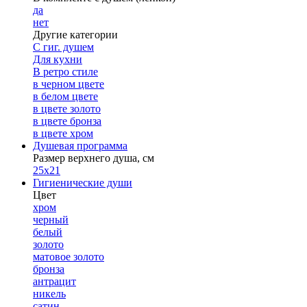
да
нет
Другие категории
С гиг. душем
Для кухни
В ретро стиле
в черном цвете
в белом цвете
в цвете золото
в цвете бронза
в цвете хром
Душевая программа
Размер верхнего душа, см
25х21
Гигиенические души
Цвет
хром
черный
белый
золото
матовое золото
бронза
антрацит
никель
сатин