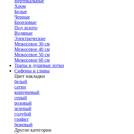
Вертикальные
Хром
Белые
Черные
Бронзовые
Под золото
Водяные
Электрические
Межосевое 30 см
Межосевое 40 см
Межосевое 50 см
Межосевое 60 см
Трапы и душевые лотки
Сифоны и сливы
Цвет накладки
белый
сатин
коричневый
серый
розовый
зеленый
голубой
графит
бежевый
Другие категории