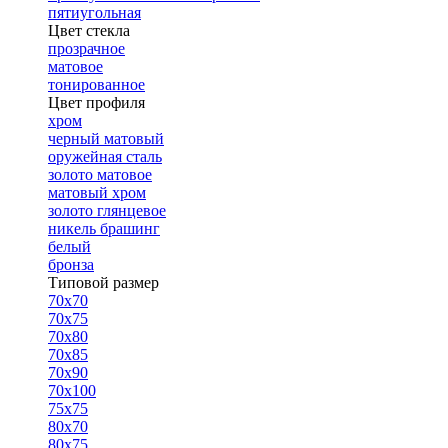
пятиугольная
Цвет стекла
прозрачное
матовое
тонированное
Цвет профиля
хром
черный матовый
оружейная сталь
золото матовое
матовый хром
золото глянцевое
никель брашинг
белый
бронза
Типовой размер
70х70
70х75
70х80
70х85
70х90
70х100
75х75
80х70
80х75