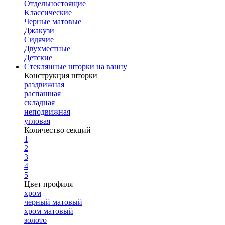
Отдельностоящие
Классические
Черные матовые
Джакузи
Сидячие
Двухместные
Детские
Стеклянные шторки на ванну
Конструкция шторки
раздвижная
распашная
складная
неподвижная
угловая
Количество секций
1
2
3
4
5
Цвет профиля
хром
черный матовый
хром матовый
золото