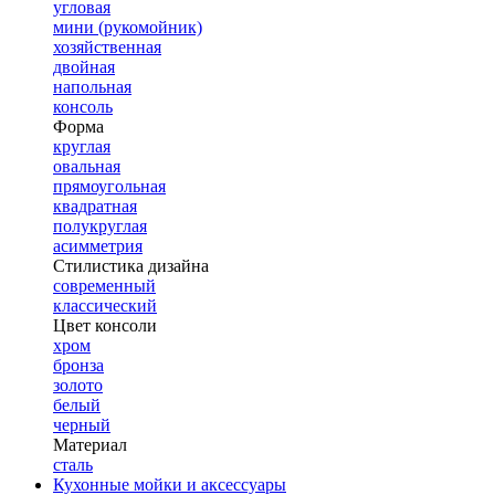
угловая
мини (рукомойник)
хозяйственная
двойная
напольная
консоль
Форма
круглая
овальная
прямоугольная
квадратная
полукруглая
асимметрия
Стилистика дизайна
современный
классический
Цвет консоли
хром
бронза
золото
белый
черный
Материал
сталь
Кухонные мойки и аксессуары