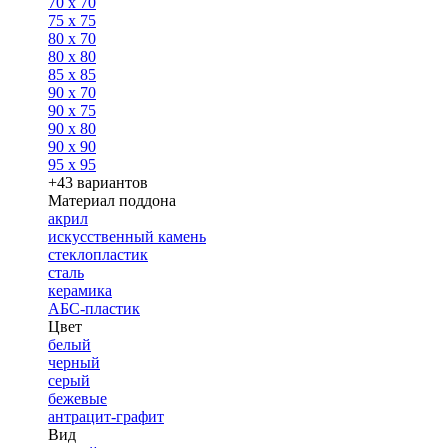
70 x 70
75 x 75
80 x 70
80 x 80
85 x 85
90 x 70
90 x 75
90 x 80
90 x 90
95 x 95
+43 вариантов
Материал поддона
акрил
искусственный камень
стеклопластик
сталь
керамика
АБС-пластик
Цвет
белый
черный
серый
бежевые
антрацит-графит
Вид