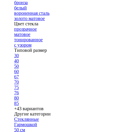
бронза
белый
вороненная сталь
золото матовое
Цвет стекла
прозрачное
матовое
тонированное
с узором
Типовой размер
30
40
50
60
67
70
75
76
80
85
+43 вариантов
Другие категории
Стеклянные
Гармошкой
50 см