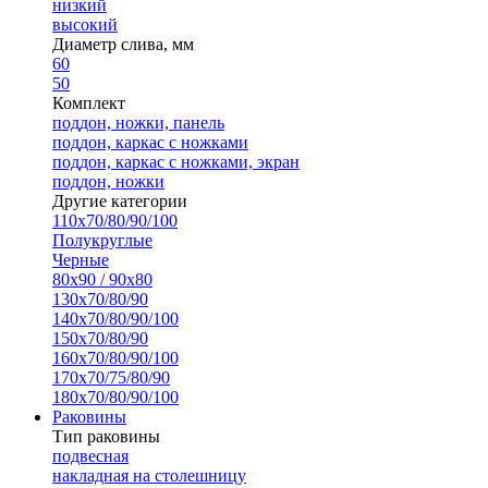
низкий
высокий
Диаметр слива, мм
60
50
Комплект
поддон, ножки, панель
поддон, каркас с ножками
поддон, каркас с ножками, экран
поддон, ножки
Другие категории
110х70/80/90/100
Полукруглые
Черные
80х90 / 90х80
130х70/80/90
140х70/80/90/100
150х70/80/90
160х70/80/90/100
170х70/75/80/90
180х70/80/90/100
Раковины
Тип раковины
подвесная
накладная на столешницу