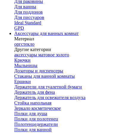
Для раковины
Для ванны
Для поддонов
Для писсуаров
Ideal Standard
GPD
Аксессуары для ванных комнат
Материал
оргстекло
Другие категории
аксессуары матовое золото
Крючки
Мыльницы
Дозаторы и диспенсеры
Стаканы для ванной комнаты
Ершики
Держатели для туалетной бумаги
Держатель для фена
Держатель для освежителя воздуха
Стойка напольная
Зеркало косметическое
Полки для душа
Полки для полотенец
Полотенцедержатели
Полки для ванной