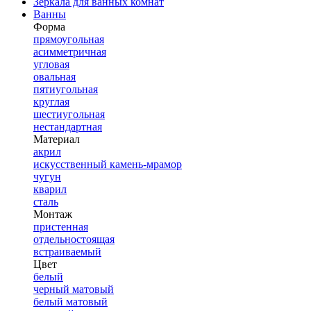
Зеркала для ванных комнат
Ванны
Форма
прямоугольная
асимметричная
угловая
овальная
пятиугольная
круглая
шестиугольная
нестандартная
Материал
акрил
искусственный камень-мрамор
чугун
кварил
сталь
Монтаж
пристенная
отдельностоящая
встраиваемый
Цвет
белый
черный матовый
белый матовый