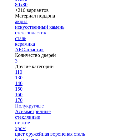
80х80
+216 вариантов
Материал поддона
акрил
искусственный камень
стеклопластик
сталь
керамика
АБС-пластик
Количество дверей
3
Другие категории
110
130
140
150
160
170
Полукруглые
Асимметричные
стеклянные
низкие
хром
цвет оружейная вороненая сталь
без поддона