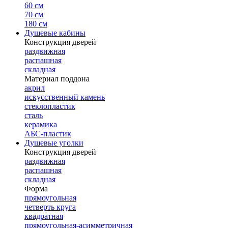
60 см
70 см
180 см
Душевые кабины
Конструкция дверей
раздвижная
распашная
складная
Материал поддона
акрил
искусственный камень
стеклопластик
сталь
керамика
АБС-пластик
Душевые уголки
Конструкция дверей
раздвижная
распашная
складная
Форма
прямоугольная
четверть круга
квадратная
прямоугольная-асимметричная