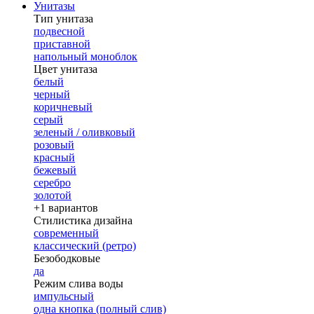
Унитазы
Тип унитаза
подвесной
приставной
напольный моноблок
Цвет унитаза
белый
черный
коричневый
серый
зеленый / оливковый
розовый
красный
бежевый
серебро
золотой
+1 вариантов
Стилистика дизайна
современный
классический (ретро)
Безободковые
да
Режим слива воды
импульсный
одна кнопка (полный слив)