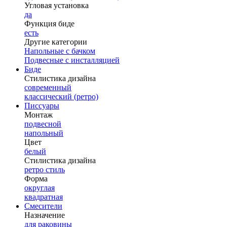
Угловая установка
да
Функция биде
есть
Другие категории
Напольные с бачком
Подвесные с инсталляцией
Биде
Стилистика дизайна
современный
классический (ретро)
Писсуары
Монтаж
подвесной
напольный
Цвет
белый
Стилистика дизайна
ретро стиль
Форма
округлая
квадратная
Смесители
Назначение
для раковины