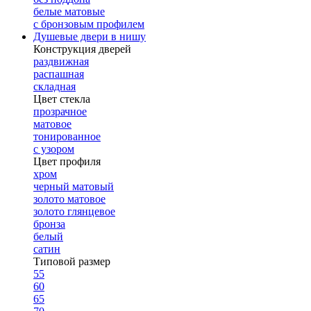
белые матовые
с бронзовым профилем
Душевые двери в нишу
Конструкция дверей
раздвижная
распашная
складная
Цвет стекла
прозрачное
матовое
тонированное
с узором
Цвет профиля
хром
черный матовый
золото матовое
золото глянцевое
бронза
белый
сатин
Типовой размер
55
60
65