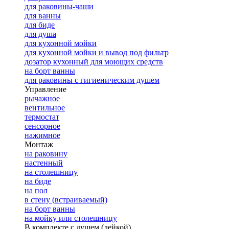
для раковины-чаши
для ванны
для биде
для душа
для кухонной мойки
для кухонной мойки и вывод под фильтр
дозатор кухонный для моющих средств
на борт ванны
для раковины с гигиеническим душем
Управление
рычажное
вентильное
термостат
сенсорное
нажимное
Монтаж
на раковину
настенный
на столешницу
на биде
на пол
в стену (встраиваемый)
на борт ванны
на мойку или столешницу
В комплекте с душем (лейкой)