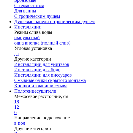
Бронзовые
С термостатом
Для ванны
С тропическим душем
Душевые панели с тропическим душем
Инсталляции
Режим слива воды
импульсный
одна кнопка (полный слив)
Угловая установка
да
Другие категории
Инсталляции для унитазов
Инсталляции для биде
Инсталляции для писсуаров
Смывные бачки скрытого монтажа
Кнопки и клавиши смыва
Полотенцесушители
Межосевое расстояние, см
18
12
6
Направление подключение
в пол
Другие категории