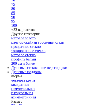
70
75
80
85
90
95
100
+33 вариантов
Другие категории
матовое золото
цвет оружейная вороненая сталь
прозрачное стекло
тонированное стекло
матовое стекло
профиль белый
200 см и более
Душевые стеклянные перегородки
Душевые поддоны
Форма
четверть круга
квадратная
прямоугольная
пятиугольная
асимметричная
Размер