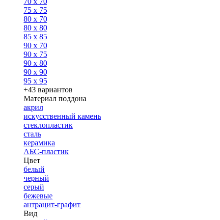
70 x 70
75 x 75
80 x 70
80 x 80
85 x 85
90 x 70
90 x 75
90 x 80
90 x 90
95 x 95
+43 вариантов
Материал поддона
акрил
искусственный камень
стеклопластик
сталь
керамика
АБС-пластик
Цвет
белый
черный
серый
бежевые
антрацит-графит
Вид