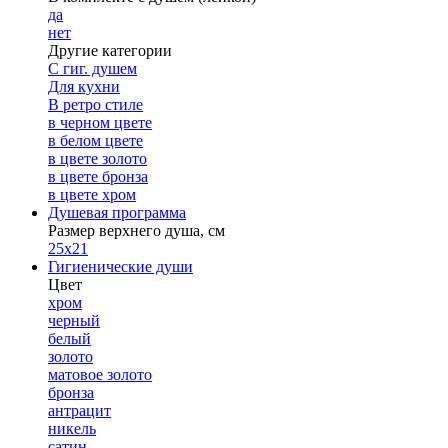
да
нет
Другие категории
С гиг. душем
Для кухни
В ретро стиле
в черном цвете
в белом цвете
в цвете золото
в цвете бронза
в цвете хром
Душевая программа
Размер верхнего душа, см
25х21
Гигиенические души
Цвет
хром
черный
белый
золото
матовое золото
бронза
антрацит
никель
сатин