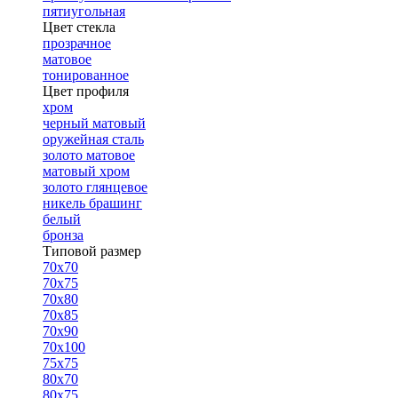
пятиугольная
Цвет стекла
прозрачное
матовое
тонированное
Цвет профиля
хром
черный матовый
оружейная сталь
золото матовое
матовый хром
золото глянцевое
никель брашинг
белый
бронза
Типовой размер
70х70
70х75
70х80
70х85
70х90
70х100
75х75
80х70
80х75