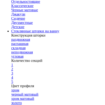
Отдельностоящие
Классические
Черные матовые
Джакузи
Сидячие
Двухместные
Детские
Стеклянные шторки на ванну
Конструкция шторки
раздвижная
распашная
складная
неподвижная
угловая
Количество секций
1
2
3
4
5
Цвет профиля
хром
черный матовый
хром матовый
золото