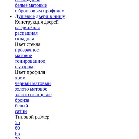
белые матовые
с бронзовым профилем
Душевые двери в нишу
Конструкция дверей
раздвижная
распашная
складная
Цвет стекла
прозрачное
матовое
тонированное
с узором
Цвет профиля
хром
черный матовый
золото матовое
золото глянцевое
бронза
белый
сатин
Типовой размер
55
60
65