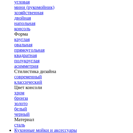
угловая
мини (рукомойник)
хозяйственная
двойная
напольная
консоль
Форма
круглая
овальная
прямоугольная
квадратная
полукруглая
асимметрия
Стилистика дизайна
современный
классический
Цвет консоли
хром
бронза
золото
белый
черный
Материал
сталь
Кухонные мойки и аксессуары