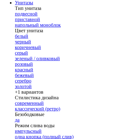
Унитазы
Тип унитаза
подвесной
приставной
напольный моноблок
Цвет унитаза
белый
черный
коричневый
серый
зеленый / оливковый
розовый
красный
бежевый
серебро
золотой
+1 вариантов
Стилистика дизайна
современный
классический (ретро)
Безободковые
да
Режим слива воды
импульсный
одна кнопка (полный слив)