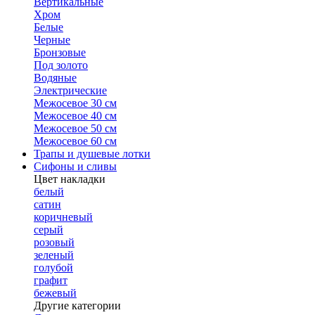
Вертикальные
Хром
Белые
Черные
Бронзовые
Под золото
Водяные
Электрические
Межосевое 30 см
Межосевое 40 см
Межосевое 50 см
Межосевое 60 см
Трапы и душевые лотки
Сифоны и сливы
Цвет накладки
белый
сатин
коричневый
серый
розовый
зеленый
голубой
графит
бежевый
Другие категории