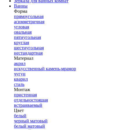
Зеркала для ванных комнат
Ванны
Форма
прямоугольная
асимметричная
угловая
овальная
пятиугольная
круглая
шестиугольная
нестандартная
Материал
акрил
искусственный камень-мрамор
чугун
кварил
сталь
Монтаж
пристенная
отдельностоящая
встраиваемый
Цвет
белый
черный матовый
белый матовый