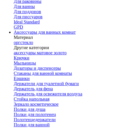
Для раковины
Для ванны
Для поддонов
Для писсуаров
Ideal Standard
GPD
Аксессуары для ванных комнат
Материал
оргстекло
Другие категории
аксессуары матовое золото
Крючки
Мыльницы
Дозаторы и диспенсеры
Стаканы для ванной комнаты
Ершики
Держатели для туалетной бумаги
Держатель для фена
Держатель для освежителя воздуха
Стойка напольная
Зеркало косметическое
Полки для душа
Полки для полотенец
Полотенцедержатели
Полки для ванной