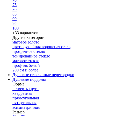
70
75
80
85
90
95
100
+33 вариантов
Другие категории
матовое золото
цвет оружейная вороненая сталь
прозрачное стекло
тонированное стекло
матовое стекло
профиль белый
200 см и более
Душевые стеклянные перегородки
Душевые поддоны
Форма
четверть круга
квадратная
прямоугольная
пятиугольная
асимметричная
Размер