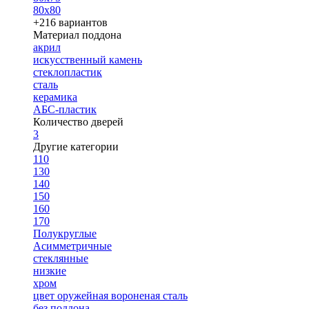
80х80
+216 вариантов
Материал поддона
акрил
искусственный камень
стеклопластик
сталь
керамика
АБС-пластик
Количество дверей
3
Другие категории
110
130
140
150
160
170
Полукруглые
Асимметричные
стеклянные
низкие
хром
цвет оружейная вороненая сталь
без поддона