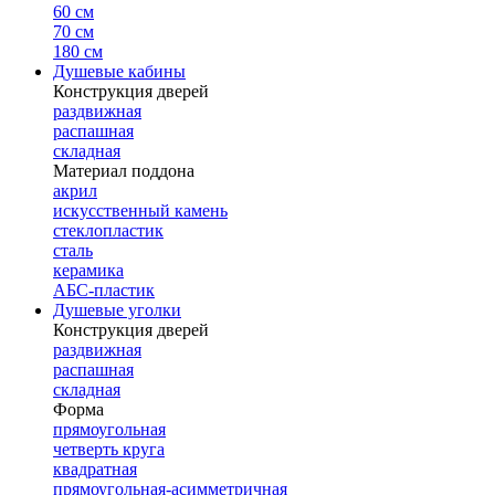
60 см
70 см
180 см
Душевые кабины
Конструкция дверей
раздвижная
распашная
складная
Материал поддона
акрил
искусственный камень
стеклопластик
сталь
керамика
АБС-пластик
Душевые уголки
Конструкция дверей
раздвижная
распашная
складная
Форма
прямоугольная
четверть круга
квадратная
прямоугольная-асимметричная