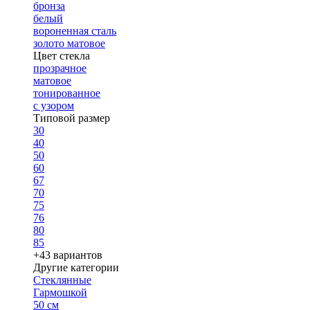
бронза
белый
вороненная сталь
золото матовое
Цвет стекла
прозрачное
матовое
тонированное
с узором
Типовой размер
30
40
50
60
67
70
75
76
80
85
+43 вариантов
Другие категории
Стеклянные
Гармошкой
50 см