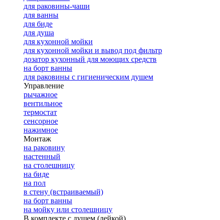
для раковины-чаши
для ванны
для биде
для душа
для кухонной мойки
для кухонной мойки и вывод под фильтр
дозатор кухонный для моющих средств
на борт ванны
для раковины с гигиеническим душем
Управление
рычажное
вентильное
термостат
сенсорное
нажимное
Монтаж
на раковину
настенный
на столешницу
на биде
на пол
в стену (встраиваемый)
на борт ванны
на мойку или столешницу
В комплекте с душем (лейкой)