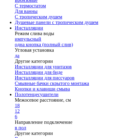
Бронзовые
С термостатом
Для ванны
С тропическим душем
Душевые панели с тропическим душем
Инсталляции
Режим слива воды
импульсный
одна кнопка (полный слив)
Угловая установка
да
Другие категории
Инсталляции для унитазов
Инсталляции для биде
Инсталляции для писсуаров
Смывные бачки скрытого монтажа
Кнопки и клавиши смыва
Полотенцесушители
Межосевое расстояние, см
18
12
6
Направление подключение
в пол
Другие категории