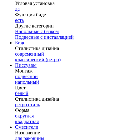
Угловая установка
да
Функция биде
есть
Другие категории
Напольные с бачком
Подвесные с инсталляцией
Биде
Стилистика дизайна
современный
классический (ретро)
Писсуары
Монтаж
подвесной
напольный
Цвет
белый
Стилистика дизайна
ретро стиль
Форма
округлая
квадратная
Смесители
Назначение
для раковины