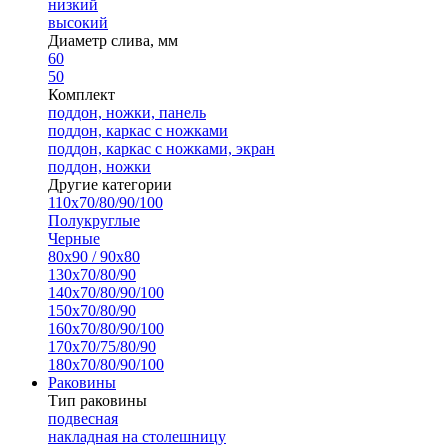
низкий
высокий
Диаметр слива, мм
60
50
Комплект
поддон, ножки, панель
поддон, каркас с ножками
поддон, каркас с ножками, экран
поддон, ножки
Другие категории
110х70/80/90/100
Полукруглые
Черные
80х90 / 90х80
130х70/80/90
140х70/80/90/100
150х70/80/90
160х70/80/90/100
170х70/75/80/90
180х70/80/90/100
Раковины
Тип раковины
подвесная
накладная на столешницу