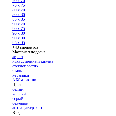
70 x 70
75 x 75
80 x 70
80 x 80
85 x 85
90 x 70
90 x 75
90 x 80
90 x 90
95 x 95
+43 вариантов
Материал поддона
акрил
искусственный камень
стеклопластик
сталь
керамика
АБС-пластик
Цвет
белый
черный
серый
бежевые
антрацит-графит
Вид