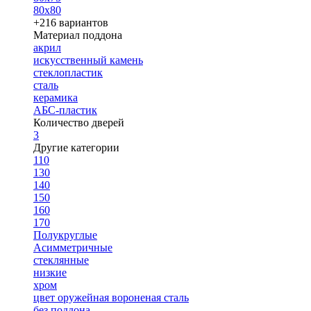
80х80
+216 вариантов
Материал поддона
акрил
искусственный камень
стеклопластик
сталь
керамика
АБС-пластик
Количество дверей
3
Другие категории
110
130
140
150
160
170
Полукруглые
Асимметричные
стеклянные
низкие
хром
цвет оружейная вороненая сталь
без поддона