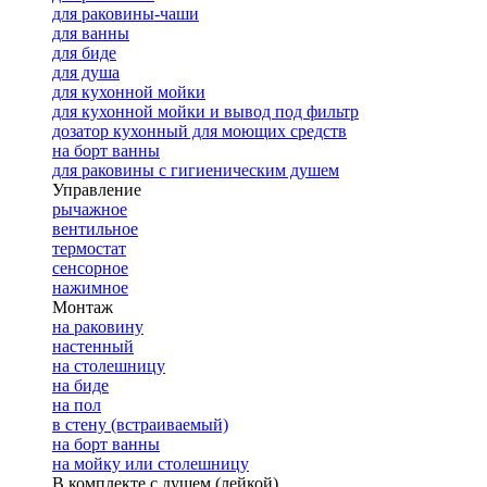
для раковины-чаши
для ванны
для биде
для душа
для кухонной мойки
для кухонной мойки и вывод под фильтр
дозатор кухонный для моющих средств
на борт ванны
для раковины с гигиеническим душем
Управление
рычажное
вентильное
термостат
сенсорное
нажимное
Монтаж
на раковину
настенный
на столешницу
на биде
на пол
в стену (встраиваемый)
на борт ванны
на мойку или столешницу
В комплекте с душем (лейкой)