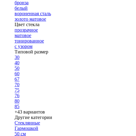
бронза
белый
вороненная сталь
золото матовое
Цвет стекла
прозрачное
матовое
тонированное
с узором
Типовой размер
30
40
50
60
67
70
75
76
80
85
+43 вариантов
Другие категории
Стеклянные
Гармошкой
50 см