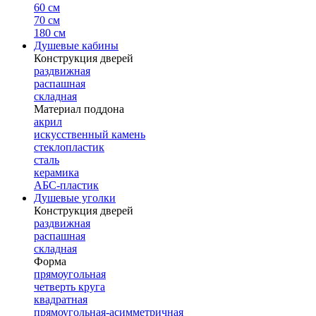
60 см
70 см
180 см
Душевые кабины
Конструкция дверей
раздвижная
распашная
складная
Материал поддона
акрил
искусственный камень
стеклопластик
сталь
керамика
АБС-пластик
Душевые уголки
Конструкция дверей
раздвижная
распашная
складная
Форма
прямоугольная
четверть круга
квадратная
прямоугольная-асимметричная