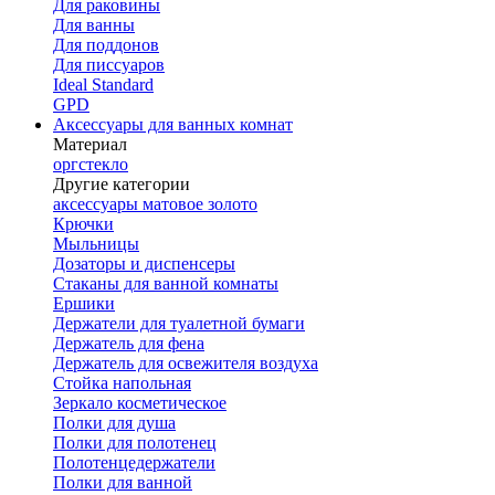
Для раковины
Для ванны
Для поддонов
Для писсуаров
Ideal Standard
GPD
Аксессуары для ванных комнат
Материал
оргстекло
Другие категории
аксессуары матовое золото
Крючки
Мыльницы
Дозаторы и диспенсеры
Стаканы для ванной комнаты
Ершики
Держатели для туалетной бумаги
Держатель для фена
Держатель для освежителя воздуха
Стойка напольная
Зеркало косметическое
Полки для душа
Полки для полотенец
Полотенцедержатели
Полки для ванной