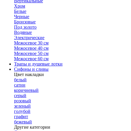
Вертикальные
Хром
Белые
Черные
Бронзовые
Под золото
Водяные
Электрические
Межосевое 30 см
Межосевое 40 см
Межосевое 50 см
Межосевое 60 см
Трапы и душевые лотки
Сифоны и сливы
Цвет накладки
белый
сатин
коричневый
серый
розовый
зеленый
голубой
графит
бежевый
Другие категории