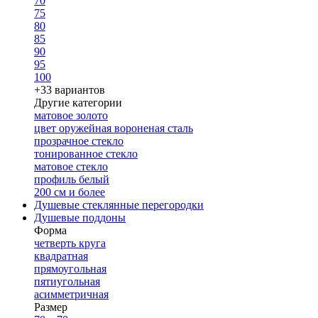
70
75
80
85
90
95
100
+33 вариантов
Другие категории
матовое золото
цвет оружейная вороненая сталь
прозрачное стекло
тонированное стекло
матовое стекло
профиль белый
200 см и более
Душевые стеклянные перегородки
Душевые поддоны
Форма
четверть круга
квадратная
прямоугольная
пятиугольная
асимметричная
Размер