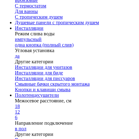
Бронзовые
С термостатом
Для ванны
С тропическим душем
Душевые панели с тропическим душем
Инсталляции
Режим слива воды
импульсный
одна кнопка (полный слив)
Угловая установка
да
Другие категории
Инсталляции для унитазов
Инсталляции для биде
Инсталляции для писсуаров
Смывные бачки скрытого монтажа
Кнопки и клавиши смыва
Полотенцесушители
Межосевое расстояние, см
18
12
6
Направление подключение
в пол
Другие категории