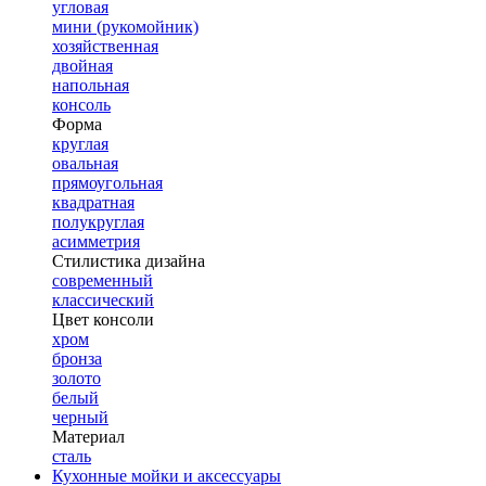
угловая
мини (рукомойник)
хозяйственная
двойная
напольная
консоль
Форма
круглая
овальная
прямоугольная
квадратная
полукруглая
асимметрия
Стилистика дизайна
современный
классический
Цвет консоли
хром
бронза
золото
белый
черный
Материал
сталь
Кухонные мойки и аксессуары