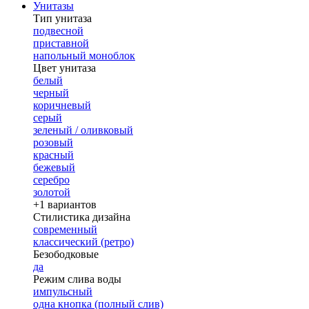
Унитазы
Тип унитаза
подвесной
приставной
напольный моноблок
Цвет унитаза
белый
черный
коричневый
серый
зеленый / оливковый
розовый
красный
бежевый
серебро
золотой
+1 вариантов
Стилистика дизайна
современный
классический (ретро)
Безободковые
да
Режим слива воды
импульсный
одна кнопка (полный слив)