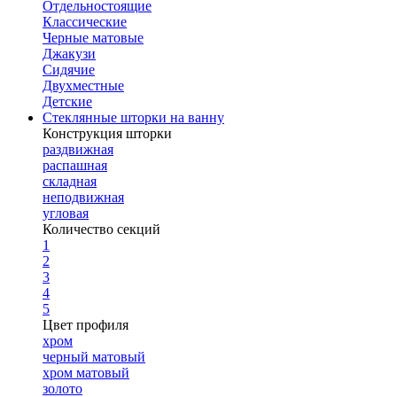
Отдельностоящие
Классические
Черные матовые
Джакузи
Сидячие
Двухместные
Детские
Стеклянные шторки на ванну
Конструкция шторки
раздвижная
распашная
складная
неподвижная
угловая
Количество секций
1
2
3
4
5
Цвет профиля
хром
черный матовый
хром матовый
золото