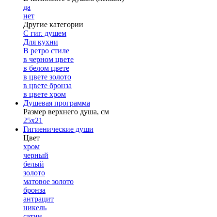
да
нет
Другие категории
С гиг. душем
Для кухни
В ретро стиле
в черном цвете
в белом цвете
в цвете золото
в цвете бронза
в цвете хром
Душевая программа
Размер верхнего душа, см
25х21
Гигиенические души
Цвет
хром
черный
белый
золото
матовое золото
бронза
антрацит
никель
сатин