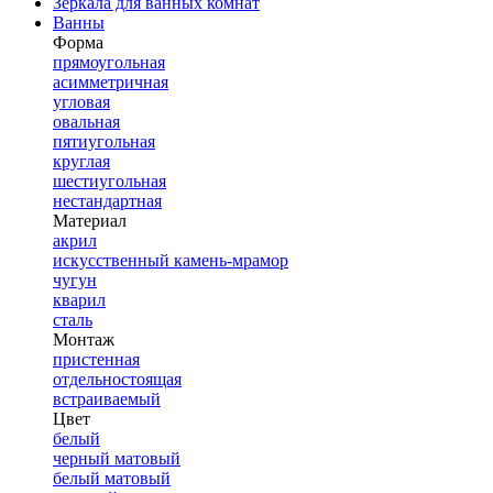
Зеркала для ванных комнат
Ванны
Форма
прямоугольная
асимметричная
угловая
овальная
пятиугольная
круглая
шестиугольная
нестандартная
Материал
акрил
искусственный камень-мрамор
чугун
кварил
сталь
Монтаж
пристенная
отдельностоящая
встраиваемый
Цвет
белый
черный матовый
белый матовый