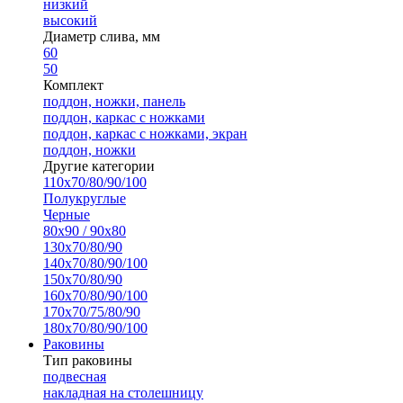
низкий
высокий
Диаметр слива, мм
60
50
Комплект
поддон, ножки, панель
поддон, каркас с ножками
поддон, каркас с ножками, экран
поддон, ножки
Другие категории
110х70/80/90/100
Полукруглые
Черные
80х90 / 90х80
130х70/80/90
140х70/80/90/100
150х70/80/90
160х70/80/90/100
170х70/75/80/90
180х70/80/90/100
Раковины
Тип раковины
подвесная
накладная на столешницу