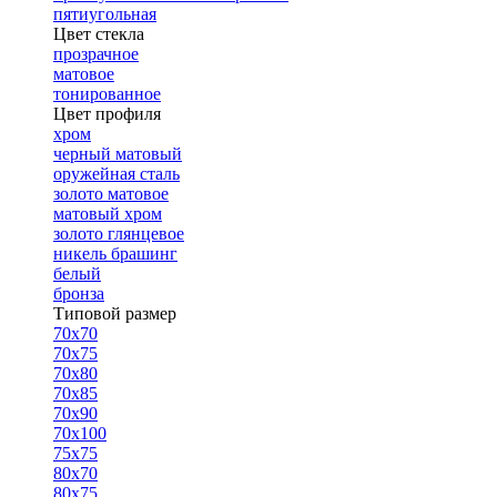
пятиугольная
Цвет стекла
прозрачное
матовое
тонированное
Цвет профиля
хром
черный матовый
оружейная сталь
золото матовое
матовый хром
золото глянцевое
никель брашинг
белый
бронза
Типовой размер
70х70
70х75
70х80
70х85
70х90
70х100
75х75
80х70
80х75