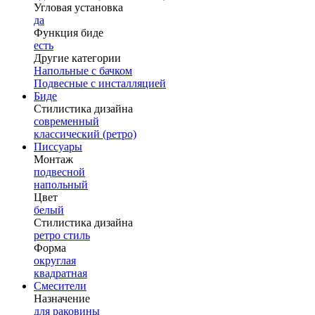
Угловая установка
да
Функция биде
есть
Другие категории
Напольные с бачком
Подвесные с инсталляцией
Биде
Стилистика дизайна
современный
классический (ретро)
Писсуары
Монтаж
подвесной
напольный
Цвет
белый
Стилистика дизайна
ретро стиль
Форма
округлая
квадратная
Смесители
Назначение
для раковины