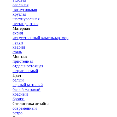
угловая
овальная
пятиугольная
круглая
шестиугольная
нестандартная
Материал
акрил
искусственный камень-мрамор
чугун
кварил
сталь
Монтаж
пристенная
отдельностоящая
встраиваемый
Цвет
белый
черный матовый
белый матовый
красный
бронза
Стилистика дизайна
современный
ретро