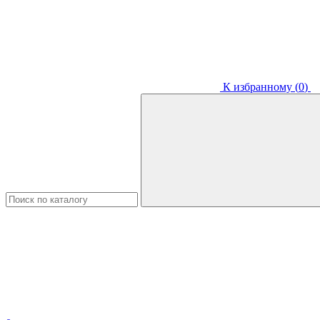
К избранному (
0
)