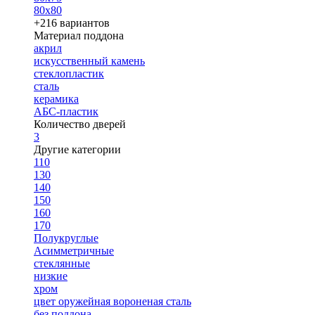
80х80
+216 вариантов
Материал поддона
акрил
искусственный камень
стеклопластик
сталь
керамика
АБС-пластик
Количество дверей
3
Другие категории
110
130
140
150
160
170
Полукруглые
Асимметричные
стеклянные
низкие
хром
цвет оружейная вороненая сталь
без поддона