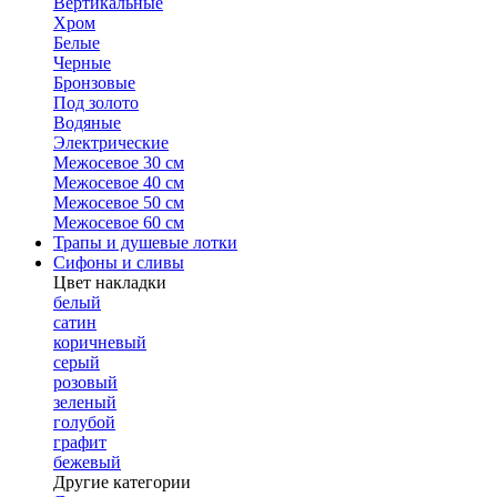
Вертикальные
Хром
Белые
Черные
Бронзовые
Под золото
Водяные
Электрические
Межосевое 30 см
Межосевое 40 см
Межосевое 50 см
Межосевое 60 см
Трапы и душевые лотки
Сифоны и сливы
Цвет накладки
белый
сатин
коричневый
серый
розовый
зеленый
голубой
графит
бежевый
Другие категории