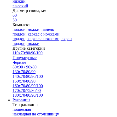
низкий
высокий
Диаметр слива, мм
60
50
Комплект
поддон, ножки, панель
поддон, каркас с ножками
поддон, каркас с ножками, экран
поддон, ножки
Другие категории
110х70/80/90/100
Полукруглые
Черные
80х90 / 90х80
130х70/80/90
140х70/80/90/100
150х70/80/90
160х70/80/90/100
170х70/75/80/90
180х70/80/90/100
Раковины
Тип раковины
подвесная
накладная на столешницу