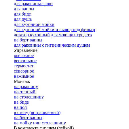
для раковины-чаши
для ванны
для биде
для душа
для кухонной мойки
для кухонной мойки и вывод под фильтр
дозатор кухонный для моющих средств
на борт ванны
для раковины с гигиеническим душем
Управление
рычажное
вентильное
термостат
сенсорное
нажимное
Монтаж
на раковину
настенный
на столешницу
на биде
на пол
в стену (встраиваемый)
на борт ванны
на мойку или столешницу
В комплекте с душем (лейкой)