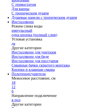
Бронзовые
С термостатом
Для ванны
С тропическим душем
Душевые панели с тропическим душем
Инсталляции
Режим слива воды
импульсный
одна кнопка (полный слив)
Угловая установка
да
Другие категории
Инсталляции для унитазов
Инсталляции для биде
Инсталляции для писсуаров
Смывные бачки скрытого монтажа
Кнопки и клавиши смыва
Полотенцесушители
Межосевое расстояние, см
18
12
6
Направление подключение
в пол
Другие категории