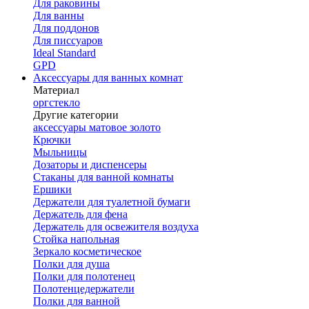
Для раковины
Для ванны
Для поддонов
Для писсуаров
Ideal Standard
GPD
Аксессуары для ванных комнат
Материал
оргстекло
Другие категории
аксессуары матовое золото
Крючки
Мыльницы
Дозаторы и диспенсеры
Стаканы для ванной комнаты
Ершики
Держатели для туалетной бумаги
Держатель для фена
Держатель для освежителя воздуха
Стойка напольная
Зеркало косметическое
Полки для душа
Полки для полотенец
Полотенцедержатели
Полки для ванной