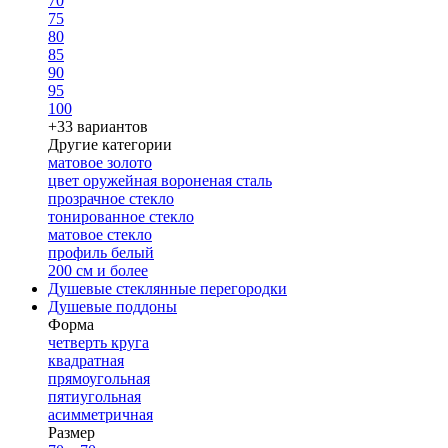
70
75
80
85
90
95
100
+33 вариантов
Другие категории
матовое золото
цвет оружейная вороненая сталь
прозрачное стекло
тонированное стекло
матовое стекло
профиль белый
200 см и более
Душевые стеклянные перегородки
Душевые поддоны
Форма
четверть круга
квадратная
прямоугольная
пятиугольная
асимметричная
Размер