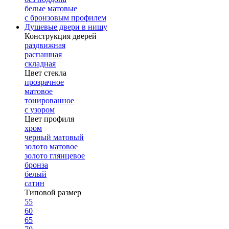
белые матовые
с бронзовым профилем
Душевые двери в нишу
Конструкция дверей
раздвижная
распашная
складная
Цвет стекла
прозрачное
матовое
тонированное
с узором
Цвет профиля
хром
черный матовый
золото матовое
золото глянцевое
бронза
белый
сатин
Типовой размер
55
60
65