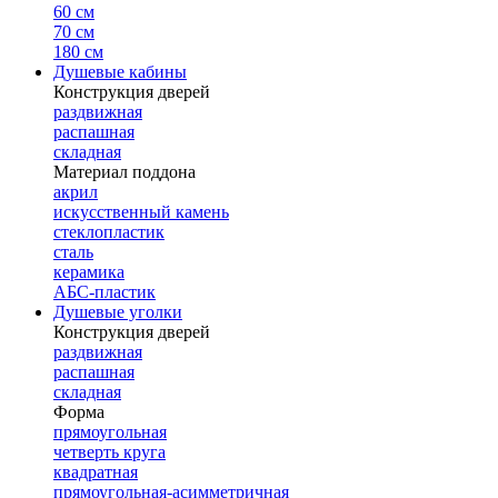
60 см
70 см
180 см
Душевые кабины
Конструкция дверей
раздвижная
распашная
складная
Материал поддона
акрил
искусственный камень
стеклопластик
сталь
керамика
АБС-пластик
Душевые уголки
Конструкция дверей
раздвижная
распашная
складная
Форма
прямоугольная
четверть круга
квадратная
прямоугольная-асимметричная