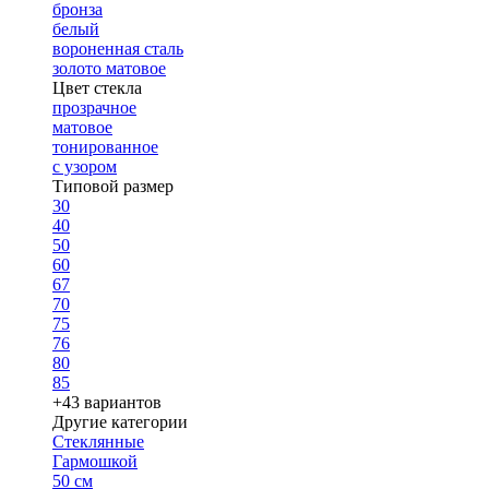
бронза
белый
вороненная сталь
золото матовое
Цвет стекла
прозрачное
матовое
тонированное
с узором
Типовой размер
30
40
50
60
67
70
75
76
80
85
+43 вариантов
Другие категории
Стеклянные
Гармошкой
50 см