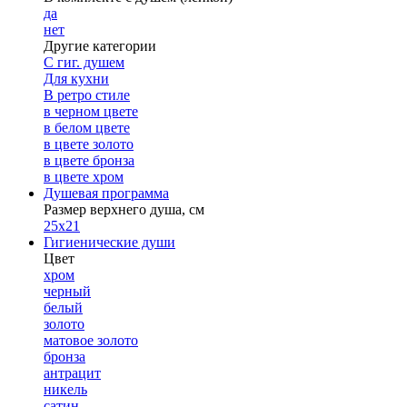
да
нет
Другие категории
С гиг. душем
Для кухни
В ретро стиле
в черном цвете
в белом цвете
в цвете золото
в цвете бронза
в цвете хром
Душевая программа
Размер верхнего душа, см
25х21
Гигиенические души
Цвет
хром
черный
белый
золото
матовое золото
бронза
антрацит
никель
сатин