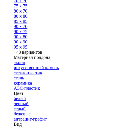
70 x 70
75 x 75
80 x 70
80 x 80
85 x 85
90 x 70
90 x 75
90 x 80
90 x 90
95 x 95
+43 вариантов
Материал поддона
акрил
искусственный камень
стеклопластик
сталь
керамика
АБС-пластик
Цвет
белый
черный
серый
бежевые
антрацит-графит
Вид