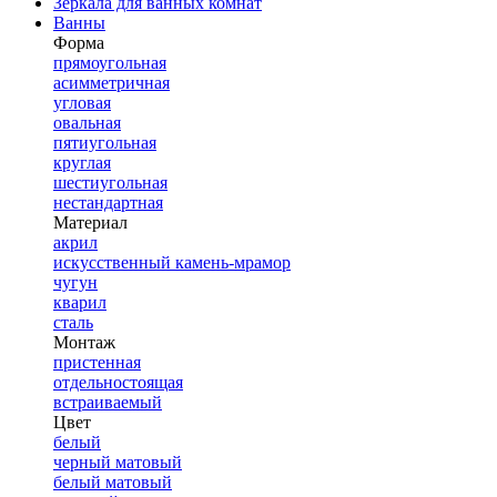
Зеркала для ванных комнат
Ванны
Форма
прямоугольная
асимметричная
угловая
овальная
пятиугольная
круглая
шестиугольная
нестандартная
Материал
акрил
искусственный камень-мрамор
чугун
кварил
сталь
Монтаж
пристенная
отдельностоящая
встраиваемый
Цвет
белый
черный матовый
белый матовый