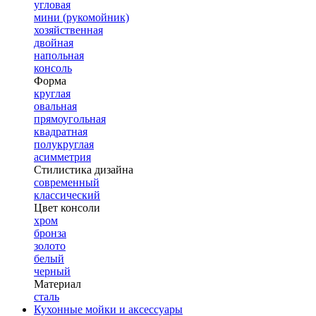
угловая
мини (рукомойник)
хозяйственная
двойная
напольная
консоль
Форма
круглая
овальная
прямоугольная
квадратная
полукруглая
асимметрия
Стилистика дизайна
современный
классический
Цвет консоли
хром
бронза
золото
белый
черный
Материал
сталь
Кухонные мойки и аксессуары