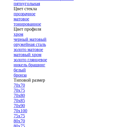
пятиугольная
Цвет стекла
прозрачное
матовое
тонированное
Цвет профиля
хром
черный матовый
оружейная сталь
золото матовое
матовый хром
золото глянцевое
никель брашинг
белый
бронза
Типовой размер
70х70
70х75
70х80
70х85
70х90
70х100
75х75
80х70
80х75