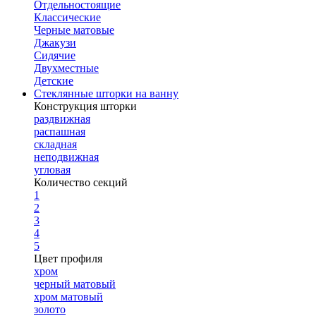
Отдельностоящие
Классические
Черные матовые
Джакузи
Сидячие
Двухместные
Детские
Стеклянные шторки на ванну
Конструкция шторки
раздвижная
распашная
складная
неподвижная
угловая
Количество секций
1
2
3
4
5
Цвет профиля
хром
черный матовый
хром матовый
золото