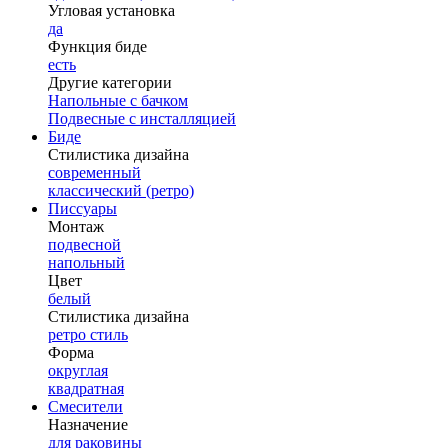
Угловая установка
да
Функция биде
есть
Другие категории
Напольные с бачком
Подвесные с инсталляцией
Биде
Стилистика дизайна
современный
классический (ретро)
Писсуары
Монтаж
подвесной
напольный
Цвет
белый
Стилистика дизайна
ретро стиль
Форма
округлая
квадратная
Смесители
Назначение
для раковины