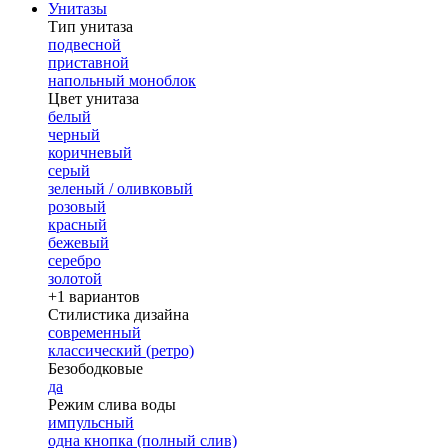
Унитазы
Тип унитаза
подвесной
приставной
напольный моноблок
Цвет унитаза
белый
черный
коричневый
серый
зеленый / оливковый
розовый
красный
бежевый
серебро
золотой
+1 вариантов
Стилистика дизайна
современный
классический (ретро)
Безободковые
да
Режим слива воды
импульсный
одна кнопка (полный слив)