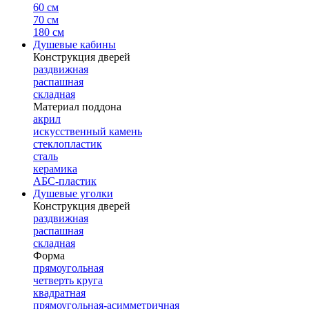
60 см
70 см
180 см
Душевые кабины
Конструкция дверей
раздвижная
распашная
складная
Материал поддона
акрил
искусственный камень
стеклопластик
сталь
керамика
АБС-пластик
Душевые уголки
Конструкция дверей
раздвижная
распашная
складная
Форма
прямоугольная
четверть круга
квадратная
прямоугольная-асимметричная