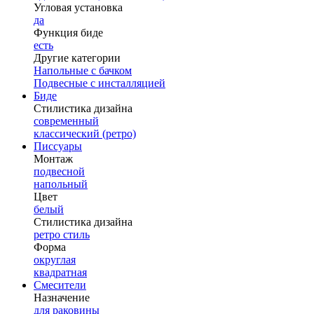
Угловая установка
да
Функция биде
есть
Другие категории
Напольные с бачком
Подвесные с инсталляцией
Биде
Стилистика дизайна
современный
классический (ретро)
Писсуары
Монтаж
подвесной
напольный
Цвет
белый
Стилистика дизайна
ретро стиль
Форма
округлая
квадратная
Смесители
Назначение
для раковины