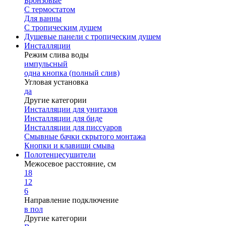
Бронзовые
С термостатом
Для ванны
С тропическим душем
Душевые панели с тропическим душем
Инсталляции
Режим слива воды
импульсный
одна кнопка (полный слив)
Угловая установка
да
Другие категории
Инсталляции для унитазов
Инсталляции для биде
Инсталляции для писсуаров
Смывные бачки скрытого монтажа
Кнопки и клавиши смыва
Полотенцесушители
Межосевое расстояние, см
18
12
6
Направление подключение
в пол
Другие категории