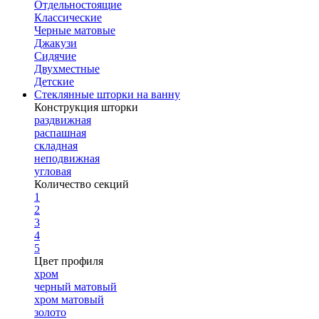
Отдельностоящие
Классические
Черные матовые
Джакузи
Сидячие
Двухместные
Детские
Стеклянные шторки на ванну
Конструкция шторки
раздвижная
распашная
складная
неподвижная
угловая
Количество секций
1
2
3
4
5
Цвет профиля
хром
черный матовый
хром матовый
золото