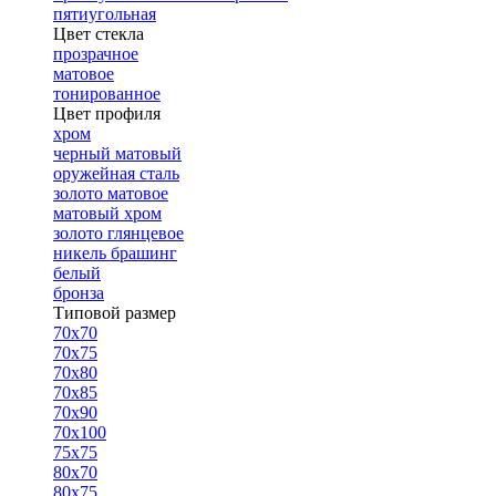
пятиугольная
Цвет стекла
прозрачное
матовое
тонированное
Цвет профиля
хром
черный матовый
оружейная сталь
золото матовое
матовый хром
золото глянцевое
никель брашинг
белый
бронза
Типовой размер
70х70
70х75
70х80
70х85
70х90
70х100
75х75
80х70
80х75