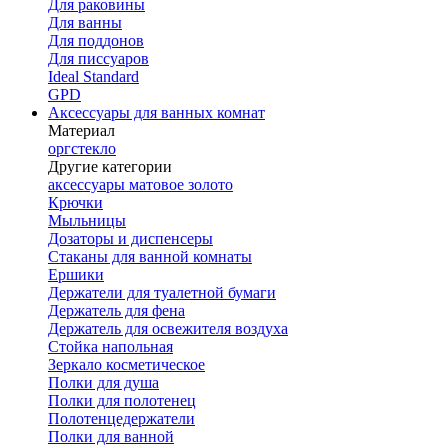
Для раковины
Для ванны
Для поддонов
Для писсуаров
Ideal Standard
GPD
Аксессуары для ванных комнат
Материал
оргстекло
Другие категории
аксессуары матовое золото
Крючки
Мыльницы
Дозаторы и диспенсеры
Стаканы для ванной комнаты
Ершики
Держатели для туалетной бумаги
Держатель для фена
Держатель для освежителя воздуха
Стойка напольная
Зеркало косметическое
Полки для душа
Полки для полотенец
Полотенцедержатели
Полки для ванной