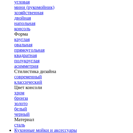
угловая
мини (рукомойник)
хозяйственная
двойная
напольная
консоль
Форма
круглая
овальная
прямоугольная
квадратная
полукруглая
асимметрия
Стилистика дизайна
современный
классический
Цвет консоли
хром
бронза
золото
белый
черный
Материал
сталь
Кухонные мойки и аксессуары