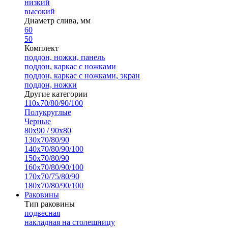
низкий
высокий
Диаметр слива, мм
60
50
Комплект
поддон, ножки, панель
поддон, каркас с ножками
поддон, каркас с ножками, экран
поддон, ножки
Другие категории
110х70/80/90/100
Полукруглые
Черные
80х90 / 90х80
130х70/80/90
140х70/80/90/100
150х70/80/90
160х70/80/90/100
170х70/75/80/90
180х70/80/90/100
Раковины
Тип раковины
подвесная
накладная на столешницу