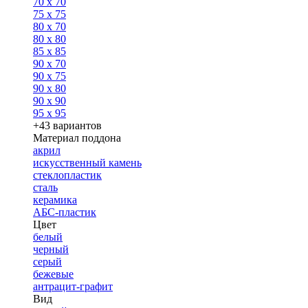
70 x 70
75 x 75
80 x 70
80 x 80
85 x 85
90 x 70
90 x 75
90 x 80
90 x 90
95 x 95
+43 вариантов
Материал поддона
акрил
искусственный камень
стеклопластик
сталь
керамика
АБС-пластик
Цвет
белый
черный
серый
бежевые
антрацит-графит
Вид