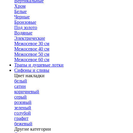
Вертикальные
Хром
Белые
Черные
Бронзовые
Под золото
Водяные
Электрические
Межосевое 30 см
Межосевое 40 см
Межосевое 50 см
Межосевое 60 см
Трапы и душевые лотки
Сифоны и сливы
Цвет накладки
белый
сатин
коричневый
серый
розовый
зеленый
голубой
графит
бежевый
Другие категории