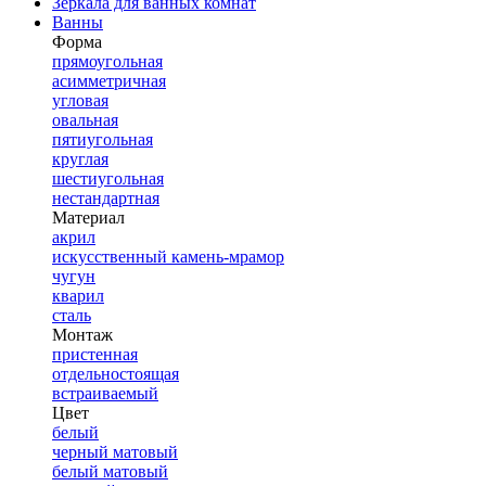
Зеркала для ванных комнат
Ванны
Форма
прямоугольная
асимметричная
угловая
овальная
пятиугольная
круглая
шестиугольная
нестандартная
Материал
акрил
искусственный камень-мрамор
чугун
кварил
сталь
Монтаж
пристенная
отдельностоящая
встраиваемый
Цвет
белый
черный матовый
белый матовый