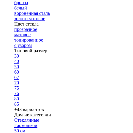
бронза
белый
вороненная сталь
золото матовое
Цвет стекла
прозрачное
матовое
тонированное
с узором
Типовой размер
30
40
50
60
67
70
75
76
80
85
+43 вариантов
Другие категории
Стеклянные
Гармошкой
50 см