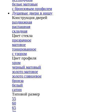
белые матовые
с бронзовым профилем
Душевые двери в нишу
Конструкция дверей
раздвижная
распашная
складная
Цвет стекла
прозрачное
матовое
тонированное
с узором
Цвет профиля
хром
черный матовый
золото матовое
золото глянцевое
бронза
белый
сатин
Типовой размер
55
60
65