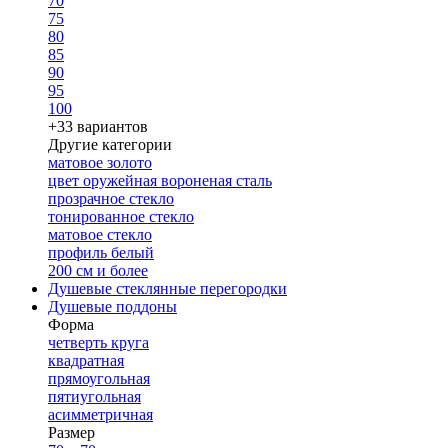
70
75
80
85
90
95
100
+33 вариантов
Другие категории
матовое золото
цвет оружейная вороненая сталь
прозрачное стекло
тонированное стекло
матовое стекло
профиль белый
200 см и более
Душевые стеклянные перегородки
Душевые поддоны
Форма
четверть круга
квадратная
прямоугольная
пятиугольная
асимметричная
Размер