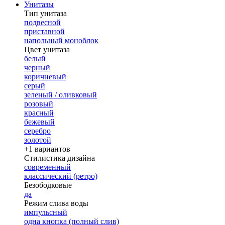
Унитазы
Тип унитаза
подвесной
приставной
напольный моноблок
Цвет унитаза
белый
черный
коричневый
серый
зеленый / оливковый
розовый
красный
бежевый
серебро
золотой
+1 вариантов
Стилистика дизайна
современный
классический (ретро)
Безободковые
да
Режим слива воды
импульсный
одна кнопка (полный слив)