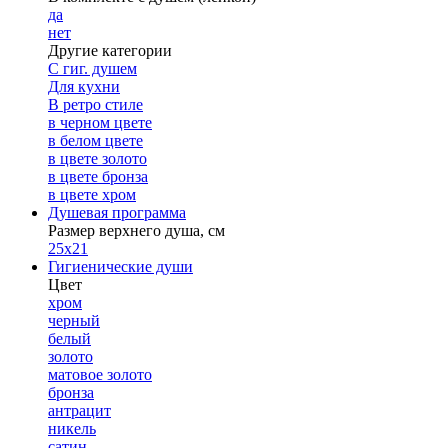
да
нет
Другие категории
С гиг. душем
Для кухни
В ретро стиле
в черном цвете
в белом цвете
в цвете золото
в цвете бронза
в цвете хром
Душевая программа
Размер верхнего душа, см
25х21
Гигиенические души
Цвет
хром
черный
белый
золото
матовое золото
бронза
антрацит
никель
сатин