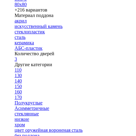
80х80
+216 вариантов
Материал поддона
акрил
искусственный камень
стеклопластик
сталь
керамика
АБС-пластик
Количество дверей
3
Другие категории
110
130
140
150
160
170
Полукруглые
Асимметричные
стеклянные
низкие
хром
цвет оружейная вороненая сталь
без поддона