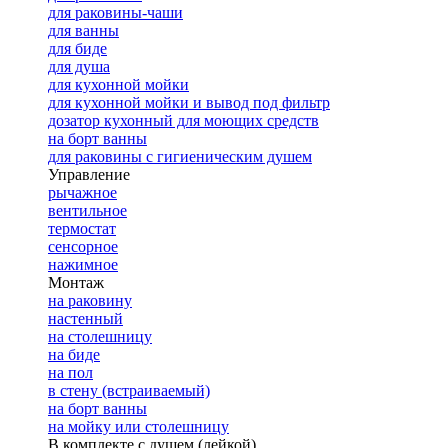
для раковины-чаши
для ванны
для биде
для душа
для кухонной мойки
для кухонной мойки и вывод под фильтр
дозатор кухонный для моющих средств
на борт ванны
для раковины с гигиеническим душем
Управление
рычажное
вентильное
термостат
сенсорное
нажимное
Монтаж
на раковину
настенный
на столешницу
на биде
на пол
в стену (встраиваемый)
на борт ванны
на мойку или столешницу
В комплекте с душем (лейкой)