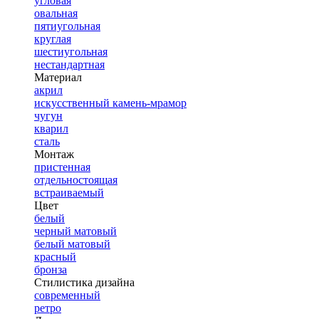
угловая
овальная
пятиугольная
круглая
шестиугольная
нестандартная
Материал
акрил
искусственный камень-мрамор
чугун
кварил
сталь
Монтаж
пристенная
отдельностоящая
встраиваемый
Цвет
белый
черный матовый
белый матовый
красный
бронза
Стилистика дизайна
современный
ретро