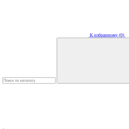
К избранному (
0
)