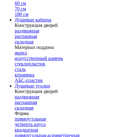
60 см
70 см
180 см
Душевые кабины
Конструкция дверей
раздвижная
распашная
складная
Материал поддона
акрил
искусственный камень
стеклопластик
сталь
керамика
АБС-пластик
Душевые уголки
Конструкция дверей
раздвижная
распашная
складная
Форма
прямоугольная
четверть круга
квадратная
прямоугольная-асимметричная