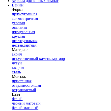
Зеркала для ванных комнат
Ванны
Форма
прямоугольная
асимметричная
угловая
овальная
пятиугольная
круглая
шестиугольная
нестандартная
Материал
акрил
искусственный камень-мрамор
чугун
кварил
сталь
Монтаж
пристенная
отдельностоящая
встраиваемый
Цвет
белый
черный матовый
белый матовый