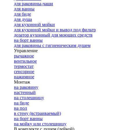
для раковины-чаши
для ванны
для биде
для душа
для кухонной мойки
для кухонной мойки и вывод под фильтр
дозатор кухонный для моющих средств
на борт ванны
для раковины с гигиеническим душем
Управление
рычажное
вентильное
термостат
сенсорное
нажимное
Монтаж
на раковину
настенный
на столешницу
на биде
на пол
в стену (встраиваемый)
на борт ванны
на мойку или столешницу
В комплекте с душем (лейкой)