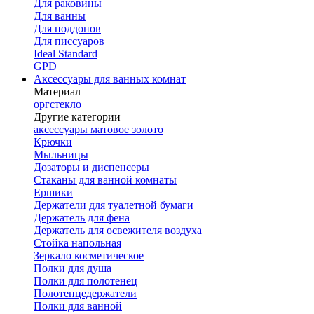
Для раковины
Для ванны
Для поддонов
Для писсуаров
Ideal Standard
GPD
Аксессуары для ванных комнат
Материал
оргстекло
Другие категории
аксессуары матовое золото
Крючки
Мыльницы
Дозаторы и диспенсеры
Стаканы для ванной комнаты
Ершики
Держатели для туалетной бумаги
Держатель для фена
Держатель для освежителя воздуха
Стойка напольная
Зеркало косметическое
Полки для душа
Полки для полотенец
Полотенцедержатели
Полки для ванной