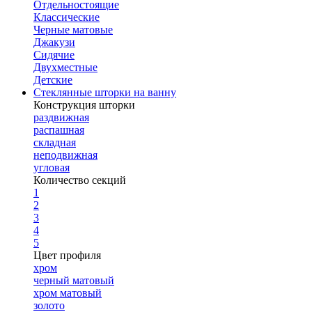
Отдельностоящие
Классические
Черные матовые
Джакузи
Сидячие
Двухместные
Детские
Стеклянные шторки на ванну
Конструкция шторки
раздвижная
распашная
складная
неподвижная
угловая
Количество секций
1
2
3
4
5
Цвет профиля
хром
черный матовый
хром матовый
золото