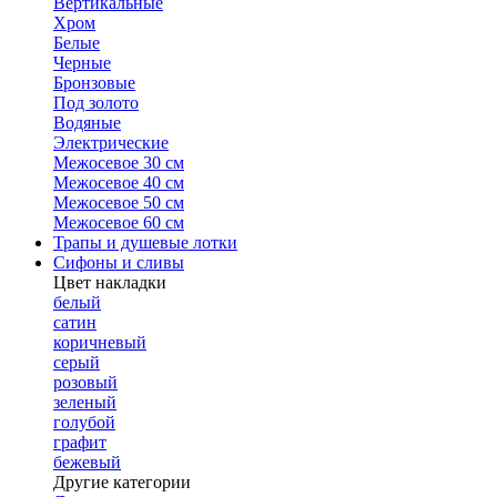
Вертикальные
Хром
Белые
Черные
Бронзовые
Под золото
Водяные
Электрические
Межосевое 30 см
Межосевое 40 см
Межосевое 50 см
Межосевое 60 см
Трапы и душевые лотки
Сифоны и сливы
Цвет накладки
белый
сатин
коричневый
серый
розовый
зеленый
голубой
графит
бежевый
Другие категории