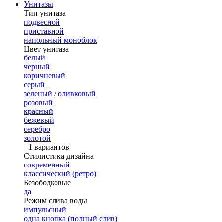
Унитазы
Тип унитаза
подвесной
приставной
напольный моноблок
Цвет унитаза
белый
черный
коричневый
серый
зеленый / оливковый
розовый
красный
бежевый
серебро
золотой
+1 вариантов
Стилистика дизайна
современный
классический (ретро)
Безободковые
да
Режим слива воды
импульсный
одна кнопка (полный слив)