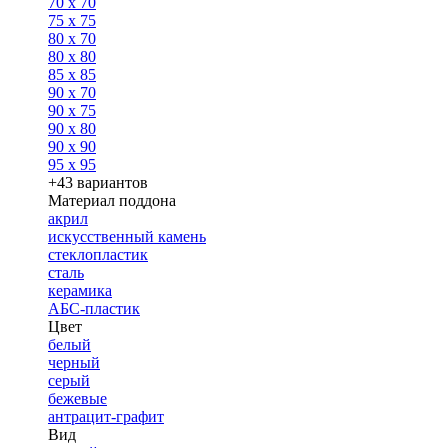
70 x 70
75 x 75
80 x 70
80 x 80
85 x 85
90 x 70
90 x 75
90 x 80
90 x 90
95 x 95
+43 вариантов
Материал поддона
акрил
искусственный камень
стеклопластик
сталь
керамика
АБС-пластик
Цвет
белый
черный
серый
бежевые
антрацит-графит
Вид