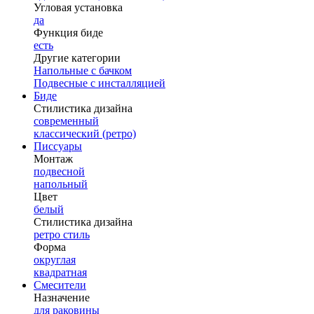
Угловая установка
да
Функция биде
есть
Другие категории
Напольные с бачком
Подвесные с инсталляцией
Биде
Стилистика дизайна
современный
классический (ретро)
Писсуары
Монтаж
подвесной
напольный
Цвет
белый
Стилистика дизайна
ретро стиль
Форма
округлая
квадратная
Смесители
Назначение
для раковины