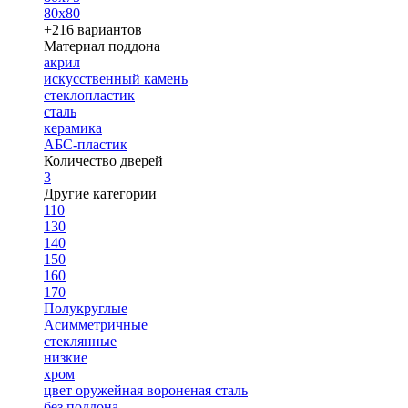
80х80
+216 вариантов
Материал поддона
акрил
искусственный камень
стеклопластик
сталь
керамика
АБС-пластик
Количество дверей
3
Другие категории
110
130
140
150
160
170
Полукруглые
Асимметричные
стеклянные
низкие
хром
цвет оружейная вороненая сталь
без поддона