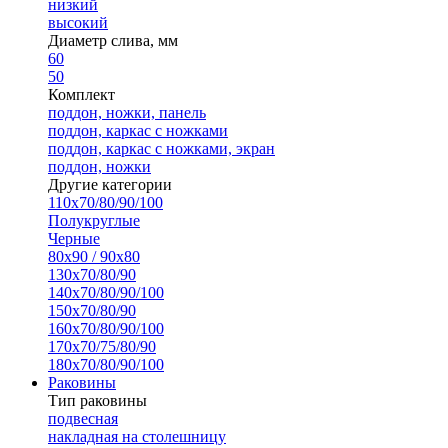
низкий
высокий
Диаметр слива, мм
60
50
Комплект
поддон, ножки, панель
поддон, каркас с ножками
поддон, каркас с ножками, экран
поддон, ножки
Другие категории
110х70/80/90/100
Полукруглые
Черные
80х90 / 90х80
130х70/80/90
140х70/80/90/100
150х70/80/90
160х70/80/90/100
170х70/75/80/90
180х70/80/90/100
Раковины
Тип раковины
подвесная
накладная на столешницу