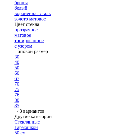
бронза
белый
вороненная сталь
золото матовое
Цвет стекла
прозрачное
матовое
тонированное
с узором
Типовой размер
30
40
50
60
67
70
75
76
80
85
+43 вариантов
Другие категории
Стеклянные
Гармошкой
50 см