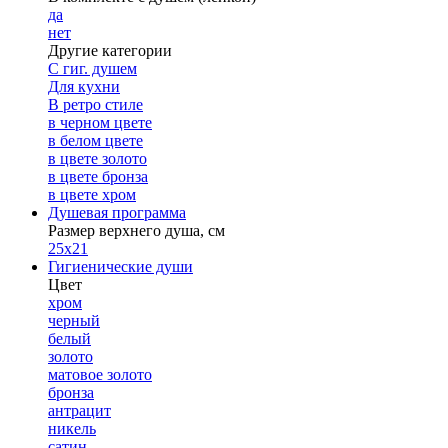
да
нет
Другие категории
С гиг. душем
Для кухни
В ретро стиле
в черном цвете
в белом цвете
в цвете золото
в цвете бронза
в цвете хром
Душевая программа
Размер верхнего душа, см
25х21
Гигиенические души
Цвет
хром
черный
белый
золото
матовое золото
бронза
антрацит
никель
сатин