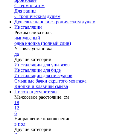
Бронзовые
С термостатом
Для ванны
С тропическим душем
Душевые панели с тропическим душем
Инсталляции
Режим слива воды
импульсный
одна кнопка (полный слив)
Угловая установка
да
Другие категории
Инсталляции для унитазов
Инсталляции для биде
Инсталляции для писсуаров
Смывные бачки скрытого монтажа
Кнопки и клавиши смыва
Полотенцесушители
Межосевое расстояние, см
18
12
6
Направление подключение
в пол
Другие категории