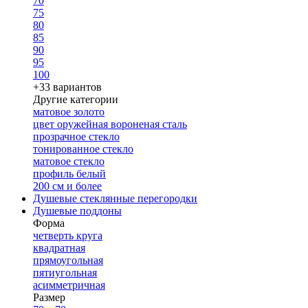
70
75
80
85
90
95
100
+33 вариантов
Другие категории
матовое золото
цвет оружейная вороненая сталь
прозрачное стекло
тонированное стекло
матовое стекло
профиль белый
200 см и более
Душевые стеклянные перегородки
Душевые поддоны
Форма
четверть круга
квадратная
прямоугольная
пятиугольная
асимметричная
Размер