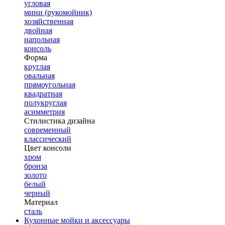
угловая
мини (рукомойник)
хозяйственная
двойная
напольная
консоль
Форма
круглая
овальная
прямоугольная
квадратная
полукруглая
асимметрия
Стилистика дизайна
современный
классический
Цвет консоли
хром
бронза
золото
белый
черный
Материал
сталь
Кухонные мойки и аксессуары