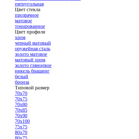
пятиугольная
Цвет стекла
прозрачное
матовое
тонированное
Цвет профиля
хром
черный матовый
оружейная сталь
золото матовое
матовый хром
золото глянцевое
никель брашинг
белый
бронза
Типовой размер
70х70
70х75
70х80
70х85
70х90
70х100
75х75
80х70
80х75