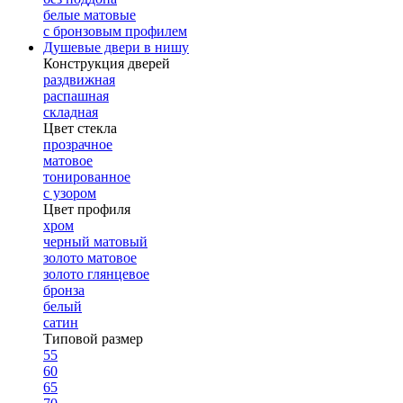
белые матовые
с бронзовым профилем
Душевые двери в нишу
Конструкция дверей
раздвижная
распашная
складная
Цвет стекла
прозрачное
матовое
тонированное
с узором
Цвет профиля
хром
черный матовый
золото матовое
золото глянцевое
бронза
белый
сатин
Типовой размер
55
60
65