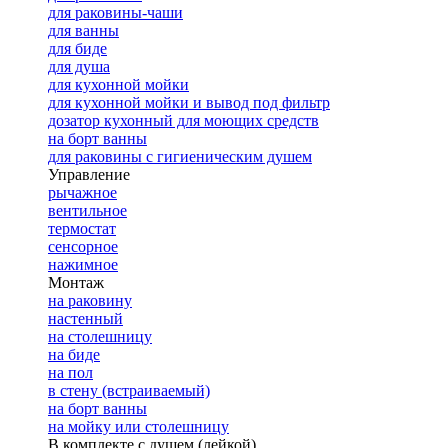
для раковины-чаши
для ванны
для биде
для душа
для кухонной мойки
для кухонной мойки и вывод под фильтр
дозатор кухонный для моющих средств
на борт ванны
для раковины с гигиеническим душем
Управление
рычажное
вентильное
термостат
сенсорное
нажимное
Монтаж
на раковину
настенный
на столешницу
на биде
на пол
в стену (встраиваемый)
на борт ванны
на мойку или столешницу
В комплекте с душем (лейкой)