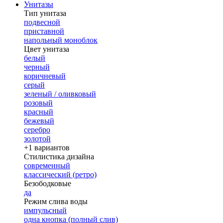
Унитазы
Тип унитаза
подвесной
приставной
напольный моноблок
Цвет унитаза
белый
черный
коричневый
серый
зеленый / оливковый
розовый
красный
бежевый
серебро
золотой
+1 вариантов
Стилистика дизайна
современный
классический (ретро)
Безободковые
да
Режим слива воды
импульсный
одна кнопка (полный слив)