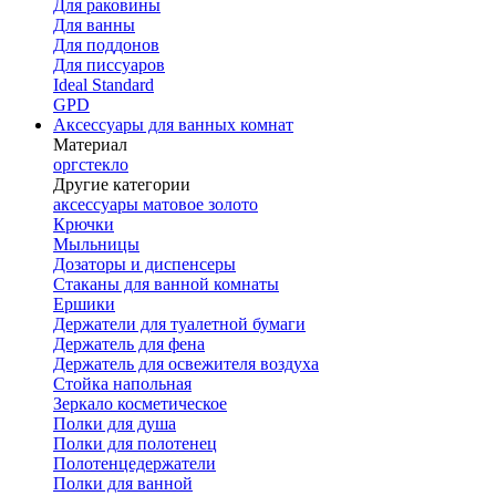
Для раковины
Для ванны
Для поддонов
Для писсуаров
Ideal Standard
GPD
Аксессуары для ванных комнат
Материал
оргстекло
Другие категории
аксессуары матовое золото
Крючки
Мыльницы
Дозаторы и диспенсеры
Стаканы для ванной комнаты
Ершики
Держатели для туалетной бумаги
Держатель для фена
Держатель для освежителя воздуха
Стойка напольная
Зеркало косметическое
Полки для душа
Полки для полотенец
Полотенцедержатели
Полки для ванной