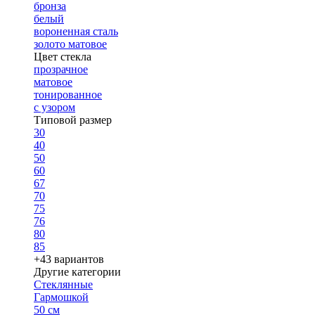
бронза
белый
вороненная сталь
золото матовое
Цвет стекла
прозрачное
матовое
тонированное
с узором
Типовой размер
30
40
50
60
67
70
75
76
80
85
+43 вариантов
Другие категории
Стеклянные
Гармошкой
50 см