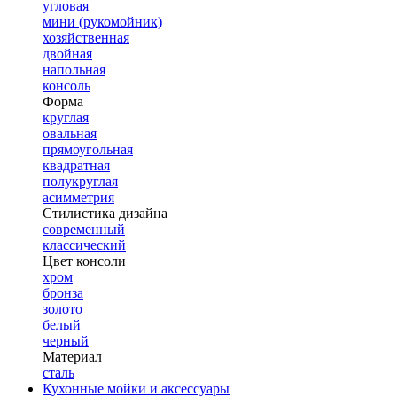
угловая
мини (рукомойник)
хозяйственная
двойная
напольная
консоль
Форма
круглая
овальная
прямоугольная
квадратная
полукруглая
асимметрия
Стилистика дизайна
современный
классический
Цвет консоли
хром
бронза
золото
белый
черный
Материал
сталь
Кухонные мойки и аксессуары