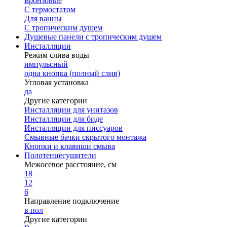
Бронзовые
С термостатом
Для ванны
С тропическим душем
Душевые панели с тропическим душем
Инсталляции
Режим слива воды
импульсный
одна кнопка (полный слив)
Угловая установка
да
Другие категории
Инсталляции для унитазов
Инсталляции для биде
Инсталляции для писсуаров
Смывные бачки скрытого монтажа
Кнопки и клавиши смыва
Полотенцесушители
Межосевое расстояние, см
18
12
6
Направление подключение
в пол
Другие категории