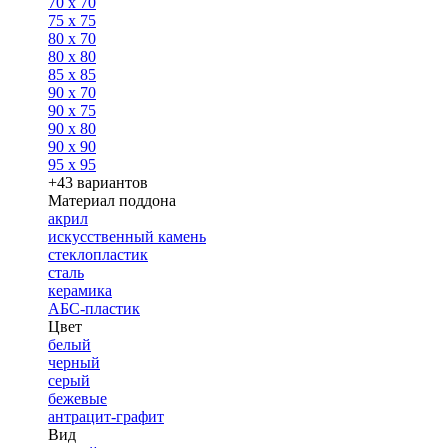
70 x 70
75 x 75
80 x 70
80 x 80
85 x 85
90 x 70
90 x 75
90 x 80
90 x 90
95 x 95
+43 вариантов
Материал поддона
акрил
искусственный камень
стеклопластик
сталь
керамика
АБС-пластик
Цвет
белый
черный
серый
бежевые
антрацит-графит
Вид