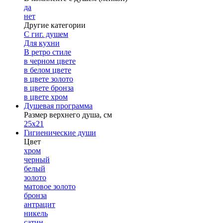
да
нет
Другие категории
С гиг. душем
Для кухни
В ретро стиле
в черном цвете
в белом цвете
в цвете золото
в цвете бронза
в цвете хром
Душевая программа
Размер верхнего душа, см
25х21
Гигиенические души
Цвет
хром
черный
белый
золото
матовое золото
бронза
антрацит
никель
сатин