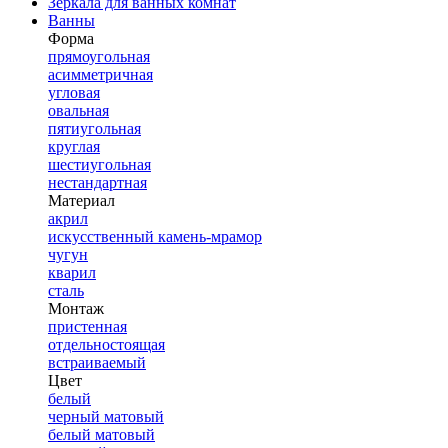
Зеркала для ванных комнат
Ванны
Форма
прямоугольная
асимметричная
угловая
овальная
пятиугольная
круглая
шестиугольная
нестандартная
Материал
акрил
искусственный камень-мрамор
чугун
кварил
сталь
Монтаж
пристенная
отдельностоящая
встраиваемый
Цвет
белый
черный матовый
белый матовый