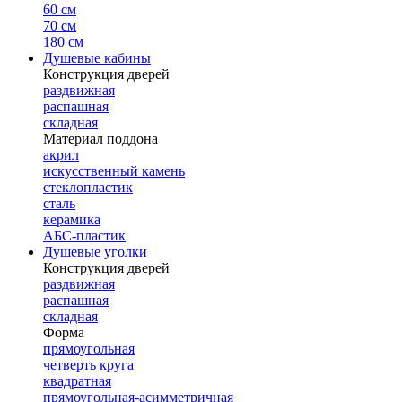
60 см
70 см
180 см
Душевые кабины
Конструкция дверей
раздвижная
распашная
складная
Материал поддона
акрил
искусственный камень
стеклопластик
сталь
керамика
АБС-пластик
Душевые уголки
Конструкция дверей
раздвижная
распашная
складная
Форма
прямоугольная
четверть круга
квадратная
прямоугольная-асимметричная