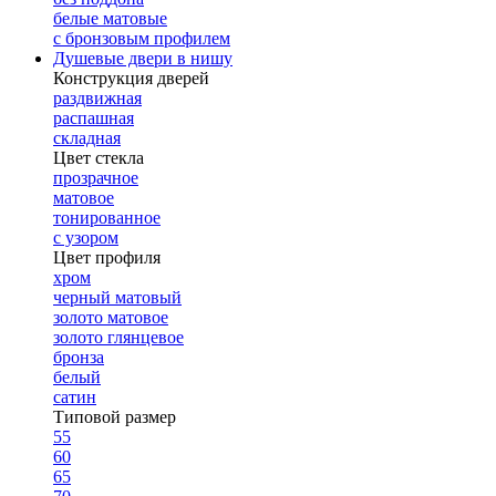
белые матовые
с бронзовым профилем
Душевые двери в нишу
Конструкция дверей
раздвижная
распашная
складная
Цвет стекла
прозрачное
матовое
тонированное
с узором
Цвет профиля
хром
черный матовый
золото матовое
золото глянцевое
бронза
белый
сатин
Типовой размер
55
60
65