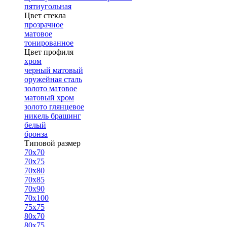
пятиугольная
Цвет стекла
прозрачное
матовое
тонированное
Цвет профиля
хром
черный матовый
оружейная сталь
золото матовое
матовый хром
золото глянцевое
никель брашинг
белый
бронза
Типовой размер
70х70
70х75
70х80
70х85
70х90
70х100
75х75
80х70
80х75