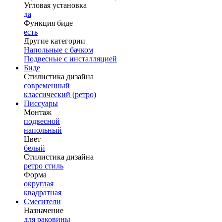
Угловая установка
да
Функция биде
есть
Другие категории
Напольные с бачком
Подвесные с инсталляцией
Биде
Стилистика дизайна
современный
классический (ретро)
Писсуары
Монтаж
подвесной
напольный
Цвет
белый
Стилистика дизайна
ретро стиль
Форма
округлая
квадратная
Смесители
Назначение
для раковины