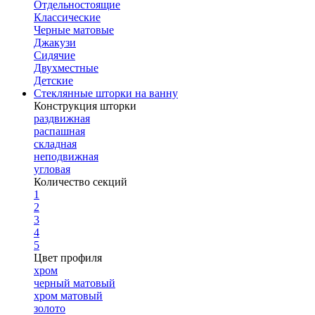
Отдельностоящие
Классические
Черные матовые
Джакузи
Сидячие
Двухместные
Детские
Стеклянные шторки на ванну
Конструкция шторки
раздвижная
распашная
складная
неподвижная
угловая
Количество секций
1
2
3
4
5
Цвет профиля
хром
черный матовый
хром матовый
золото