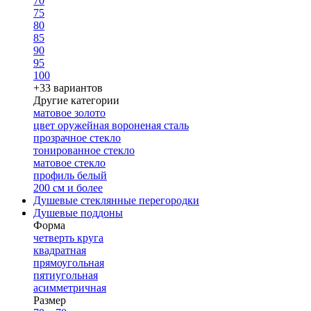
70
75
80
85
90
95
100
+33 вариантов
Другие категории
матовое золото
цвет оружейная вороненая сталь
прозрачное стекло
тонированное стекло
матовое стекло
профиль белый
200 см и более
Душевые стеклянные перегородки
Душевые поддоны
Форма
четверть круга
квадратная
прямоугольная
пятиугольная
асимметричная
Размер