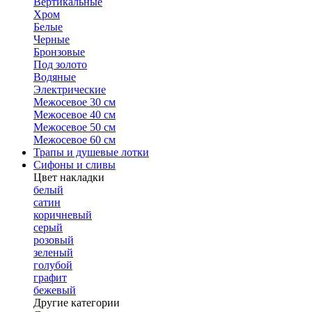
Вертикальные
Хром
Белые
Черные
Бронзовые
Под золото
Водяные
Электрические
Межосевое 30 см
Межосевое 40 см
Межосевое 50 см
Межосевое 60 см
Трапы и душевые лотки
Сифоны и сливы
Цвет накладки
белый
сатин
коричневый
серый
розовый
зеленый
голубой
графит
бежевый
Другие категории