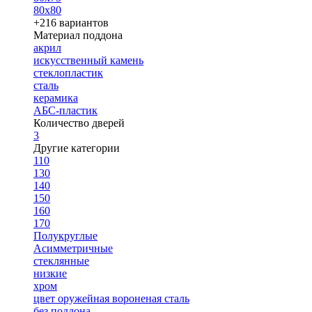
80х80
+216 вариантов
Материал поддона
акрил
искусственный камень
стеклопластик
сталь
керамика
АБС-пластик
Количество дверей
3
Другие категории
110
130
140
150
160
170
Полукруглые
Асимметричные
стеклянные
низкие
хром
цвет оружейная вороненая сталь
без поддона