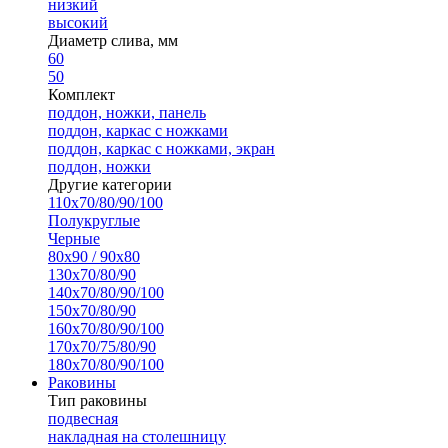
низкий
высокий
Диаметр слива, мм
60
50
Комплект
поддон, ножки, панель
поддон, каркас с ножками
поддон, каркас с ножками, экран
поддон, ножки
Другие категории
110х70/80/90/100
Полукруглые
Черные
80х90 / 90х80
130х70/80/90
140х70/80/90/100
150х70/80/90
160х70/80/90/100
170х70/75/80/90
180х70/80/90/100
Раковины
Тип раковины
подвесная
накладная на столешницу