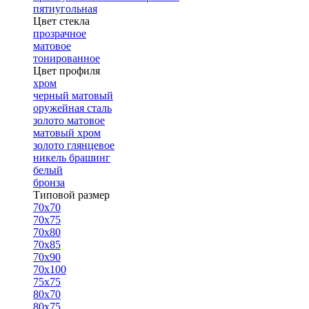
пятиугольная
Цвет стекла
прозрачное
матовое
тонированное
Цвет профиля
хром
черный матовый
оружейная сталь
золото матовое
матовый хром
золото глянцевое
никель брашинг
белый
бронза
Типовой размер
70х70
70х75
70х80
70х85
70х90
70х100
75х75
80х70
80х75