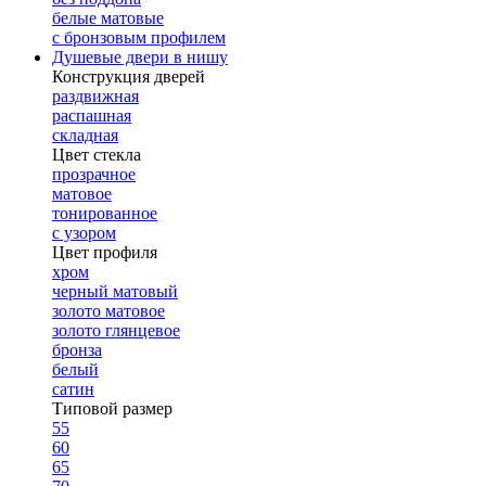
белые матовые
с бронзовым профилем
Душевые двери в нишу
Конструкция дверей
раздвижная
распашная
складная
Цвет стекла
прозрачное
матовое
тонированное
с узором
Цвет профиля
хром
черный матовый
золото матовое
золото глянцевое
бронза
белый
сатин
Типовой размер
55
60
65