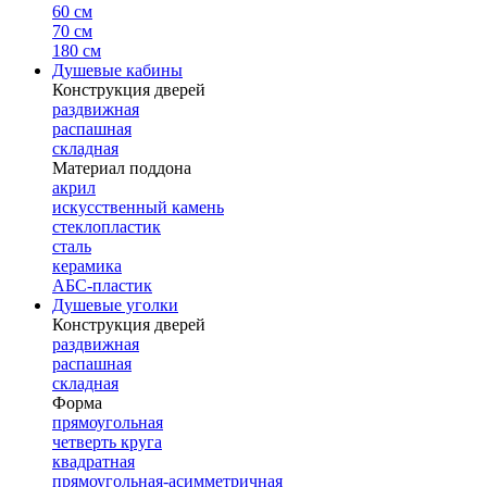
60 см
70 см
180 см
Душевые кабины
Конструкция дверей
раздвижная
распашная
складная
Материал поддона
акрил
искусственный камень
стеклопластик
сталь
керамика
АБС-пластик
Душевые уголки
Конструкция дверей
раздвижная
распашная
складная
Форма
прямоугольная
четверть круга
квадратная
прямоугольная-асимметричная