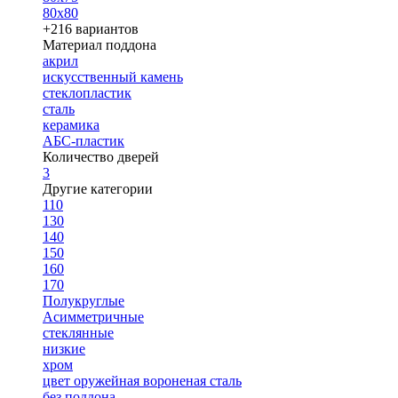
80х80
+216 вариантов
Материал поддона
акрил
искусственный камень
стеклопластик
сталь
керамика
АБС-пластик
Количество дверей
3
Другие категории
110
130
140
150
160
170
Полукруглые
Асимметричные
стеклянные
низкие
хром
цвет оружейная вороненая сталь
без поддона