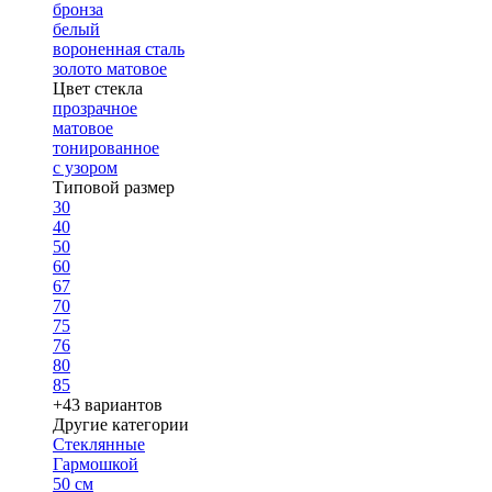
бронза
белый
вороненная сталь
золото матовое
Цвет стекла
прозрачное
матовое
тонированное
с узором
Типовой размер
30
40
50
60
67
70
75
76
80
85
+43 вариантов
Другие категории
Стеклянные
Гармошкой
50 см