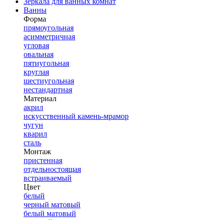
Зеркала для ванных комнат
Ванны
Форма
прямоугольная
асимметричная
угловая
овальная
пятиугольная
круглая
шестиугольная
нестандартная
Материал
акрил
искусственный камень-мрамор
чугун
кварил
сталь
Монтаж
пристенная
отдельностоящая
встраиваемый
Цвет
белый
черный матовый
белый матовый