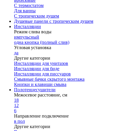
Бронзовые
С термостатом
Для ванны
С тропическим душем
Душевые панели с тропическим душем
Инсталляции
Режим слива воды
импульсный
одна кнопка (полный слив)
Угловая установка
да
Другие категории
Инсталляции для унитазов
Инсталляции для биде
Инсталляции для писсуаров
Смывные бачки скрытого монтажа
Кнопки и клавиши смыва
Полотенцесушители
Межосевое расстояние, см
18
12
6
Направление подключение
в пол
Другие категории