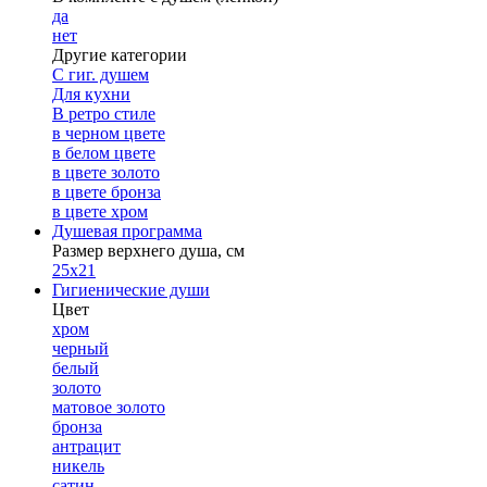
да
нет
Другие категории
С гиг. душем
Для кухни
В ретро стиле
в черном цвете
в белом цвете
в цвете золото
в цвете бронза
в цвете хром
Душевая программа
Размер верхнего душа, см
25х21
Гигиенические души
Цвет
хром
черный
белый
золото
матовое золото
бронза
антрацит
никель
сатин