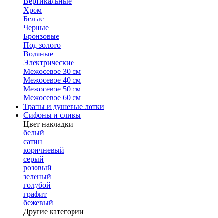
Вертикальные
Хром
Белые
Черные
Бронзовые
Под золото
Водяные
Электрические
Межосевое 30 см
Межосевое 40 см
Межосевое 50 см
Межосевое 60 см
Трапы и душевые лотки
Сифоны и сливы
Цвет накладки
белый
сатин
коричневый
серый
розовый
зеленый
голубой
графит
бежевый
Другие категории