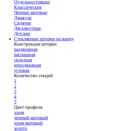
Отдельностоящие
Классические
Черные матовые
Джакузи
Сидячие
Двухместные
Детские
Стеклянные шторки на ванну
Конструкция шторки
раздвижная
распашная
складная
неподвижная
угловая
Количество секций
1
2
3
4
5
Цвет профиля
хром
черный матовый
хром матовый
золото