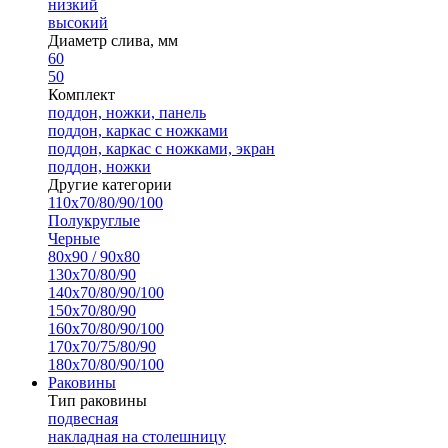
низкий
высокий
Диаметр слива, мм
60
50
Комплект
поддон, ножки, панель
поддон, каркас с ножками
поддон, каркас с ножками, экран
поддон, ножки
Другие категории
110х70/80/90/100
Полукруглые
Черные
80х90 / 90х80
130х70/80/90
140х70/80/90/100
150х70/80/90
160х70/80/90/100
170х70/75/80/90
180х70/80/90/100
Раковины
Тип раковины
подвесная
накладная на столешницу