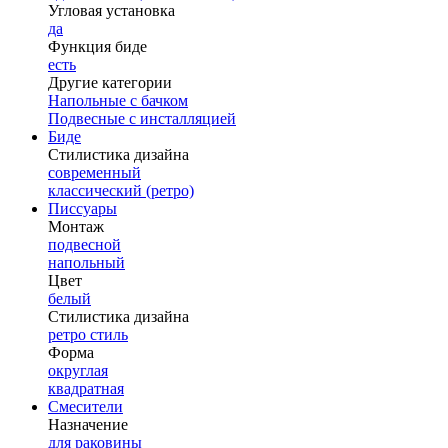
Угловая установка
да
Функция биде
есть
Другие категории
Напольные с бачком
Подвесные с инсталляцией
Биде
Стилистика дизайна
современный
классический (ретро)
Писсуары
Монтаж
подвесной
напольный
Цвет
белый
Стилистика дизайна
ретро стиль
Форма
округлая
квадратная
Смесители
Назначение
для раковины