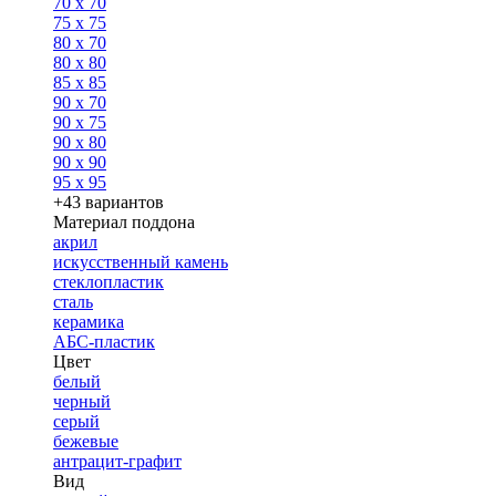
70 x 70
75 x 75
80 x 70
80 x 80
85 x 85
90 x 70
90 x 75
90 x 80
90 x 90
95 x 95
+43 вариантов
Материал поддона
акрил
искусственный камень
стеклопластик
сталь
керамика
АБС-пластик
Цвет
белый
черный
серый
бежевые
антрацит-графит
Вид