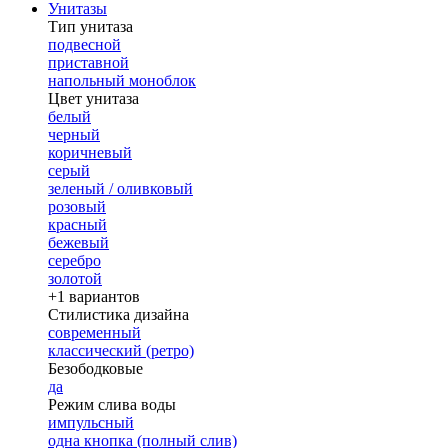
Унитазы
Тип унитаза
подвесной
приставной
напольный моноблок
Цвет унитаза
белый
черный
коричневый
серый
зеленый / оливковый
розовый
красный
бежевый
серебро
золотой
+1 вариантов
Стилистика дизайна
современный
классический (ретро)
Безободковые
да
Режим слива воды
импульсный
одна кнопка (полный слив)