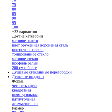
70
75
80
85
90
95
100
+33 вариантов
Другие категории
матовое золото
цвет оружейная вороненая сталь
прозрачное стекло
тонированное стекло
матовое стекло
профиль белый
200 см и более
Душевые стеклянные перегородки
Душевые поддоны
Форма
четверть круга
квадратная
прямоугольная
пятиугольная
асимметричная
Размер