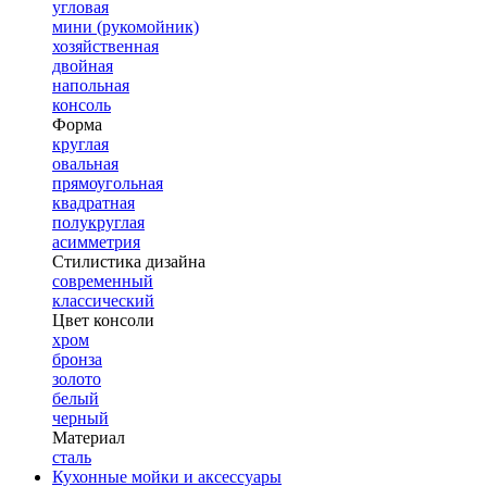
угловая
мини (рукомойник)
хозяйственная
двойная
напольная
консоль
Форма
круглая
овальная
прямоугольная
квадратная
полукруглая
асимметрия
Стилистика дизайна
современный
классический
Цвет консоли
хром
бронза
золото
белый
черный
Материал
сталь
Кухонные мойки и аксессуары