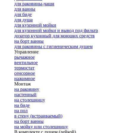
для раковины-чаши
для ванны
для биде
для душа
для кухонной мойки
для кухонной мойки и вывод под фильтр
дозатор кухонный для моющих средств
на борт ванны
для раковины с гигиеническим душем
Управление
рычажное
вентильное
термостат
сенсорное
нажимное
Монтаж
на раковину
настенный
на столешницу
на биде
на пол
в стену (встраиваемый)
на борт ванны
на мойку или столешницу
В комплекте с душем (лейкой)