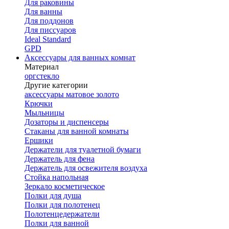
Для раковины
Для ванны
Для поддонов
Для писсуаров
Ideal Standard
GPD
Аксессуары для ванных комнат
Материал
оргстекло
Другие категории
аксессуары матовое золото
Крючки
Мыльницы
Дозаторы и диспенсеры
Стаканы для ванной комнаты
Ершики
Держатели для туалетной бумаги
Держатель для фена
Держатель для освежителя воздуха
Стойка напольная
Зеркало косметическое
Полки для душа
Полки для полотенец
Полотенцедержатели
Полки для ванной