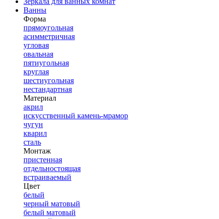
Зеркала для ванных комнат
Ванны
Форма
прямоугольная
асимметричная
угловая
овальная
пятиугольная
круглая
шестиугольная
нестандартная
Материал
акрил
искусственный камень-мрамор
чугун
кварил
сталь
Монтаж
пристенная
отдельностоящая
встраиваемый
Цвет
белый
черный матовый
белый матовый