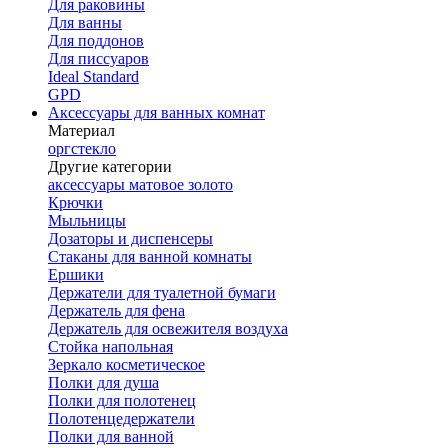
Для раковины
Для ванны
Для поддонов
Для писсуаров
Ideal Standard
GPD
Аксессуары для ванных комнат
Материал
оргстекло
Другие категории
аксессуары матовое золото
Крючки
Мыльницы
Дозаторы и диспенсеры
Стаканы для ванной комнаты
Ершики
Держатели для туалетной бумаги
Держатель для фена
Держатель для освежителя воздуха
Стойка напольная
Зеркало косметическое
Полки для душа
Полки для полотенец
Полотенцедержатели
Полки для ванной