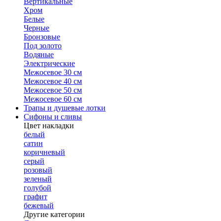
Вертикальные
Хром
Белые
Черные
Бронзовые
Под золото
Водяные
Электрические
Межосевое 30 см
Межосевое 40 см
Межосевое 50 см
Межосевое 60 см
Трапы и душевые лотки
Сифоны и сливы
Цвет накладки
белый
сатин
коричневый
серый
розовый
зеленый
голубой
графит
бежевый
Другие категории