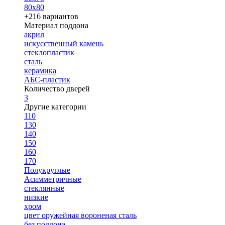
80х80
+216 вариантов
Материал поддона
акрил
искусственный камень
стеклопластик
сталь
керамика
АБС-пластик
Количество дверей
3
Другие категории
110
130
140
150
160
170
Полукруглые
Асимметричные
стеклянные
низкие
хром
цвет оружейная вороненая сталь
без поддона