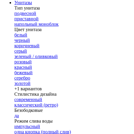
Унитазы
Тип унитаза
подвесной
приставной
напольный моноблок
Цвет унитаза
белый
черный
коричневый
серый
зеленый / оливковый
розовый
красный
бежевый
серебро
золотой
+1 вариантов
Стилистика дизайна
современный
классический (ретро)
Безободковые
да
Режим слива воды
импульсный
одна кнопка (полный слив)