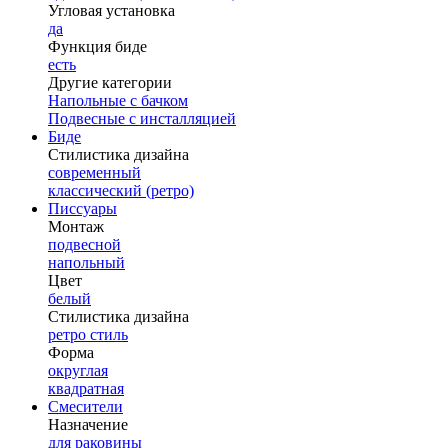
Угловая установка
да
Функция биде
есть
Другие категории
Напольные с бачком
Подвесные с инсталляцией
Биде
Стилистика дизайна
современный
классический (ретро)
Писсуары
Монтаж
подвесной
напольный
Цвет
белый
Стилистика дизайна
ретро стиль
Форма
округлая
квадратная
Смесители
Назначение
для раковины