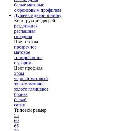
белые матовые
с бронзовым профилем
Душевые двери в нишу
Конструкция дверей
раздвижная
распашная
складная
Цвет стекла
прозрачное
матовое
тонированное
с узором
Цвет профиля
хром
черный матовый
золото матовое
золото глянцевое
бронза
белый
сатин
Типовой размер
55
60
65