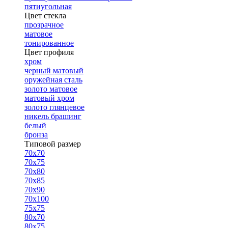
пятиугольная
Цвет стекла
прозрачное
матовое
тонированное
Цвет профиля
хром
черный матовый
оружейная сталь
золото матовое
матовый хром
золото глянцевое
никель брашинг
белый
бронза
Типовой размер
70х70
70х75
70х80
70х85
70х90
70х100
75х75
80х70
80х75