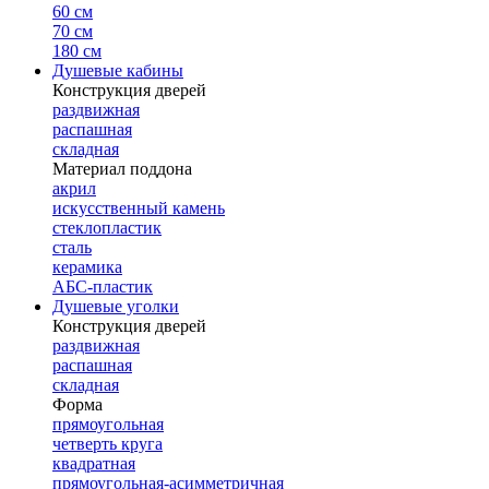
60 см
70 см
180 см
Душевые кабины
Конструкция дверей
раздвижная
распашная
складная
Материал поддона
акрил
искусственный камень
стеклопластик
сталь
керамика
АБС-пластик
Душевые уголки
Конструкция дверей
раздвижная
распашная
складная
Форма
прямоугольная
четверть круга
квадратная
прямоугольная-асимметричная