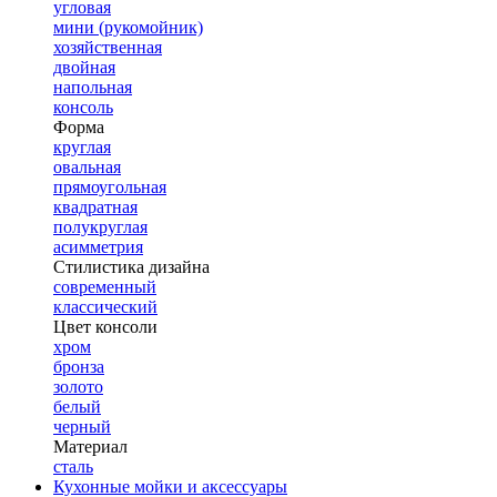
угловая
мини (рукомойник)
хозяйственная
двойная
напольная
консоль
Форма
круглая
овальная
прямоугольная
квадратная
полукруглая
асимметрия
Стилистика дизайна
современный
классический
Цвет консоли
хром
бронза
золото
белый
черный
Материал
сталь
Кухонные мойки и аксессуары