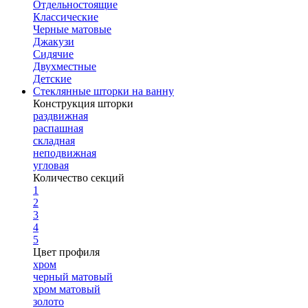
Отдельностоящие
Классические
Черные матовые
Джакузи
Сидячие
Двухместные
Детские
Стеклянные шторки на ванну
Конструкция шторки
раздвижная
распашная
складная
неподвижная
угловая
Количество секций
1
2
3
4
5
Цвет профиля
хром
черный матовый
хром матовый
золото