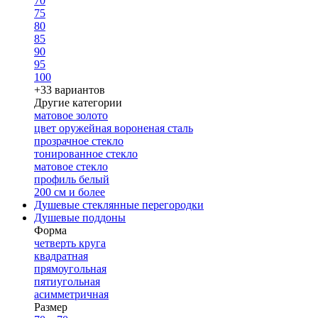
70
75
80
85
90
95
100
+33 вариантов
Другие категории
матовое золото
цвет оружейная вороненая сталь
прозрачное стекло
тонированное стекло
матовое стекло
профиль белый
200 см и более
Душевые стеклянные перегородки
Душевые поддоны
Форма
четверть круга
квадратная
прямоугольная
пятиугольная
асимметричная
Размер