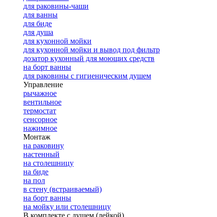
для раковины-чаши
для ванны
для биде
для душа
для кухонной мойки
для кухонной мойки и вывод под фильтр
дозатор кухонный для моющих средств
на борт ванны
для раковины с гигиеническим душем
Управление
рычажное
вентильное
термостат
сенсорное
нажимное
Монтаж
на раковину
настенный
на столешницу
на биде
на пол
в стену (встраиваемый)
на борт ванны
на мойку или столешницу
В комплекте с душем (лейкой)