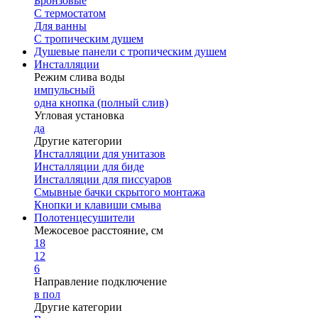
Бронзовые
С термостатом
Для ванны
С тропическим душем
Душевые панели с тропическим душем
Инсталляции
Режим слива воды
импульсный
одна кнопка (полный слив)
Угловая установка
да
Другие категории
Инсталляции для унитазов
Инсталляции для биде
Инсталляции для писсуаров
Смывные бачки скрытого монтажа
Кнопки и клавиши смыва
Полотенцесушители
Межосевое расстояние, см
18
12
6
Направление подключение
в пол
Другие категории