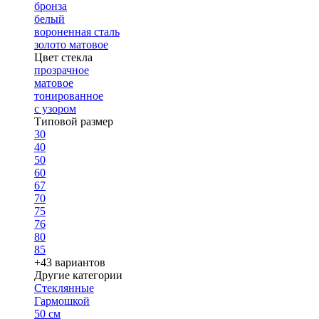
бронза
белый
вороненная сталь
золото матовое
Цвет стекла
прозрачное
матовое
тонированное
с узором
Типовой размер
30
40
50
60
67
70
75
76
80
85
+43 вариантов
Другие категории
Стеклянные
Гармошкой
50 см