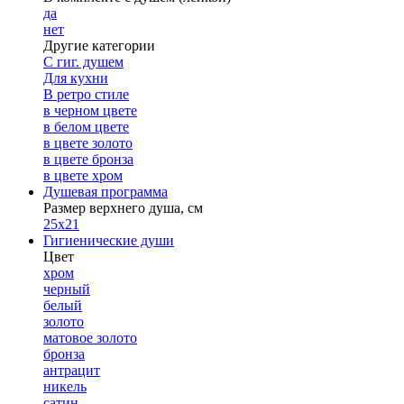
да
нет
Другие категории
С гиг. душем
Для кухни
В ретро стиле
в черном цвете
в белом цвете
в цвете золото
в цвете бронза
в цвете хром
Душевая программа
Размер верхнего душа, см
25х21
Гигиенические души
Цвет
хром
черный
белый
золото
матовое золото
бронза
антрацит
никель
сатин