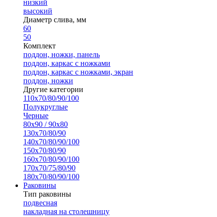
низкий
высокий
Диаметр слива, мм
60
50
Комплект
поддон, ножки, панель
поддон, каркас с ножками
поддон, каркас с ножками, экран
поддон, ножки
Другие категории
110х70/80/90/100
Полукруглые
Черные
80х90 / 90х80
130х70/80/90
140х70/80/90/100
150х70/80/90
160х70/80/90/100
170х70/75/80/90
180х70/80/90/100
Раковины
Тип раковины
подвесная
накладная на столешницу