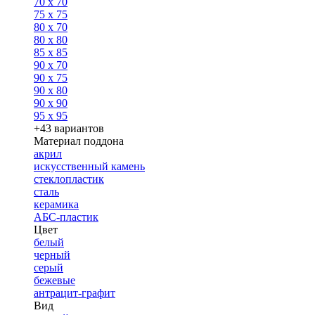
70 x 70
75 x 75
80 x 70
80 x 80
85 x 85
90 x 70
90 x 75
90 x 80
90 x 90
95 x 95
+43 вариантов
Материал поддона
акрил
искусственный камень
стеклопластик
сталь
керамика
АБС-пластик
Цвет
белый
черный
серый
бежевые
антрацит-графит
Вид