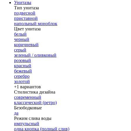
Унитазы
Тип унитаза
подвесной
приставной
напольный моноблок
Цвет унитаза
белый
черный
коричневый
серый
зеленый / оливковый
розовый
красный
бежевый
серебро
золотой
+1 вариантов
Стилистика дизайна
современный
классический (ретро)
Безободковые
да
Режим слива воды
импульсный
одна кнопка (полный слив)