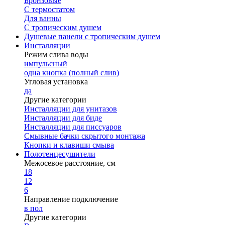
Бронзовые
С термостатом
Для ванны
С тропическим душем
Душевые панели с тропическим душем
Инсталляции
Режим слива воды
импульсный
одна кнопка (полный слив)
Угловая установка
да
Другие категории
Инсталляции для унитазов
Инсталляции для биде
Инсталляции для писсуаров
Смывные бачки скрытого монтажа
Кнопки и клавиши смыва
Полотенцесушители
Межосевое расстояние, см
18
12
6
Направление подключение
в пол
Другие категории