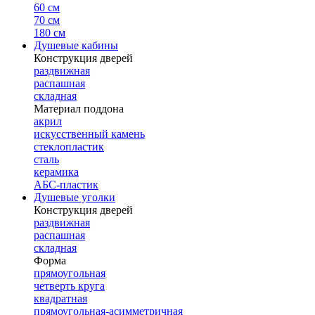
60 см
70 см
180 см
Душевые кабины
Конструкция дверей
раздвижная
распашная
складная
Материал поддона
акрил
искусственный камень
стеклопластик
сталь
керамика
АБС-пластик
Душевые уголки
Конструкция дверей
раздвижная
распашная
складная
Форма
прямоугольная
четверть круга
квадратная
прямоугольная-асимметричная