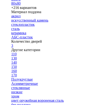
80х80
+216 вариантов
Материал поддона
акрил
искусственный камень
стеклопластик
сталь
керамика
АБС-пластик
Количество дверей
3
Другие категории
110
130
140
150
160
170
Полукруглые
Асимметричные
стеклянные
низкие
хром
цвет оружейная вороненая сталь
без поддона