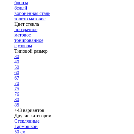
бронза
белый
вороненная сталь
золото матовое
Цвет стекла
прозрачное
матовое
тонированное
с узором
Типовой размер
30
40
50
60
67
70
75
76
80
85
+43 вариантов
Другие категории
Стеклянные
Гармошкой
50 см