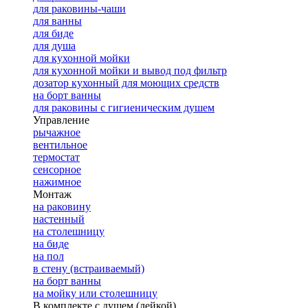
для раковины-чаши
для ванны
для биде
для душа
для кухонной мойки
для кухонной мойки и вывод под фильтр
дозатор кухонный для моющих средств
на борт ванны
для раковины с гигиеническим душем
Управление
рычажное
вентильное
термостат
сенсорное
нажимное
Монтаж
на раковину
настенный
на столешницу
на биде
на пол
в стену (встраиваемый)
на борт ванны
на мойку или столешницу
В комплекте с душем (лейкой)