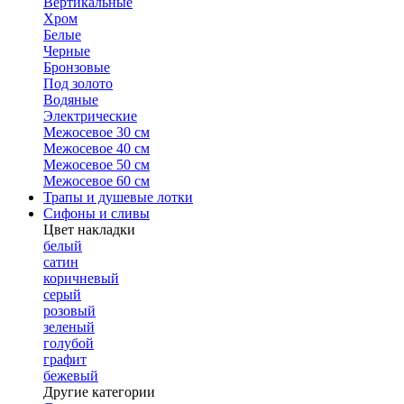
Вертикальные
Хром
Белые
Черные
Бронзовые
Под золото
Водяные
Электрические
Межосевое 30 см
Межосевое 40 см
Межосевое 50 см
Межосевое 60 см
Трапы и душевые лотки
Сифоны и сливы
Цвет накладки
белый
сатин
коричневый
серый
розовый
зеленый
голубой
графит
бежевый
Другие категории