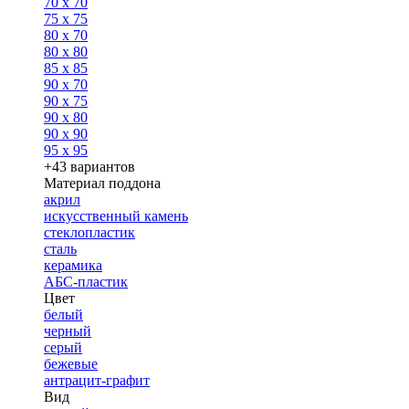
70 x 70
75 x 75
80 x 70
80 x 80
85 x 85
90 x 70
90 x 75
90 x 80
90 x 90
95 x 95
+43 вариантов
Материал поддона
акрил
искусственный камень
стеклопластик
сталь
керамика
АБС-пластик
Цвет
белый
черный
серый
бежевые
антрацит-графит
Вид