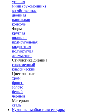
угловая
мини (рукомойник)
хозяйственная
двойная
напольная
консоль
Форма
круглая
овальная
прямоугольная
квадратная
полукруглая
асимметрия
Стилистика дизайна
современный
классический
Цвет консоли
хром
бронза
золото
белый
черный
Материал
сталь
Кухонные мойки и аксессуары