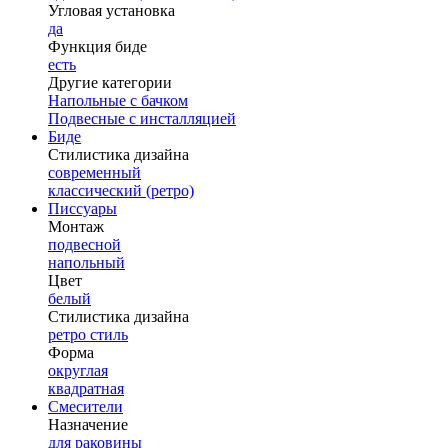
Угловая установка
да
Функция биде
есть
Другие категории
Напольные с бачком
Подвесные с инсталляцией
Биде
Стилистика дизайна
современный
классический (ретро)
Писсуары
Монтаж
подвесной
напольный
Цвет
белый
Стилистика дизайна
ретро стиль
Форма
округлая
квадратная
Смесители
Назначение
для раковины