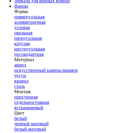
Зеркала для ванных комнат
Ванны
Форма
прямоугольная
асимметричная
угловая
овальная
пятиугольная
круглая
шестиугольная
нестандартная
Материал
акрил
искусственный камень-мрамор
чугун
кварил
сталь
Монтаж
пристенная
отдельностоящая
встраиваемый
Цвет
белый
черный матовый
белый матовый