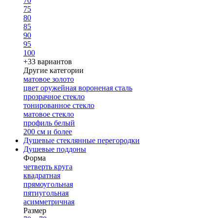
70
75
80
85
90
95
100
+33 вариантов
Другие категории
матовое золото
цвет оружейная вороненая сталь
прозрачное стекло
тонированное стекло
матовое стекло
профиль белый
200 см и более
Душевые стеклянные перегородки
Душевые поддоны
Форма
четверть круга
квадратная
прямоугольная
пятиугольная
асимметричная
Размер