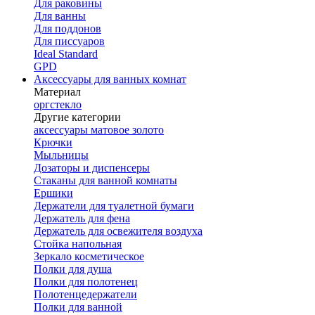
Для раковины
Для ванны
Для поддонов
Для писсуаров
Ideal Standard
GPD
Аксессуары для ванных комнат
Материал
оргстекло
Другие категории
аксессуары матовое золото
Крючки
Мыльницы
Дозаторы и диспенсеры
Стаканы для ванной комнаты
Ершики
Держатели для туалетной бумаги
Держатель для фена
Держатель для освежителя воздуха
Стойка напольная
Зеркало косметическое
Полки для душа
Полки для полотенец
Полотенцедержатели
Полки для ванной