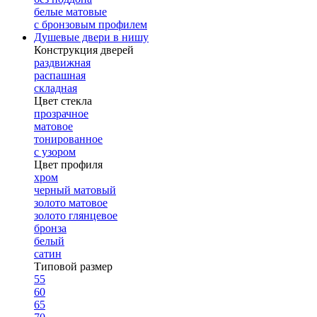
белые матовые
с бронзовым профилем
Душевые двери в нишу
Конструкция дверей
раздвижная
распашная
складная
Цвет стекла
прозрачное
матовое
тонированное
с узором
Цвет профиля
хром
черный матовый
золото матовое
золото глянцевое
бронза
белый
сатин
Типовой размер
55
60
65