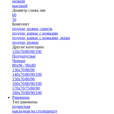
низкий
высокий
Диаметр слива, мм
60
50
Комплект
поддон, ножки, панель
поддон, каркас с ножками
поддон, каркас с ножками, экран
поддон, ножки
Другие категории
110х70/80/90/100
Полукруглые
Черные
80х90 / 90х80
130х70/80/90
140х70/80/90/100
150х70/80/90
160х70/80/90/100
170х70/75/80/90
180х70/80/90/100
Раковины
Тип раковины
подвесная
накладная на столешницу