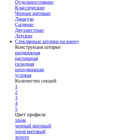
Отдельностоящие
Классические
Черные матовые
Джакузи
Сидячие
Двухместные
Детские
Стеклянные шторки на ванну
Конструкция шторки
раздвижная
распашная
складная
неподвижная
угловая
Количество секций
1
2
3
4
5
Цвет профиля
хром
черный матовый
хром матовый
золото