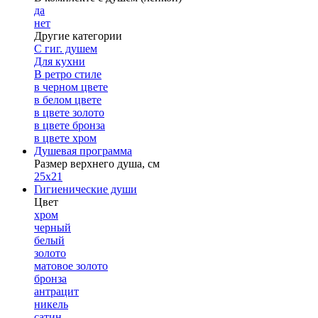
да
нет
Другие категории
С гиг. душем
Для кухни
В ретро стиле
в черном цвете
в белом цвете
в цвете золото
в цвете бронза
в цвете хром
Душевая программа
Размер верхнего душа, см
25х21
Гигиенические души
Цвет
хром
черный
белый
золото
матовое золото
бронза
антрацит
никель
сатин