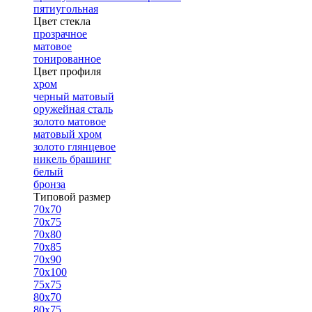
пятиугольная
Цвет стекла
прозрачное
матовое
тонированное
Цвет профиля
хром
черный матовый
оружейная сталь
золото матовое
матовый хром
золото глянцевое
никель брашинг
белый
бронза
Типовой размер
70х70
70х75
70х80
70х85
70х90
70х100
75х75
80х70
80х75