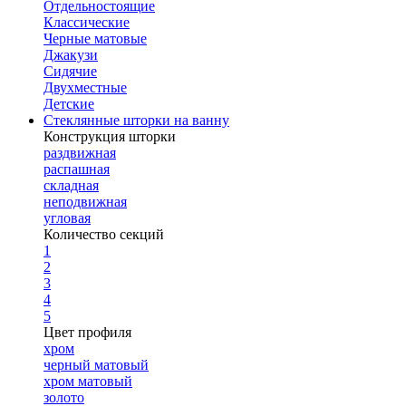
Отдельностоящие
Классические
Черные матовые
Джакузи
Сидячие
Двухместные
Детские
Стеклянные шторки на ванну
Конструкция шторки
раздвижная
распашная
складная
неподвижная
угловая
Количество секций
1
2
3
4
5
Цвет профиля
хром
черный матовый
хром матовый
золото