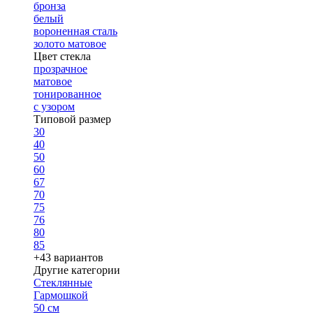
бронза
белый
вороненная сталь
золото матовое
Цвет стекла
прозрачное
матовое
тонированное
с узором
Типовой размер
30
40
50
60
67
70
75
76
80
85
+43 вариантов
Другие категории
Стеклянные
Гармошкой
50 см