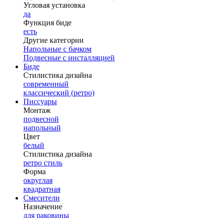
Угловая установка
да
Функция биде
есть
Другие категории
Напольные с бачком
Подвесные с инсталляцией
Биде
Стилистика дизайна
современный
классический (ретро)
Писсуары
Монтаж
подвесной
напольный
Цвет
белый
Стилистика дизайна
ретро стиль
Форма
округлая
квадратная
Смесители
Назначение
для раковины