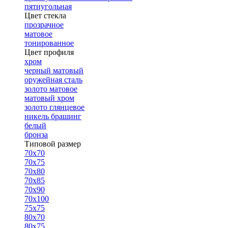
пятиугольная
Цвет стекла
прозрачное
матовое
тонированное
Цвет профиля
хром
черный матовый
оружейная сталь
золото матовое
матовый хром
золото глянцевое
никель брашинг
белый
бронза
Типовой размер
70х70
70х75
70х80
70х85
70х90
70х100
75х75
80х70
80х75