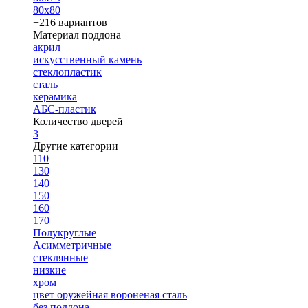
80х80
+216 вариантов
Материал поддона
акрил
искусственный камень
стеклопластик
сталь
керамика
АБС-пластик
Количество дверей
3
Другие категории
110
130
140
150
160
170
Полукруглые
Асимметричные
стеклянные
низкие
хром
цвет оружейная вороненая сталь
без поддона