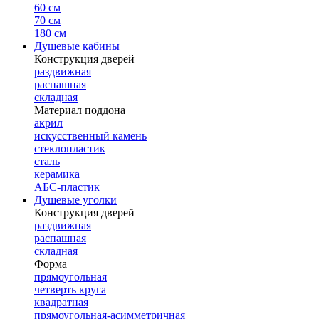
60 см
70 см
180 см
Душевые кабины
Конструкция дверей
раздвижная
распашная
складная
Материал поддона
акрил
искусственный камень
стеклопластик
сталь
керамика
АБС-пластик
Душевые уголки
Конструкция дверей
раздвижная
распашная
складная
Форма
прямоугольная
четверть круга
квадратная
прямоугольная-асимметричная