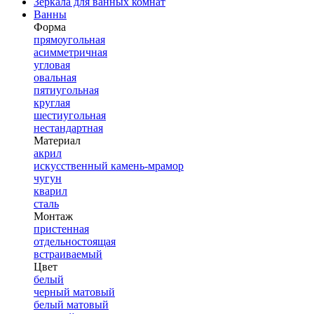
Зеркала для ванных комнат
Ванны
Форма
прямоугольная
асимметричная
угловая
овальная
пятиугольная
круглая
шестиугольная
нестандартная
Материал
акрил
искусственный камень-мрамор
чугун
кварил
сталь
Монтаж
пристенная
отдельностоящая
встраиваемый
Цвет
белый
черный матовый
белый матовый