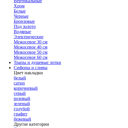
Вертикальные
Хром
Белые
Черные
Бронзовые
Под золото
Водяные
Электрические
Межосевое 30 см
Межосевое 40 см
Межосевое 50 см
Межосевое 60 см
Трапы и душевые лотки
Сифоны и сливы
Цвет накладки
белый
сатин
коричневый
серый
розовый
зеленый
голубой
графит
бежевый
Другие категории