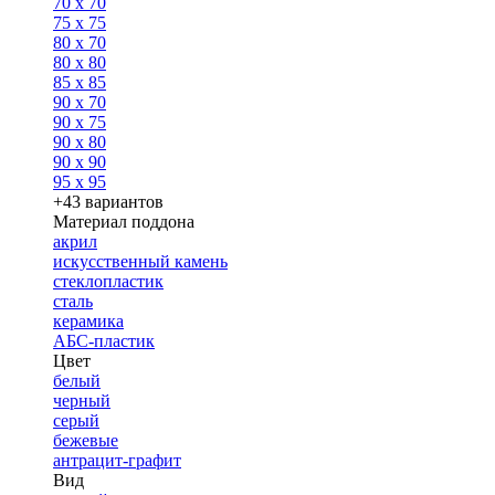
70 x 70
75 x 75
80 x 70
80 x 80
85 x 85
90 x 70
90 x 75
90 x 80
90 x 90
95 x 95
+43 вариантов
Материал поддона
акрил
искусственный камень
стеклопластик
сталь
керамика
АБС-пластик
Цвет
белый
черный
серый
бежевые
антрацит-графит
Вид