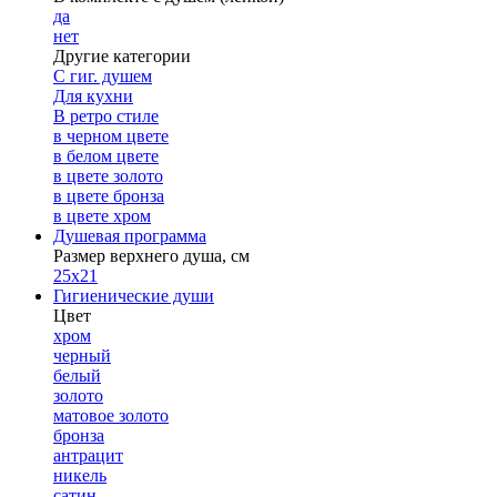
да
нет
Другие категории
С гиг. душем
Для кухни
В ретро стиле
в черном цвете
в белом цвете
в цвете золото
в цвете бронза
в цвете хром
Душевая программа
Размер верхнего душа, см
25х21
Гигиенические души
Цвет
хром
черный
белый
золото
матовое золото
бронза
антрацит
никель
сатин