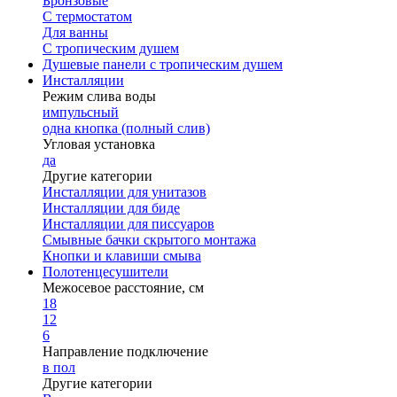
Бронзовые
С термостатом
Для ванны
С тропическим душем
Душевые панели с тропическим душем
Инсталляции
Режим слива воды
импульсный
одна кнопка (полный слив)
Угловая установка
да
Другие категории
Инсталляции для унитазов
Инсталляции для биде
Инсталляции для писсуаров
Смывные бачки скрытого монтажа
Кнопки и клавиши смыва
Полотенцесушители
Межосевое расстояние, см
18
12
6
Направление подключение
в пол
Другие категории