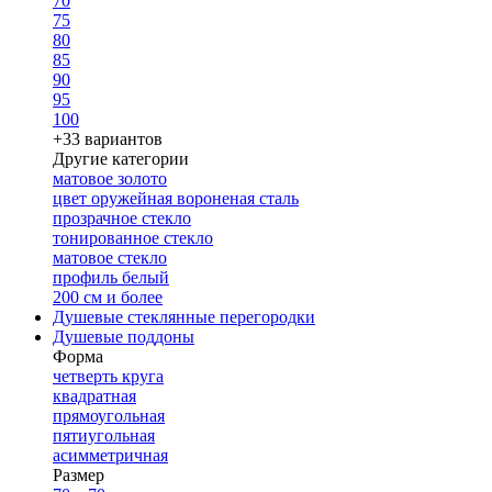
70
75
80
85
90
95
100
+33 вариантов
Другие категории
матовое золото
цвет оружейная вороненая сталь
прозрачное стекло
тонированное стекло
матовое стекло
профиль белый
200 см и более
Душевые стеклянные перегородки
Душевые поддоны
Форма
четверть круга
квадратная
прямоугольная
пятиугольная
асимметричная
Размер