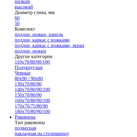
низкий
высокий
Диаметр слива, мм
60
50
Комплект
поддон, ножки, панель
поддон, каркас с ножками
поддон, каркас с ножками, экран
поддон, ножки
Другие категории
110х70/80/90/100
Полукруглые
Черные
80х90 / 90х80
130х70/80/90
140х70/80/90/100
150х70/80/90
160х70/80/90/100
170х70/75/80/90
180х70/80/90/100
Раковины
Тип раковины
подвесная
накладная на столешницу