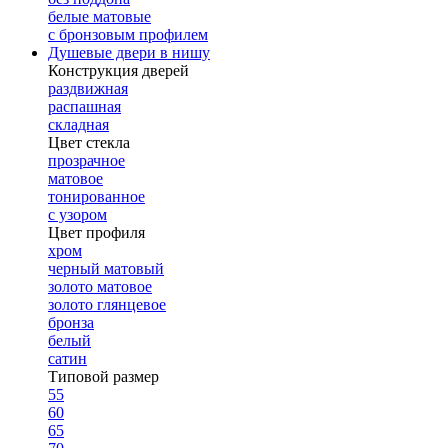
белые матовые
с бронзовым профилем
Душевые двери в нишу
Конструкция дверей
раздвижная
распашная
складная
Цвет стекла
прозрачное
матовое
тонированное
с узором
Цвет профиля
хром
черный матовый
золото матовое
золото глянцевое
бронза
белый
сатин
Типовой размер
55
60
65