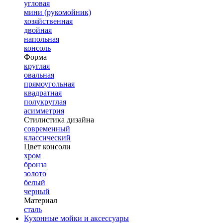
угловая
мини (рукомойник)
хозяйственная
двойная
напольная
консоль
Форма
круглая
овальная
прямоугольная
квадратная
полукруглая
асимметрия
Стилистика дизайна
современный
классический
Цвет консоли
хром
бронза
золото
белый
черный
Материал
сталь
Кухонные мойки и аксессуары