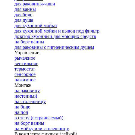
для раковины-чаши
для ванны
для биде
для душа
для кухонной мойки
для кухонной мойки и вывод под фильтр
дозатор кухонный для моющих средств
на борт ванны
для раковины с гигиеническим душем
Управление
рычажное
вентильное
термостат
сенсорное
нажимное
Монтаж
на раковину
настенный
на столешницу
на биде
на пол
в стену (встраиваемый)
на борт ванны
на мойку или столешницу
В комплекте с душем (лейкой)