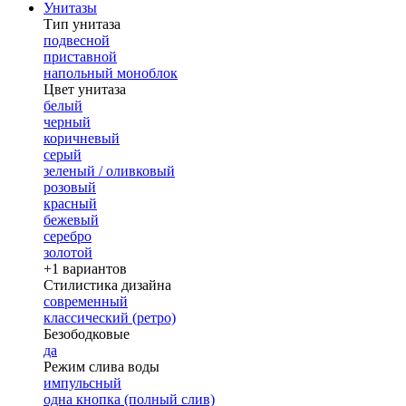
Унитазы
Тип унитаза
подвесной
приставной
напольный моноблок
Цвет унитаза
белый
черный
коричневый
серый
зеленый / оливковый
розовый
красный
бежевый
серебро
золотой
+1 вариантов
Стилистика дизайна
современный
классический (ретро)
Безободковые
да
Режим слива воды
импульсный
одна кнопка (полный слив)