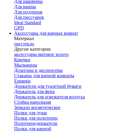
Для раковины
Для ванны
Для поддонов
Для писсуаров
Ideal Standard
GPD
Аксессуары для ванных комнат
Материал
оргстекло
Другие категории
аксессуары матовое золото
Крючки
Мыльницы
Дозаторы и диспенсеры
Стаканы для ванной комнаты
Ершики
Держатели для туалетной бумаги
Держатель для фена
Держатель для освежителя воздуха
Стойка напольная
Зеркало косметическое
Полки для душа
Полки для полотенец
Полотенцедержатели
Полки для ванной