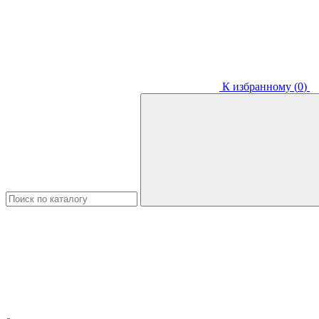
К избранному (
0
)