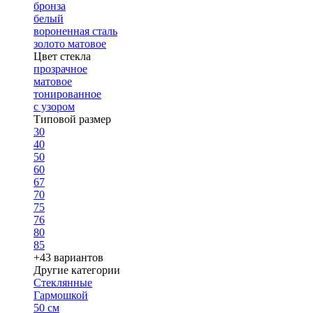
бронза
белый
вороненная сталь
золото матовое
Цвет стекла
прозрачное
матовое
тонированное
с узором
Типовой размер
30
40
50
60
67
70
75
76
80
85
+43 вариантов
Другие категории
Стеклянные
Гармошкой
50 см