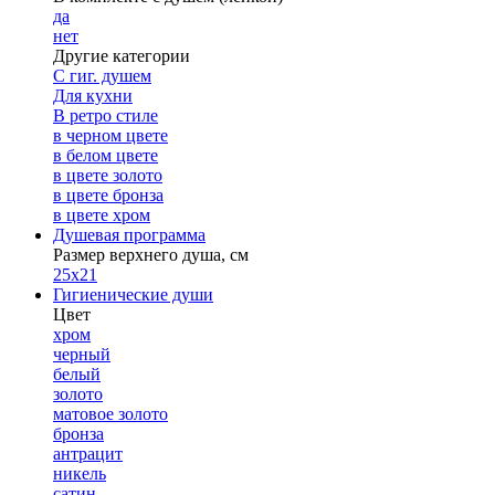
да
нет
Другие категории
С гиг. душем
Для кухни
В ретро стиле
в черном цвете
в белом цвете
в цвете золото
в цвете бронза
в цвете хром
Душевая программа
Размер верхнего душа, см
25х21
Гигиенические души
Цвет
хром
черный
белый
золото
матовое золото
бронза
антрацит
никель
сатин