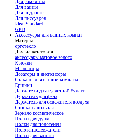
Для раковины
Для ванны
Для поддонов
Для писсуаров
Ideal Standard
GPD
Аксессуары для ванных комнат
Материал
оргстекло
Другие категории
аксессуары матовое золото
Крючки
Мыльницы
Дозаторы и диспенсеры
Стаканы для ванной комнаты
Ершики
Держатели для туалетной бумаги
Держатель для фена
Держатель для освежителя воздуха
Стойка напольная
Зеркало косметическое
Полки для душа
Полки для полотенец
Полотенцедержатели
Полки для ванной