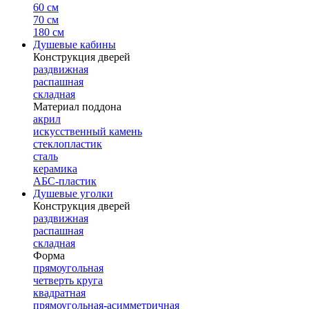
60 см
70 см
180 см
Душевые кабины
Конструкция дверей
раздвижная
распашная
складная
Материал поддона
акрил
искусственный камень
стеклопластик
сталь
керамика
АБС-пластик
Душевые уголки
Конструкция дверей
раздвижная
распашная
складная
Форма
прямоугольная
четверть круга
квадратная
прямоугольная-асимметричная