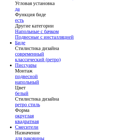
Угловая установка
да
Функция биде
есть
Другие категории
Напольные с бачком
Подвесные с инсталляцией
Биде
Стилистика дизайна
современный
классический (ретро)
Писсуары
Монтаж
подвесной
напольный
Цвет
белый
Стилистика дизайна
ретро стиль
Форма
округлая
квадратная
Смесители
Назначение
для раковины