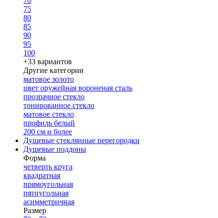
70
75
80
85
90
95
100
+33 вариантов
Другие категории
матовое золото
цвет оружейная вороненая сталь
прозрачное стекло
тонированное стекло
матовое стекло
профиль белый
200 см и более
Душевые стеклянные перегородки
Душевые поддоны
Форма
четверть круга
квадратная
прямоугольная
пятиугольная
асимметричная
Размер