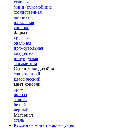
угловая
мини (рукомойник)
хозяйственная
двойная
напольная
консоль
Форма
круглая
овальная
прямоугольная
квадратная
полукруглая
асимметрия
Стилистика дизайна
современный
классический
Цвет консоли
хром
бронза
золото
белый
черный
Материал
сталь
Кухонные мойки и аксессуары