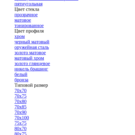
пятиугольная
Цвет стекла
прозрачное
матовое
тонированное
Цвет профиля
хром
черный матовый
оружейная сталь
золото матовое
матовый хром
золото глянцевое
никель брашинг
белый
бронза
Типовой размер
70х70
70х75
70х80
70х85
70х90
70х100
75х75
80х70
80х75