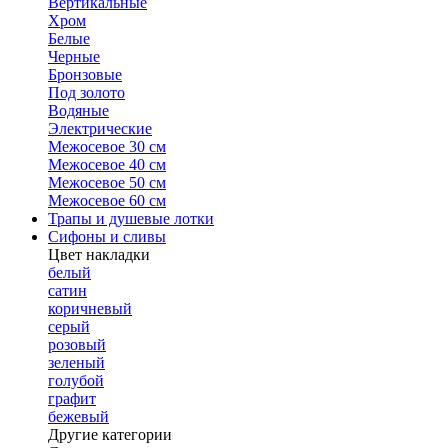
Вертикальные
Хром
Белые
Черные
Бронзовые
Под золото
Водяные
Электрические
Межосевое 30 см
Межосевое 40 см
Межосевое 50 см
Межосевое 60 см
Трапы и душевые лотки
Сифоны и сливы
Цвет накладки
белый
сатин
коричневый
серый
розовый
зеленый
голубой
графит
бежевый
Другие категории