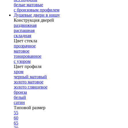
белые матовые
с бронзовым профилем
Душевые двери в нишу
Конструкция дверей
раздвижная
распашная
складная
Цвет стекла
прозрачное
матовое
тонированное
с узором
Цвет профиля
хром
черный матовый
золото матовое
золото глянцевое
бронза
белый
сатин
Типовой размер
55
60
65