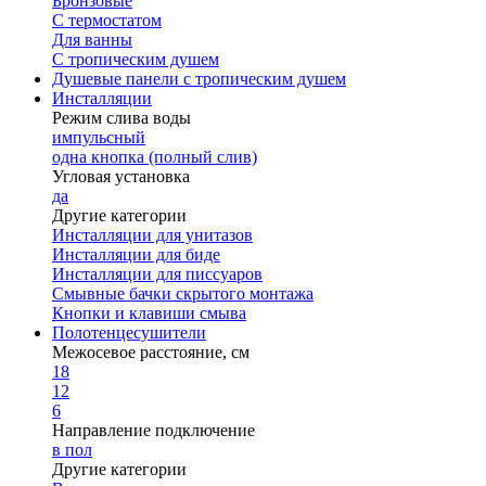
Бронзовые
С термостатом
Для ванны
С тропическим душем
Душевые панели с тропическим душем
Инсталляции
Режим слива воды
импульсный
одна кнопка (полный слив)
Угловая установка
да
Другие категории
Инсталляции для унитазов
Инсталляции для биде
Инсталляции для писсуаров
Смывные бачки скрытого монтажа
Кнопки и клавиши смыва
Полотенцесушители
Межосевое расстояние, см
18
12
6
Направление подключение
в пол
Другие категории