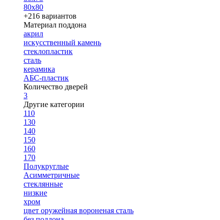
80х80
+216 вариантов
Материал поддона
акрил
искусственный камень
стеклопластик
сталь
керамика
АБС-пластик
Количество дверей
3
Другие категории
110
130
140
150
160
170
Полукруглые
Асимметричные
стеклянные
низкие
хром
цвет оружейная вороненая сталь
без поддона