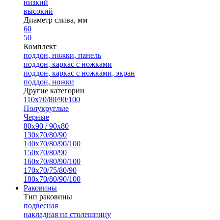
низкий
высокий
Диаметр слива, мм
60
50
Комплект
поддон, ножки, панель
поддон, каркас с ножками
поддон, каркас с ножками, экран
поддон, ножки
Другие категории
110х70/80/90/100
Полукруглые
Черные
80х90 / 90х80
130х70/80/90
140х70/80/90/100
150х70/80/90
160х70/80/90/100
170х70/75/80/90
180х70/80/90/100
Раковины
Тип раковины
подвесная
накладная на столешницу