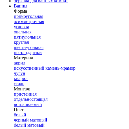
Зеркала для ванных комнат
Ванны
Форма
прямоугольная
асимметричная
угловая
овальная
пятиугольная
круглая
шестиугольная
нестандартная
Материал
акрил
искусственный камень-мрамор
чугун
кварил
сталь
Монтаж
пристенная
отдельностоящая
встраиваемый
Цвет
белый
черный матовый
белый матовый