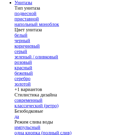
Унитазы
Тип унитаза
подвесной
приставной
напольный моноблок
Цвет унитаза
белый
черный
коричневый
серый
зеленый / оливковый
розовый
красный
бежевый
серебро
золотой
+1 вариантов
Стилистика дизайна
современный
классический (ретро)
Безободковые
да
Режим слива воды
импульсный
одна кнопка (полный слив)