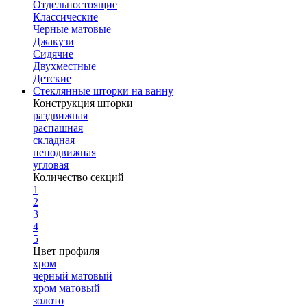
Отдельностоящие
Классические
Черные матовые
Джакузи
Сидячие
Двухместные
Детские
Стеклянные шторки на ванну
Конструкция шторки
раздвижная
распашная
складная
неподвижная
угловая
Количество секций
1
2
3
4
5
Цвет профиля
хром
черный матовый
хром матовый
золото