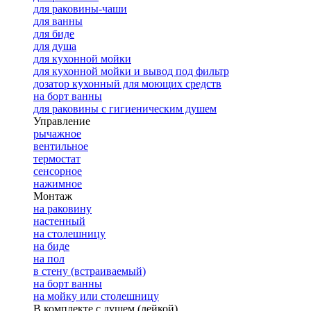
для раковины-чаши
для ванны
для биде
для душа
для кухонной мойки
для кухонной мойки и вывод под фильтр
дозатор кухонный для моющих средств
на борт ванны
для раковины с гигиеническим душем
Управление
рычажное
вентильное
термостат
сенсорное
нажимное
Монтаж
на раковину
настенный
на столешницу
на биде
на пол
в стену (встраиваемый)
на борт ванны
на мойку или столешницу
В комплекте с душем (лейкой)