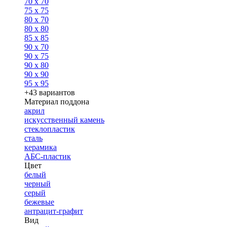
70 x 70
75 x 75
80 x 70
80 x 80
85 x 85
90 x 70
90 x 75
90 x 80
90 x 90
95 x 95
+43 вариантов
Материал поддона
акрил
искусственный камень
стеклопластик
сталь
керамика
АБС-пластик
Цвет
белый
черный
серый
бежевые
антрацит-графит
Вид