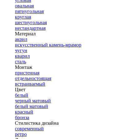
угловая
овальная
пятиугольная
круглая
шестиугольная
нестандартная
Материал
акрил
искусственный камень-мрамор
чугун
кварил
сталь
Монтаж
пристенная
отдельностоящая
встраиваемый
Цвет
белый
черный матовый
белый матовый
красный
бронза
Стилистика дизайна
современный
ретро