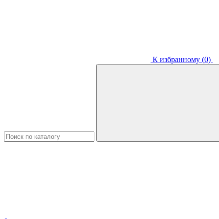
К избранному (
0
)