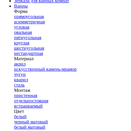
Зеркала для ванных комнат
Ванны
Форма
прямоугольная
асимметричная
угловая
овальная
пятиугольная
круглая
шестиугольная
нестандартная
Материал
акрил
искусственный камень-мрамор
чугун
кварил
сталь
Монтаж
пристенная
отдельностоящая
встраиваемый
Цвет
белый
черный матовый
белый матовый