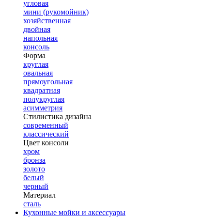
угловая
мини (рукомойник)
хозяйственная
двойная
напольная
консоль
Форма
круглая
овальная
прямоугольная
квадратная
полукруглая
асимметрия
Стилистика дизайна
современный
классический
Цвет консоли
хром
бронза
золото
белый
черный
Материал
сталь
Кухонные мойки и аксессуары