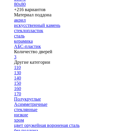
80х80
+216 вариантов
Материал поддона
акрил
искусственный камень
стеклопластик
сталь
керамика
АБС-пластик
Количество дверей
3
Другие категории
110
130
140
150
160
170
Полукруглые
Асимметричные
стеклянные
низкие
хром
цвет оружейная вороненая сталь
без поддона