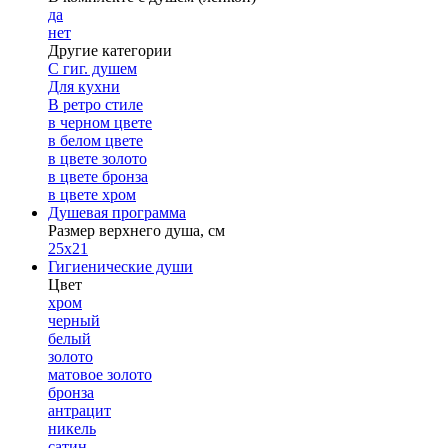
да
нет
Другие категории
С гиг. душем
Для кухни
В ретро стиле
в черном цвете
в белом цвете
в цвете золото
в цвете бронза
в цвете хром
Душевая программа
Размер верхнего душа, см
25х21
Гигиенические души
Цвет
хром
черный
белый
золото
матовое золото
бронза
антрацит
никель
сатин