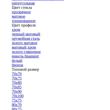
пятиугольная
Цвет стекла
прозрачное
матовое
тонированное
Цвет профиля
хром
черный матовый
оружейная сталь
золото матовое
матовый хром
золото глянцевое
никель брашинг
белый
бронза
Типовой размер
70х70
70х75
70х80
70х85
70х90
70х100
75х75
80х70
80х75