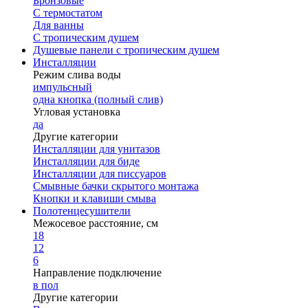
Бронзовые
С термостатом
Для ванны
С тропическим душем
Душевые панели с тропическим душем
Инсталляции
Режим слива воды
импульсный
одна кнопка (полный слив)
Угловая установка
да
Другие категории
Инсталляции для унитазов
Инсталляции для биде
Инсталляции для писсуаров
Смывные бачки скрытого монтажа
Кнопки и клавиши смыва
Полотенцесушители
Межосевое расстояние, см
18
12
6
Направление подключение
в пол
Другие категории