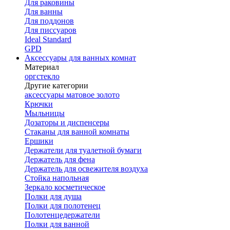
Для раковины
Для ванны
Для поддонов
Для писсуаров
Ideal Standard
GPD
Аксессуары для ванных комнат
Материал
оргстекло
Другие категории
аксессуары матовое золото
Крючки
Мыльницы
Дозаторы и диспенсеры
Стаканы для ванной комнаты
Ершики
Держатели для туалетной бумаги
Держатель для фена
Держатель для освежителя воздуха
Стойка напольная
Зеркало косметическое
Полки для душа
Полки для полотенец
Полотенцедержатели
Полки для ванной