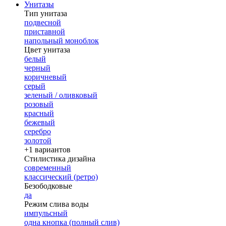
Унитазы
Тип унитаза
подвесной
приставной
напольный моноблок
Цвет унитаза
белый
черный
коричневый
серый
зеленый / оливковый
розовый
красный
бежевый
серебро
золотой
+1 вариантов
Стилистика дизайна
современный
классический (ретро)
Безободковые
да
Режим слива воды
импульсный
одна кнопка (полный слив)