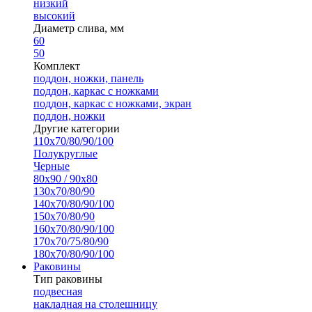
низкий
высокий
Диаметр слива, мм
60
50
Комплект
поддон, ножки, панель
поддон, каркас с ножками
поддон, каркас с ножками, экран
поддон, ножки
Другие категории
110х70/80/90/100
Полукруглые
Черные
80х90 / 90х80
130х70/80/90
140х70/80/90/100
150х70/80/90
160х70/80/90/100
170х70/75/80/90
180х70/80/90/100
Раковины
Тип раковины
подвесная
накладная на столешницу