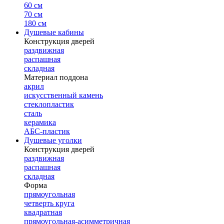
60 см
70 см
180 см
Душевые кабины
Конструкция дверей
раздвижная
распашная
складная
Материал поддона
акрил
искусственный камень
стеклопластик
сталь
керамика
АБС-пластик
Душевые уголки
Конструкция дверей
раздвижная
распашная
складная
Форма
прямоугольная
четверть круга
квадратная
прямоугольная-асимметричная