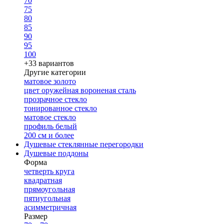
70
75
80
85
90
95
100
+33 вариантов
Другие категории
матовое золото
цвет оружейная вороненая сталь
прозрачное стекло
тонированное стекло
матовое стекло
профиль белый
200 см и более
Душевые стеклянные перегородки
Душевые поддоны
Форма
четверть круга
квадратная
прямоугольная
пятиугольная
асимметричная
Размер