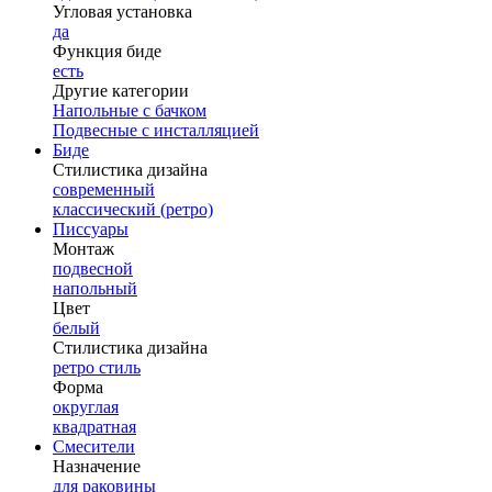
Угловая установка
да
Функция биде
есть
Другие категории
Напольные с бачком
Подвесные с инсталляцией
Биде
Стилистика дизайна
современный
классический (ретро)
Писсуары
Монтаж
подвесной
напольный
Цвет
белый
Стилистика дизайна
ретро стиль
Форма
округлая
квадратная
Смесители
Назначение
для раковины