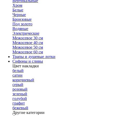
Вертикальные
Хром
Белые
Черные
Бронзовые
Под золото
Водяные
Электрические
Межосевое 30 см
Межосевое 40 см
Межосевое 50 см
Межосевое 60 см
Трапы и душевые лотки
Сифоны и сливы
Цвет накладки
белый
сатин
коричневый
серый
розовый
зеленый
голубой
графит
бежевый
Другие категории