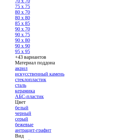
70 x 70
75 x 75
80 x 70
80 x 80
85 x 85
90 x 70
90 x 75
90 x 80
90 x 90
95 x 95
+43 вариантов
Материал поддона
акрил
искусственный камень
стеклопластик
сталь
керамика
АБС-пластик
Цвет
белый
черный
серый
бежевые
антрацит-графит
Вид