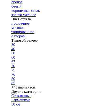
бронза
белый
вороненная сталь
золото матовое
Цвет стекла
прозрачное
матовое
тонированное
с узором
Типовой размер
30
40
50
60
67
70
75
76
80
85
+43 вариантов
Другие категории
Стеклянные
Гармошкой
50 см