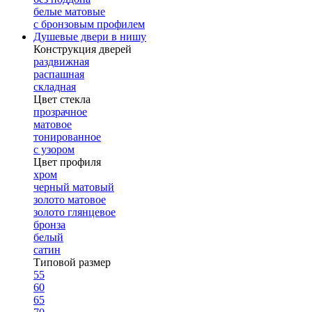
белые матовые
с бронзовым профилем
Душевые двери в нишу
Конструкция дверей
раздвижная
распашная
складная
Цвет стекла
прозрачное
матовое
тонированное
с узором
Цвет профиля
хром
черный матовый
золото матовое
золото глянцевое
бронза
белый
сатин
Типовой размер
55
60
65