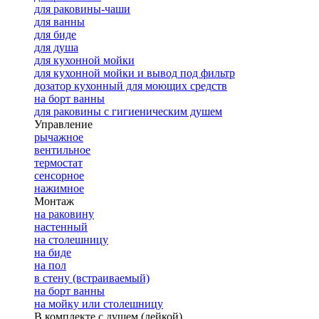
для раковины-чаши
для ванны
для биде
для душа
для кухонной мойки
для кухонной мойки и вывод под фильтр
дозатор кухонный для моющих средств
на борт ванны
для раковины с гигиеническим душем
Управление
рычажное
вентильное
термостат
сенсорное
нажимное
Монтаж
на раковину
настенный
на столешницу
на биде
на пол
в стену (встраиваемый)
на борт ванны
на мойку или столешницу
В комплекте с душем (лейкой)