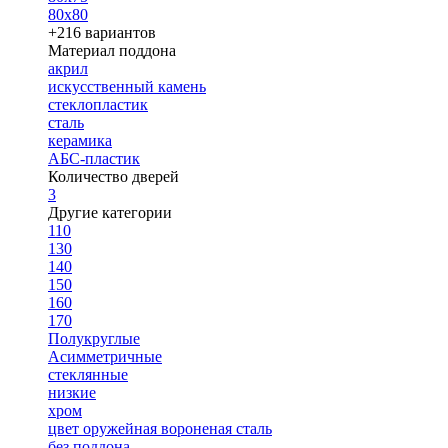
80х80
+216 вариантов
Материал поддона
акрил
искусственный камень
стеклопластик
сталь
керамика
АБС-пластик
Количество дверей
3
Другие категории
110
130
140
150
160
170
Полукруглые
Асимметричные
стеклянные
низкие
хром
цвет оружейная вороненая сталь
без поддона