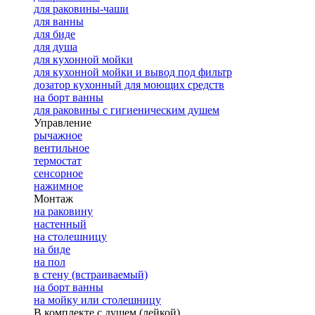
для раковины-чаши
для ванны
для биде
для душа
для кухонной мойки
для кухонной мойки и вывод под фильтр
дозатор кухонный для моющих средств
на борт ванны
для раковины с гигиеническим душем
Управление
рычажное
вентильное
термостат
сенсорное
нажимное
Монтаж
на раковину
настенный
на столешницу
на биде
на пол
в стену (встраиваемый)
на борт ванны
на мойку или столешницу
В комплекте с душем (лейкой)