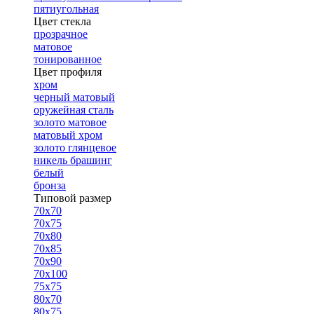
пятиугольная
Цвет стекла
прозрачное
матовое
тонированное
Цвет профиля
хром
черный матовый
оружейная сталь
золото матовое
матовый хром
золото глянцевое
никель брашинг
белый
бронза
Типовой размер
70х70
70х75
70х80
70х85
70х90
70х100
75х75
80х70
80х75