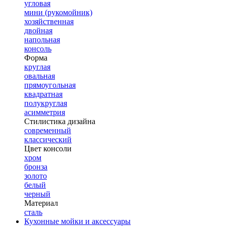
угловая
мини (рукомойник)
хозяйственная
двойная
напольная
консоль
Форма
круглая
овальная
прямоугольная
квадратная
полукруглая
асимметрия
Стилистика дизайна
современный
классический
Цвет консоли
хром
бронза
золото
белый
черный
Материал
сталь
Кухонные мойки и аксессуары