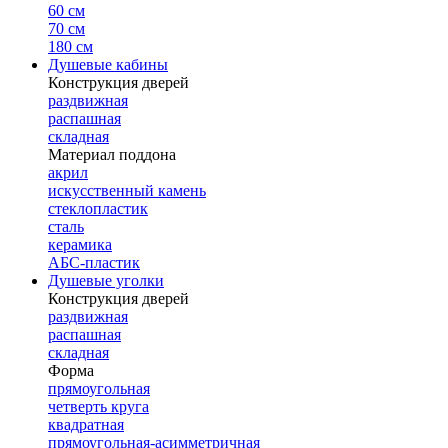
60 см
70 см
180 см
Душевые кабины
Конструкция дверей
раздвижная
распашная
складная
Материал поддона
акрил
искусственный камень
стеклопластик
сталь
керамика
АБС-пластик
Душевые уголки
Конструкция дверей
раздвижная
распашная
складная
Форма
прямоугольная
четверть круга
квадратная
прямоугольная-асимметричная