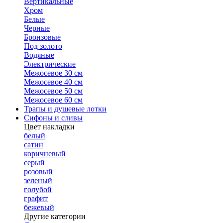
Вертикальные
Хром
Белые
Черные
Бронзовые
Под золото
Водяные
Электрические
Межосевое 30 см
Межосевое 40 см
Межосевое 50 см
Межосевое 60 см
Трапы и душевые лотки
Сифоны и сливы
Цвет накладки
белый
сатин
коричневый
серый
розовый
зеленый
голубой
графит
бежевый
Другие категории