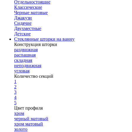
Отдельностоящие
Классические
Черные матовые
Джакузи
Сидячие
Двухместные
Детские
Стеклянные шторки на ванну
Конструкция шторки
раздвижная
распашная
складная
неподвижная
угловая
Количество секций
1
2
3
4
5
Цвет профиля
хром
черный матовый
хром матовый
золото