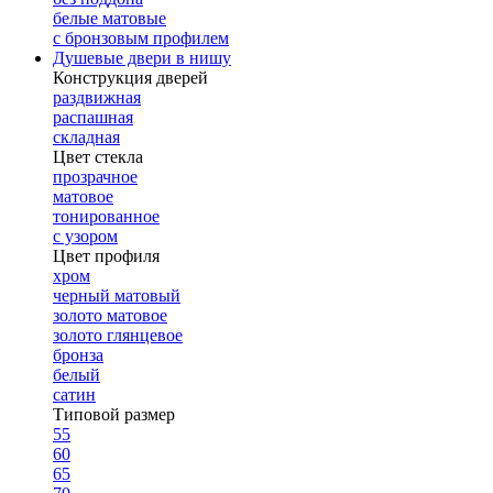
белые матовые
с бронзовым профилем
Душевые двери в нишу
Конструкция дверей
раздвижная
распашная
складная
Цвет стекла
прозрачное
матовое
тонированное
с узором
Цвет профиля
хром
черный матовый
золото матовое
золото глянцевое
бронза
белый
сатин
Типовой размер
55
60
65