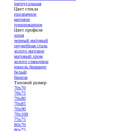
пятиугольная
Цвет стекла
прозрачное
матовое
тонированное
Цвет профиля
хром
черный матовый
оружейная сталь
золото матовое
матовый хром
золото глянцевое
никель брашинг
белый
бронза
Типовой размер
70х70
70х75
70х80
70х85
70х90
70х100
75х75
80х70
80х75