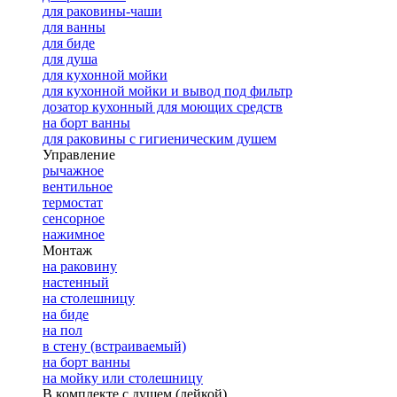
для раковины-чаши
для ванны
для биде
для душа
для кухонной мойки
для кухонной мойки и вывод под фильтр
дозатор кухонный для моющих средств
на борт ванны
для раковины с гигиеническим душем
Управление
рычажное
вентильное
термостат
сенсорное
нажимное
Монтаж
на раковину
настенный
на столешницу
на биде
на пол
в стену (встраиваемый)
на борт ванны
на мойку или столешницу
В комплекте с душем (лейкой)