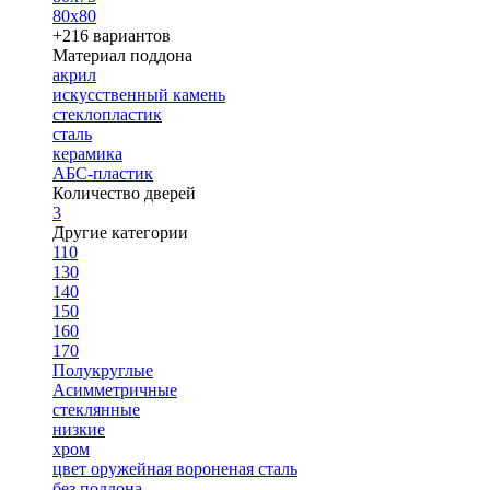
80х80
+216 вариантов
Материал поддона
акрил
искусственный камень
стеклопластик
сталь
керамика
АБС-пластик
Количество дверей
3
Другие категории
110
130
140
150
160
170
Полукруглые
Асимметричные
стеклянные
низкие
хром
цвет оружейная вороненая сталь
без поддона