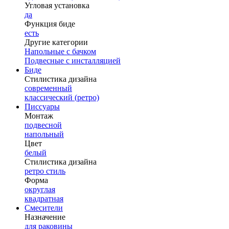
Угловая установка
да
Функция биде
есть
Другие категории
Напольные с бачком
Подвесные с инсталляцией
Биде
Стилистика дизайна
современный
классический (ретро)
Писсуары
Монтаж
подвесной
напольный
Цвет
белый
Стилистика дизайна
ретро стиль
Форма
округлая
квадратная
Смесители
Назначение
для раковины