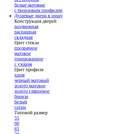
белые матовые
с бронзовым профилем
Душевые двери в нишу
Конструкция дверей
раздвижная
распашная
складная
Цвет стекла
прозрачное
матовое
тонированное
с узором
Цвет профиля
хром
черный матовый
золото матовое
золото глянцевое
бронза
белый
сатин
Типовой размер
55
60
65