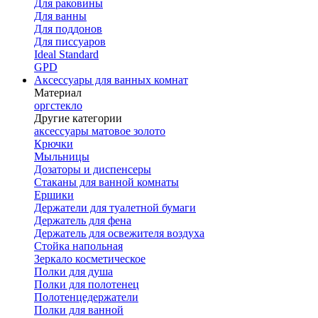
Для раковины
Для ванны
Для поддонов
Для писсуаров
Ideal Standard
GPD
Аксессуары для ванных комнат
Материал
оргстекло
Другие категории
аксессуары матовое золото
Крючки
Мыльницы
Дозаторы и диспенсеры
Стаканы для ванной комнаты
Ершики
Держатели для туалетной бумаги
Держатель для фена
Держатель для освежителя воздуха
Стойка напольная
Зеркало косметическое
Полки для душа
Полки для полотенец
Полотенцедержатели
Полки для ванной