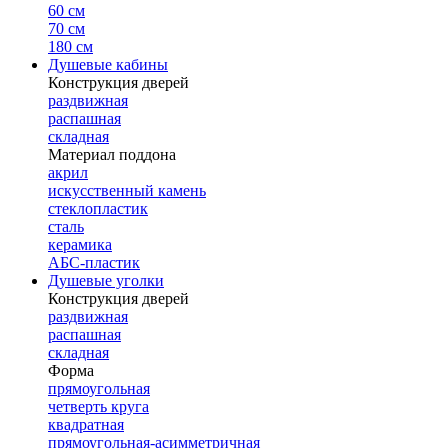
60 см
70 см
180 см
Душевые кабины
Конструкция дверей
раздвижная
распашная
складная
Материал поддона
акрил
искусственный камень
стеклопластик
сталь
керамика
АБС-пластик
Душевые уголки
Конструкция дверей
раздвижная
распашная
складная
Форма
прямоугольная
четверть круга
квадратная
прямоугольная-асимметричная