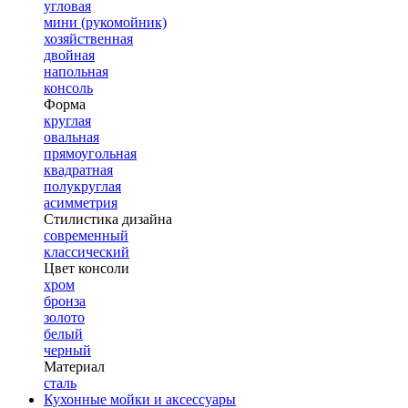
угловая
мини (рукомойник)
хозяйственная
двойная
напольная
консоль
Форма
круглая
овальная
прямоугольная
квадратная
полукруглая
асимметрия
Стилистика дизайна
современный
классический
Цвет консоли
хром
бронза
золото
белый
черный
Материал
сталь
Кухонные мойки и аксессуары