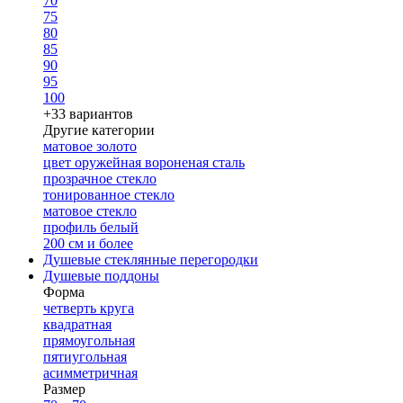
70
75
80
85
90
95
100
+33 вариантов
Другие категории
матовое золото
цвет оружейная вороненая сталь
прозрачное стекло
тонированное стекло
матовое стекло
профиль белый
200 см и более
Душевые стеклянные перегородки
Душевые поддоны
Форма
четверть круга
квадратная
прямоугольная
пятиугольная
асимметричная
Размер