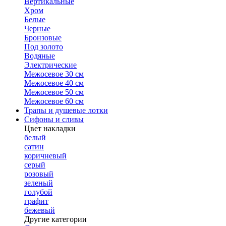
Вертикальные
Хром
Белые
Черные
Бронзовые
Под золото
Водяные
Электрические
Межосевое 30 см
Межосевое 40 см
Межосевое 50 см
Межосевое 60 см
Трапы и душевые лотки
Сифоны и сливы
Цвет накладки
белый
сатин
коричневый
серый
розовый
зеленый
голубой
графит
бежевый
Другие категории