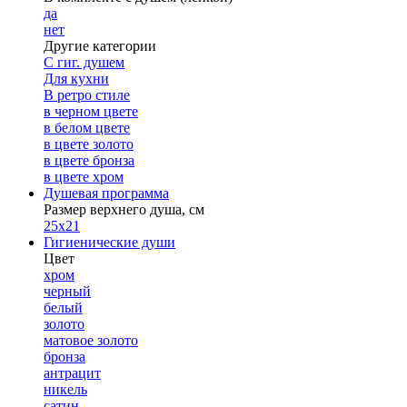
да
нет
Другие категории
С гиг. душем
Для кухни
В ретро стиле
в черном цвете
в белом цвете
в цвете золото
в цвете бронза
в цвете хром
Душевая программа
Размер верхнего душа, см
25х21
Гигиенические души
Цвет
хром
черный
белый
золото
матовое золото
бронза
антрацит
никель
сатин