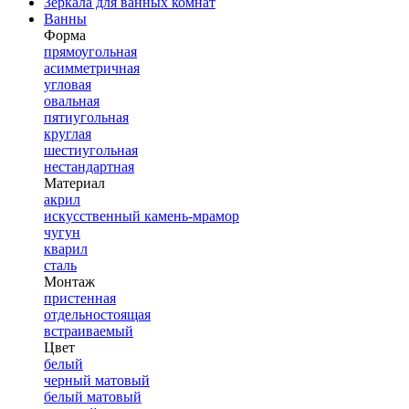
Зеркала для ванных комнат
Ванны
Форма
прямоугольная
асимметричная
угловая
овальная
пятиугольная
круглая
шестиугольная
нестандартная
Материал
акрил
искусственный камень-мрамор
чугун
кварил
сталь
Монтаж
пристенная
отдельностоящая
встраиваемый
Цвет
белый
черный матовый
белый матовый