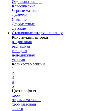
Отдельностоящие
Классические
Черные матовые
Джакузи
Сидячие
Двухместные
Детские
Стеклянные шторки на ванну
Конструкция шторки
раздвижная
распашная
складная
неподвижная
угловая
Количество секций
1
2
3
4
5
Цвет профиля
хром
черный матовый
хром матовый
золото