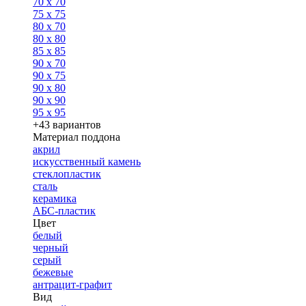
70 x 70
75 x 75
80 x 70
80 x 80
85 x 85
90 x 70
90 x 75
90 x 80
90 x 90
95 x 95
+43 вариантов
Материал поддона
акрил
искусственный камень
стеклопластик
сталь
керамика
АБС-пластик
Цвет
белый
черный
серый
бежевые
антрацит-графит
Вид