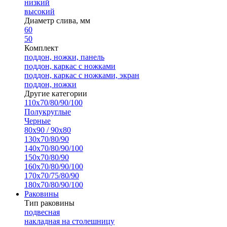
низкий
высокий
Диаметр слива, мм
60
50
Комплект
поддон, ножки, панель
поддон, каркас с ножками
поддон, каркас с ножками, экран
поддон, ножки
Другие категории
110х70/80/90/100
Полукруглые
Черные
80х90 / 90х80
130х70/80/90
140х70/80/90/100
150х70/80/90
160х70/80/90/100
170х70/75/80/90
180х70/80/90/100
Раковины
Тип раковины
подвесная
накладная на столешницу