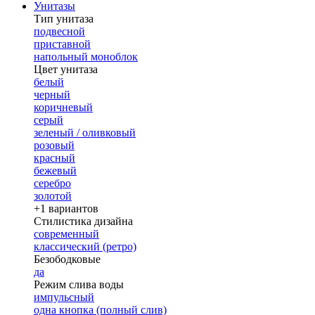
Унитазы
Тип унитаза
подвесной
приставной
напольный моноблок
Цвет унитаза
белый
черный
коричневый
серый
зеленый / оливковый
розовый
красный
бежевый
серебро
золотой
+1 вариантов
Стилистика дизайна
современный
классический (ретро)
Безободковые
да
Режим слива воды
импульсный
одна кнопка (полный слив)