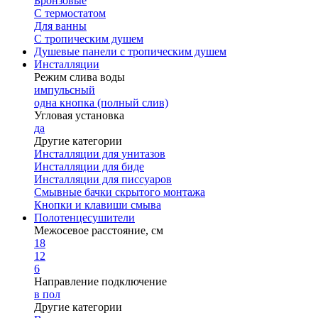
Бронзовые
С термостатом
Для ванны
С тропическим душем
Душевые панели с тропическим душем
Инсталляции
Режим слива воды
импульсный
одна кнопка (полный слив)
Угловая установка
да
Другие категории
Инсталляции для унитазов
Инсталляции для биде
Инсталляции для писсуаров
Смывные бачки скрытого монтажа
Кнопки и клавиши смыва
Полотенцесушители
Межосевое расстояние, см
18
12
6
Направление подключение
в пол
Другие категории