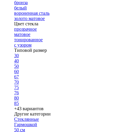
бронза
белый
вороненная сталь
золото матовое
Цвет стекла
прозрачное
матовое
тонированное
с узором
Типовой размер
30
40
50
60
67
70
75
76
80
85
+43 вариантов
Другие категории
Стеклянные
Гармошкой
50 см