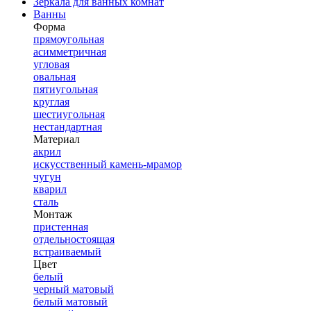
Зеркала для ванных комнат
Ванны
Форма
прямоугольная
асимметричная
угловая
овальная
пятиугольная
круглая
шестиугольная
нестандартная
Материал
акрил
искусственный камень-мрамор
чугун
кварил
сталь
Монтаж
пристенная
отдельностоящая
встраиваемый
Цвет
белый
черный матовый
белый матовый