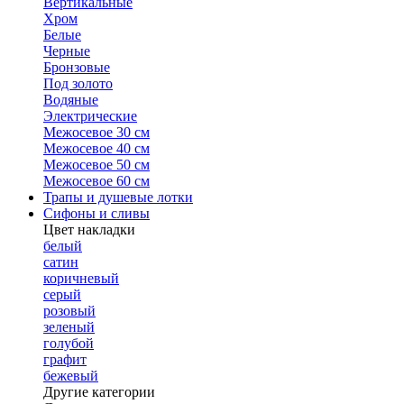
Вертикальные
Хром
Белые
Черные
Бронзовые
Под золото
Водяные
Электрические
Межосевое 30 см
Межосевое 40 см
Межосевое 50 см
Межосевое 60 см
Трапы и душевые лотки
Сифоны и сливы
Цвет накладки
белый
сатин
коричневый
серый
розовый
зеленый
голубой
графит
бежевый
Другие категории