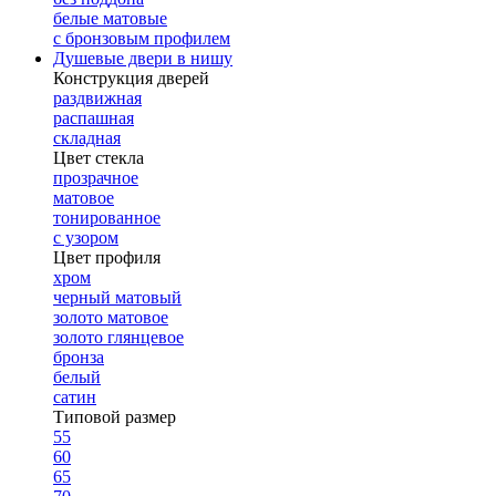
белые матовые
с бронзовым профилем
Душевые двери в нишу
Конструкция дверей
раздвижная
распашная
складная
Цвет стекла
прозрачное
матовое
тонированное
с узором
Цвет профиля
хром
черный матовый
золото матовое
золото глянцевое
бронза
белый
сатин
Типовой размер
55
60
65