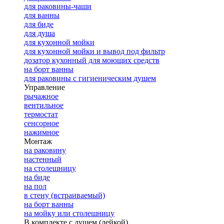
для раковины-чаши
для ванны
для биде
для душа
для кухонной мойки
для кухонной мойки и вывод под фильтр
дозатор кухонный для моющих средств
на борт ванны
для раковины с гигиеническим душем
Управление
рычажное
вентильное
термостат
сенсорное
нажимное
Монтаж
на раковину
настенный
на столешницу
на биде
на пол
в стену (встраиваемый)
на борт ванны
на мойку или столешницу
В комплекте с душем (лейкой)