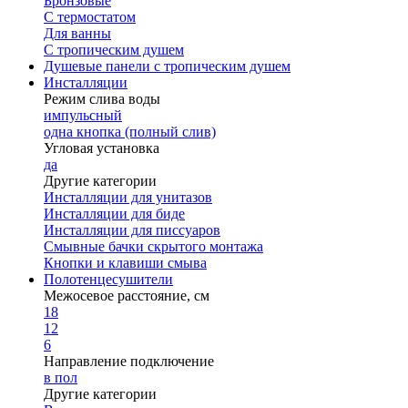
Бронзовые
С термостатом
Для ванны
С тропическим душем
Душевые панели с тропическим душем
Инсталляции
Режим слива воды
импульсный
одна кнопка (полный слив)
Угловая установка
да
Другие категории
Инсталляции для унитазов
Инсталляции для биде
Инсталляции для писсуаров
Смывные бачки скрытого монтажа
Кнопки и клавиши смыва
Полотенцесушители
Межосевое расстояние, см
18
12
6
Направление подключение
в пол
Другие категории