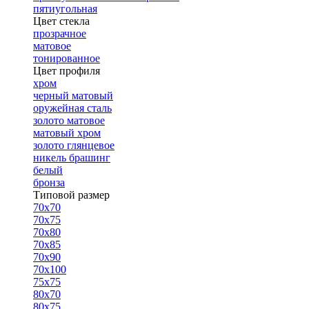
пятиугольная
Цвет стекла
прозрачное
матовое
тонированное
Цвет профиля
хром
черный матовый
оружейная сталь
золото матовое
матовый хром
золото глянцевое
никель брашинг
белый
бронза
Типовой размер
70х70
70х75
70х80
70х85
70х90
70х100
75х75
80х70
80х75