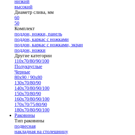
низкий
высокий
Диаметр слива, мм
60
50
Комплект
поддон, ножки, панель
поддон, каркас с ножками
поддон, каркас с ножками, экран
поддон, ножки
Другие категории
110х70/80/90/100
Полукруглые
Черные
80х90 / 90х80
130х70/80/90
140х70/80/90/100
150х70/80/90
160х70/80/90/100
170х70/75/80/90
180х70/80/90/100
Раковины
Тип раковины
подвесная
накладная на столешницу