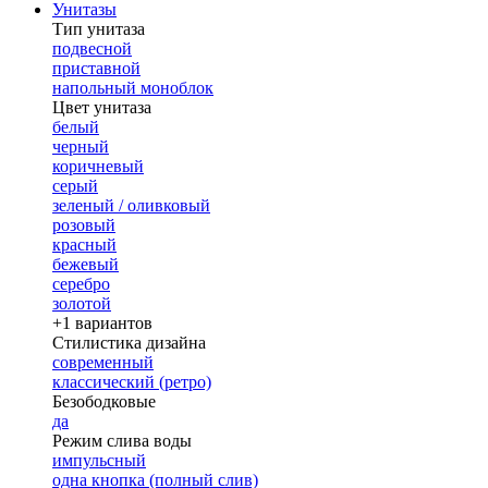
Унитазы
Тип унитаза
подвесной
приставной
напольный моноблок
Цвет унитаза
белый
черный
коричневый
серый
зеленый / оливковый
розовый
красный
бежевый
серебро
золотой
+1 вариантов
Стилистика дизайна
современный
классический (ретро)
Безободковые
да
Режим слива воды
импульсный
одна кнопка (полный слив)