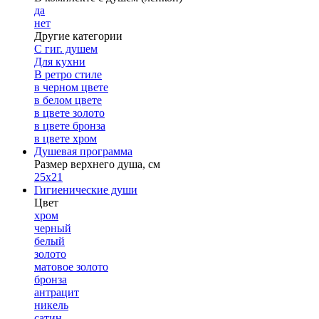
да
нет
Другие категории
С гиг. душем
Для кухни
В ретро стиле
в черном цвете
в белом цвете
в цвете золото
в цвете бронза
в цвете хром
Душевая программа
Размер верхнего душа, см
25х21
Гигиенические души
Цвет
хром
черный
белый
золото
матовое золото
бронза
антрацит
никель
сатин