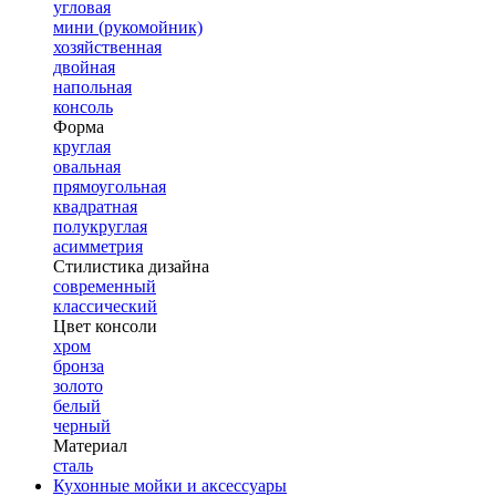
угловая
мини (рукомойник)
хозяйственная
двойная
напольная
консоль
Форма
круглая
овальная
прямоугольная
квадратная
полукруглая
асимметрия
Стилистика дизайна
современный
классический
Цвет консоли
хром
бронза
золото
белый
черный
Материал
сталь
Кухонные мойки и аксессуары