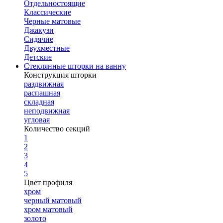
Отдельностоящие
Классические
Черные матовые
Джакузи
Сидячие
Двухместные
Детские
Стеклянные шторки на ванну
Конструкция шторки
раздвижная
распашная
складная
неподвижная
угловая
Количество секций
1
2
3
4
5
Цвет профиля
хром
черный матовый
хром матовый
золото