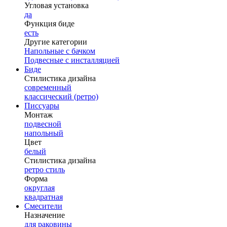
Угловая установка
да
Функция биде
есть
Другие категории
Напольные с бачком
Подвесные с инсталляцией
Биде
Стилистика дизайна
современный
классический (ретро)
Писсуары
Монтаж
подвесной
напольный
Цвет
белый
Стилистика дизайна
ретро стиль
Форма
округлая
квадратная
Смесители
Назначение
для раковины