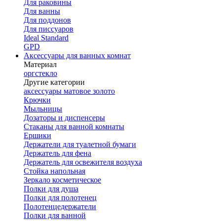
Для раковины
Для ванны
Для поддонов
Для писсуаров
Ideal Standard
GPD
Аксессуары для ванных комнат
Материал
оргстекло
Другие категории
аксессуары матовое золото
Крючки
Мыльницы
Дозаторы и диспенсеры
Стаканы для ванной комнаты
Ершики
Держатели для туалетной бумаги
Держатель для фена
Держатель для освежителя воздуха
Стойка напольная
Зеркало косметическое
Полки для душа
Полки для полотенец
Полотенцедержатели
Полки для ванной