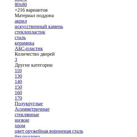
80х80
+216 вариантов
Материал поддона
акрил
искусственный камень
стеклопластик
сталь
керамика
АБС-пластик
Количество дверей
3
Другие категории
110
130
140
150
160
170
Полукруглые
Асимметричные
стеклянные
низкие
хром
цвет оружейная вороненая сталь
без поддона