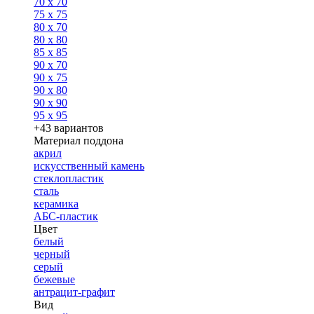
70 x 70
75 x 75
80 x 70
80 x 80
85 x 85
90 x 70
90 x 75
90 x 80
90 x 90
95 x 95
+43 вариантов
Материал поддона
акрил
искусственный камень
стеклопластик
сталь
керамика
АБС-пластик
Цвет
белый
черный
серый
бежевые
антрацит-графит
Вид