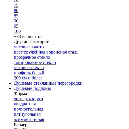
70
75
80
85
90
95
100
+33 вариантов
Другие категории
матовое золото
цвет оружейная вороненая сталь
прозрачное стекло
тонированное стекло
матовое стекло
профиль белый
200 см и более
Душевые стеклянные перегородки
Душевые поддоны
Форма
четверть круга
квадратная
прямоугольная
пятиугольная
асимметричная
Размер