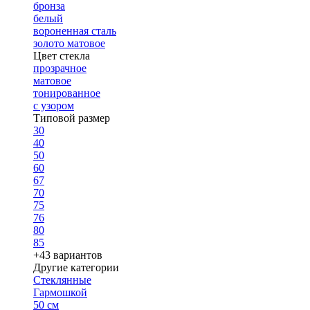
бронза
белый
вороненная сталь
золото матовое
Цвет стекла
прозрачное
матовое
тонированное
с узором
Типовой размер
30
40
50
60
67
70
75
76
80
85
+43 вариантов
Другие категории
Стеклянные
Гармошкой
50 см