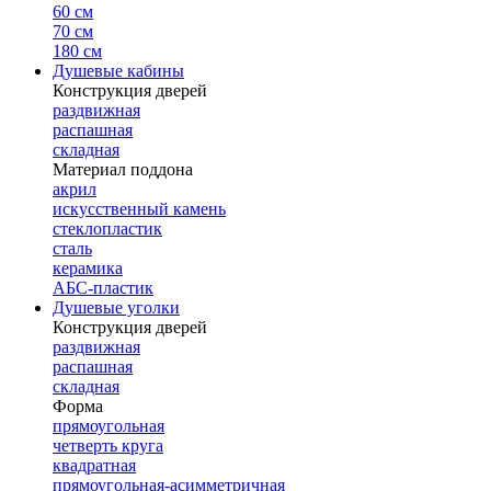
60 см
70 см
180 см
Душевые кабины
Конструкция дверей
раздвижная
распашная
складная
Материал поддона
акрил
искусственный камень
стеклопластик
сталь
керамика
АБС-пластик
Душевые уголки
Конструкция дверей
раздвижная
распашная
складная
Форма
прямоугольная
четверть круга
квадратная
прямоугольная-асимметричная