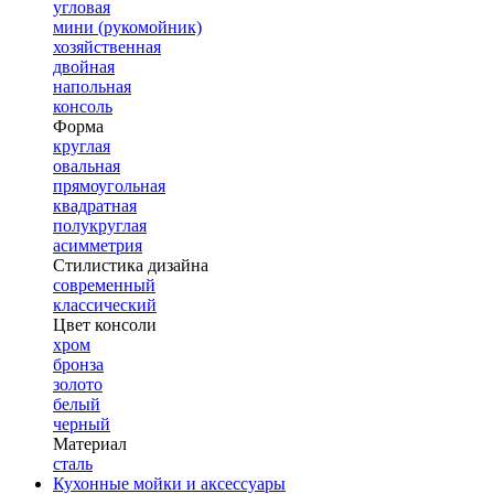
угловая
мини (рукомойник)
хозяйственная
двойная
напольная
консоль
Форма
круглая
овальная
прямоугольная
квадратная
полукруглая
асимметрия
Стилистика дизайна
современный
классический
Цвет консоли
хром
бронза
золото
белый
черный
Материал
сталь
Кухонные мойки и аксессуары