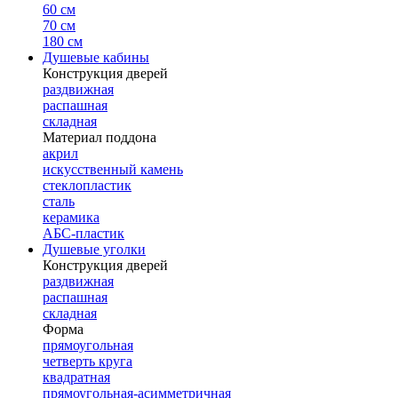
60 см
70 см
180 см
Душевые кабины
Конструкция дверей
раздвижная
распашная
складная
Материал поддона
акрил
искусственный камень
стеклопластик
сталь
керамика
АБС-пластик
Душевые уголки
Конструкция дверей
раздвижная
распашная
складная
Форма
прямоугольная
четверть круга
квадратная
прямоугольная-асимметричная