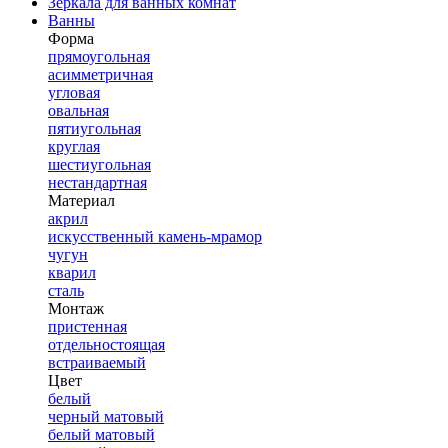
Зеркала для ванных комнат
Ванны
Форма
прямоугольная
асимметричная
угловая
овальная
пятиугольная
круглая
шестиугольная
нестандартная
Материал
акрил
искусственный камень-мрамор
чугун
кварил
сталь
Монтаж
пристенная
отдельностоящая
встраиваемый
Цвет
белый
черный матовый
белый матовый