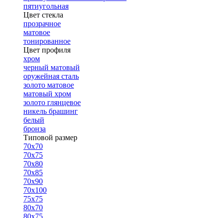
пятиугольная
Цвет стекла
прозрачное
матовое
тонированное
Цвет профиля
хром
черный матовый
оружейная сталь
золото матовое
матовый хром
золото глянцевое
никель брашинг
белый
бронза
Типовой размер
70х70
70х75
70х80
70х85
70х90
70х100
75х75
80х70
80х75