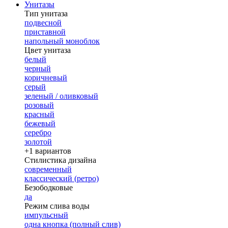
Унитазы
Тип унитаза
подвесной
приставной
напольный моноблок
Цвет унитаза
белый
черный
коричневый
серый
зеленый / оливковый
розовый
красный
бежевый
серебро
золотой
+1 вариантов
Стилистика дизайна
современный
классический (ретро)
Безободковые
да
Режим слива воды
импульсный
одна кнопка (полный слив)