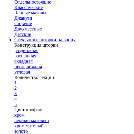
Отдельностоящие
Классические
Черные матовые
Джакузи
Сидячие
Двухместные
Детские
Стеклянные шторки на ванну
Конструкция шторки
раздвижная
распашная
складная
неподвижная
угловая
Количество секций
1
2
3
4
5
Цвет профиля
хром
черный матовый
хром матовый
золото