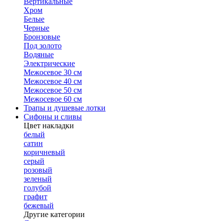
Вертикальные
Хром
Белые
Черные
Бронзовые
Под золото
Водяные
Электрические
Межосевое 30 см
Межосевое 40 см
Межосевое 50 см
Межосевое 60 см
Трапы и душевые лотки
Сифоны и сливы
Цвет накладки
белый
сатин
коричневый
серый
розовый
зеленый
голубой
графит
бежевый
Другие категории