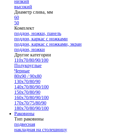
низкий
высокий
Диаметр слива, мм
60
50
Комплект
поддон, ножки, панель
поддон, каркас с ножками
поддон, каркас с ножками, экран
поддон, ножки
Другие категории
110х70/80/90/100
Полукруглые
Черные
80х90 / 90х80
130х70/80/90
140х70/80/90/100
150х70/80/90
160х70/80/90/100
170х70/75/80/90
180х70/80/90/100
Раковины
Тип раковины
подвесная
накладная на столешницу