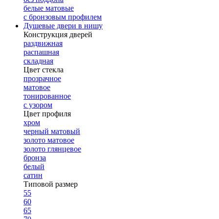
белые матовые
с бронзовым профилем
Душевые двери в нишу
Конструкция дверей
раздвижная
распашная
складная
Цвет стекла
прозрачное
матовое
тонированное
с узором
Цвет профиля
хром
черный матовый
золото матовое
золото глянцевое
бронза
белый
сатин
Типовой размер
55
60
65