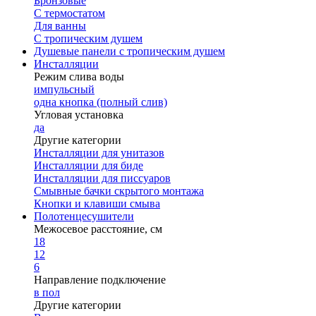
Бронзовые
С термостатом
Для ванны
С тропическим душем
Душевые панели с тропическим душем
Инсталляции
Режим слива воды
импульсный
одна кнопка (полный слив)
Угловая установка
да
Другие категории
Инсталляции для унитазов
Инсталляции для биде
Инсталляции для писсуаров
Смывные бачки скрытого монтажа
Кнопки и клавиши смыва
Полотенцесушители
Межосевое расстояние, см
18
12
6
Направление подключение
в пол
Другие категории