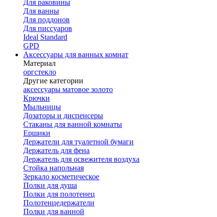
Для раковины
Для ванны
Для поддонов
Для писсуаров
Ideal Standard
GPD
Аксессуары для ванных комнат
Материал
оргстекло
Другие категории
аксессуары матовое золото
Крючки
Мыльницы
Дозаторы и диспенсеры
Стаканы для ванной комнаты
Ершики
Держатели для туалетной бумаги
Держатель для фена
Держатель для освежителя воздуха
Стойка напольная
Зеркало косметическое
Полки для душа
Полки для полотенец
Полотенцедержатели
Полки для ванной