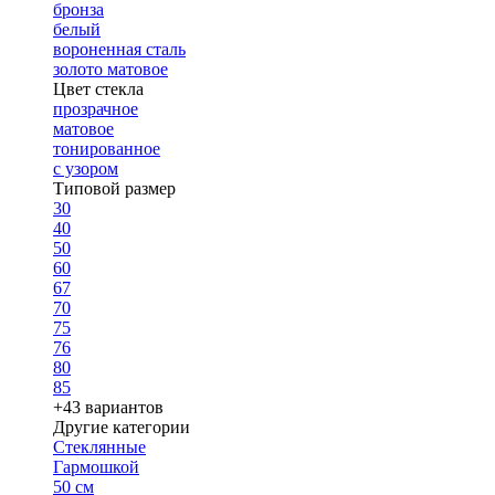
бронза
белый
вороненная сталь
золото матовое
Цвет стекла
прозрачное
матовое
тонированное
с узором
Типовой размер
30
40
50
60
67
70
75
76
80
85
+43 вариантов
Другие категории
Стеклянные
Гармошкой
50 см