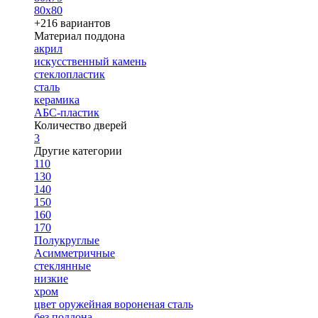
80х80
+216 вариантов
Материал поддона
акрил
искусственный камень
стеклопластик
сталь
керамика
АБС-пластик
Количество дверей
3
Другие категории
110
130
140
150
160
170
Полукруглые
Асимметричные
стеклянные
низкие
хром
цвет оружейная вороненая сталь
без поддона