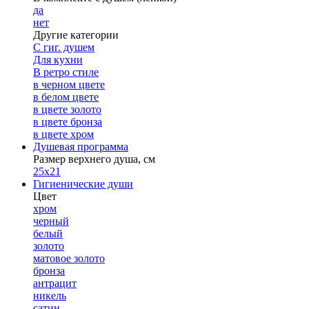
да
нет
Другие категории
С гиг. душем
Для кухни
В ретро стиле
в черном цвете
в белом цвете
в цвете золото
в цвете бронза
в цвете хром
Душевая программа
Размер верхнего душа, см
25х21
Гигиенические души
Цвет
хром
черный
белый
золото
матовое золото
бронза
антрацит
никель
сатин