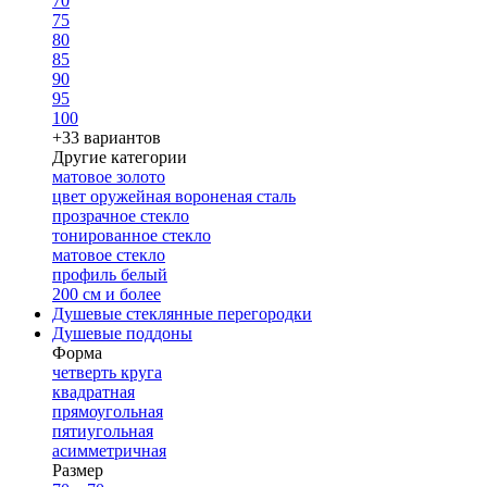
70
75
80
85
90
95
100
+33 вариантов
Другие категории
матовое золото
цвет оружейная вороненая сталь
прозрачное стекло
тонированное стекло
матовое стекло
профиль белый
200 см и более
Душевые стеклянные перегородки
Душевые поддоны
Форма
четверть круга
квадратная
прямоугольная
пятиугольная
асимметричная
Размер