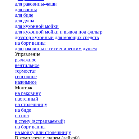
для раковины-чаши
для ванны
для биде
для душа
для кухонной мойки
для кухонной мойки и вывод под фильтр
дозатор кухонный для моющих средств
на борт ванны
для раковины с гигиеническим душем
Управление
рычажное
вентильное
термостат
сенсорное
нажимное
Монтаж
на раковину
настенный
на столешницу
на биде
на пол
в стену (встраиваемый)
на борт ванны
на мойку или столешницу
В комплекте с душем (лейкой)