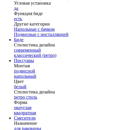
Угловая установка
да
Функция биде
есть
Другие категории
Напольные с бачком
Подвесные с инсталляцией
Биде
Стилистика дизайна
современный
классический (ретро)
Писсуары
Монтаж
подвесной
напольный
Цвет
белый
Стилистика дизайна
ретро стиль
Форма
округлая
квадратная
Смесители
Назначение
для раковины