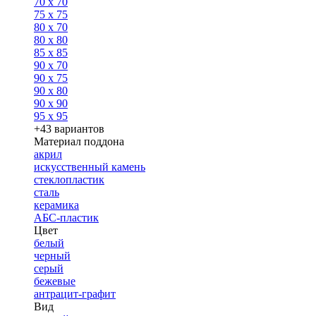
70 x 70
75 x 75
80 x 70
80 x 80
85 x 85
90 x 70
90 x 75
90 x 80
90 x 90
95 x 95
+43 вариантов
Материал поддона
акрил
искусственный камень
стеклопластик
сталь
керамика
АБС-пластик
Цвет
белый
черный
серый
бежевые
антрацит-графит
Вид