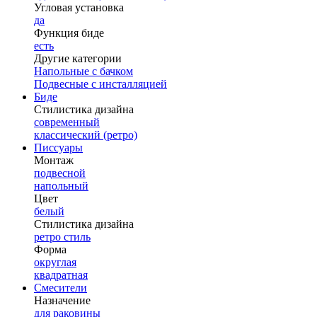
Угловая установка
да
Функция биде
есть
Другие категории
Напольные с бачком
Подвесные с инсталляцией
Биде
Стилистика дизайна
современный
классический (ретро)
Писсуары
Монтаж
подвесной
напольный
Цвет
белый
Стилистика дизайна
ретро стиль
Форма
округлая
квадратная
Смесители
Назначение
для раковины