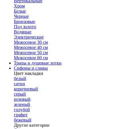
Вертикальные
Хром
Белые
Черные
Бронзовые
Под золото
Водяные
Электрические
Межосевое 30 см
Межосевое 40 см
Межосевое 50 см
Межосевое 60 см
Трапы и душевые лотки
Сифоны и сливы
Цвет накладки
белый
сатин
коричневый
серый
розовый
зеленый
голубой
графит
бежевый
Другие категории