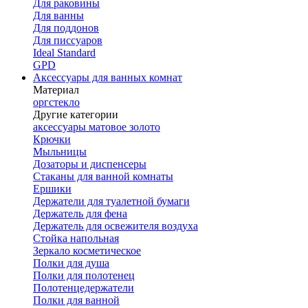
Для раковины
Для ванны
Для поддонов
Для писсуаров
Ideal Standard
GPD
Аксессуары для ванных комнат
Материал
оргстекло
Другие категории
аксессуары матовое золото
Крючки
Мыльницы
Дозаторы и диспенсеры
Стаканы для ванной комнаты
Ершики
Держатели для туалетной бумаги
Держатель для фена
Держатель для освежителя воздуха
Стойка напольная
Зеркало косметическое
Полки для душа
Полки для полотенец
Полотенцедержатели
Полки для ванной