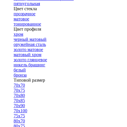
пятиугольная
Цвет стекла
прозрачное
матовое
тонированное
Цвет профиля
хром
черный матовый
оружейная сталь
золото матовое
матовый хром
золото глянцевое
никель брашинг
белый
бронза
Типовой размер
70х70
70х75
70х80
70х85
70х90
70х100
75х75
80х70
80х75