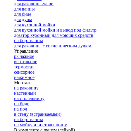
для раковины-чаши
для ванны
для биде
для душа
для кухонной мойки
для кухонной мойки и вывод под фильтр
дозатор кухонный для моющих средств
на борт ванны
для раковины с гигиеническим душем
Управление
рычажное
вентильное
термостат
сенсорное
нажимное
Монтаж
на раковину
настенный
на столешницу
на биде
на пол
в стену (встраиваемый)
на борт ванны
на мойку или столешницу
В комплекте с душем (лейкой)