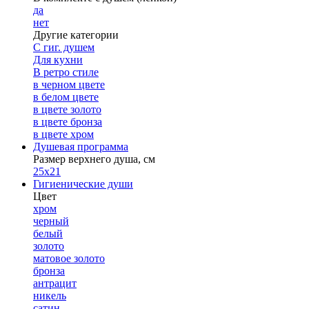
да
нет
Другие категории
С гиг. душем
Для кухни
В ретро стиле
в черном цвете
в белом цвете
в цвете золото
в цвете бронза
в цвете хром
Душевая программа
Размер верхнего душа, см
25х21
Гигиенические души
Цвет
хром
черный
белый
золото
матовое золото
бронза
антрацит
никель
сатин