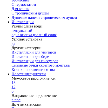
Бронзовые
С термостатом
Для ванны
С тропическим душем
Душевые панели с тропическим душем
Инсталляции
Режим слива воды
импульсный
одна кнопка (полный слив)
Угловая установка
да
Другие категории
Инсталляции для унитазов
Инсталляции для биде
Инсталляции для писсуаров
Смывные бачки скрытого монтажа
Кнопки и клавиши смыва
Полотенцесушители
Межосевое расстояние, см
18
12
6
Направление подключение
в пол
Другие категории