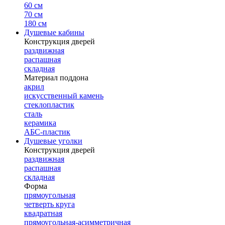
60 см
70 см
180 см
Душевые кабины
Конструкция дверей
раздвижная
распашная
складная
Материал поддона
акрил
искусственный камень
стеклопластик
сталь
керамика
АБС-пластик
Душевые уголки
Конструкция дверей
раздвижная
распашная
складная
Форма
прямоугольная
четверть круга
квадратная
прямоугольная-асимметричная