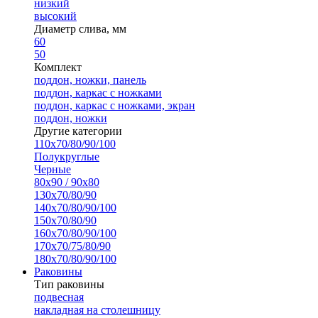
низкий
высокий
Диаметр слива, мм
60
50
Комплект
поддон, ножки, панель
поддон, каркас с ножками
поддон, каркас с ножками, экран
поддон, ножки
Другие категории
110х70/80/90/100
Полукруглые
Черные
80х90 / 90х80
130х70/80/90
140х70/80/90/100
150х70/80/90
160х70/80/90/100
170х70/75/80/90
180х70/80/90/100
Раковины
Тип раковины
подвесная
накладная на столешницу