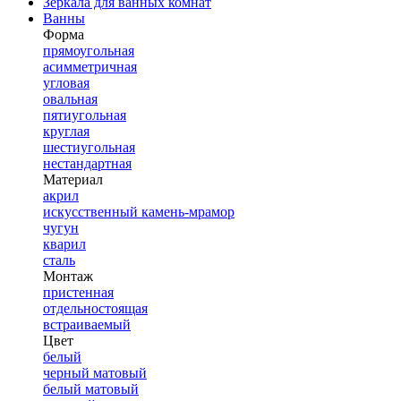
Зеркала для ванных комнат
Ванны
Форма
прямоугольная
асимметричная
угловая
овальная
пятиугольная
круглая
шестиугольная
нестандартная
Материал
акрил
искусственный камень-мрамор
чугун
кварил
сталь
Монтаж
пристенная
отдельностоящая
встраиваемый
Цвет
белый
черный матовый
белый матовый