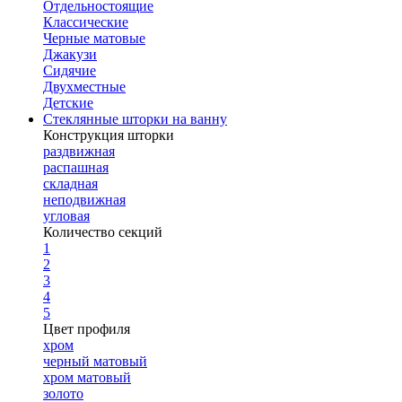
Отдельностоящие
Классические
Черные матовые
Джакузи
Сидячие
Двухместные
Детские
Стеклянные шторки на ванну
Конструкция шторки
раздвижная
распашная
складная
неподвижная
угловая
Количество секций
1
2
3
4
5
Цвет профиля
хром
черный матовый
хром матовый
золото