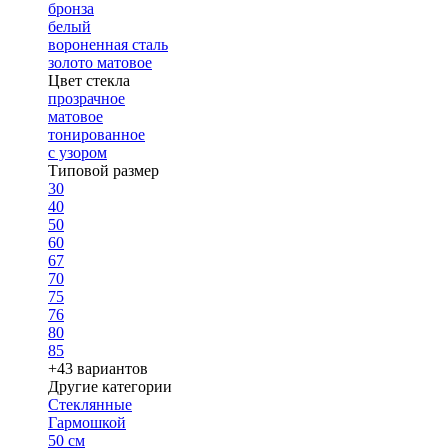
бронза
белый
вороненная сталь
золото матовое
Цвет стекла
прозрачное
матовое
тонированное
с узором
Типовой размер
30
40
50
60
67
70
75
76
80
85
+43 вариантов
Другие категории
Стеклянные
Гармошкой
50 см