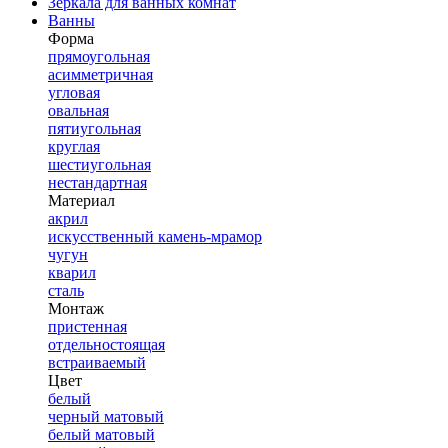
Зеркала для ванных комнат
Ванны
Форма
прямоугольная
асимметричная
угловая
овальная
пятиугольная
круглая
шестиугольная
нестандартная
Материал
акрил
искусственный камень-мрамор
чугун
кварил
сталь
Монтаж
пристенная
отдельностоящая
встраиваемый
Цвет
белый
черный матовый
белый матовый