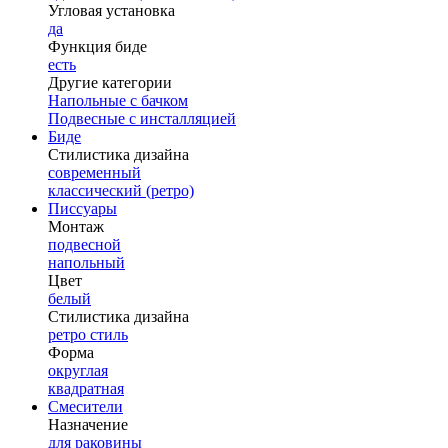
Угловая установка
да
Функция биде
есть
Другие категории
Напольные с бачком
Подвесные с инсталляцией
Биде
Стилистика дизайна
современный
классический (ретро)
Писсуары
Монтаж
подвесной
напольный
Цвет
белый
Стилистика дизайна
ретро стиль
Форма
округлая
квадратная
Смесители
Назначение
для раковины