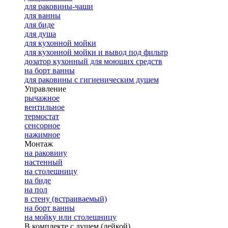
для раковины-чаши
для ванны
для биде
для душа
для кухонной мойки
для кухонной мойки и вывод под фильтр
дозатор кухонный для моющих средств
на борт ванны
для раковины с гигиеническим душем
Управление
рычажное
вентильное
термостат
сенсорное
нажимное
Монтаж
на раковину
настенный
на столешницу
на биде
на пол
в стену (встраиваемый)
на борт ванны
на мойку или столешницу
В комплекте с душем (лейкой)