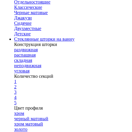
Отдельностоящие
Классические
Черные матовые
Джакузи
Сидячие
Двухместные
Детские
Стеклянные шторки на ванну
Конструкция шторки
раздвижная
распашная
складная
неподвижная
угловая
Количество секций
1
2
3
4
5
Цвет профиля
хром
черный матовый
хром матовый
золото