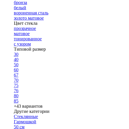
бронза
белый
вороненная сталь
золото матовое
Цвет стекла
прозрачное
матовое
тонированное
с узором
Типовой размер
30
40
50
60
67
70
75
76
80
85
+43 вариантов
Другие категории
Стеклянные
Гармошкой
50 см