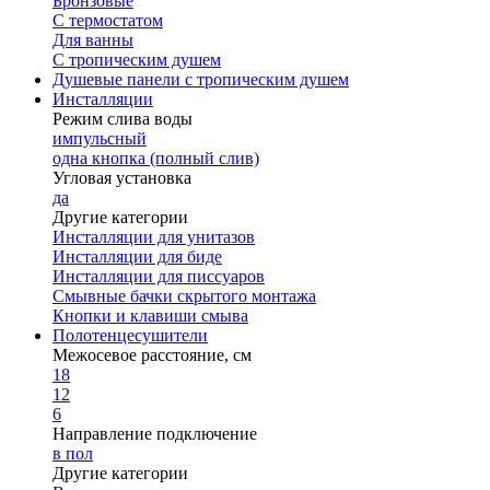
Бронзовые
С термостатом
Для ванны
С тропическим душем
Душевые панели с тропическим душем
Инсталляции
Режим слива воды
импульсный
одна кнопка (полный слив)
Угловая установка
да
Другие категории
Инсталляции для унитазов
Инсталляции для биде
Инсталляции для писсуаров
Смывные бачки скрытого монтажа
Кнопки и клавиши смыва
Полотенцесушители
Межосевое расстояние, см
18
12
6
Направление подключение
в пол
Другие категории