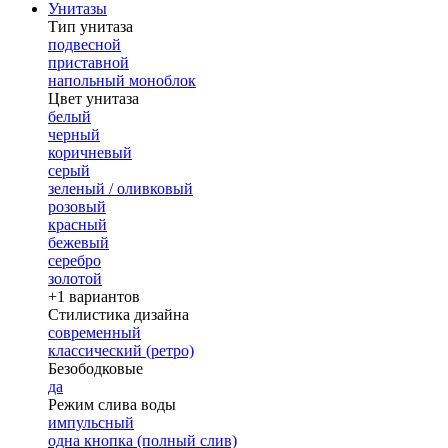
Унитазы
Тип унитаза
подвесной
приставной
напольный моноблок
Цвет унитаза
белый
черный
коричневый
серый
зеленый / оливковый
розовый
красный
бежевый
серебро
золотой
+1 вариантов
Стилистика дизайна
современный
классический (ретро)
Безободковые
да
Режим слива воды
импульсный
одна кнопка (полный слив)