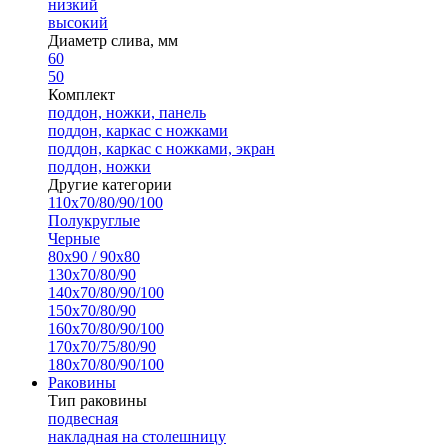
низкий
высокий
Диаметр слива, мм
60
50
Комплект
поддон, ножки, панель
поддон, каркас с ножками
поддон, каркас с ножками, экран
поддон, ножки
Другие категории
110х70/80/90/100
Полукруглые
Черные
80х90 / 90х80
130х70/80/90
140х70/80/90/100
150х70/80/90
160х70/80/90/100
170х70/75/80/90
180х70/80/90/100
Раковины
Тип раковины
подвесная
накладная на столешницу