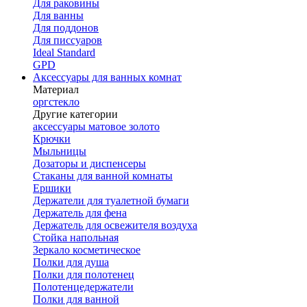
Для раковины
Для ванны
Для поддонов
Для писсуаров
Ideal Standard
GPD
Аксессуары для ванных комнат
Материал
оргстекло
Другие категории
аксессуары матовое золото
Крючки
Мыльницы
Дозаторы и диспенсеры
Стаканы для ванной комнаты
Ершики
Держатели для туалетной бумаги
Держатель для фена
Держатель для освежителя воздуха
Стойка напольная
Зеркало косметическое
Полки для душа
Полки для полотенец
Полотенцедержатели
Полки для ванной