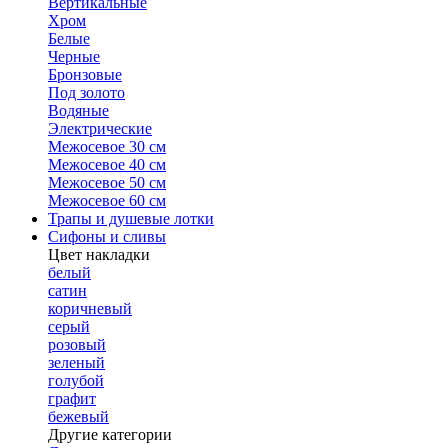
Вертикальные
Хром
Белые
Черные
Бронзовые
Под золото
Водяные
Электрические
Межосевое 30 см
Межосевое 40 см
Межосевое 50 см
Межосевое 60 см
Трапы и душевые лотки
Сифоны и сливы
Цвет накладки
белый
сатин
коричневый
серый
розовый
зеленый
голубой
графит
бежевый
Другие категории