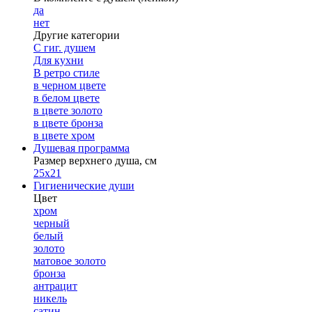
да
нет
Другие категории
С гиг. душем
Для кухни
В ретро стиле
в черном цвете
в белом цвете
в цвете золото
в цвете бронза
в цвете хром
Душевая программа
Размер верхнего душа, см
25х21
Гигиенические души
Цвет
хром
черный
белый
золото
матовое золото
бронза
антрацит
никель
сатин