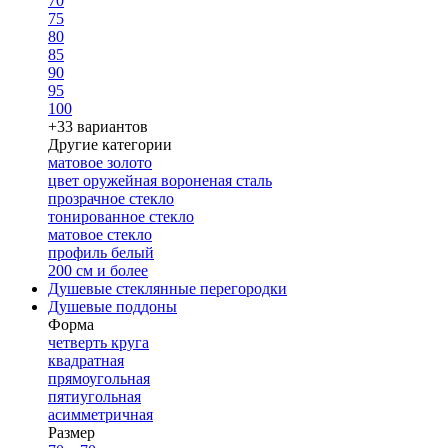
70
75
80
85
90
95
100
+33 вариантов
Другие категории
матовое золото
цвет оружейная вороненая сталь
прозрачное стекло
тонированное стекло
матовое стекло
профиль белый
200 см и более
Душевые стеклянные перегородки
Душевые поддоны
Форма
четверть круга
квадратная
прямоугольная
пятиугольная
асимметричная
Размер