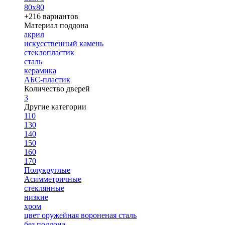
80х80
+216 вариантов
Материал поддона
акрил
искусственный камень
стеклопластик
сталь
керамика
АБС-пластик
Количество дверей
3
Другие категории
110
130
140
150
160
170
Полукруглые
Асимметричные
стеклянные
низкие
хром
цвет оружейная вороненая сталь
без поддона