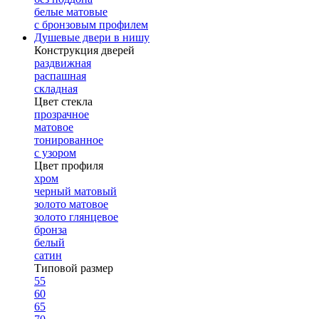
белые матовые
с бронзовым профилем
Душевые двери в нишу
Конструкция дверей
раздвижная
распашная
складная
Цвет стекла
прозрачное
матовое
тонированное
с узором
Цвет профиля
хром
черный матовый
золото матовое
золото глянцевое
бронза
белый
сатин
Типовой размер
55
60
65