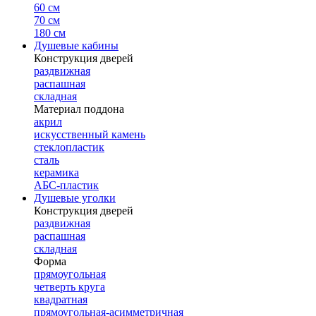
60 см
70 см
180 см
Душевые кабины
Конструкция дверей
раздвижная
распашная
складная
Материал поддона
акрил
искусственный камень
стеклопластик
сталь
керамика
АБС-пластик
Душевые уголки
Конструкция дверей
раздвижная
распашная
складная
Форма
прямоугольная
четверть круга
квадратная
прямоугольная-асимметричная