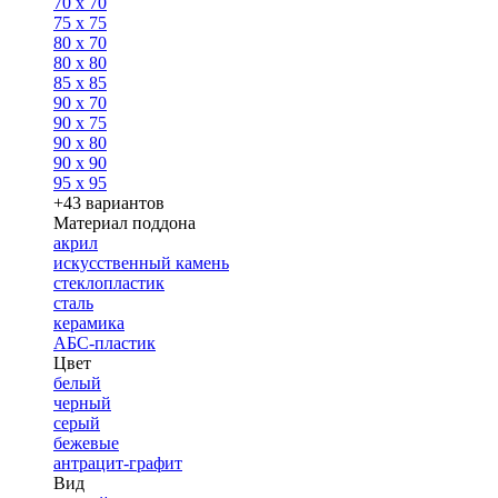
70 x 70
75 x 75
80 x 70
80 x 80
85 x 85
90 x 70
90 x 75
90 x 80
90 x 90
95 x 95
+43 вариантов
Материал поддона
акрил
искусственный камень
стеклопластик
сталь
керамика
АБС-пластик
Цвет
белый
черный
серый
бежевые
антрацит-графит
Вид