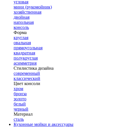
угловая
мини (рукомойник)
хозяйственная
двойная
напольная
консоль
Форма
круглая
овальная
прямоугольная
квадратная
полукруглая
асимметрия
Стилистика дизайна
современный
классический
Цвет консоли
хром
бронза
золото
белый
черный
Материал
сталь
Кухонные мойки и аксессуары