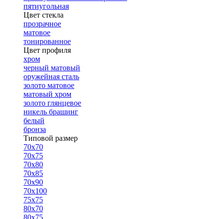
пятиугольная
Цвет стекла
прозрачное
матовое
тонированное
Цвет профиля
хром
черный матовый
оружейная сталь
золото матовое
матовый хром
золото глянцевое
никель брашинг
белый
бронза
Типовой размер
70х70
70х75
70х80
70х85
70х90
70х100
75х75
80х70
80х75