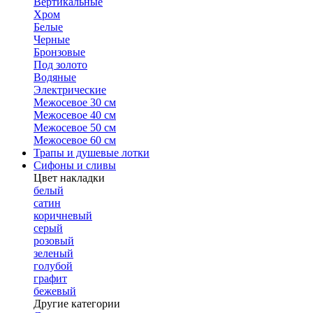
Вертикальные
Хром
Белые
Черные
Бронзовые
Под золото
Водяные
Электрические
Межосевое 30 см
Межосевое 40 см
Межосевое 50 см
Межосевое 60 см
Трапы и душевые лотки
Сифоны и сливы
Цвет накладки
белый
сатин
коричневый
серый
розовый
зеленый
голубой
графит
бежевый
Другие категории