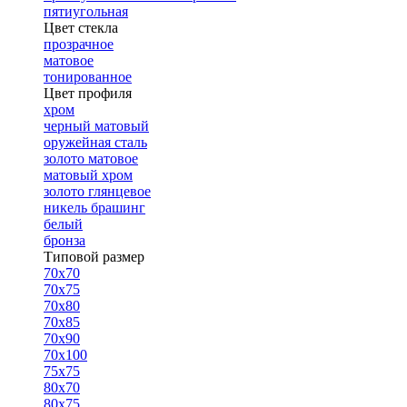
пятиугольная
Цвет стекла
прозрачное
матовое
тонированное
Цвет профиля
хром
черный матовый
оружейная сталь
золото матовое
матовый хром
золото глянцевое
никель брашинг
белый
бронза
Типовой размер
70х70
70х75
70х80
70х85
70х90
70х100
75х75
80х70
80х75