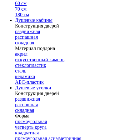
60 см
70 см
180 см
Душевые кабины
Конструкция дверей
раздвижная
распашная
складная
Материал поддона
акрил
искусственный камень
стеклопластик
сталь
керамика
АБС-пластик
Душевые уголки
Конструкция дверей
раздвижная
распашная
складная
Форма
прямоугольная
четверть круга
квадратная
прямоугольная-асимметричная