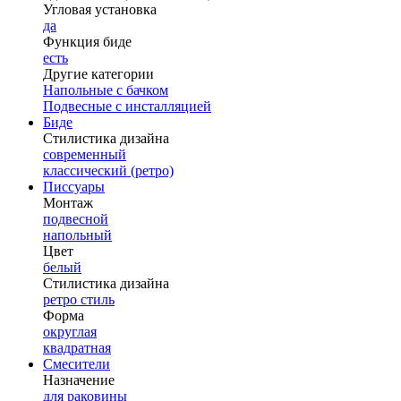
Угловая установка
да
Функция биде
есть
Другие категории
Напольные с бачком
Подвесные с инсталляцией
Биде
Стилистика дизайна
современный
классический (ретро)
Писсуары
Монтаж
подвесной
напольный
Цвет
белый
Стилистика дизайна
ретро стиль
Форма
округлая
квадратная
Смесители
Назначение
для раковины