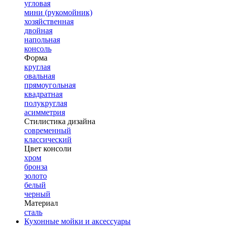
угловая
мини (рукомойник)
хозяйственная
двойная
напольная
консоль
Форма
круглая
овальная
прямоугольная
квадратная
полукруглая
асимметрия
Стилистика дизайна
современный
классический
Цвет консоли
хром
бронза
золото
белый
черный
Материал
сталь
Кухонные мойки и аксессуары