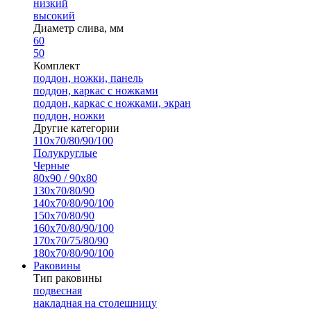
низкий
высокий
Диаметр слива, мм
60
50
Комплект
поддон, ножки, панель
поддон, каркас с ножками
поддон, каркас с ножками, экран
поддон, ножки
Другие категории
110х70/80/90/100
Полукруглые
Черные
80х90 / 90х80
130х70/80/90
140х70/80/90/100
150х70/80/90
160х70/80/90/100
170х70/75/80/90
180х70/80/90/100
Раковины
Тип раковины
подвесная
накладная на столешницу