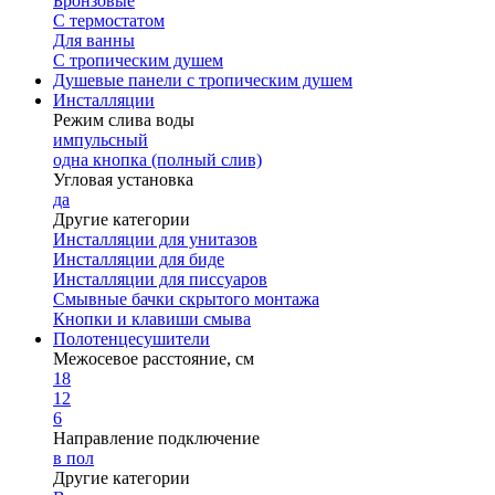
Бронзовые
С термостатом
Для ванны
С тропическим душем
Душевые панели с тропическим душем
Инсталляции
Режим слива воды
импульсный
одна кнопка (полный слив)
Угловая установка
да
Другие категории
Инсталляции для унитазов
Инсталляции для биде
Инсталляции для писсуаров
Смывные бачки скрытого монтажа
Кнопки и клавиши смыва
Полотенцесушители
Межосевое расстояние, см
18
12
6
Направление подключение
в пол
Другие категории