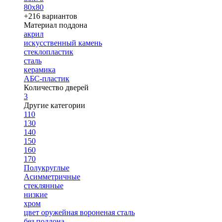
80х80
+216 вариантов
Материал поддона
акрил
искусственный камень
стеклопластик
сталь
керамика
АБС-пластик
Количество дверей
3
Другие категории
110
130
140
150
160
170
Полукруглые
Асимметричные
стеклянные
низкие
хром
цвет оружейная вороненая сталь
без поддона