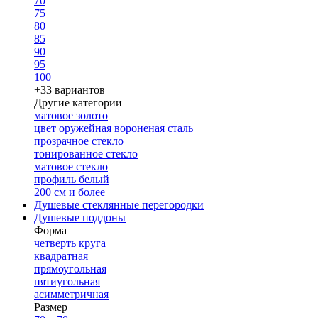
70
75
80
85
90
95
100
+33 вариантов
Другие категории
матовое золото
цвет оружейная вороненая сталь
прозрачное стекло
тонированное стекло
матовое стекло
профиль белый
200 см и более
Душевые стеклянные перегородки
Душевые поддоны
Форма
четверть круга
квадратная
прямоугольная
пятиугольная
асимметричная
Размер