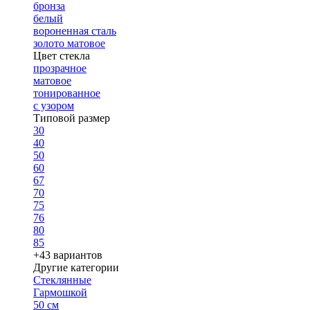
бронза
белый
вороненная сталь
золото матовое
Цвет стекла
прозрачное
матовое
тонированное
с узором
Типовой размер
30
40
50
60
67
70
75
76
80
85
+43 вариантов
Другие категории
Стеклянные
Гармошкой
50 см