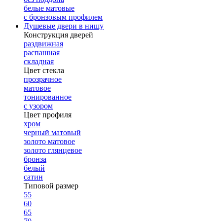
белые матовые
с бронзовым профилем
Душевые двери в нишу
Конструкция дверей
раздвижная
распашная
складная
Цвет стекла
прозрачное
матовое
тонированное
с узором
Цвет профиля
хром
черный матовый
золото матовое
золото глянцевое
бронза
белый
сатин
Типовой размер
55
60
65