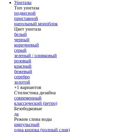
Унитазы
Тип унитаза
подвесной
приставной
напольный моноблок
Цвет унитаза
белый
черный
коричневый
серый
зеленый / оливковый
розовый
красный
бежевый
серебро
золотой
+1 вариантов
Стилистика дизайна
современный
классический (ретро)
Безободковые
да
Режим слива воды
импульсный
одна кнопка (полный слив)