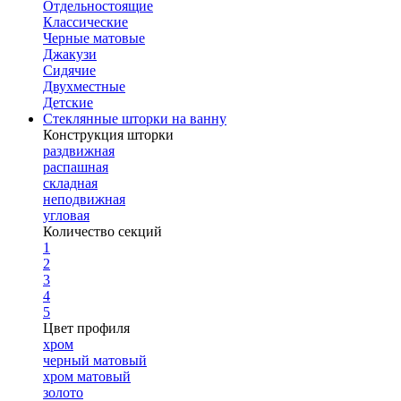
Отдельностоящие
Классические
Черные матовые
Джакузи
Сидячие
Двухместные
Детские
Стеклянные шторки на ванну
Конструкция шторки
раздвижная
распашная
складная
неподвижная
угловая
Количество секций
1
2
3
4
5
Цвет профиля
хром
черный матовый
хром матовый
золото