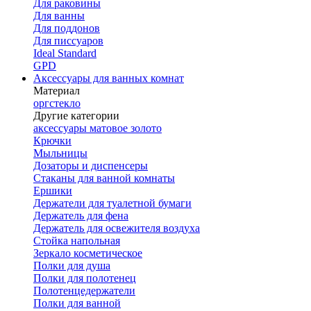
Для раковины
Для ванны
Для поддонов
Для писсуаров
Ideal Standard
GPD
Аксессуары для ванных комнат
Материал
оргстекло
Другие категории
аксессуары матовое золото
Крючки
Мыльницы
Дозаторы и диспенсеры
Стаканы для ванной комнаты
Ершики
Держатели для туалетной бумаги
Держатель для фена
Держатель для освежителя воздуха
Стойка напольная
Зеркало косметическое
Полки для душа
Полки для полотенец
Полотенцедержатели
Полки для ванной