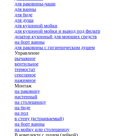
для раковины-чаши
для ванны
для биде
для душа
для кухонной мойки
для кухонной мойки и вывод под фильтр
дозатор кухонный для моющих средств
на борт ванны
для раковины с гигиеническим душем
Управление
рычажное
вентильное
термостат
сенсорное
нажимное
Монтаж
на раковину
настенный
на столешницу
на биде
на пол
в стену (встраиваемый)
на борт ванны
на мойку или столешницу
В комплекте с душем (лейкой)