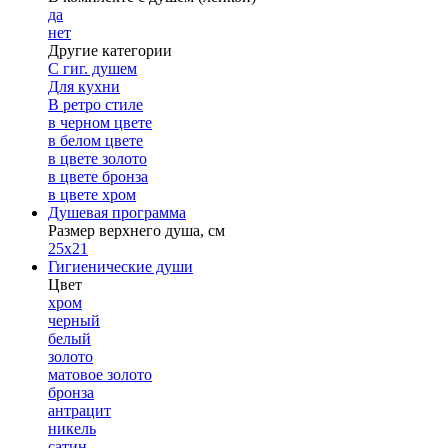
да
нет
Другие категории
С гиг. душем
Для кухни
В ретро стиле
в черном цвете
в белом цвете
в цвете золото
в цвете бронза
в цвете хром
Душевая программа
Размер верхнего душа, см
25х21
Гигиенические души
Цвет
хром
черный
белый
золото
матовое золото
бронза
антрацит
никель
сатин