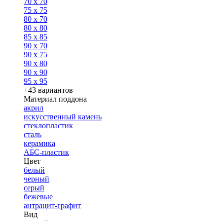
70 x 70
75 x 75
80 x 70
80 x 80
85 x 85
90 x 70
90 x 75
90 x 80
90 x 90
95 x 95
+43 вариантов
Материал поддона
акрил
искусственный камень
стеклопластик
сталь
керамика
АБС-пластик
Цвет
белый
черный
серый
бежевые
антрацит-графит
Вид