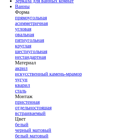
Зеркала для ванных комнат
Ванны
Форма
прямоугольная
асимметричная
угловая
овальная
пятиугольная
круглая
шестиугольная
нестандартная
Материал
акрил
искусственный камень-мрамор
чугун
кварил
сталь
Монтаж
пристенная
отдельностоящая
встраиваемый
Цвет
белый
черный матовый
белый матовый