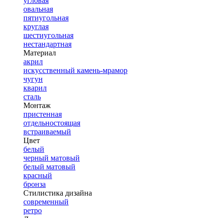
угловая
овальная
пятиугольная
круглая
шестиугольная
нестандартная
Материал
акрил
искусственный камень-мрамор
чугун
кварил
сталь
Монтаж
пристенная
отдельностоящая
встраиваемый
Цвет
белый
черный матовый
белый матовый
красный
бронза
Стилистика дизайна
современный
ретро