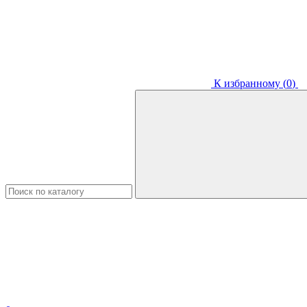
К избранному (
0
)