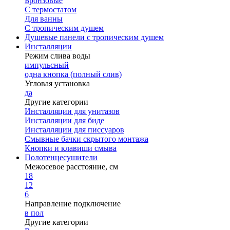
Бронзовые
С термостатом
Для ванны
С тропическим душем
Душевые панели с тропическим душем
Инсталляции
Режим слива воды
импульсный
одна кнопка (полный слив)
Угловая установка
да
Другие категории
Инсталляции для унитазов
Инсталляции для биде
Инсталляции для писсуаров
Смывные бачки скрытого монтажа
Кнопки и клавиши смыва
Полотенцесушители
Межосевое расстояние, см
18
12
6
Направление подключение
в пол
Другие категории