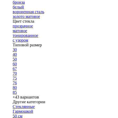
бронза
белый
вороненная сталь
золото матовое
Цвет стекла
прозрачное
матовое
тонированное
с узором
Типовой размер
30
40
50
60
67
70
75
76
80
85
+43 вариантов
Другие категории
Стеклянные
Гармошкой
50 см