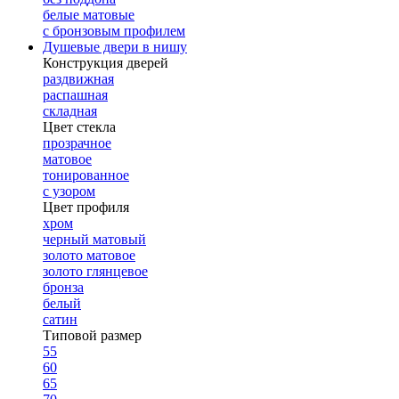
белые матовые
с бронзовым профилем
Душевые двери в нишу
Конструкция дверей
раздвижная
распашная
складная
Цвет стекла
прозрачное
матовое
тонированное
с узором
Цвет профиля
хром
черный матовый
золото матовое
золото глянцевое
бронза
белый
сатин
Типовой размер
55
60
65