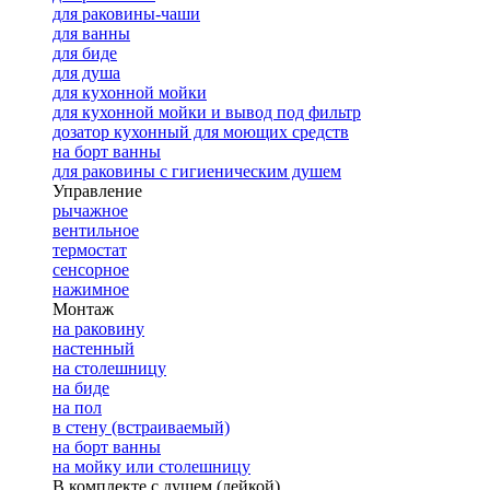
для раковины-чаши
для ванны
для биде
для душа
для кухонной мойки
для кухонной мойки и вывод под фильтр
дозатор кухонный для моющих средств
на борт ванны
для раковины с гигиеническим душем
Управление
рычажное
вентильное
термостат
сенсорное
нажимное
Монтаж
на раковину
настенный
на столешницу
на биде
на пол
в стену (встраиваемый)
на борт ванны
на мойку или столешницу
В комплекте с душем (лейкой)