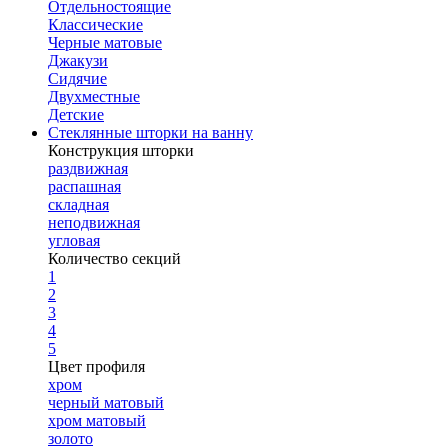
Отдельностоящие
Классические
Черные матовые
Джакузи
Сидячие
Двухместные
Детские
Стеклянные шторки на ванну
Конструкция шторки
раздвижная
распашная
складная
неподвижная
угловая
Количество секций
1
2
3
4
5
Цвет профиля
хром
черный матовый
хром матовый
золото