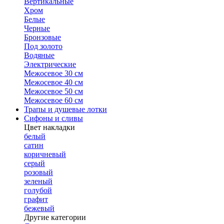
Вертикальные
Хром
Белые
Черные
Бронзовые
Под золото
Водяные
Электрические
Межосевое 30 см
Межосевое 40 см
Межосевое 50 см
Межосевое 60 см
Трапы и душевые лотки
Сифоны и сливы
Цвет накладки
белый
сатин
коричневый
серый
розовый
зеленый
голубой
графит
бежевый
Другие категории