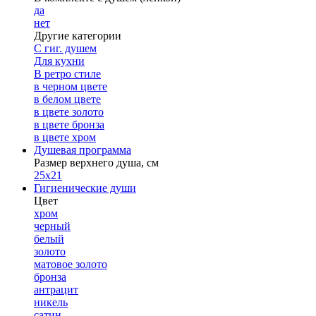
да
нет
Другие категории
С гиг. душем
Для кухни
В ретро стиле
в черном цвете
в белом цвете
в цвете золото
в цвете бронза
в цвете хром
Душевая программа
Размер верхнего душа, см
25х21
Гигиенические души
Цвет
хром
черный
белый
золото
матовое золото
бронза
антрацит
никель
сатин