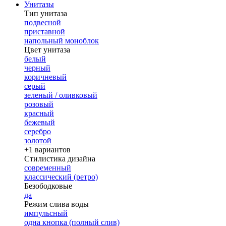
Унитазы
Тип унитаза
подвесной
приставной
напольный моноблок
Цвет унитаза
белый
черный
коричневый
серый
зеленый / оливковый
розовый
красный
бежевый
серебро
золотой
+1 вариантов
Стилистика дизайна
современный
классический (ретро)
Безободковые
да
Режим слива воды
импульсный
одна кнопка (полный слив)