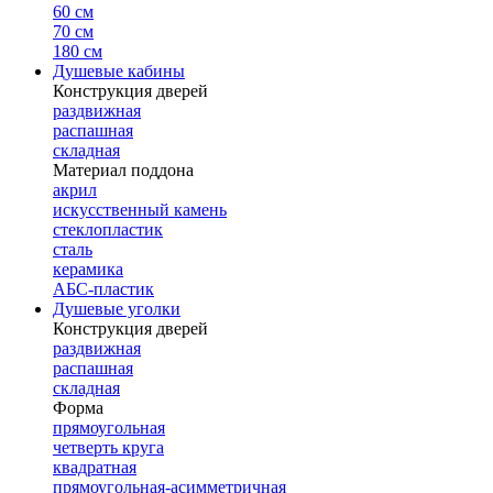
60 см
70 см
180 см
Душевые кабины
Конструкция дверей
раздвижная
распашная
складная
Материал поддона
акрил
искусственный камень
стеклопластик
сталь
керамика
АБС-пластик
Душевые уголки
Конструкция дверей
раздвижная
распашная
складная
Форма
прямоугольная
четверть круга
квадратная
прямоугольная-асимметричная