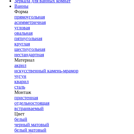
Зеркала для ванных комнат
Ванны
Форма
прямоугольная
асимметричная
угловая
овальная
пятиугольная
круглая
шестиугольная
нестандартная
Материал
акрил
искусственный камень-мрамор
чугун
кварил
сталь
Монтаж
пристенная
отдельностоящая
встраиваемый
Цвет
белый
черный матовый
белый матовый