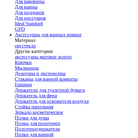
Для раковины
Для ванны
Для поддонов
Для писсуаров
Ideal Standard
GPD
Аксессуары для ванных комнат
Материал
оргстекло
Другие категории
аксессуары матовое золото
Крючки
Мыльницы
Дозаторы и диспенсеры
Стаканы для ванной комнаты
Ершики
Держатели для туалетной бумаги
Держатель для фена
Держатель для освежителя воздуха
Стойка напольная
Зеркало косметическое
Полки для душа
Полки для полотенец
Полотенцедержатели
Полки для ванной