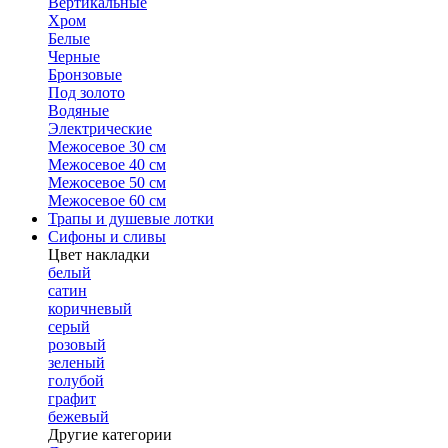
Вертикальные
Хром
Белые
Черные
Бронзовые
Под золото
Водяные
Электрические
Межосевое 30 см
Межосевое 40 см
Межосевое 50 см
Межосевое 60 см
Трапы и душевые лотки
Сифоны и сливы
Цвет накладки
белый
сатин
коричневый
серый
розовый
зеленый
голубой
графит
бежевый
Другие категории