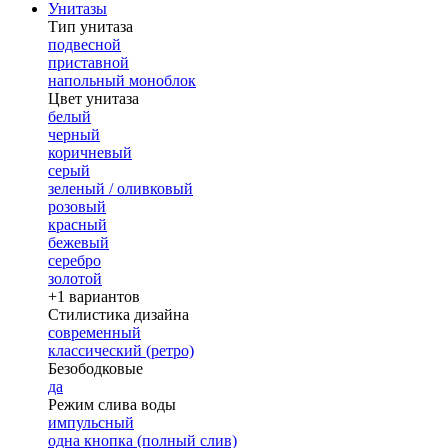
Унитазы
Тип унитаза
подвесной
приставной
напольный моноблок
Цвет унитаза
белый
черный
коричневый
серый
зеленый / оливковый
розовый
красный
бежевый
серебро
золотой
+1 вариантов
Стилистика дизайна
современный
классический (ретро)
Безободковые
да
Режим слива воды
импульсный
одна кнопка (полный слив)