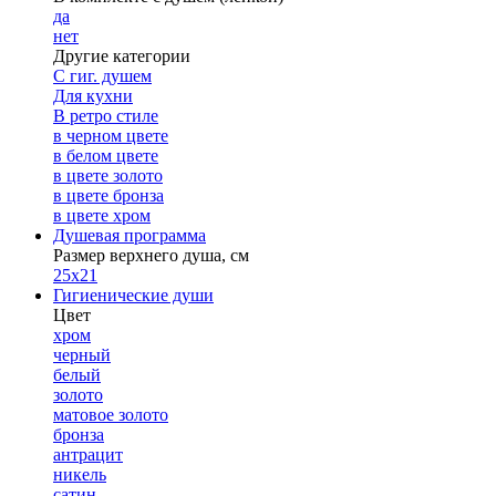
да
нет
Другие категории
С гиг. душем
Для кухни
В ретро стиле
в черном цвете
в белом цвете
в цвете золото
в цвете бронза
в цвете хром
Душевая программа
Размер верхнего душа, см
25х21
Гигиенические души
Цвет
хром
черный
белый
золото
матовое золото
бронза
антрацит
никель
сатин