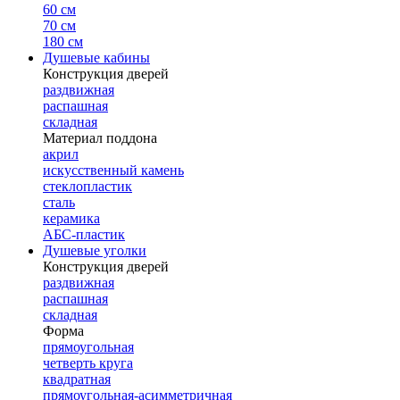
60 см
70 см
180 см
Душевые кабины
Конструкция дверей
раздвижная
распашная
складная
Материал поддона
акрил
искусственный камень
стеклопластик
сталь
керамика
АБС-пластик
Душевые уголки
Конструкция дверей
раздвижная
распашная
складная
Форма
прямоугольная
четверть круга
квадратная
прямоугольная-асимметричная