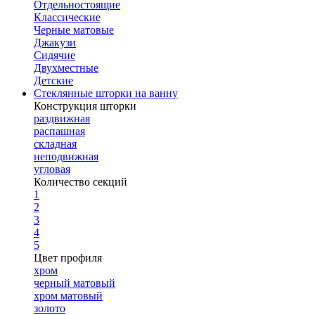
Отдельностоящие
Классические
Черные матовые
Джакузи
Сидячие
Двухместные
Детские
Стеклянные шторки на ванну
Конструкция шторки
раздвижная
распашная
складная
неподвижная
угловая
Количество секций
1
2
3
4
5
Цвет профиля
хром
черный матовый
хром матовый
золото