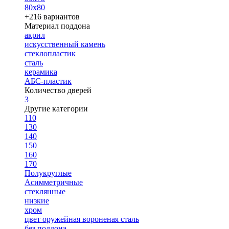
80х80
+216 вариантов
Материал поддона
акрил
искусственный камень
стеклопластик
сталь
керамика
АБС-пластик
Количество дверей
3
Другие категории
110
130
140
150
160
170
Полукруглые
Асимметричные
стеклянные
низкие
хром
цвет оружейная вороненая сталь
без поддона