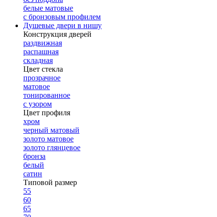
белые матовые
с бронзовым профилем
Душевые двери в нишу
Конструкция дверей
раздвижная
распашная
складная
Цвет стекла
прозрачное
матовое
тонированное
с узором
Цвет профиля
хром
черный матовый
золото матовое
золото глянцевое
бронза
белый
сатин
Типовой размер
55
60
65