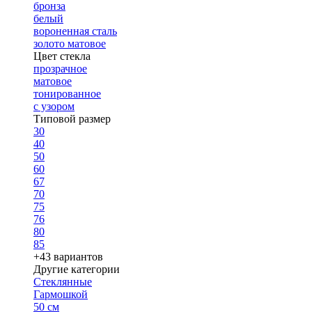
бронза
белый
вороненная сталь
золото матовое
Цвет стекла
прозрачное
матовое
тонированное
с узором
Типовой размер
30
40
50
60
67
70
75
76
80
85
+43 вариантов
Другие категории
Стеклянные
Гармошкой
50 см