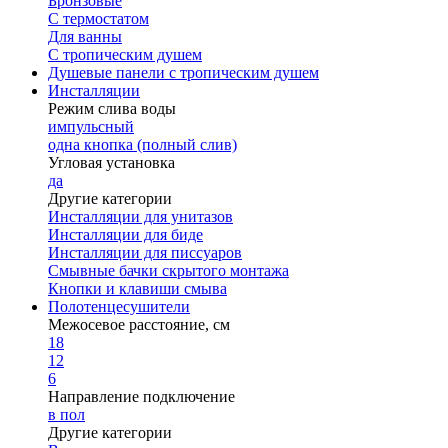
Бронзовые
С термостатом
Для ванны
С тропическим душем
Душевые панели с тропическим душем
Инсталляции
Режим слива воды
импульсный
одна кнопка (полный слив)
Угловая установка
да
Другие категории
Инсталляции для унитазов
Инсталляции для биде
Инсталляции для писсуаров
Смывные бачки скрытого монтажа
Кнопки и клавиши смыва
Полотенцесушители
Межосевое расстояние, см
18
12
6
Направление подключение
в пол
Другие категории