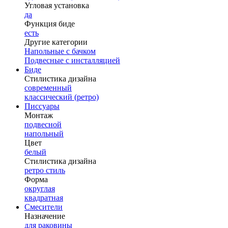
Угловая установка
да
Функция биде
есть
Другие категории
Напольные с бачком
Подвесные с инсталляцией
Биде
Стилистика дизайна
современный
классический (ретро)
Писсуары
Монтаж
подвесной
напольный
Цвет
белый
Стилистика дизайна
ретро стиль
Форма
округлая
квадратная
Смесители
Назначение
для раковины