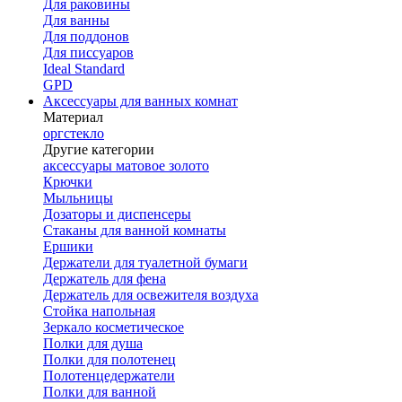
Для раковины
Для ванны
Для поддонов
Для писсуаров
Ideal Standard
GPD
Аксессуары для ванных комнат
Материал
оргстекло
Другие категории
аксессуары матовое золото
Крючки
Мыльницы
Дозаторы и диспенсеры
Стаканы для ванной комнаты
Ершики
Держатели для туалетной бумаги
Держатель для фена
Держатель для освежителя воздуха
Стойка напольная
Зеркало косметическое
Полки для душа
Полки для полотенец
Полотенцедержатели
Полки для ванной