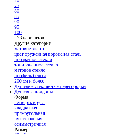
70
75
80
85
90
95
100
+33 вариантов
Другие категории
матовое золото
цвет оружейная вороненая сталь
прозрачное стекло
тонированное стекло
матовое стекло
профиль белый
200 см и более
Душевые стеклянные перегородки
Душевые поддоны
Форма
четверть круга
квадратная
прямоугольная
пятиугольная
асимметричная
Размер