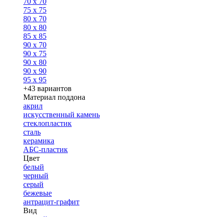
70 x 70
75 x 75
80 x 70
80 x 80
85 x 85
90 x 70
90 x 75
90 x 80
90 x 90
95 x 95
+43 вариантов
Материал поддона
акрил
искусственный камень
стеклопластик
сталь
керамика
АБС-пластик
Цвет
белый
черный
серый
бежевые
антрацит-графит
Вид