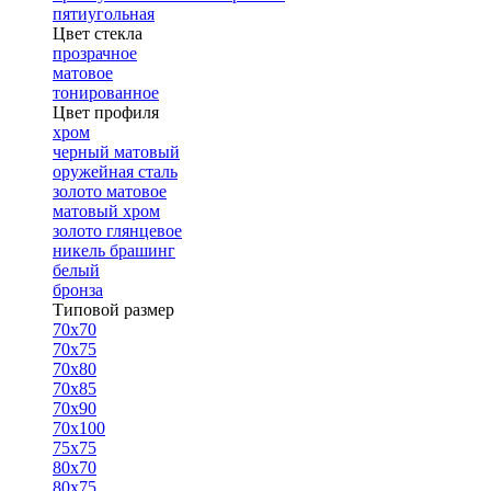
пятиугольная
Цвет стекла
прозрачное
матовое
тонированное
Цвет профиля
хром
черный матовый
оружейная сталь
золото матовое
матовый хром
золото глянцевое
никель брашинг
белый
бронза
Типовой размер
70х70
70х75
70х80
70х85
70х90
70х100
75х75
80х70
80х75