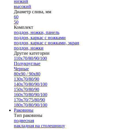
низкий
высокий
Диаметр слива, мм
60
50
Комплект
поддон, ножки, панель
поддон, каркас с ножками
поддон, каркас с ножками, экран
поддон, ножки
Другие категории
110х70/80/90/100
Полукруглые
Черные
80х90 / 90х80
130х70/80/90
140х70/80/90/100
150х70/80/90
160х70/80/90/100
170х70/75/80/90
180х70/80/90/100
Раковины
Тип раковины
подвесная
накладная на столешницу