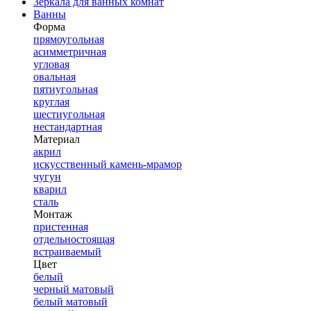
Зеркала для ванных комнат
Ванны
Форма
прямоугольная
асимметричная
угловая
овальная
пятиугольная
круглая
шестиугольная
нестандартная
Материал
акрил
искусственный камень-мрамор
чугун
кварил
сталь
Монтаж
пристенная
отдельностоящая
встраиваемый
Цвет
белый
черный матовый
белый матовый