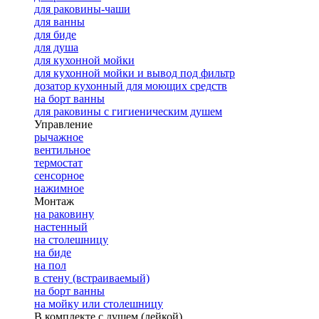
для раковины-чаши
для ванны
для биде
для душа
для кухонной мойки
для кухонной мойки и вывод под фильтр
дозатор кухонный для моющих средств
на борт ванны
для раковины с гигиеническим душем
Управление
рычажное
вентильное
термостат
сенсорное
нажимное
Монтаж
на раковину
настенный
на столешницу
на биде
на пол
в стену (встраиваемый)
на борт ванны
на мойку или столешницу
В комплекте с душем (лейкой)