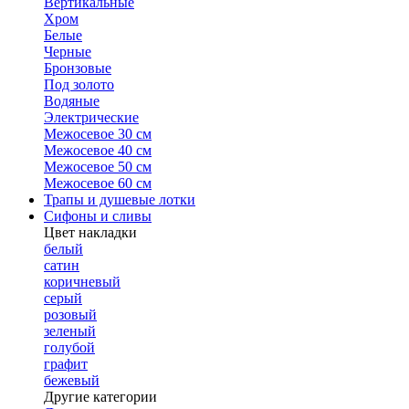
Вертикальные
Хром
Белые
Черные
Бронзовые
Под золото
Водяные
Электрические
Межосевое 30 см
Межосевое 40 см
Межосевое 50 см
Межосевое 60 см
Трапы и душевые лотки
Сифоны и сливы
Цвет накладки
белый
сатин
коричневый
серый
розовый
зеленый
голубой
графит
бежевый
Другие категории