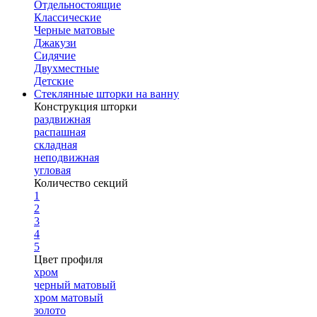
Отдельностоящие
Классические
Черные матовые
Джакузи
Сидячие
Двухместные
Детские
Стеклянные шторки на ванну
Конструкция шторки
раздвижная
распашная
складная
неподвижная
угловая
Количество секций
1
2
3
4
5
Цвет профиля
хром
черный матовый
хром матовый
золото