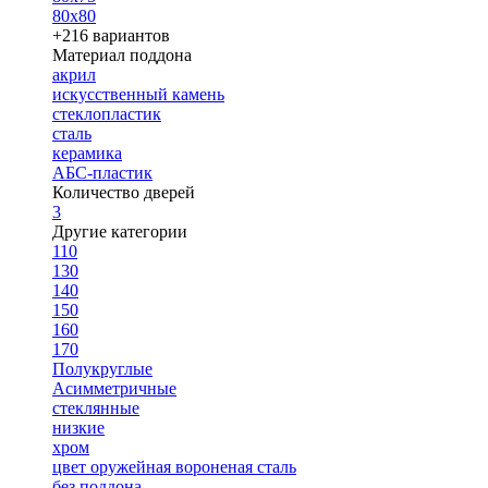
80х80
+216 вариантов
Материал поддона
акрил
искусственный камень
стеклопластик
сталь
керамика
АБС-пластик
Количество дверей
3
Другие категории
110
130
140
150
160
170
Полукруглые
Асимметричные
стеклянные
низкие
хром
цвет оружейная вороненая сталь
без поддона