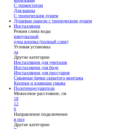
Бронзовые
С термостатом
Для ванны
С тропическим душем
Душевые панели с тропическим душем
Инсталляции
Режим слива воды
импульсный
одна кнопка (полный слив)
Угловая установка
да
Другие категории
Инсталляции для унитазов
Инсталляции для биде
Инсталляции для писсуаров
Смывные бачки скрытого монтажа
Кнопки и клавиши смыва
Полотенцесушители
Межосевое расстояние, см
18
12
6
Направление подключение
в пол
Другие категории