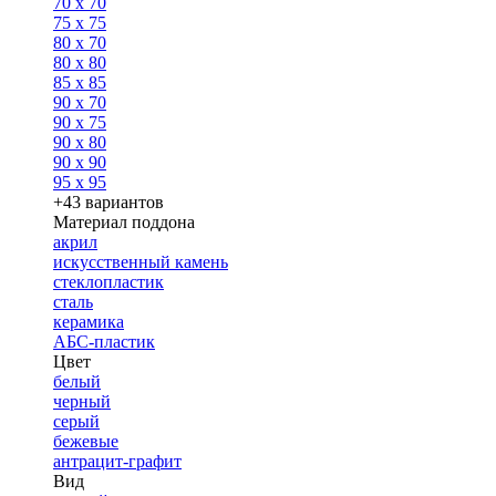
70 x 70
75 x 75
80 x 70
80 x 80
85 x 85
90 x 70
90 x 75
90 x 80
90 x 90
95 x 95
+43 вариантов
Материал поддона
акрил
искусственный камень
стеклопластик
сталь
керамика
АБС-пластик
Цвет
белый
черный
серый
бежевые
антрацит-графит
Вид