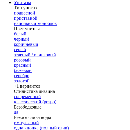
Унитазы
Тип унитаза
подвесной
приставной
напольный моноблок
Цвет унитаза
белый
черный
коричневый
серый
зеленый / оливковый
розовый
красный
бежевый
серебро
золотой
+1 вариантов
Стилистика дизайна
современный
классический (ретро)
Безободковые
да
Режим слива воды
импульсный
одна кнопка (полный слив)