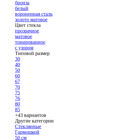
бронза
белый
вороненная сталь
золото матовое
Цвет стекла
прозрачное
матовое
тонированное
с узором
Типовой размер
30
40
50
60
67
70
75
76
80
85
+43 вариантов
Другие категории
Стеклянные
Гармошкой
50 см