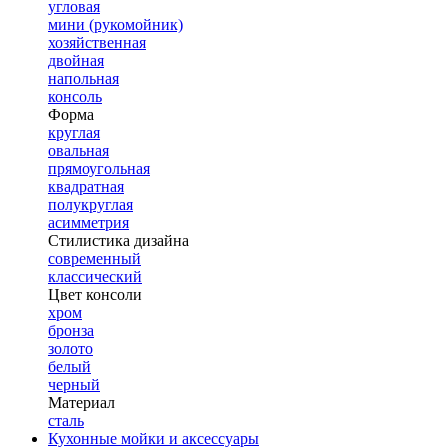
угловая
мини (рукомойник)
хозяйственная
двойная
напольная
консоль
Форма
круглая
овальная
прямоугольная
квадратная
полукруглая
асимметрия
Стилистика дизайна
современный
классический
Цвет консоли
хром
бронза
золото
белый
черный
Материал
сталь
Кухонные мойки и аксессуары