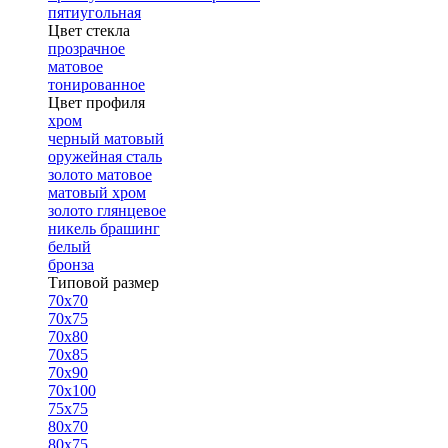
пятиугольная
Цвет стекла
прозрачное
матовое
тонированное
Цвет профиля
хром
черный матовый
оружейная сталь
золото матовое
матовый хром
золото глянцевое
никель брашинг
белый
бронза
Типовой размер
70х70
70х75
70х80
70х85
70х90
70х100
75х75
80х70
80х75