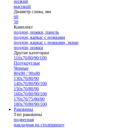
низкий
высокий
Диаметр слива, мм
60
50
Комплект
поддон, ножки, панель
поддон, каркас с ножками
поддон, каркас с ножками, экран
поддон, ножки
Другие категории
110х70/80/90/100
Полукруглые
Черные
80х90 / 90х80
130х70/80/90
140х70/80/90/100
150х70/80/90
160х70/80/90/100
170х70/75/80/90
180х70/80/90/100
Раковины
Тип раковины
подвесная
накладная на столешницу