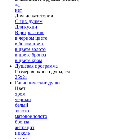
да
нет
Другие категории
С гиг. душем
Для кухни
В ретро стиле
в черном цвете
в белом цвете
в цвете золото
в цвете бронза
в цвете хром
Душевая программа
Размер верхнего душа, см
25х21
Гигиенические души
Цвет
хром
черный
белый
золото
матовое золото
бронза
антрацит
никель
сатин