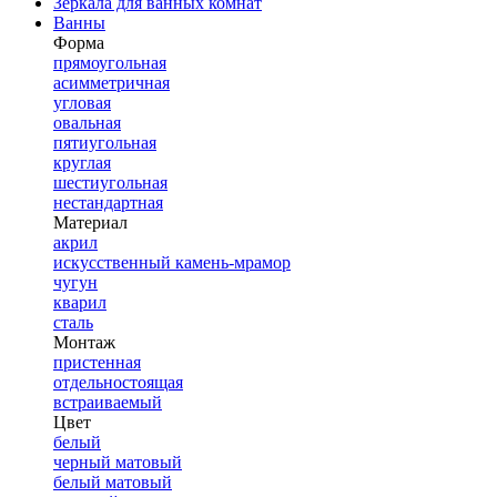
Зеркала для ванных комнат
Ванны
Форма
прямоугольная
асимметричная
угловая
овальная
пятиугольная
круглая
шестиугольная
нестандартная
Материал
акрил
искусственный камень-мрамор
чугун
кварил
сталь
Монтаж
пристенная
отдельностоящая
встраиваемый
Цвет
белый
черный матовый
белый матовый