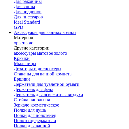
Для раковины
Для ванны
Для поддонов
Для писсуаров
Ideal Standard
GPD
Аксессуары для ванных комнат
Материал
оргстекло
Другие категории
аксессуары матовое золото
Крючки
Мыльницы
Дозаторы и диспенсеры
Стаканы для ванной комнаты
Ершики
Держатели для туалетной бумаги
Держатель для фена
Держатель для освежителя воздуха
Стойка напольная
Зеркало косметическое
Полки для душа
Полки для полотенец
Полотенцедержатели
Полки для ванной