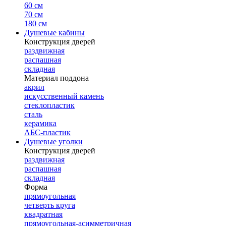
60 см
70 см
180 см
Душевые кабины
Конструкция дверей
раздвижная
распашная
складная
Материал поддона
акрил
искусственный камень
стеклопластик
сталь
керамика
АБС-пластик
Душевые уголки
Конструкция дверей
раздвижная
распашная
складная
Форма
прямоугольная
четверть круга
квадратная
прямоугольная-асимметричная