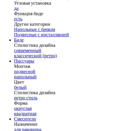
Угловая установка
да
Функция биде
есть
Другие категории
Напольные с бачком
Подвесные с инсталляцией
Биде
Стилистика дизайна
современный
классический (ретро)
Писсуары
Монтаж
подвесной
напольный
Цвет
белый
Стилистика дизайна
ретро стиль
Форма
округлая
квадратная
Смесители
Назначение
для раковины