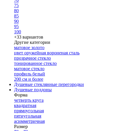
70
75
80
85
90
95
100
+33 вариантов
Другие категории
матовое золото
цвет оружейная вороненая сталь
прозрачное стекло
тонированное стекло
матовое стекло
профиль белый
200 см и более
Душевые стеклянные перегородки
Душевые поддоны
Форма
четверть круга
квадратная
прямоугольная
пятиугольная
асимметричная
Размер