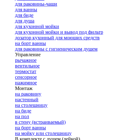
для раковины-чаши
для ванны
для биде
для душа
для кухонной мойки
для кухонной мойки и вывод под фильтр
дозатор кухонный для моющих средств
на борт ванны
для раковины с гигиеническим душем
Управление
рычажное
вентильное
термостат
сенсорное
нажимное
Монтаж
на раковину
настенный
на столешницу
на биде
на пол
в стену (встраиваемый)
на борт ванны
на мойку или столешницу
В комплекте с душем (лейкой)