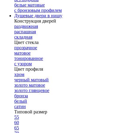
белые матовые
с бронзовым профилем
Душевые двери в нишу
Конструкция дверей
раздвижная
распашная
складная
Цвет стекла
прозрачное
матовое
тонированное
с узором
Цвет профиля
хром
черный матовый
золото матовое
золото глянцевое
бронза
белый
сатин
Типовой размер
55
60
65