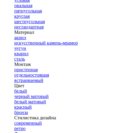
угловая
овальная
пятиугольная
круглая
шестиугольная
нестандартная
Материал
акрил
искусственный камень-мрамор
чугун
кварил
сталь
Монтаж
пристенная
отдельностоящая
встраиваемый
Цвет
белый
черный матовый
белый матовый
красный
бронза
Стилистика дизайна
современный
ретро