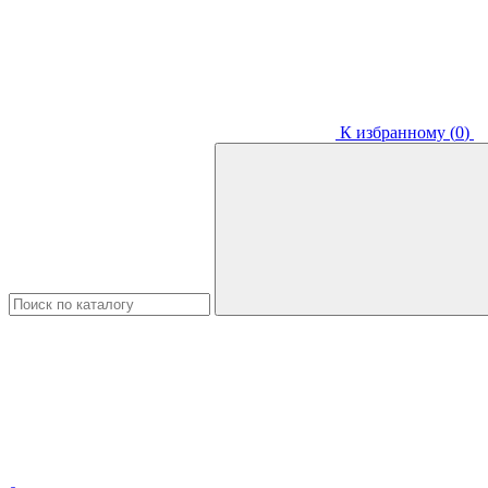
К избранному (
0
)