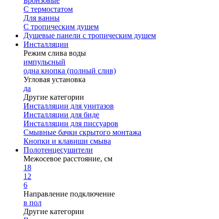
Бронзовые
С термостатом
Для ванны
С тропическим душем
Душевые панели с тропическим душем
Инсталляции
Режим слива воды
импульсный
одна кнопка (полный слив)
Угловая установка
да
Другие категории
Инсталляции для унитазов
Инсталляции для биде
Инсталляции для писсуаров
Смывные бачки скрытого монтажа
Кнопки и клавиши смыва
Полотенцесушители
Межосевое расстояние, см
18
12
6
Направление подключение
в пол
Другие категории