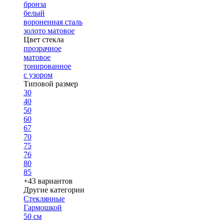
бронза
белый
вороненная сталь
золото матовое
Цвет стекла
прозрачное
матовое
тонированное
с узором
Типовой размер
30
40
50
60
67
70
75
76
80
85
+43 вариантов
Другие категории
Стеклянные
Гармошкой
50 см