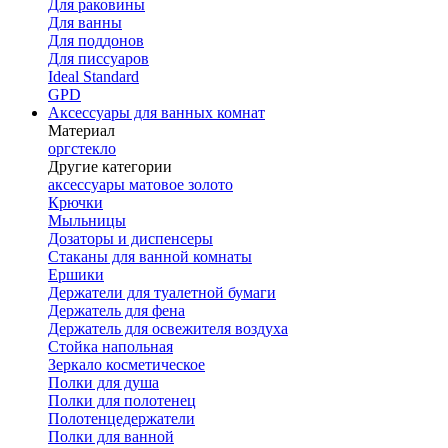
Для раковины
Для ванны
Для поддонов
Для писсуаров
Ideal Standard
GPD
Аксессуары для ванных комнат
Материал
оргстекло
Другие категории
аксессуары матовое золото
Крючки
Мыльницы
Дозаторы и диспенсеры
Стаканы для ванной комнаты
Ершики
Держатели для туалетной бумаги
Держатель для фена
Держатель для освежителя воздуха
Стойка напольная
Зеркало косметическое
Полки для душа
Полки для полотенец
Полотенцедержатели
Полки для ванной