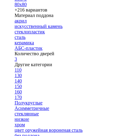
80х80
+216 вариантов
Материал поддона
акрил
искусственный камень
стеклопластик
сталь
керамика
АБС-пластик
Количество дверей
3
Другие категории
110
130
140
150
160
170
Полукруглые
Асимметричные
стеклянные
низкие
хром
цвет оружейная вороненая сталь
без поддона