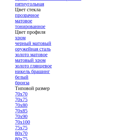
пятиугольная
Цвет стекла
прозрачное
матовое
тонированное
Цвет профиля
хром
черный матовый
оружейная сталь
золото матовое
матовый хром
золото глянцевое
никель брашинг
белый
бронза
Типовой размер
70х70
70х75
70х80
70х85
70х90
70х100
75х75
80х70
80х75