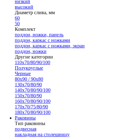
низкий
высокий
Диаметр слива, мм
60
50
Комплект
поддон, ножки, панель
поддон, каркас с ножками
поддон, каркас с ножками, экран
поддон, ножки
Другие категории
110х70/80/90/100
Полукруглые
Черные
80х90 / 90х80
130х70/80/90
140х70/80/90/100
150х70/80/90
160х70/80/90/100
170х70/75/80/90
180х70/80/90/100
Раковины
Тип раковины
подвесная
накладная на столешницу