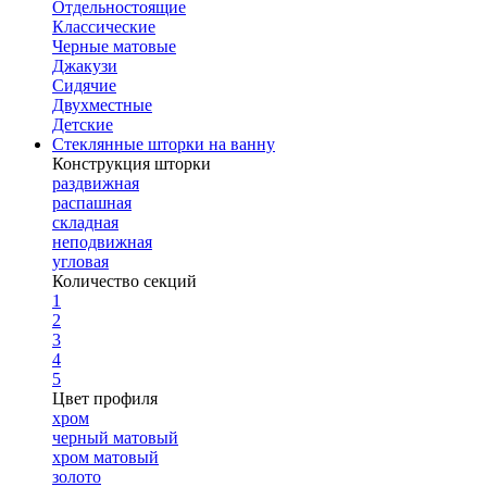
Отдельностоящие
Классические
Черные матовые
Джакузи
Сидячие
Двухместные
Детские
Стеклянные шторки на ванну
Конструкция шторки
раздвижная
распашная
складная
неподвижная
угловая
Количество секций
1
2
3
4
5
Цвет профиля
хром
черный матовый
хром матовый
золото