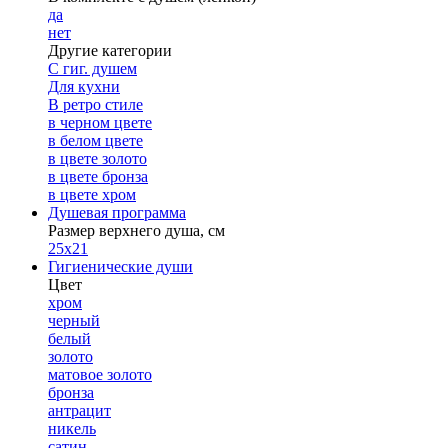
да
нет
Другие категории
С гиг. душем
Для кухни
В ретро стиле
в черном цвете
в белом цвете
в цвете золото
в цвете бронза
в цвете хром
Душевая программа
Размер верхнего душа, см
25х21
Гигиенические души
Цвет
хром
черный
белый
золото
матовое золото
бронза
антрацит
никель
сатин