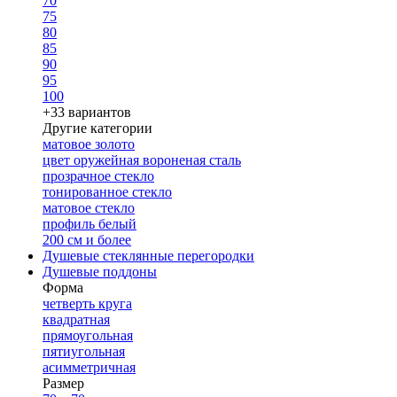
70
75
80
85
90
95
100
+33 вариантов
Другие категории
матовое золото
цвет оружейная вороненая сталь
прозрачное стекло
тонированное стекло
матовое стекло
профиль белый
200 см и более
Душевые стеклянные перегородки
Душевые поддоны
Форма
четверть круга
квадратная
прямоугольная
пятиугольная
асимметричная
Размер