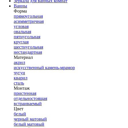
Зеркала для ванных комнат
Ванны
Форма
прямоугольная
асимметричная
угловая
овальная
пятиугольная
круглая
шестиугольная
нестандартная
Материал
акрил
искусственный камень-мрамор
чугун
кварил
сталь
Монтаж
пристенная
отдельностоящая
встраиваемый
Цвет
белый
черный матовый
белый матовый