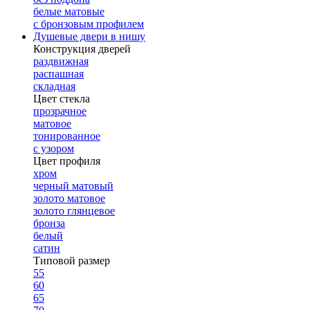
белые матовые
с бронзовым профилем
Душевые двери в нишу
Конструкция дверей
раздвижная
распашная
складная
Цвет стекла
прозрачное
матовое
тонированное
с узором
Цвет профиля
хром
черный матовый
золото матовое
золото глянцевое
бронза
белый
сатин
Типовой размер
55
60
65