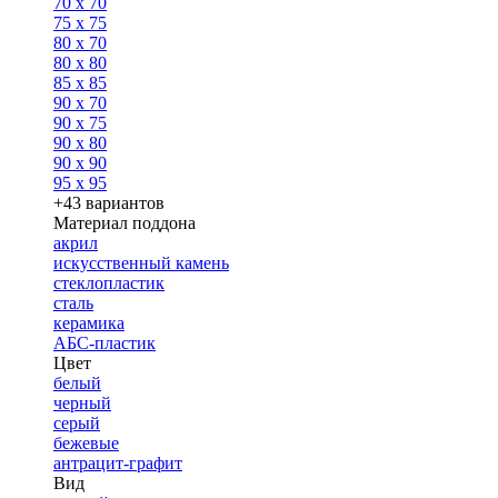
70 x 70
75 x 75
80 x 70
80 x 80
85 x 85
90 x 70
90 x 75
90 x 80
90 x 90
95 x 95
+43 вариантов
Материал поддона
акрил
искусственный камень
стеклопластик
сталь
керамика
АБС-пластик
Цвет
белый
черный
серый
бежевые
антрацит-графит
Вид