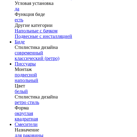
Угловая установка
да
Функция биде
есть
Другие категории
Напольные с бачком
Подвесные с инсталляцией
Биде
Стилистика дизайна
современный
классический (ретро)
Писсуары
Монтаж
подвесной
напольный
Цвет
белый
Стилистика дизайна
ретро стиль
Форма
округлая
квадратная
Смесители
Назначение
для раковины