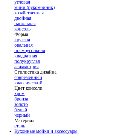
угловая
мини (рукомойник)
хозяйственная
двойная
напольная
консоль
Форма
круглая
овальная
прямоугольная
квадратная
полукруглая
асимметрия
Стилистика дизайна
современный
классический
Цвет консоли
хром
бронза
золото
белый
черный
Материал
сталь
Кухонные мойки и аксессуары