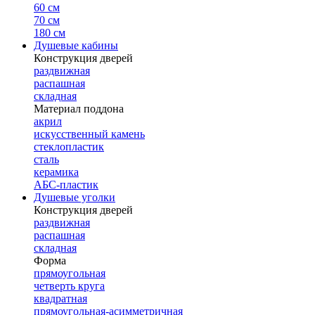
60 см
70 см
180 см
Душевые кабины
Конструкция дверей
раздвижная
распашная
складная
Материал поддона
акрил
искусственный камень
стеклопластик
сталь
керамика
АБС-пластик
Душевые уголки
Конструкция дверей
раздвижная
распашная
складная
Форма
прямоугольная
четверть круга
квадратная
прямоугольная-асимметричная