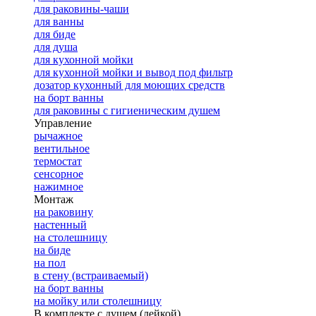
для раковины-чаши
для ванны
для биде
для душа
для кухонной мойки
для кухонной мойки и вывод под фильтр
дозатор кухонный для моющих средств
на борт ванны
для раковины с гигиеническим душем
Управление
рычажное
вентильное
термостат
сенсорное
нажимное
Монтаж
на раковину
настенный
на столешницу
на биде
на пол
в стену (встраиваемый)
на борт ванны
на мойку или столешницу
В комплекте с душем (лейкой)