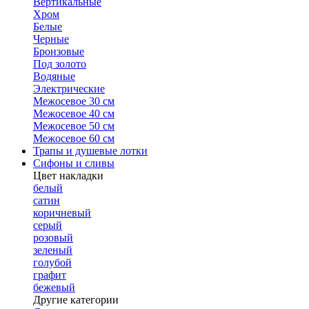
Вертикальные
Хром
Белые
Черные
Бронзовые
Под золото
Водяные
Электрические
Межосевое 30 см
Межосевое 40 см
Межосевое 50 см
Межосевое 60 см
Трапы и душевые лотки
Сифоны и сливы
Цвет накладки
белый
сатин
коричневый
серый
розовый
зеленый
голубой
графит
бежевый
Другие категории