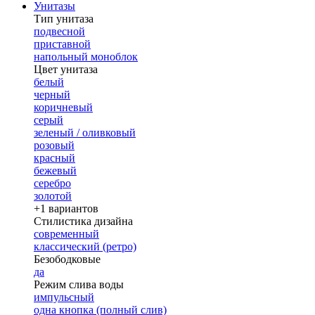
Унитазы
Тип унитаза
подвесной
приставной
напольный моноблок
Цвет унитаза
белый
черный
коричневый
серый
зеленый / оливковый
розовый
красный
бежевый
серебро
золотой
+1 вариантов
Стилистика дизайна
современный
классический (ретро)
Безободковые
да
Режим слива воды
импульсный
одна кнопка (полный слив)