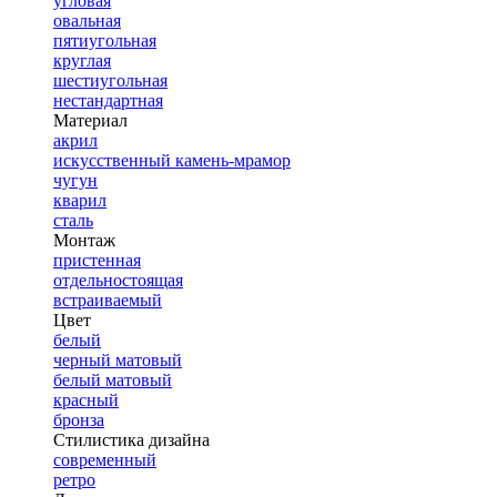
угловая
овальная
пятиугольная
круглая
шестиугольная
нестандартная
Материал
акрил
искусственный камень-мрамор
чугун
кварил
сталь
Монтаж
пристенная
отдельностоящая
встраиваемый
Цвет
белый
черный матовый
белый матовый
красный
бронза
Стилистика дизайна
современный
ретро