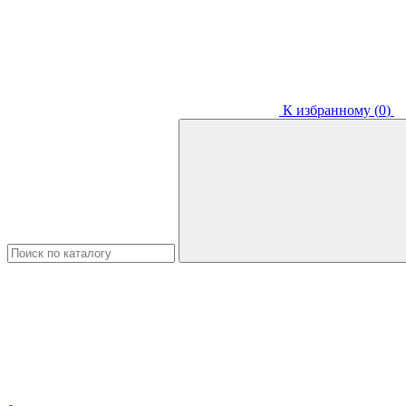
К избранному (
0
)