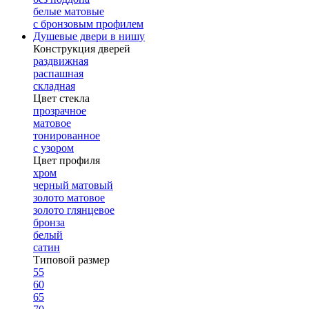
белые матовые
с бронзовым профилем
Душевые двери в нишу
Конструкция дверей
раздвижная
распашная
складная
Цвет стекла
прозрачное
матовое
тонированное
с узором
Цвет профиля
хром
черный матовый
золото матовое
золото глянцевое
бронза
белый
сатин
Типовой размер
55
60
65