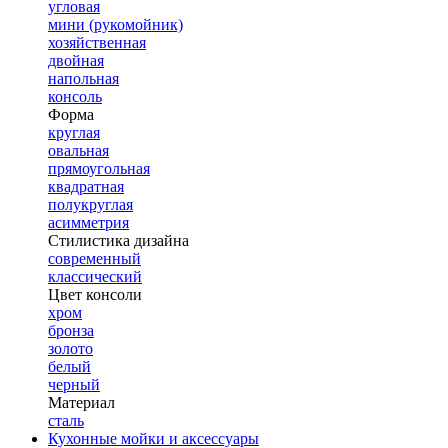
угловая
мини (рукомойник)
хозяйственная
двойная
напольная
консоль
Форма
круглая
овальная
прямоугольная
квадратная
полукруглая
асимметрия
Стилистика дизайна
современный
классический
Цвет консоли
хром
бронза
золото
белый
черный
Материал
сталь
Кухонные мойки и аксессуары