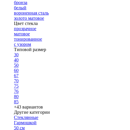
бронза
белый
вороненная сталь
золото матовое
Цвет стекла
прозрачное
матовое
тонированное
с узором
Типовой размер
30
40
50
60
67
70
75
76
80
85
+43 вариантов
Другие категории
Стеклянные
Гармошкой
50 см