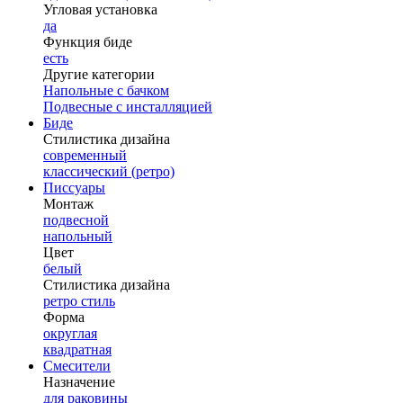
Угловая установка
да
Функция биде
есть
Другие категории
Напольные с бачком
Подвесные с инсталляцией
Биде
Стилистика дизайна
современный
классический (ретро)
Писсуары
Монтаж
подвесной
напольный
Цвет
белый
Стилистика дизайна
ретро стиль
Форма
округлая
квадратная
Смесители
Назначение
для раковины