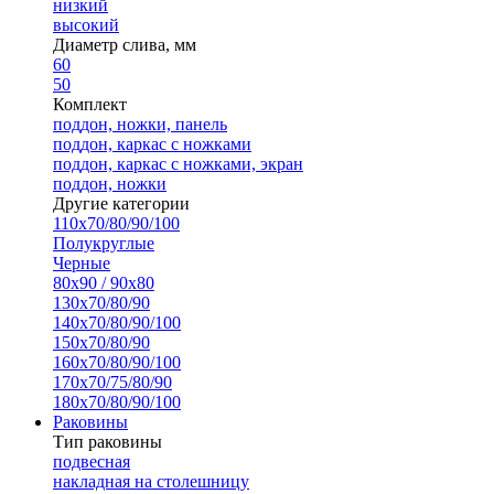
низкий
высокий
Диаметр слива, мм
60
50
Комплект
поддон, ножки, панель
поддон, каркас с ножками
поддон, каркас с ножками, экран
поддон, ножки
Другие категории
110х70/80/90/100
Полукруглые
Черные
80х90 / 90х80
130х70/80/90
140х70/80/90/100
150х70/80/90
160х70/80/90/100
170х70/75/80/90
180х70/80/90/100
Раковины
Тип раковины
подвесная
накладная на столешницу