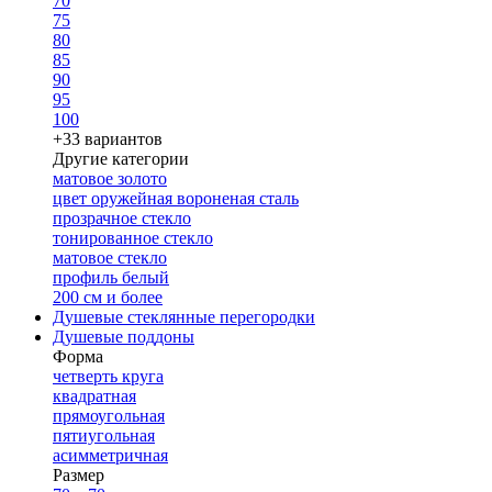
70
75
80
85
90
95
100
+33 вариантов
Другие категории
матовое золото
цвет оружейная вороненая сталь
прозрачное стекло
тонированное стекло
матовое стекло
профиль белый
200 см и более
Душевые стеклянные перегородки
Душевые поддоны
Форма
четверть круга
квадратная
прямоугольная
пятиугольная
асимметричная
Размер