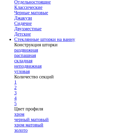
Отдельностоящие
Классические
Черные матовые
Джакузи
Сидячие
Двухместные
Детские
Стеклянные шторки на ванну
Конструкция шторки
раздвижная
распашная
складная
неподвижная
угловая
Количество секций
1
2
3
4
5
Цвет профиля
хром
черный матовый
хром матовый
золото