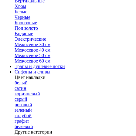
Вертикальные
Хром
Белые
Черные
Бронзовые
Под золото
Водяные
Электрические
Межосевое 30 см
Межосевое 40 см
Межосевое 50 см
Межосевое 60 см
Трапы и душевые лотки
Сифоны и сливы
Цвет накладки
белый
сатин
коричневый
серый
розовый
зеленый
голубой
графит
бежевый
Другие категории