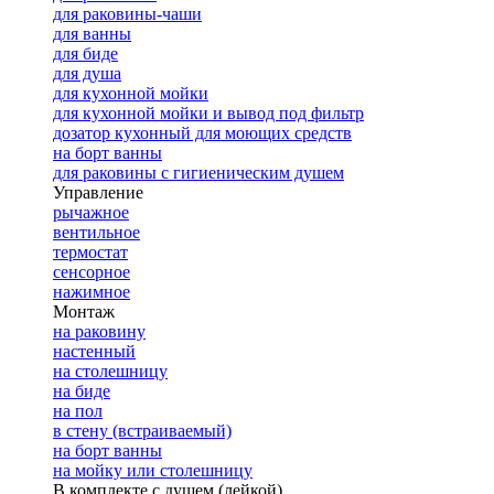
для раковины-чаши
для ванны
для биде
для душа
для кухонной мойки
для кухонной мойки и вывод под фильтр
дозатор кухонный для моющих средств
на борт ванны
для раковины с гигиеническим душем
Управление
рычажное
вентильное
термостат
сенсорное
нажимное
Монтаж
на раковину
настенный
на столешницу
на биде
на пол
в стену (встраиваемый)
на борт ванны
на мойку или столешницу
В комплекте с душем (лейкой)