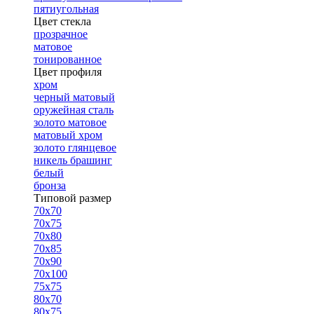
пятиугольная
Цвет стекла
прозрачное
матовое
тонированное
Цвет профиля
хром
черный матовый
оружейная сталь
золото матовое
матовый хром
золото глянцевое
никель брашинг
белый
бронза
Типовой размер
70х70
70х75
70х80
70х85
70х90
70х100
75х75
80х70
80х75