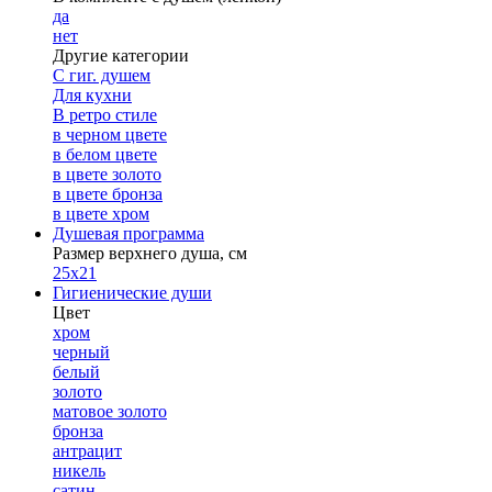
да
нет
Другие категории
С гиг. душем
Для кухни
В ретро стиле
в черном цвете
в белом цвете
в цвете золото
в цвете бронза
в цвете хром
Душевая программа
Размер верхнего душа, см
25х21
Гигиенические души
Цвет
хром
черный
белый
золото
матовое золото
бронза
антрацит
никель
сатин