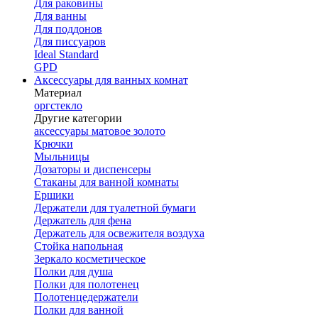
Для раковины
Для ванны
Для поддонов
Для писсуаров
Ideal Standard
GPD
Аксессуары для ванных комнат
Материал
оргстекло
Другие категории
аксессуары матовое золото
Крючки
Мыльницы
Дозаторы и диспенсеры
Стаканы для ванной комнаты
Ершики
Держатели для туалетной бумаги
Держатель для фена
Держатель для освежителя воздуха
Стойка напольная
Зеркало косметическое
Полки для душа
Полки для полотенец
Полотенцедержатели
Полки для ванной