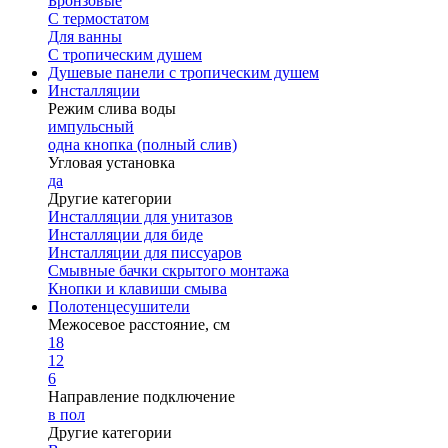
Бронзовые
С термостатом
Для ванны
С тропическим душем
Душевые панели с тропическим душем
Инсталляции
Режим слива воды
импульсный
одна кнопка (полный слив)
Угловая установка
да
Другие категории
Инсталляции для унитазов
Инсталляции для биде
Инсталляции для писсуаров
Смывные бачки скрытого монтажа
Кнопки и клавиши смыва
Полотенцесушители
Межосевое расстояние, см
18
12
6
Направление подключение
в пол
Другие категории