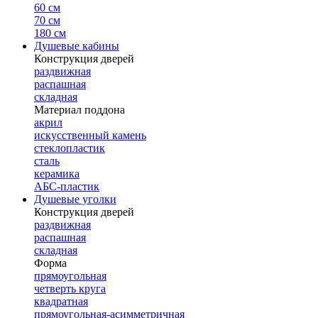
60 см
70 см
180 см
Душевые кабины
Конструкция дверей
раздвижная
распашная
складная
Материал поддона
акрил
искусственный камень
стеклопластик
сталь
керамика
АБС-пластик
Душевые уголки
Конструкция дверей
раздвижная
распашная
складная
Форма
прямоугольная
четверть круга
квадратная
прямоугольная-асимметричная