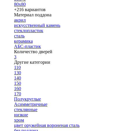
80х80
+216 вариантов
Материал поддона
акрил
искусственный камень
стеклопластик
сталь
керамика
АБС-пластик
Количество дверей
3
Другие категории
110
130
140
150
160
170
Полукруглые
Асимметричные
стеклянные
низкие
хром
цвет оружейная вороненая сталь
без поддона