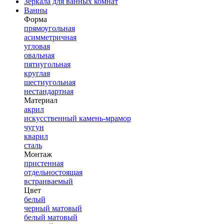
Зеркала для ванных комнат
Ванны
Форма
прямоугольная
асимметричная
угловая
овальная
пятиугольная
круглая
шестиугольная
нестандартная
Материал
акрил
искусственный камень-мрамор
чугун
кварил
сталь
Монтаж
пристенная
отдельностоящая
встраиваемый
Цвет
белый
черный матовый
белый матовый