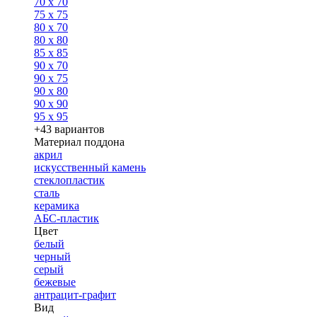
70 x 70
75 x 75
80 x 70
80 x 80
85 x 85
90 x 70
90 x 75
90 x 80
90 x 90
95 x 95
+43 вариантов
Материал поддона
акрил
искусственный камень
стеклопластик
сталь
керамика
АБС-пластик
Цвет
белый
черный
серый
бежевые
антрацит-графит
Вид