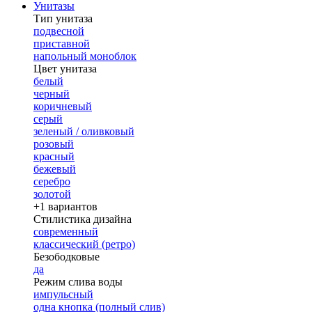
Унитазы
Тип унитаза
подвесной
приставной
напольный моноблок
Цвет унитаза
белый
черный
коричневый
серый
зеленый / оливковый
розовый
красный
бежевый
серебро
золотой
+1 вариантов
Стилистика дизайна
современный
классический (ретро)
Безободковые
да
Режим слива воды
импульсный
одна кнопка (полный слив)