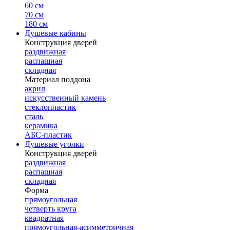
60 см
70 см
180 см
Душевые кабины
Конструкция дверей
раздвижная
распашная
складная
Материал поддона
акрил
искусственный камень
стеклопластик
сталь
керамика
АБС-пластик
Душевые уголки
Конструкция дверей
раздвижная
распашная
складная
Форма
прямоугольная
четверть круга
квадратная
прямоугольная-асимметричная