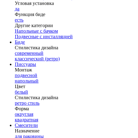
Угловая установка
да
Функция биде
есть
Другие категории
Напольные с бачком
Подвесные с инсталляцией
Биде
Стилистика дизайна
современный
классический (ретро)
Писсуары
Монтаж
подвесной
напольный
Цвет
белый
Стилистика дизайна
ретро стиль
Форма
округлая
квадратная
Смесители
Назначение
для раковины