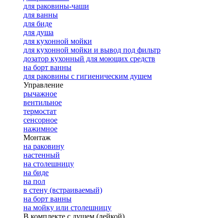
для раковины-чаши
для ванны
для биде
для душа
для кухонной мойки
для кухонной мойки и вывод под фильтр
дозатор кухонный для моющих средств
на борт ванны
для раковины с гигиеническим душем
Управление
рычажное
вентильное
термостат
сенсорное
нажимное
Монтаж
на раковину
настенный
на столешницу
на биде
на пол
в стену (встраиваемый)
на борт ванны
на мойку или столешницу
В комплекте с душем (лейкой)