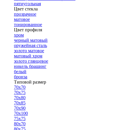
пятиугольная
Цвет стекла
прозрачное
матовое
тонированное
Цвет профиля
хром
черный матовый
оружейная сталь
золото матовое
матовый хром
золото глянцевое
никель брашинг
белый
бронза
Типовой размер
70х70
70х75
70х80
70х85
70х90
70х100
75х75
80х70
80х75