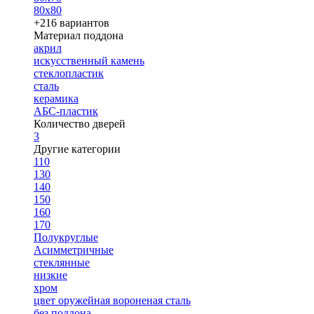
80х80
+216 вариантов
Материал поддона
акрил
искусственный камень
стеклопластик
сталь
керамика
АБС-пластик
Количество дверей
3
Другие категории
110
130
140
150
160
170
Полукруглые
Асимметричные
стеклянные
низкие
хром
цвет оружейная вороненая сталь
без поддона