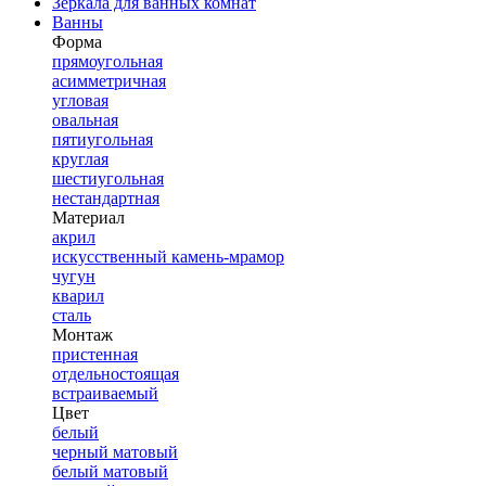
Зеркала для ванных комнат
Ванны
Форма
прямоугольная
асимметричная
угловая
овальная
пятиугольная
круглая
шестиугольная
нестандартная
Материал
акрил
искусственный камень-мрамор
чугун
кварил
сталь
Монтаж
пристенная
отдельностоящая
встраиваемый
Цвет
белый
черный матовый
белый матовый