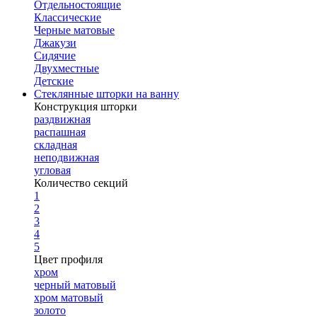
Отдельностоящие
Классические
Черные матовые
Джакузи
Сидячие
Двухместные
Детские
Стеклянные шторки на ванну
Конструкция шторки
раздвижная
распашная
складная
неподвижная
угловая
Количество секций
1
2
3
4
5
Цвет профиля
хром
черный матовый
хром матовый
золото