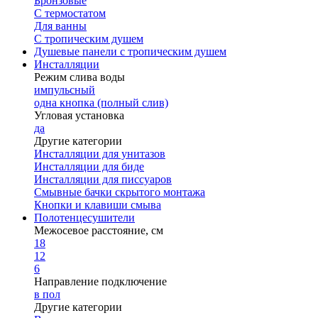
Бронзовые
С термостатом
Для ванны
С тропическим душем
Душевые панели с тропическим душем
Инсталляции
Режим слива воды
импульсный
одна кнопка (полный слив)
Угловая установка
да
Другие категории
Инсталляции для унитазов
Инсталляции для биде
Инсталляции для писсуаров
Смывные бачки скрытого монтажа
Кнопки и клавиши смыва
Полотенцесушители
Межосевое расстояние, см
18
12
6
Направление подключение
в пол
Другие категории