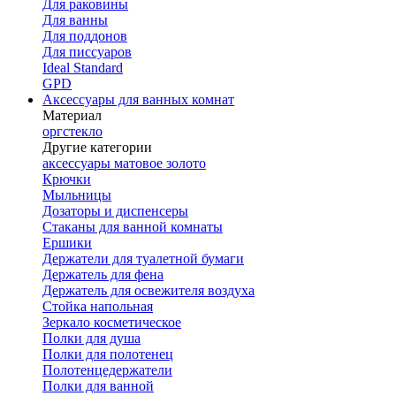
Для раковины
Для ванны
Для поддонов
Для писсуаров
Ideal Standard
GPD
Аксессуары для ванных комнат
Материал
оргстекло
Другие категории
аксессуары матовое золото
Крючки
Мыльницы
Дозаторы и диспенсеры
Стаканы для ванной комнаты
Ершики
Держатели для туалетной бумаги
Держатель для фена
Держатель для освежителя воздуха
Стойка напольная
Зеркало косметическое
Полки для душа
Полки для полотенец
Полотенцедержатели
Полки для ванной