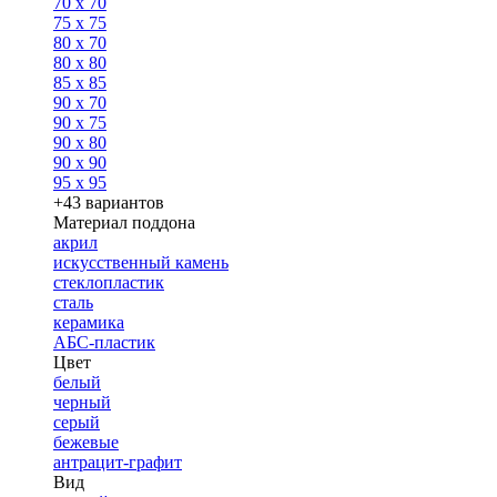
70 x 70
75 x 75
80 x 70
80 x 80
85 x 85
90 x 70
90 x 75
90 x 80
90 x 90
95 x 95
+43 вариантов
Материал поддона
акрил
искусственный камень
стеклопластик
сталь
керамика
АБС-пластик
Цвет
белый
черный
серый
бежевые
антрацит-графит
Вид