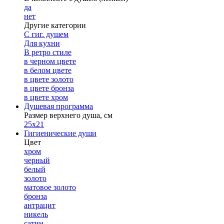
да
нет
Другие категории
С гиг. душем
Для кухни
В ретро стиле
в черном цвете
в белом цвете
в цвете золото
в цвете бронза
в цвете хром
Душевая программа
Размер верхнего душа, см
25х21
Гигиенические души
Цвет
хром
черный
белый
золото
матовое золото
бронза
антрацит
никель
сатин