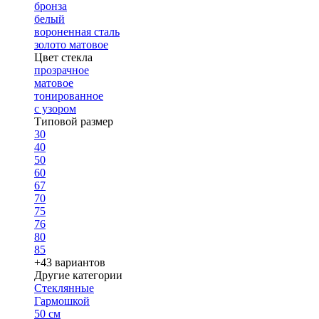
бронза
белый
вороненная сталь
золото матовое
Цвет стекла
прозрачное
матовое
тонированное
с узором
Типовой размер
30
40
50
60
67
70
75
76
80
85
+43 вариантов
Другие категории
Стеклянные
Гармошкой
50 см