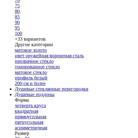
70
75
80
85
90
95
100
+33 вариантов
Другие категории
матовое золото
цвет оружейная вороненая сталь
прозрачное стекло
тонированное стекло
матовое стекло
профиль белый
200 см и более
Душевые стеклянные перегородки
Душевые поддоны
Форма
четверть круга
квадратная
прямоугольная
пятиугольная
асимметричная
Размер