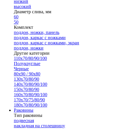
низкий
высокий
Диаметр слива, мм
60
50
Комплект
поддон, ножки, панель
поддон, каркас с ножками
поддон, каркас с ножками, экран
поддон, ножки
Другие категории
110х70/80/90/100
Полукруглые
Черные
80х90 / 90х80
130х70/80/90
140х70/80/90/100
150х70/80/90
160х70/80/90/100
170х70/75/80/90
180х70/80/90/100
Раковины
Тип раковины
подвесная
накладная на столешницу