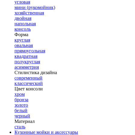
угловая
мини (рукомойник)
хозяйственная
двойная
напольная
консоль
Форма
круглая
овальная
прямоугольная
квадратная
полукруглая
асимметрия
Стилистика дизайна
современный
классический
Цвет консоли
хром
бронза
золото
белый
черный
Материал
сталь
Кухонные мойки и аксессуары