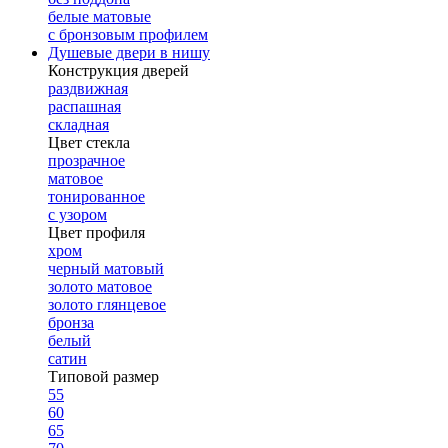
белые матовые
с бронзовым профилем
Душевые двери в нишу
Конструкция дверей
раздвижная
распашная
складная
Цвет стекла
прозрачное
матовое
тонированное
с узором
Цвет профиля
хром
черный матовый
золото матовое
золото глянцевое
бронза
белый
сатин
Типовой размер
55
60
65