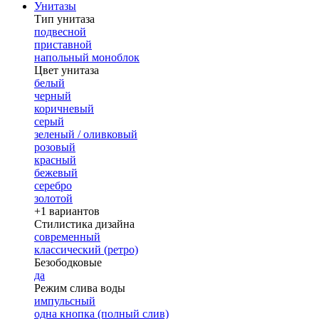
Унитазы
Тип унитаза
подвесной
приставной
напольный моноблок
Цвет унитаза
белый
черный
коричневый
серый
зеленый / оливковый
розовый
красный
бежевый
серебро
золотой
+1 вариантов
Стилистика дизайна
современный
классический (ретро)
Безободковые
да
Режим слива воды
импульсный
одна кнопка (полный слив)