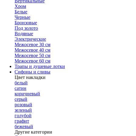
Вертикальные
Хром
Белые
Черные
Бронзовые
Под золото
Водяные
Электрические
Межосевое 30 см
Межосевое 40 см
Межосевое 50 см
Межосевое 60 см
Трапы и душевые лотки
Сифоны и сливы
Цвет накладки
белый
сатин
коричневый
серый
розовый
зеленый
голубой
графит
бежевый
Другие категории