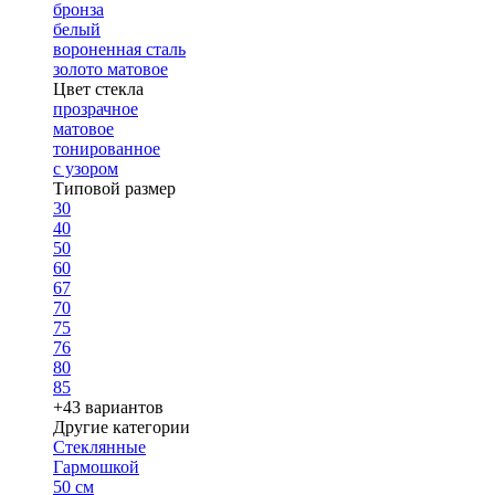
бронза
белый
вороненная сталь
золото матовое
Цвет стекла
прозрачное
матовое
тонированное
с узором
Типовой размер
30
40
50
60
67
70
75
76
80
85
+43 вариантов
Другие категории
Стеклянные
Гармошкой
50 см