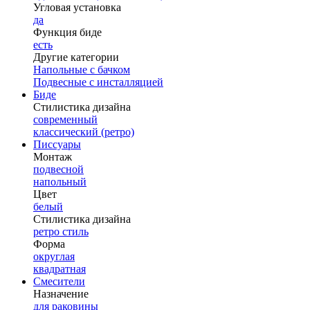
Угловая установка
да
Функция биде
есть
Другие категории
Напольные с бачком
Подвесные с инсталляцией
Биде
Стилистика дизайна
современный
классический (ретро)
Писсуары
Монтаж
подвесной
напольный
Цвет
белый
Стилистика дизайна
ретро стиль
Форма
округлая
квадратная
Смесители
Назначение
для раковины