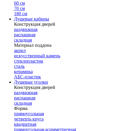
60 см
70 см
180 см
Душевые кабины
Конструкция дверей
раздвижная
распашная
складная
Материал поддона
акрил
искусственный камень
стеклопластик
сталь
керамика
АБС-пластик
Душевые уголки
Конструкция дверей
раздвижная
распашная
складная
Форма
прямоугольная
четверть круга
квадратная
прямоугольная-асимметричная