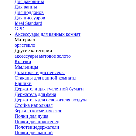
Для раковины
Для ванны
Для поддонов
Для писсуаров
Ideal Standard
GPD
Аксессуары для ванных комнат
Материал
оргстекло
Другие категории
аксессуары матовое золото
Крючки
Мыльницы
Дозаторы и диспенсеры
Стаканы для ванной комнаты
Ершики
Держатели для туалетной бумаги
Держатель для фена
Держатель для освежителя воздуха
Стойка напольная
Зеркало косметическое
Полки для душа
Полки для полотенец
Полотенцедержатели
Полки для ванной