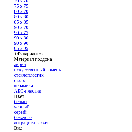
70 x 70
75 x 75
80 x 70
80 x 80
85 x 85
90 x 70
90 x 75
90 x 80
90 x 90
95 x 95
+43 вариантов
Материал поддона
акрил
искусственный камень
стеклопластик
сталь
керамика
АБС-пластик
Цвет
белый
черный
серый
бежевые
антрацит-графит
Вид