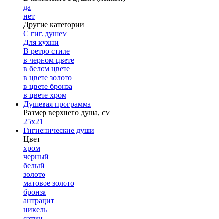
да
нет
Другие категории
С гиг. душем
Для кухни
В ретро стиле
в черном цвете
в белом цвете
в цвете золото
в цвете бронза
в цвете хром
Душевая программа
Размер верхнего душа, см
25х21
Гигиенические души
Цвет
хром
черный
белый
золото
матовое золото
бронза
антрацит
никель
сатин