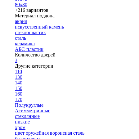
80х80
+216 вариантов
Материал поддона
акрил
искусственный камень
стеклопластик
сталь
керамика
АБС-пластик
Количество дверей
3
Другие категории
110
130
140
150
160
170
Полукруглые
Асимметричные
стеклянные
низкие
хром
цвет оружейная вороненая сталь
без поддона