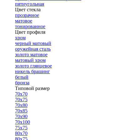
пятиугольная
Цвет стекла
прозрачное
матовое
тонированное
Цвет профиля
хром
черный матовый
оружейная сталь
золото матовое
матовый хром
золото глянцевое
никель брашинг
белый
бронза
Типовой размер
70х70
70х75
70х80
70х85
70х90
70х100
75х75
80х70
80х75