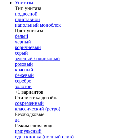
Унитазы
Тип унитаза
подвесной
приставной
напольный моноблок
Цвет унитаза
белый
черный
коричневый
серый
зеленый / оливковый
розовый
красный
бежевый
серебро
золотой
+1 вариантов
Стилистика дизайна
современный
классический (ретро)
Безободковые
да
Режим слива воды
импульсный
одна кнопка (полный слив)