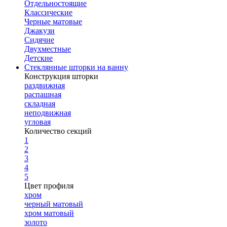
Отдельностоящие
Классические
Черные матовые
Джакузи
Сидячие
Двухместные
Детские
Стеклянные шторки на ванну
Конструкция шторки
раздвижная
распашная
складная
неподвижная
угловая
Количество секций
1
2
3
4
5
Цвет профиля
хром
черный матовый
хром матовый
золото