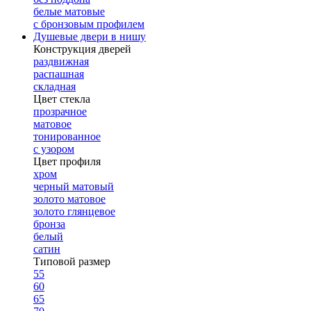
белые матовые
с бронзовым профилем
Душевые двери в нишу
Конструкция дверей
раздвижная
распашная
складная
Цвет стекла
прозрачное
матовое
тонированное
с узором
Цвет профиля
хром
черный матовый
золото матовое
золото глянцевое
бронза
белый
сатин
Типовой размер
55
60
65