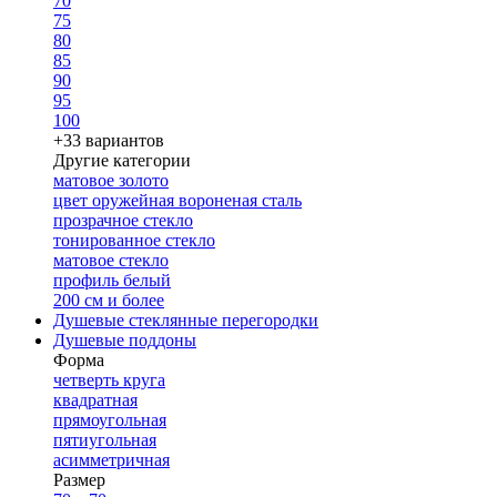
70
75
80
85
90
95
100
+33 вариантов
Другие категории
матовое золото
цвет оружейная вороненая сталь
прозрачное стекло
тонированное стекло
матовое стекло
профиль белый
200 см и более
Душевые стеклянные перегородки
Душевые поддоны
Форма
четверть круга
квадратная
прямоугольная
пятиугольная
асимметричная
Размер