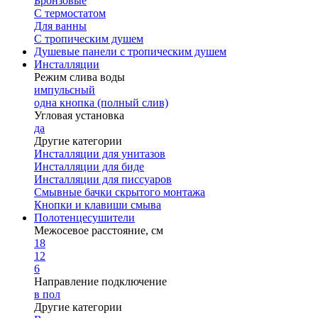
Бронзовые
С термостатом
Для ванны
С тропическим душем
Душевые панели с тропическим душем
Инсталляции
Режим слива воды
импульсный
одна кнопка (полный слив)
Угловая установка
да
Другие категории
Инсталляции для унитазов
Инсталляции для биде
Инсталляции для писсуаров
Смывные бачки скрытого монтажа
Кнопки и клавиши смыва
Полотенцесушители
Межосевое расстояние, см
18
12
6
Направление подключение
в пол
Другие категории