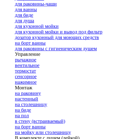
для раковины-чаши
для ванны
для биде
для душа
для кухонной мойки
для кухонной мойки и вывод под фильтр
дозатор кухонный для моющих средств
на борт ванны
для раковины с гигиеническим душем
Управление
рычажное
вентильное
термостат
сенсорное
нажимное
Монтаж
на раковину
настенный
на столешницу
на биде
на пол
в стену (встраиваемый)
на борт ванны
на мойку или столешницу
В комплекте с душем (лейкой)