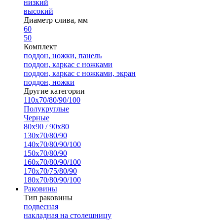
низкий
высокий
Диаметр слива, мм
60
50
Комплект
поддон, ножки, панель
поддон, каркас с ножками
поддон, каркас с ножками, экран
поддон, ножки
Другие категории
110х70/80/90/100
Полукруглые
Черные
80х90 / 90х80
130х70/80/90
140х70/80/90/100
150х70/80/90
160х70/80/90/100
170х70/75/80/90
180х70/80/90/100
Раковины
Тип раковины
подвесная
накладная на столешницу