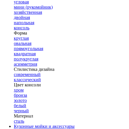
угловая
мини (рукомойник)
хозяйственная
двойная
напольная
консоль
Форма
круглая
овальная
прямоугольная
квадратная
полукруглая
асимметрия
Стилистика дизайна
современный
классический
Цвет консоли
хром
бронза
золото
белый
черный
Материал
сталь
Кухонные мойки и аксессуары