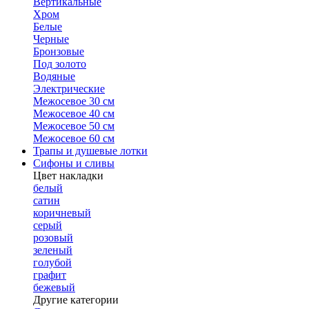
Вертикальные
Хром
Белые
Черные
Бронзовые
Под золото
Водяные
Электрические
Межосевое 30 см
Межосевое 40 см
Межосевое 50 см
Межосевое 60 см
Трапы и душевые лотки
Сифоны и сливы
Цвет накладки
белый
сатин
коричневый
серый
розовый
зеленый
голубой
графит
бежевый
Другие категории