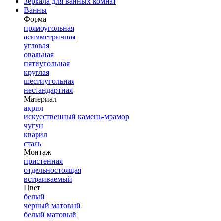
Зеркала для ванных комнат
Ванны
Форма
прямоугольная
асимметричная
угловая
овальная
пятиугольная
круглая
шестиугольная
нестандартная
Материал
акрил
искусственный камень-мрамор
чугун
кварил
сталь
Монтаж
пристенная
отдельностоящая
встраиваемый
Цвет
белый
черный матовый
белый матовый