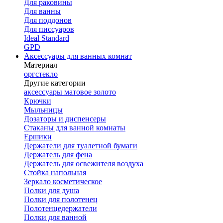
Для раковины
Для ванны
Для поддонов
Для писсуаров
Ideal Standard
GPD
Аксессуары для ванных комнат
Материал
оргстекло
Другие категории
аксессуары матовое золото
Крючки
Мыльницы
Дозаторы и диспенсеры
Стаканы для ванной комнаты
Ершики
Держатели для туалетной бумаги
Держатель для фена
Держатель для освежителя воздуха
Стойка напольная
Зеркало косметическое
Полки для душа
Полки для полотенец
Полотенцедержатели
Полки для ванной