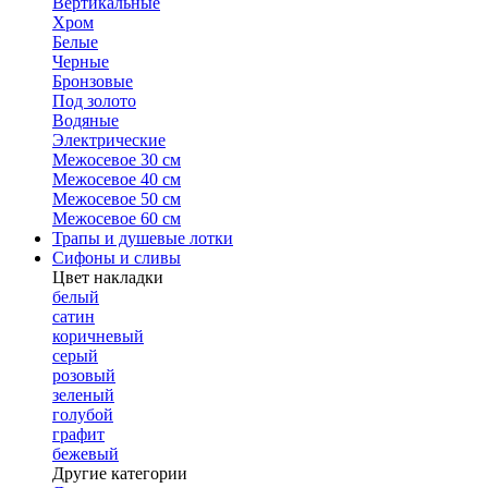
Вертикальные
Хром
Белые
Черные
Бронзовые
Под золото
Водяные
Электрические
Межосевое 30 см
Межосевое 40 см
Межосевое 50 см
Межосевое 60 см
Трапы и душевые лотки
Сифоны и сливы
Цвет накладки
белый
сатин
коричневый
серый
розовый
зеленый
голубой
графит
бежевый
Другие категории