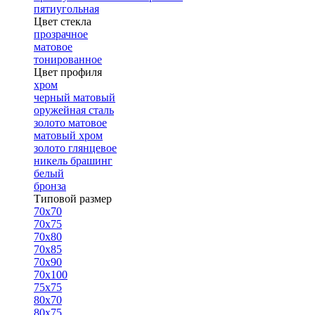
пятиугольная
Цвет стекла
прозрачное
матовое
тонированное
Цвет профиля
хром
черный матовый
оружейная сталь
золото матовое
матовый хром
золото глянцевое
никель брашинг
белый
бронза
Типовой размер
70х70
70х75
70х80
70х85
70х90
70х100
75х75
80х70
80х75