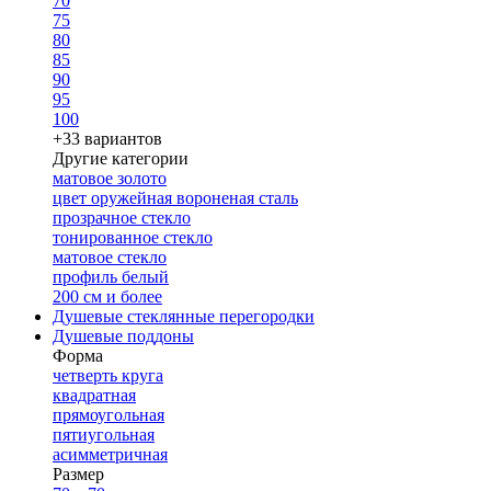
70
75
80
85
90
95
100
+33 вариантов
Другие категории
матовое золото
цвет оружейная вороненая сталь
прозрачное стекло
тонированное стекло
матовое стекло
профиль белый
200 см и более
Душевые стеклянные перегородки
Душевые поддоны
Форма
четверть круга
квадратная
прямоугольная
пятиугольная
асимметричная
Размер