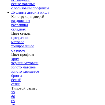
белые матовые
с бронзовым профилем
Душевые двери в нишу
Конструкция дверей
раздвижная
распашная
складная
Цвет стекла
прозрачное
матовое
тонированное
с узором
Цвет профиля
хром
черный матовый
золото матовое
золото глянцевое
бронза
белый
сатин
Типовой размер
55
60
65