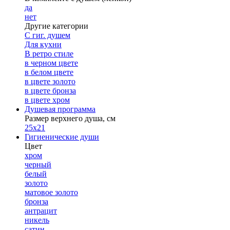
да
нет
Другие категории
С гиг. душем
Для кухни
В ретро стиле
в черном цвете
в белом цвете
в цвете золото
в цвете бронза
в цвете хром
Душевая программа
Размер верхнего душа, см
25х21
Гигиенические души
Цвет
хром
черный
белый
золото
матовое золото
бронза
антрацит
никель
сатин