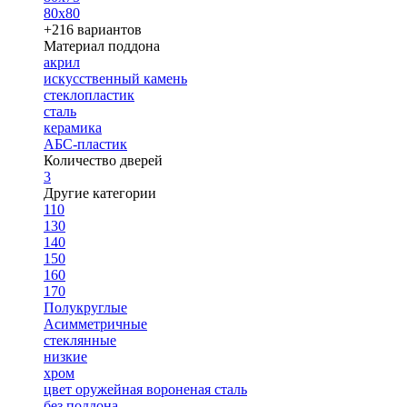
80х80
+216 вариантов
Материал поддона
акрил
искусственный камень
стеклопластик
сталь
керамика
АБС-пластик
Количество дверей
3
Другие категории
110
130
140
150
160
170
Полукруглые
Асимметричные
стеклянные
низкие
хром
цвет оружейная вороненая сталь
без поддона