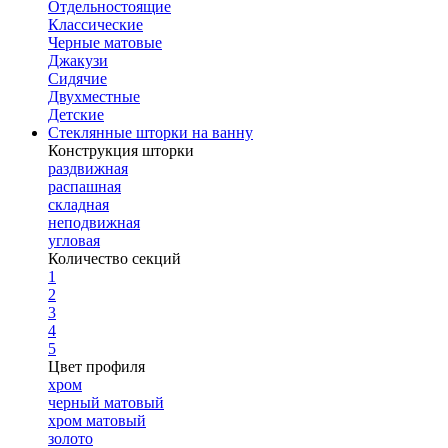
Отдельностоящие
Классические
Черные матовые
Джакузи
Сидячие
Двухместные
Детские
Стеклянные шторки на ванну
Конструкция шторки
раздвижная
распашная
складная
неподвижная
угловая
Количество секций
1
2
3
4
5
Цвет профиля
хром
черный матовый
хром матовый
золото