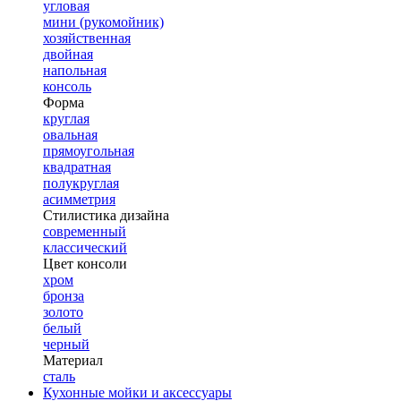
угловая
мини (рукомойник)
хозяйственная
двойная
напольная
консоль
Форма
круглая
овальная
прямоугольная
квадратная
полукруглая
асимметрия
Стилистика дизайна
современный
классический
Цвет консоли
хром
бронза
золото
белый
черный
Материал
сталь
Кухонные мойки и аксессуары