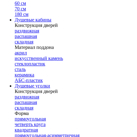
60 см
70 см
180 см
Душевые кабины
Конструкция дверей
раздвижная
распашная
складная
Материал поддона
акрил
искусственный камень
стеклопластик
сталь
керамика
АБС-пластик
Душевые уголки
Конструкция дверей
раздвижная
распашная
складная
Форма
прямоугольная
четверть круга
квадратная
прямоугольная-асимметричная