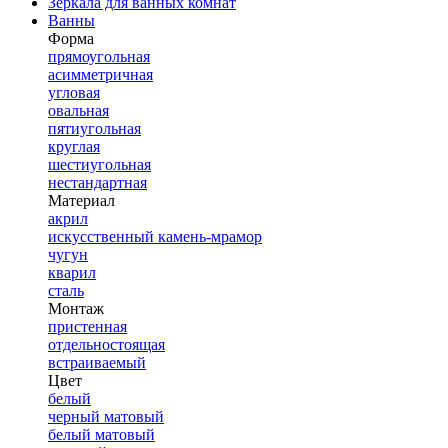
Зеркала для ванных комнат
Ванны
Форма
прямоугольная
асимметричная
угловая
овальная
пятиугольная
круглая
шестиугольная
нестандартная
Материал
акрил
искусственный камень-мрамор
чугун
кварил
сталь
Монтаж
пристенная
отдельностоящая
встраиваемый
Цвет
белый
черный матовый
белый матовый