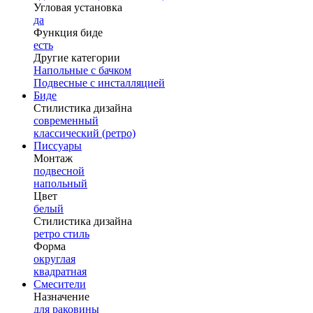
Угловая установка
да
Функция биде
есть
Другие категории
Напольные с бачком
Подвесные с инсталляцией
Биде
Стилистика дизайна
современный
классический (ретро)
Писсуары
Монтаж
подвесной
напольный
Цвет
белый
Стилистика дизайна
ретро стиль
Форма
округлая
квадратная
Смесители
Назначение
для раковины