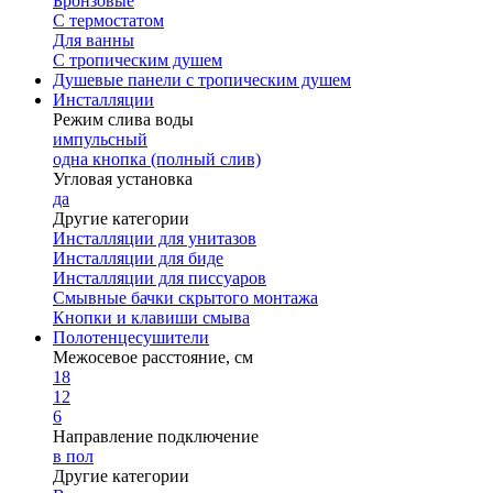
Бронзовые
С термостатом
Для ванны
С тропическим душем
Душевые панели с тропическим душем
Инсталляции
Режим слива воды
импульсный
одна кнопка (полный слив)
Угловая установка
да
Другие категории
Инсталляции для унитазов
Инсталляции для биде
Инсталляции для писсуаров
Смывные бачки скрытого монтажа
Кнопки и клавиши смыва
Полотенцесушители
Межосевое расстояние, см
18
12
6
Направление подключение
в пол
Другие категории