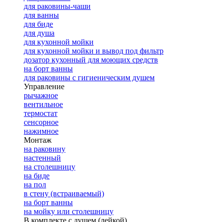
для раковины-чаши
для ванны
для биде
для душа
для кухонной мойки
для кухонной мойки и вывод под фильтр
дозатор кухонный для моющих средств
на борт ванны
для раковины с гигиеническим душем
Управление
рычажное
вентильное
термостат
сенсорное
нажимное
Монтаж
на раковину
настенный
на столешницу
на биде
на пол
в стену (встраиваемый)
на борт ванны
на мойку или столешницу
В комплекте с душем (лейкой)