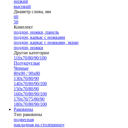
низкий
высокий
Диаметр слива, мм
60
50
Комплект
поддон, ножки, панель
поддон, каркас с ножками
поддон, каркас с ножками, экран
поддон, ножки
Другие категории
110х70/80/90/100
Полукруглые
Черные
80х90 / 90х80
130х70/80/90
140х70/80/90/100
150х70/80/90
160х70/80/90/100
170х70/75/80/90
180х70/80/90/100
Раковины
Тип раковины
подвесная
накладная на столешницу