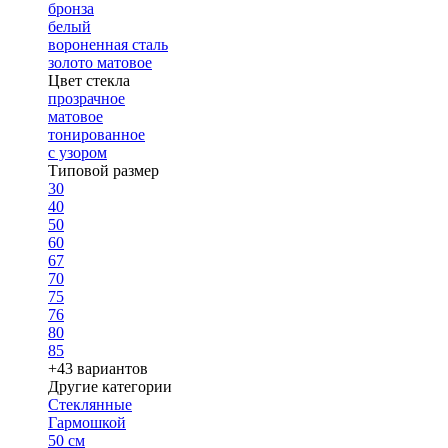
бронза
белый
вороненная сталь
золото матовое
Цвет стекла
прозрачное
матовое
тонированное
с узором
Типовой размер
30
40
50
60
67
70
75
76
80
85
+43 вариантов
Другие категории
Стеклянные
Гармошкой
50 см