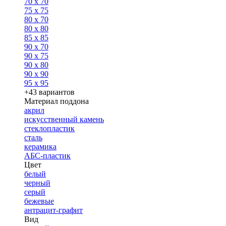
70 x 70
75 x 75
80 x 70
80 x 80
85 x 85
90 x 70
90 x 75
90 x 80
90 x 90
95 x 95
+43 вариантов
Материал поддона
акрил
искусственный камень
стеклопластик
сталь
керамика
АБС-пластик
Цвет
белый
черный
серый
бежевые
антрацит-графит
Вид