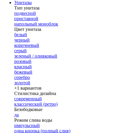
Унитазы
Тип унитаза
подвесной
приставной
напольный моноблок
Цвет унитаза
белый
черный
коричневый
серый
зеленый / оливковый
розовый
красный
бежевый
серебро
золотой
+1 вариантов
Стилистика дизайна
современный
классический (ретро)
Безободковые
да
Режим слива воды
импульсный
одна кнопка (полный слив)