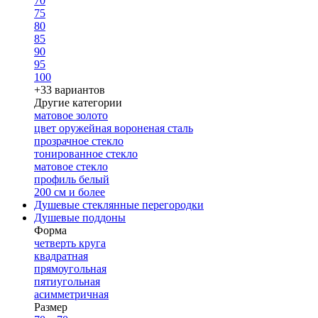
70
75
80
85
90
95
100
+33 вариантов
Другие категории
матовое золото
цвет оружейная вороненая сталь
прозрачное стекло
тонированное стекло
матовое стекло
профиль белый
200 см и более
Душевые стеклянные перегородки
Душевые поддоны
Форма
четверть круга
квадратная
прямоугольная
пятиугольная
асимметричная
Размер