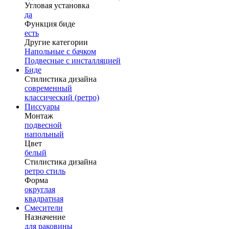
Угловая установка
да
Функция биде
есть
Другие категории
Напольные с бачком
Подвесные с инсталляцией
Биде
Стилистика дизайна
современный
классический (ретро)
Писсуары
Монтаж
подвесной
напольный
Цвет
белый
Стилистика дизайна
ретро стиль
Форма
округлая
квадратная
Смесители
Назначение
для раковины