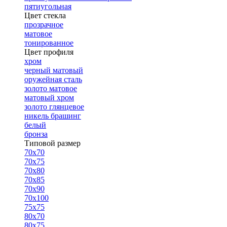
пятиугольная
Цвет стекла
прозрачное
матовое
тонированное
Цвет профиля
хром
черный матовый
оружейная сталь
золото матовое
матовый хром
золото глянцевое
никель брашинг
белый
бронза
Типовой размер
70х70
70х75
70х80
70х85
70х90
70х100
75х75
80х70
80х75