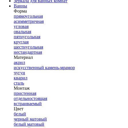
Зеркала для ванных комнат
Ванны
Форма
прямоугольная
асимметричная
угловая
овальная
пятиугольная
круглая
шестиугольная
нестандартная
Материал
акрил
искусственный камень-мрамор
чугун
кварил
сталь
Монтаж
пристенная
отдельностоящая
встраиваемый
Цвет
белый
черный матовый
белый матовый