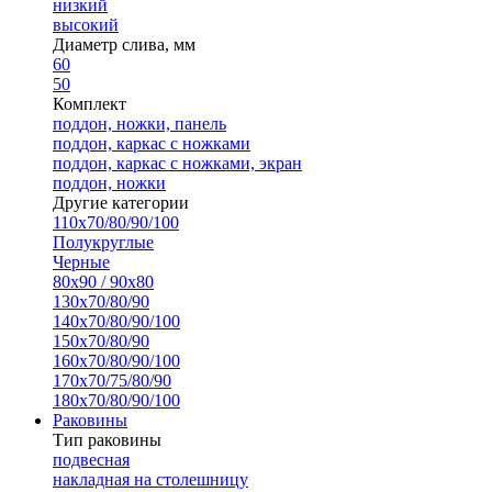
низкий
высокий
Диаметр слива, мм
60
50
Комплект
поддон, ножки, панель
поддон, каркас с ножками
поддон, каркас с ножками, экран
поддон, ножки
Другие категории
110х70/80/90/100
Полукруглые
Черные
80х90 / 90х80
130х70/80/90
140х70/80/90/100
150х70/80/90
160х70/80/90/100
170х70/75/80/90
180х70/80/90/100
Раковины
Тип раковины
подвесная
накладная на столешницу