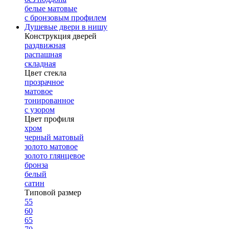
белые матовые
с бронзовым профилем
Душевые двери в нишу
Конструкция дверей
раздвижная
распашная
складная
Цвет стекла
прозрачное
матовое
тонированное
с узором
Цвет профиля
хром
черный матовый
золото матовое
золото глянцевое
бронза
белый
сатин
Типовой размер
55
60
65