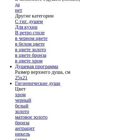
да
нет
Другие категории
С гиг. душем
Для кухни
В ретро стиле
в черном цвете
в белом цвете
в цвете золото
в цвете бронза
в цвете хром
Душевая программа
Размер верхнего душа, см
25х21
Гигиенические души
Цвет
хром
черный
белый
золото
матовое золото
бронза
антрацит
никель
сатин