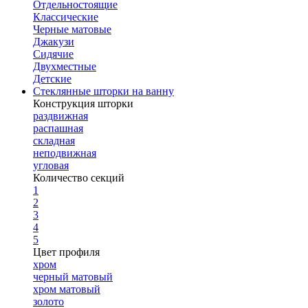
Отдельностоящие
Классические
Черные матовые
Джакузи
Сидячие
Двухместные
Детские
Стеклянные шторки на ванну
Конструкция шторки
раздвижная
распашная
складная
неподвижная
угловая
Количество секций
1
2
3
4
5
Цвет профиля
хром
черный матовый
хром матовый
золото