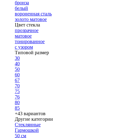
бронза
белый
вороненная сталь
золото матовое
Цвет стекла
прозрачное
матовое
тонированное
с узором
Типовой размер
30
40
50
60
67
70
75
76
80
85
+43 вариантов
Другие категории
Стеклянные
Гармошкой
50 см