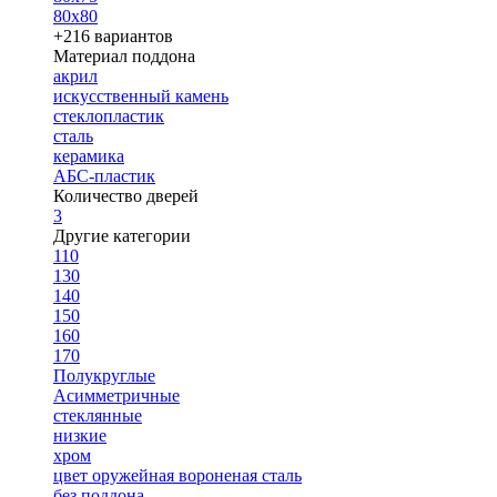
80х80
+216 вариантов
Материал поддона
акрил
искусственный камень
стеклопластик
сталь
керамика
АБС-пластик
Количество дверей
3
Другие категории
110
130
140
150
160
170
Полукруглые
Асимметричные
стеклянные
низкие
хром
цвет оружейная вороненая сталь
без поддона