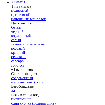
Унитазы
Тип унитаза
подвесной
приставной
напольный моноблок
Цвет унитаза
белый
черный
коричневый
серый
зеленый / оливковый
розовый
красный
бежевый
серебро
золотой
+1 вариантов
Стилистика дизайна
современный
классический (ретро)
Безободковые
да
Режим слива воды
импульсный
одна кнопка (полный слив)