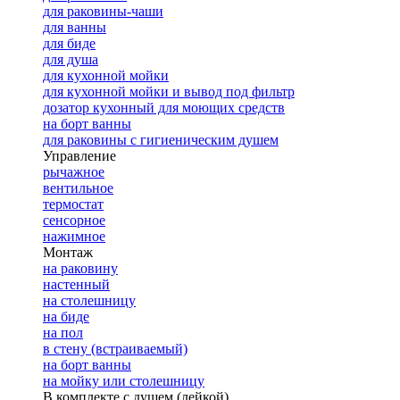
для раковины-чаши
для ванны
для биде
для душа
для кухонной мойки
для кухонной мойки и вывод под фильтр
дозатор кухонный для моющих средств
на борт ванны
для раковины с гигиеническим душем
Управление
рычажное
вентильное
термостат
сенсорное
нажимное
Монтаж
на раковину
настенный
на столешницу
на биде
на пол
в стену (встраиваемый)
на борт ванны
на мойку или столешницу
В комплекте с душем (лейкой)