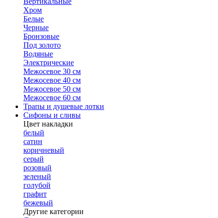
Вертикальные
Хром
Белые
Черные
Бронзовые
Под золото
Водяные
Электрические
Межосевое 30 см
Межосевое 40 см
Межосевое 50 см
Межосевое 60 см
Трапы и душевые лотки
Сифоны и сливы
Цвет накладки
белый
сатин
коричневый
серый
розовый
зеленый
голубой
графит
бежевый
Другие категории