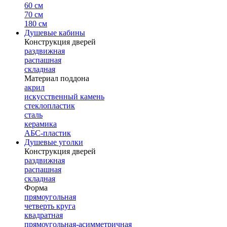
60 см
70 см
180 см
Душевые кабины
Конструкция дверей
раздвижная
распашная
складная
Материал поддона
акрил
искусственный камень
стеклопластик
сталь
керамика
АБС-пластик
Душевые уголки
Конструкция дверей
раздвижная
распашная
складная
Форма
прямоугольная
четверть круга
квадратная
прямоугольная-асимметричная