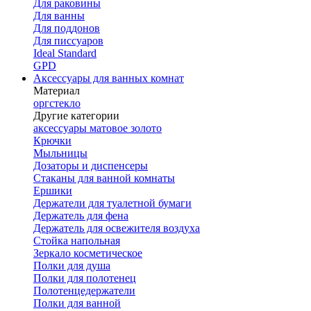
Для раковины
Для ванны
Для поддонов
Для писсуаров
Ideal Standard
GPD
Аксессуары для ванных комнат
Материал
оргстекло
Другие категории
аксессуары матовое золото
Крючки
Мыльницы
Дозаторы и диспенсеры
Стаканы для ванной комнаты
Ершики
Держатели для туалетной бумаги
Держатель для фена
Держатель для освежителя воздуха
Стойка напольная
Зеркало косметическое
Полки для душа
Полки для полотенец
Полотенцедержатели
Полки для ванной