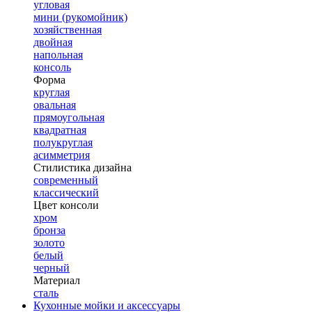
угловая
мини (рукомойник)
хозяйственная
двойная
напольная
консоль
Форма
круглая
овальная
прямоугольная
квадратная
полукруглая
асимметрия
Стилистика дизайна
современный
классический
Цвет консоли
хром
бронза
золото
белый
черный
Материал
сталь
Кухонные мойки и аксессуары