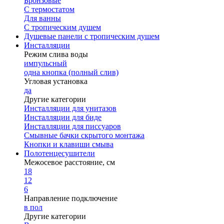
Бронзовые
С термостатом
Для ванны
С тропическим душем
Душевые панели с тропическим душем
Инсталляции
Режим слива воды
импульсный
одна кнопка (полный слив)
Угловая установка
да
Другие категории
Инсталляции для унитазов
Инсталляции для биде
Инсталляции для писсуаров
Смывные бачки скрытого монтажа
Кнопки и клавиши смыва
Полотенцесушители
Межосевое расстояние, см
18
12
6
Направление подключение
в пол
Другие категории