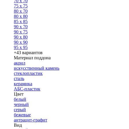
70 x 70
75 x 75
80 x 70
80 x 80
85 x 85
90 x 70
90 x 75
90 x 80
90 x 90
95 x 95
+43 вариантов
Материал поддона
акрил
искусственный камень
стеклопластик
сталь
керамика
АБС-пластик
Цвет
белый
черный
серый
бежевые
антрацит-графит
Вид