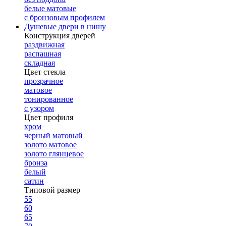
белые матовые
с бронзовым профилем
Душевые двери в нишу
Конструкция дверей
раздвижная
распашная
складная
Цвет стекла
прозрачное
матовое
тонированное
с узором
Цвет профиля
хром
черный матовый
золото матовое
золото глянцевое
бронза
белый
сатин
Типовой размер
55
60
65