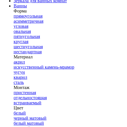
Зеркала для ванных комнат
Ванны
Форма
прямоугольная
асимметричная
угловая
овальная
пятиугольная
круглая
шестиугольная
нестандартная
Материал
акрил
искусственный камень-мрамор
чугун
кварил
сталь
Монтаж
пристенная
отдельностоящая
встраиваемый
Цвет
белый
черный матовый
белый матовый