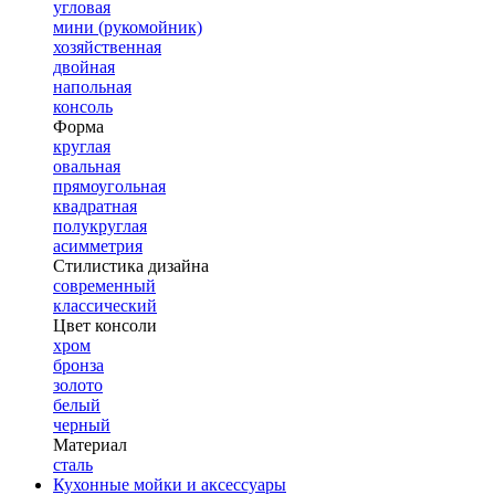
угловая
мини (рукомойник)
хозяйственная
двойная
напольная
консоль
Форма
круглая
овальная
прямоугольная
квадратная
полукруглая
асимметрия
Стилистика дизайна
современный
классический
Цвет консоли
хром
бронза
золото
белый
черный
Материал
сталь
Кухонные мойки и аксессуары