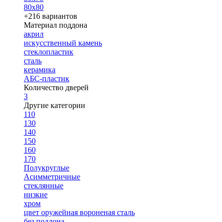
80х80
+216 вариантов
Материал поддона
акрил
искусственный камень
стеклопластик
сталь
керамика
АБС-пластик
Количество дверей
3
Другие категории
110
130
140
150
160
170
Полукруглые
Асимметричные
стеклянные
низкие
хром
цвет оружейная вороненая сталь
без поддона