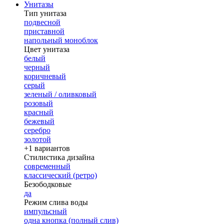
Унитазы
Тип унитаза
подвесной
приставной
напольный моноблок
Цвет унитаза
белый
черный
коричневый
серый
зеленый / оливковый
розовый
красный
бежевый
серебро
золотой
+1 вариантов
Стилистика дизайна
современный
классический (ретро)
Безободковые
да
Режим слива воды
импульсный
одна кнопка (полный слив)