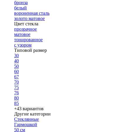
бронза
белый
вороненная сталь
золото матовое
Цвет стекла
прозрачное
матовое
тонированное
с узором
Типовой размер
30
40
50
60
67
70
75
76
80
85
+43 вариантов
Другие категории
Стеклянные
Гармошкой
50 см