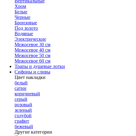
Вертикальные
Хром
Белые
Черные
Бронзовые
Под золото
Водяные
Электрические
Межосевое 30 см
Межосевое 40 см
Межосевое 50 см
Межосевое 60 см
Трапы и душевые лотки
Сифоны и сливы
Цвет накладки
белый
сатин
коричневый
серый
розовый
зеленый
голубой
графит
бежевый
Другие категории