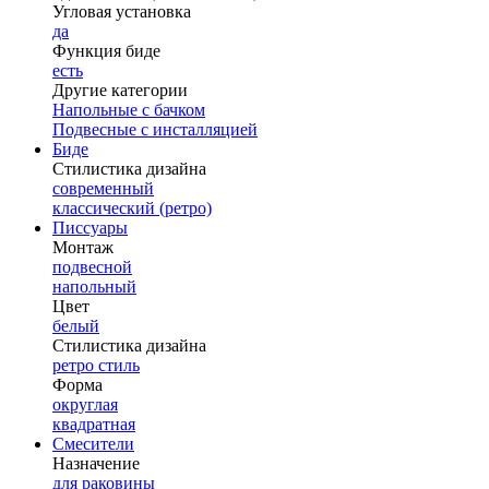
Угловая установка
да
Функция биде
есть
Другие категории
Напольные с бачком
Подвесные с инсталляцией
Биде
Стилистика дизайна
современный
классический (ретро)
Писсуары
Монтаж
подвесной
напольный
Цвет
белый
Стилистика дизайна
ретро стиль
Форма
округлая
квадратная
Смесители
Назначение
для раковины