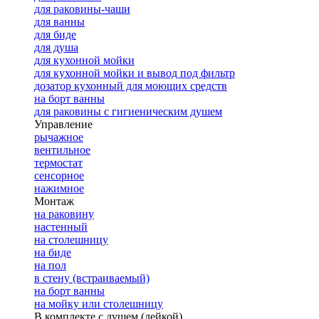
для раковины-чаши
для ванны
для биде
для душа
для кухонной мойки
для кухонной мойки и вывод под фильтр
дозатор кухонный для моющих средств
на борт ванны
для раковины с гигиеническим душем
Управление
рычажное
вентильное
термостат
сенсорное
нажимное
Монтаж
на раковину
настенный
на столешницу
на биде
на пол
в стену (встраиваемый)
на борт ванны
на мойку или столешницу
В комплекте с душем (лейкой)