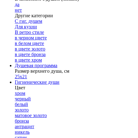
да
нет
Другие категории
С гиг. душем
Для кухни
В ретро стиле
в черном цвете
в белом цвете
в цвете золото
в цвете бронза
в цвете хром
Душевая программа
Размер верхнего душа, см
25х21
Гигиенические души
Цвет
хром
черный
белый
золото
матовое золото
бронза
антрацит
никель
сатин