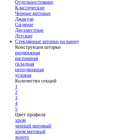
Отдельностоящие
Классические
Черные матовые
Джакузи
Сидячие
Двухместные
Детские
Стеклянные шторки на ванну
Конструкция шторки
раздвижная
распашная
складная
неподвижная
угловая
Количество секций
1
2
3
4
5
Цвет профиля
хром
черный матовый
хром матовый
золото