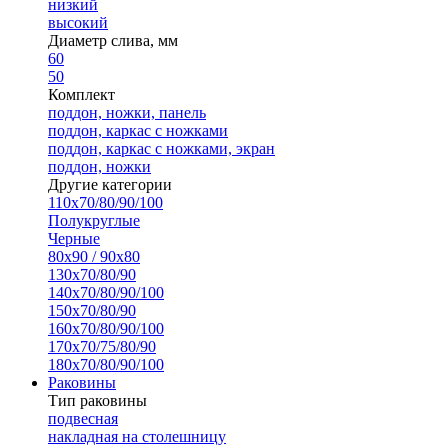
низкий
высокий
Диаметр слива, мм
60
50
Комплект
поддон, ножки, панель
поддон, каркас с ножками
поддон, каркас с ножками, экран
поддон, ножки
Другие категории
110х70/80/90/100
Полукруглые
Черные
80х90 / 90х80
130х70/80/90
140х70/80/90/100
150х70/80/90
160х70/80/90/100
170х70/75/80/90
180х70/80/90/100
Раковины
Тип раковины
подвесная
накладная на столешницу