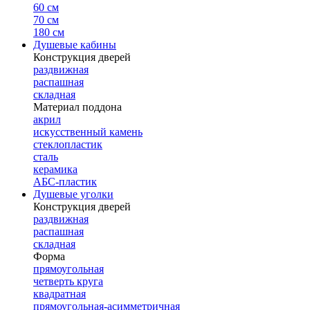
60 см
70 см
180 см
Душевые кабины
Конструкция дверей
раздвижная
распашная
складная
Материал поддона
акрил
искусственный камень
стеклопластик
сталь
керамика
АБС-пластик
Душевые уголки
Конструкция дверей
раздвижная
распашная
складная
Форма
прямоугольная
четверть круга
квадратная
прямоугольная-асимметричная