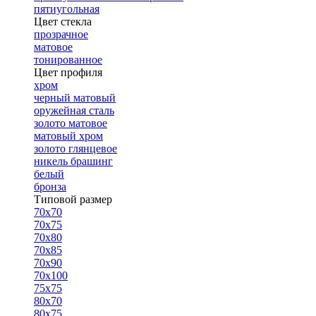
пятиугольная
Цвет стекла
прозрачное
матовое
тонированное
Цвет профиля
хром
черный матовый
оружейная сталь
золото матовое
матовый хром
золото глянцевое
никель брашинг
белый
бронза
Типовой размер
70х70
70х75
70х80
70х85
70х90
70х100
75х75
80х70
80х75