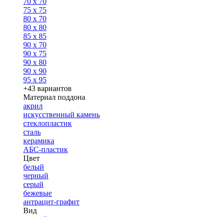
70 x 70
75 x 75
80 x 70
80 x 80
85 x 85
90 x 70
90 x 75
90 x 80
90 x 90
95 x 95
+43 вариантов
Материал поддона
акрил
искусственный камень
стеклопластик
сталь
керамика
АБС-пластик
Цвет
белый
черный
серый
бежевые
антрацит-графит
Вид