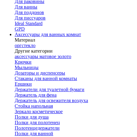
Для раковины
Для ванны
Для поддонов
Для писсуаров
Ideal Standard
GPD
Аксессуары для ванных комнат
Материал
оргстекло
Другие категории
аксессуары матовое золото
Крючки
Мыльницы
Дозаторы и диспенсеры
Стаканы для ванной комнаты
Ершики
Держатели для туалетной бумаги
Держатель для фена
Держатель для освежителя воздуха
Стойка напольная
Зеркало косметическое
Полки для душа
Полки для полотенец
Полотенцедержатели
Полки для ванной