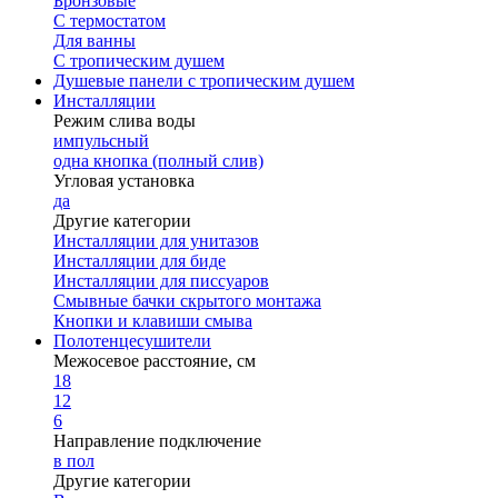
Бронзовые
С термостатом
Для ванны
С тропическим душем
Душевые панели с тропическим душем
Инсталляции
Режим слива воды
импульсный
одна кнопка (полный слив)
Угловая установка
да
Другие категории
Инсталляции для унитазов
Инсталляции для биде
Инсталляции для писсуаров
Смывные бачки скрытого монтажа
Кнопки и клавиши смыва
Полотенцесушители
Межосевое расстояние, см
18
12
6
Направление подключение
в пол
Другие категории