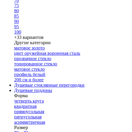
70
75
80
85
90
95
100
+33 вариантов
Другие категории
матовое золото
цвет оружейная вороненая сталь
прозрачное стекло
тонированное стекло
матовое стекло
профиль белый
200 см и более
Душевые стеклянные перегородки
Душевые поддоны
Форма
четверть круга
квадратная
прямоугольная
пятиугольная
асимметричная
Размер