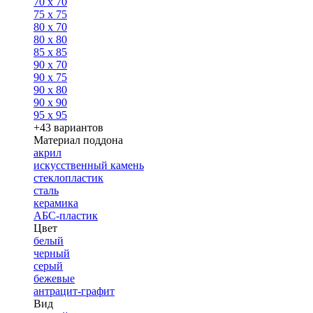
70 x 70
75 x 75
80 x 70
80 x 80
85 x 85
90 x 70
90 x 75
90 x 80
90 x 90
95 x 95
+43 вариантов
Материал поддона
акрил
искусственный камень
стеклопластик
сталь
керамика
АБС-пластик
Цвет
белый
черный
серый
бежевые
антрацит-графит
Вид