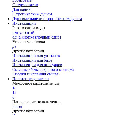
Бронзовые
С термостатом
Для ванны
С тропическим душем
Душевые панели с тропическим душем
Инсталляции
Режим слива воды
импульсный
одна кнопка (полный слив)
Угловая установка
да
Другие категории
Инсталляции для унитазов
Инсталляции для биде
Инсталляции для писсуаров
Смывные бачки скрытого монтажа
Кнопки и клавиши смыва
Полотенцесушители
Межосевое расстояние, см
18
12
6
Направление подключение
в пол
Другие категории