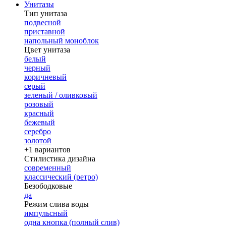
Унитазы
Тип унитаза
подвесной
приставной
напольный моноблок
Цвет унитаза
белый
черный
коричневый
серый
зеленый / оливковый
розовый
красный
бежевый
серебро
золотой
+1 вариантов
Стилистика дизайна
современный
классический (ретро)
Безободковые
да
Режим слива воды
импульсный
одна кнопка (полный слив)