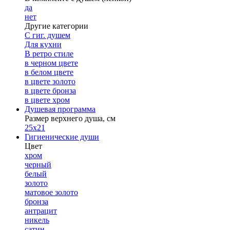
да
нет
Другие категории
С гиг. душем
Для кухни
В ретро стиле
в черном цвете
в белом цвете
в цвете золото
в цвете бронза
в цвете хром
Душевая программа
Размер верхнего душа, см
25х21
Гигиенические души
Цвет
хром
черный
белый
золото
матовое золото
бронза
антрацит
никель
сатин