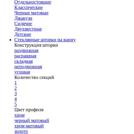
Отдельностоящие
Классические
Черные матовые
Джакузи
Сидячие
Двухместные
Детские
Стеклянные шторки на ванну
Конструкция шторки
раздвижная
распашная
складная
неподвижная
угловая
Количество секций
1
2
3
4
5
Цвет профиля
хром
черный матовый
хром матовый
золото