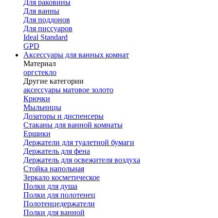
Для раковины
Для ванны
Для поддонов
Для писсуаров
Ideal Standard
GPD
Аксессуары для ванных комнат
Материал
оргстекло
Другие категории
аксессуары матовое золото
Крючки
Мыльницы
Дозаторы и диспенсеры
Стаканы для ванной комнаты
Ершики
Держатели для туалетной бумаги
Держатель для фена
Держатель для освежителя воздуха
Стойка напольная
Зеркало косметическое
Полки для душа
Полки для полотенец
Полотенцедержатели
Полки для ванной