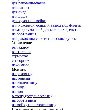
для раковины-чаши
для ванны
для биде
для душа
для кухонной мойки
для кухонной мойки и вывод под фильтр
дозатор кухонный для моющих средств
на борт ванны
для раковины с гигиеническим душем
Управление
рычажное
вентильное
термостат
сенсорное
нажимное
Монтаж
на раковину
настенный
на столешницу
на биде
на пол
в стену (встраиваемый)
на борт ванны
на мойку или столешницу
В комплекте с душем (лейкой)