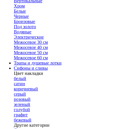
Вертикальные
Хром
Белые
Черные
Бронзовые
Под золото
Водяные
Электрические
Межосевое 30 см
Межосевое 40 см
Межосевое 50 см
Межосевое 60 см
Трапы и душевые лотки
Сифоны и сливы
Цвет накладки
белый
сатин
коричневый
серый
розовый
зеленый
голубой
графит
бежевый
Другие категории