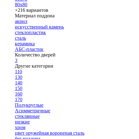
80х80
+216 вариантов
Материал поддона
акрил
искусственный камень
стеклопластик
сталь
керамика
АБС-пластик
Количество дверей
3
Другие категории
110
130
140
150
160
170
Полукруглые
Асимметричные
стеклянные
низкие
хром
цвет оружейная вороненая сталь
без поддона