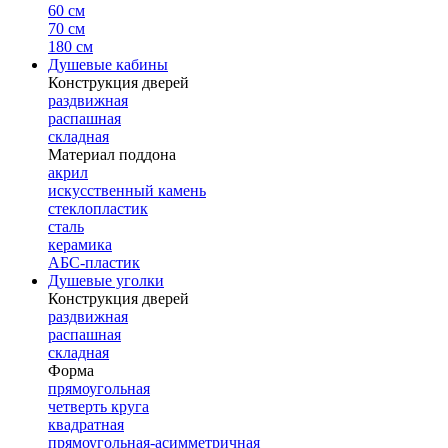
60 см
70 см
180 см
Душевые кабины
Конструкция дверей
раздвижная
распашная
складная
Материал поддона
акрил
искусственный камень
стеклопластик
сталь
керамика
АБС-пластик
Душевые уголки
Конструкция дверей
раздвижная
распашная
складная
Форма
прямоугольная
четверть круга
квадратная
прямоугольная-асимметричная