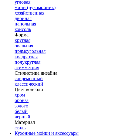
угловая
мини (рукомойник)
хозяйственная
двойная
напольная
консоль
Форма
круглая
овальная
прямоугольная
квадратная
полукруглая
асимметрия
Стилистика дизайна
современный
классический
Цвет консоли
хром
бронза
золото
белый
черный
Материал
сталь
Кухонные мойки и аксессуары