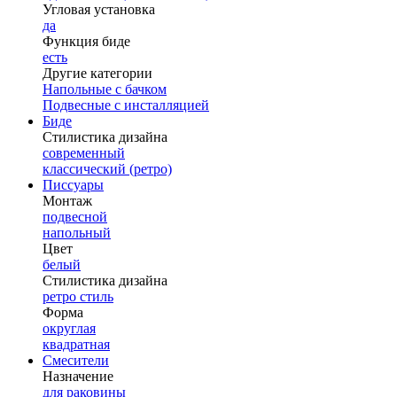
Угловая установка
да
Функция биде
есть
Другие категории
Напольные с бачком
Подвесные с инсталляцией
Биде
Стилистика дизайна
современный
классический (ретро)
Писсуары
Монтаж
подвесной
напольный
Цвет
белый
Стилистика дизайна
ретро стиль
Форма
округлая
квадратная
Смесители
Назначение
для раковины