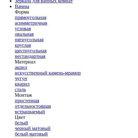
Зеркала для ванных комнат
Ванны
Форма
прямоугольная
асимметричная
угловая
овальная
пятиугольная
круглая
шестиугольная
нестандартная
Материал
акрил
искусственный камень-мрамор
чугун
кварил
сталь
Монтаж
пристенная
отдельностоящая
встраиваемый
Цвет
белый
черный матовый
белый матовый