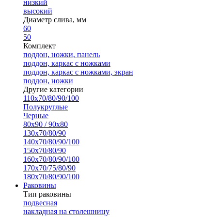
низкий
высокий
Диаметр слива, мм
60
50
Комплект
поддон, ножки, панель
поддон, каркас с ножками
поддон, каркас с ножками, экран
поддон, ножки
Другие категории
110х70/80/90/100
Полукруглые
Черные
80х90 / 90х80
130х70/80/90
140х70/80/90/100
150х70/80/90
160х70/80/90/100
170х70/75/80/90
180х70/80/90/100
Раковины
Тип раковины
подвесная
накладная на столешницу