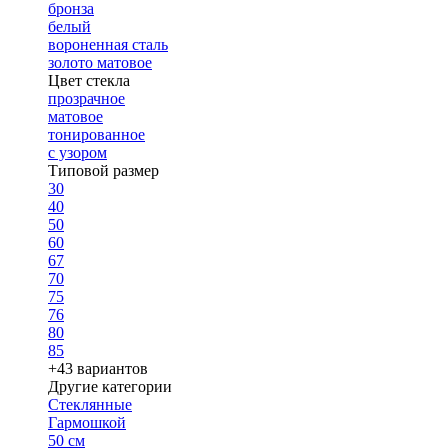
бронза
белый
вороненная сталь
золото матовое
Цвет стекла
прозрачное
матовое
тонированное
с узором
Типовой размер
30
40
50
60
67
70
75
76
80
85
+43 вариантов
Другие категории
Стеклянные
Гармошкой
50 см