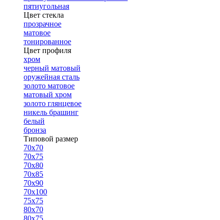
пятиугольная
Цвет стекла
прозрачное
матовое
тонированное
Цвет профиля
хром
черный матовый
оружейная сталь
золото матовое
матовый хром
золото глянцевое
никель брашинг
белый
бронза
Типовой размер
70х70
70х75
70х80
70х85
70х90
70х100
75х75
80х70
80х75