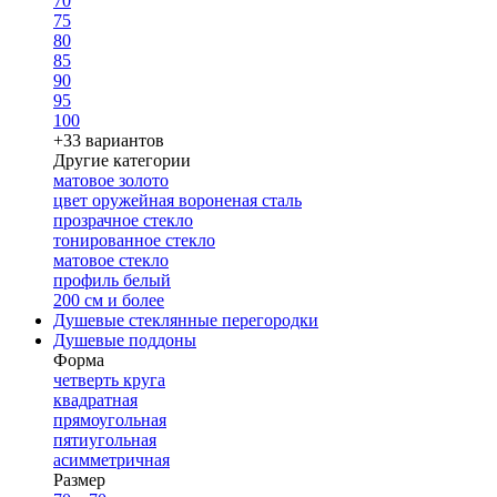
70
75
80
85
90
95
100
+33 вариантов
Другие категории
матовое золото
цвет оружейная вороненая сталь
прозрачное стекло
тонированное стекло
матовое стекло
профиль белый
200 см и более
Душевые стеклянные перегородки
Душевые поддоны
Форма
четверть круга
квадратная
прямоугольная
пятиугольная
асимметричная
Размер