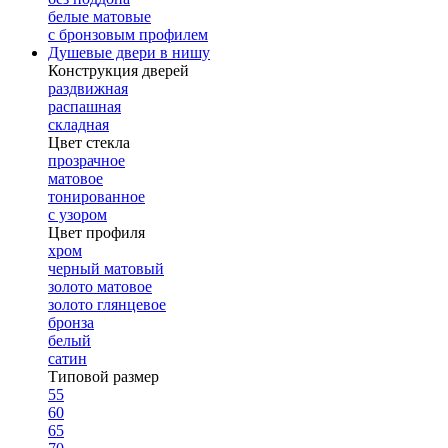
белые матовые
с бронзовым профилем
Душевые двери в нишу
Конструкция дверей
раздвижная
распашная
складная
Цвет стекла
прозрачное
матовое
тонированное
с узором
Цвет профиля
хром
черный матовый
золото матовое
золото глянцевое
бронза
белый
сатин
Типовой размер
55
60
65