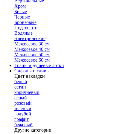
Вертикальные
Хром
Белые
Черные
Бронзовые
Под золото
Водяные
Электрические
Межосевое 30 см
Межосевое 40 см
Межосевое 50 см
Межосевое 60 см
Трапы и душевые лотки
Сифоны и сливы
Цвет накладки
белый
сатин
коричневый
серый
розовый
зеленый
голубой
графит
бежевый
Другие категории