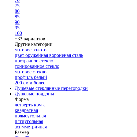
70
75
80
85
90
95
100
+33 вариантов
Другие категории
матовое золото
цвет оружейная вороненая сталь
прозрачное стекло
тонированное стекло
матовое стекло
профиль белый
200 см и более
Душевые стеклянные перегородки
Душевые поддоны
Форма
четверть круга
квадратная
прямоугольная
пятиугольная
асимметричная
Размер