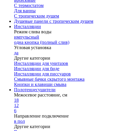
Бронзовые
С термостатом
Для ванны
С тропическим душем
Душевые панели с тропическим душем
Инсталляции
Режим слива воды
импульсный
одна кнопка (полный слив)
Угловая установка
да
Другие категории
Инсталляции для унитазов
Инсталляции для биде
Инсталляции для писсуаров
Смывные бачки скрытого монтажа
Кнопки и клавиши смыва
Полотенцесушители
Межосевое расстояние, см
18
12
6
Направление подключение
в пол
Другие категории