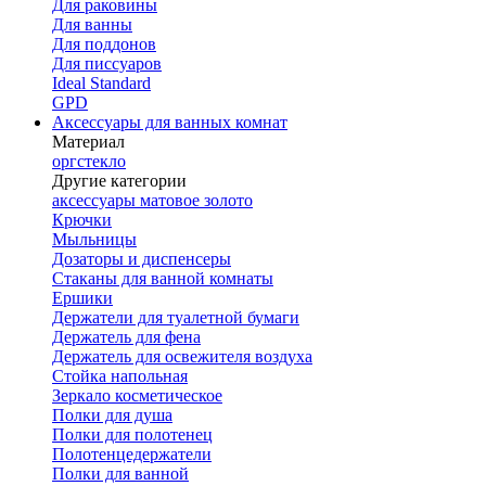
Для раковины
Для ванны
Для поддонов
Для писсуаров
Ideal Standard
GPD
Аксессуары для ванных комнат
Материал
оргстекло
Другие категории
аксессуары матовое золото
Крючки
Мыльницы
Дозаторы и диспенсеры
Стаканы для ванной комнаты
Ершики
Держатели для туалетной бумаги
Держатель для фена
Держатель для освежителя воздуха
Стойка напольная
Зеркало косметическое
Полки для душа
Полки для полотенец
Полотенцедержатели
Полки для ванной