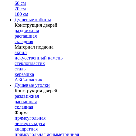
60 см
70 см
180 см
Душевые кабины
Конструкция дверей
раздвижная
распашная
складная
Материал поддона
акрил
искусственный камень
стеклопластик
сталь
керамика
АБС-пластик
Душевые уголки
Конструкция дверей
раздвижная
распашная
складная
Форма
прямоугольная
четверть круга
квадратная
прямоугольная-асимметричная