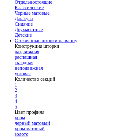
Отдельностоящие
Классические
Черные матовые
Джакузи
Сидячие
Двухместные
Детские
Стеклянные шторки на ванну
Конструкция шторки
раздвижная
распашная
складная
неподвижная
угловая
Количество секций
1
2
3
4
5
Цвет профиля
хром
черный матовый
хром матовый
золото