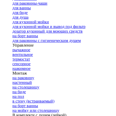
для раковины-чаши
для ванны
для биде
для душа
для кухонной мойки
для кухонной мойки и вывод под фильтр
дозатор кухонный для моющих средств
на борт ванны
для раковины с гигиеническим душем
Управление
рычажное
вентильное
термостат
сенсорное
нажимное
Монтаж
на раковину
настенный
на столешницу
на биде
на пол
в стену (встраиваемый)
на борт ванны
на мойку или столешницу
В комплекте с душем (лейкой)