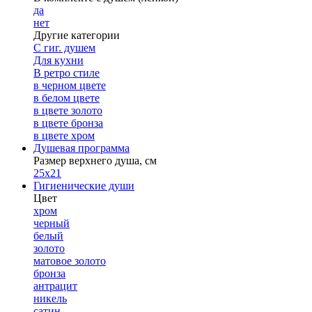
да
нет
Другие категории
С гиг. душем
Для кухни
В ретро стиле
в черном цвете
в белом цвете
в цвете золото
в цвете бронза
в цвете хром
Душевая программа
Размер верхнего душа, см
25х21
Гигиенические души
Цвет
хром
черный
белый
золото
матовое золото
бронза
антрацит
никель
сатин