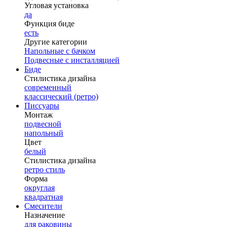
Угловая установка
да
Функция биде
есть
Другие категории
Напольные с бачком
Подвесные с инсталляцией
Биде
Стилистика дизайна
современный
классический (ретро)
Писсуары
Монтаж
подвесной
напольный
Цвет
белый
Стилистика дизайна
ретро стиль
Форма
округлая
квадратная
Смесители
Назначение
для раковины