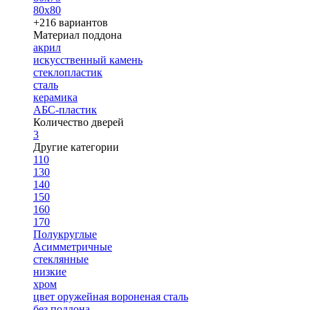
80х80
+216 вариантов
Материал поддона
акрил
искусственный камень
стеклопластик
сталь
керамика
АБС-пластик
Количество дверей
3
Другие категории
110
130
140
150
160
170
Полукруглые
Асимметричные
стеклянные
низкие
хром
цвет оружейная вороненая сталь
без поддона