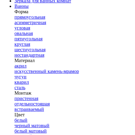
Зеркала для ванных комнат
Ванны
Форма
прямоугольная
асимметричная
угловая
овальная
пятиугольная
круглая
шестиугольная
нестандартная
Материал
акрил
искусственный камень-мрамор
чугун
кварил
сталь
Монтаж
пристенная
отдельностоящая
встраиваемый
Цвет
белый
черный матовый
белый матовый