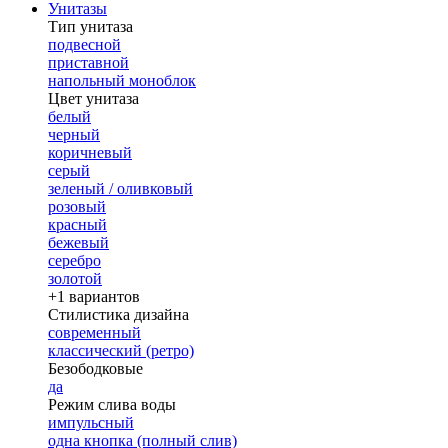
Унитазы
Тип унитаза
подвесной
приставной
напольный моноблок
Цвет унитаза
белый
черный
коричневый
серый
зеленый / оливковый
розовый
красный
бежевый
серебро
золотой
+1 вариантов
Стилистика дизайна
современный
классический (ретро)
Безободковые
да
Режим слива воды
импульсный
одна кнопка (полный слив)