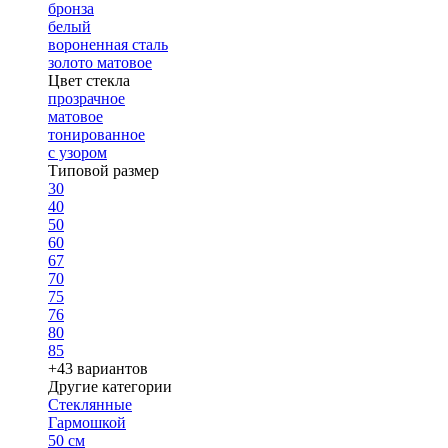
бронза
белый
вороненная сталь
золото матовое
Цвет стекла
прозрачное
матовое
тонированное
с узором
Типовой размер
30
40
50
60
67
70
75
76
80
85
+43 вариантов
Другие категории
Стеклянные
Гармошкой
50 см