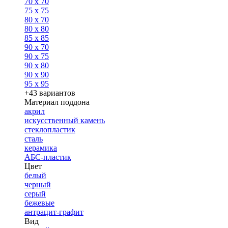
70 x 70
75 x 75
80 x 70
80 x 80
85 x 85
90 x 70
90 x 75
90 x 80
90 x 90
95 x 95
+43 вариантов
Материал поддона
акрил
искусственный камень
стеклопластик
сталь
керамика
АБС-пластик
Цвет
белый
черный
серый
бежевые
антрацит-графит
Вид