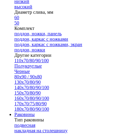
низкий
высокий
Диаметр слива, мм
60
50
Комплект
поддон, ножки, панель
поддон, каркас с ножками
поддон, каркас с ножками, экран
поддон, ножки
Другие категории
110х70/80/90/100
Полукруглые
Черные
80х90 / 90х80
130х70/80/90
140х70/80/90/100
150х70/80/90
160х70/80/90/100
170х70/75/80/90
180х70/80/90/100
Раковины
Тип раковины
подвесная
накладная на столешницу