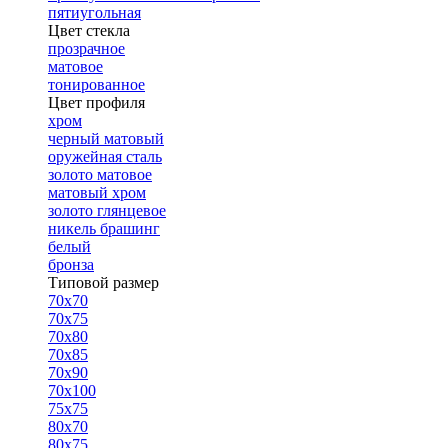
пятиугольная
Цвет стекла
прозрачное
матовое
тонированное
Цвет профиля
хром
черный матовый
оружейная сталь
золото матовое
матовый хром
золото глянцевое
никель брашинг
белый
бронза
Типовой размер
70х70
70х75
70х80
70х85
70х90
70х100
75х75
80х70
80х75