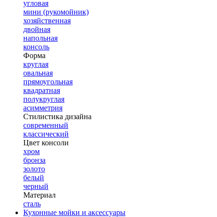
угловая
мини (рукомойник)
хозяйственная
двойная
напольная
консоль
Форма
круглая
овальная
прямоугольная
квадратная
полукруглая
асимметрия
Стилистика дизайна
современный
классический
Цвет консоли
хром
бронза
золото
белый
черный
Материал
сталь
Кухонные мойки и аксессуары