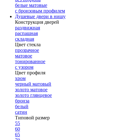
белые матовые
с бронзовым профилем
Душевые двери в нишу
Конструкция дверей
раздвижная
распашная
складная
Цвет стекла
прозрачное
матовое
тонированное
с узором
Цвет профиля
хром
черный матовый
золото матовое
золото глянцевое
бронза
белый
сатин
Типовой размер
55
60
65