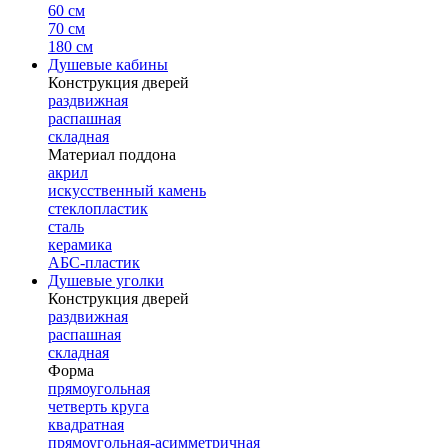
60 см
70 см
180 см
Душевые кабины
Конструкция дверей
раздвижная
распашная
складная
Материал поддона
акрил
искусственный камень
стеклопластик
сталь
керамика
АБС-пластик
Душевые уголки
Конструкция дверей
раздвижная
распашная
складная
Форма
прямоугольная
четверть круга
квадратная
прямоугольная-асимметричная