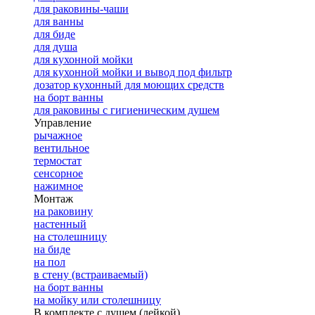
для раковины-чаши
для ванны
для биде
для душа
для кухонной мойки
для кухонной мойки и вывод под фильтр
дозатор кухонный для моющих средств
на борт ванны
для раковины с гигиеническим душем
Управление
рычажное
вентильное
термостат
сенсорное
нажимное
Монтаж
на раковину
настенный
на столешницу
на биде
на пол
в стену (встраиваемый)
на борт ванны
на мойку или столешницу
В комплекте с душем (лейкой)