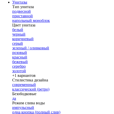
Унитазы
Тип унитаза
подвесной
приставной
напольный моноблок
Цвет унитаза
белый
черный
коричневый
серый
зеленый / оливковый
розовый
красный
бежевый
серебро
золотой
+1 вариантов
Стилистика дизайна
современный
классический (ретро)
Безободковые
да
Режим слива воды
импульсный
одна кнопка (полный слив)