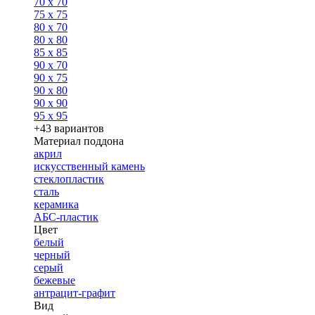
70 x 70
75 x 75
80 x 70
80 x 80
85 x 85
90 x 70
90 x 75
90 x 80
90 x 90
95 x 95
+43 вариантов
Материал поддона
акрил
искусственный камень
стеклопластик
сталь
керамика
АБС-пластик
Цвет
белый
черный
серый
бежевые
антрацит-графит
Вид