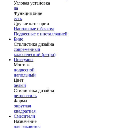
Угловая установка
да
Функция биде
есть
Другие категории
Напольные с бачком
Подвесные с инсталляцией
Биде
Стилистика дизайна
современный
классический (ретро)
Писсуары
Монтаж
подвесной
напольный
Цвет
белый
Стилистика дизайна
ретро стиль
Форма
округлая
квадратная
Смесители
Назначение
для раковины