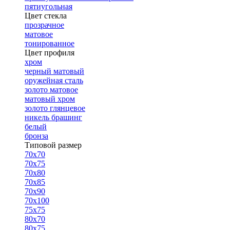
пятиугольная
Цвет стекла
прозрачное
матовое
тонированное
Цвет профиля
хром
черный матовый
оружейная сталь
золото матовое
матовый хром
золото глянцевое
никель брашинг
белый
бронза
Типовой размер
70х70
70х75
70х80
70х85
70х90
70х100
75х75
80х70
80х75