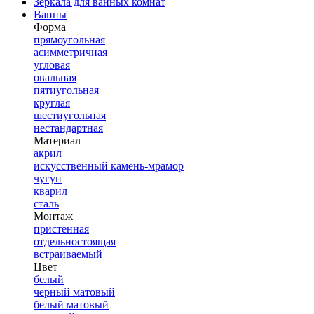
Зеркала для ванных комнат
Ванны
Форма
прямоугольная
асимметричная
угловая
овальная
пятиугольная
круглая
шестиугольная
нестандартная
Материал
акрил
искусственный камень-мрамор
чугун
кварил
сталь
Монтаж
пристенная
отдельностоящая
встраиваемый
Цвет
белый
черный матовый
белый матовый