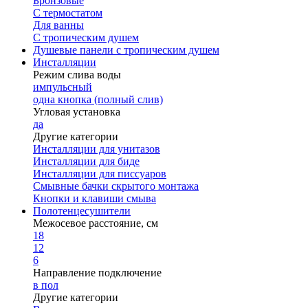
Бронзовые
С термостатом
Для ванны
С тропическим душем
Душевые панели с тропическим душем
Инсталляции
Режим слива воды
импульсный
одна кнопка (полный слив)
Угловая установка
да
Другие категории
Инсталляции для унитазов
Инсталляции для биде
Инсталляции для писсуаров
Смывные бачки скрытого монтажа
Кнопки и клавиши смыва
Полотенцесушители
Межосевое расстояние, см
18
12
6
Направление подключение
в пол
Другие категории