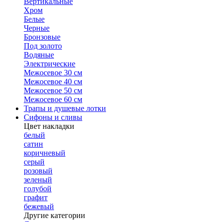
Вертикальные
Хром
Белые
Черные
Бронзовые
Под золото
Водяные
Электрические
Межосевое 30 см
Межосевое 40 см
Межосевое 50 см
Межосевое 60 см
Трапы и душевые лотки
Сифоны и сливы
Цвет накладки
белый
сатин
коричневый
серый
розовый
зеленый
голубой
графит
бежевый
Другие категории