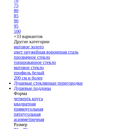
70
75
80
85
90
95
100
+33 вариантов
Другие категории
матовое золото
цвет оружейная вороненая сталь
прозрачное стекло
тонированное стекло
матовое стекло
профиль белый
200 см и более
Душевые стеклянные перегородки
Душевые поддоны
Форма
четверть круга
квадратная
прямоугольная
пятиугольная
асимметричная
Размер