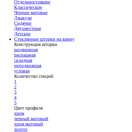
Отдельностоящие
Классические
Черные матовые
Джакузи
Сидячие
Двухместные
Детские
Стеклянные шторки на ванну
Конструкция шторки
раздвижная
распашная
складная
неподвижная
угловая
Количество секций
1
2
3
4
5
Цвет профиля
хром
черный матовый
хром матовый
золото