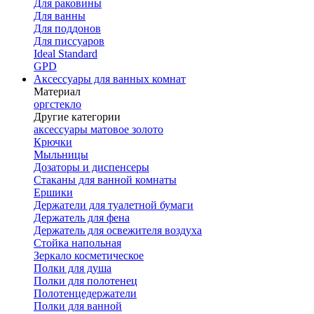
Для раковины
Для ванны
Для поддонов
Для писсуаров
Ideal Standard
GPD
Аксессуары для ванных комнат
Материал
оргстекло
Другие категории
аксессуары матовое золото
Крючки
Мыльницы
Дозаторы и диспенсеры
Стаканы для ванной комнаты
Ершики
Держатели для туалетной бумаги
Держатель для фена
Держатель для освежителя воздуха
Стойка напольная
Зеркало косметическое
Полки для душа
Полки для полотенец
Полотенцедержатели
Полки для ванной