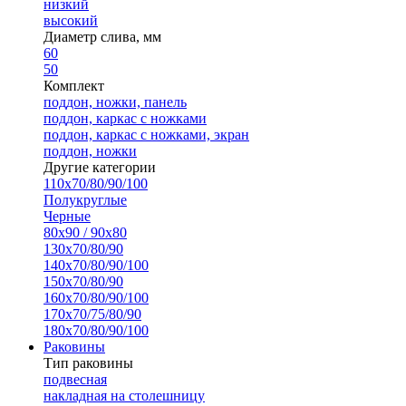
низкий
высокий
Диаметр слива, мм
60
50
Комплект
поддон, ножки, панель
поддон, каркас с ножками
поддон, каркас с ножками, экран
поддон, ножки
Другие категории
110х70/80/90/100
Полукруглые
Черные
80х90 / 90х80
130х70/80/90
140х70/80/90/100
150х70/80/90
160х70/80/90/100
170х70/75/80/90
180х70/80/90/100
Раковины
Тип раковины
подвесная
накладная на столешницу