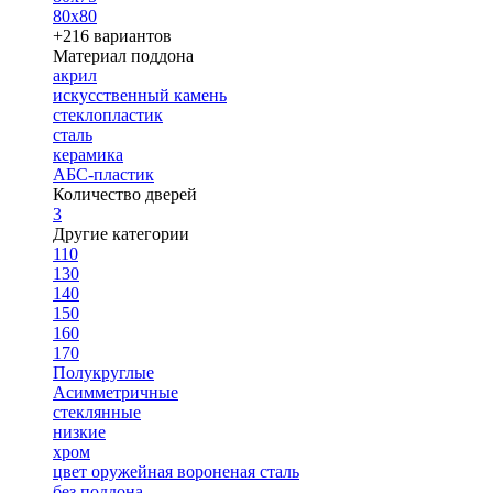
80х80
+216 вариантов
Материал поддона
акрил
искусственный камень
стеклопластик
сталь
керамика
АБС-пластик
Количество дверей
3
Другие категории
110
130
140
150
160
170
Полукруглые
Асимметричные
стеклянные
низкие
хром
цвет оружейная вороненая сталь
без поддона