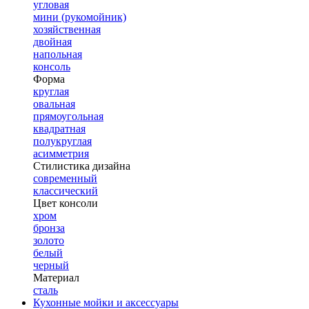
угловая
мини (рукомойник)
хозяйственная
двойная
напольная
консоль
Форма
круглая
овальная
прямоугольная
квадратная
полукруглая
асимметрия
Стилистика дизайна
современный
классический
Цвет консоли
хром
бронза
золото
белый
черный
Материал
сталь
Кухонные мойки и аксессуары