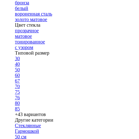
бронза
белый
вороненная сталь
золото матовое
Цвет стекла
прозрачное
матовое
тонированное
с узором
Типовой размер
30
40
50
60
67
70
75
76
80
85
+43 вариантов
Другие категории
Стеклянные
Гармошкой
50 см