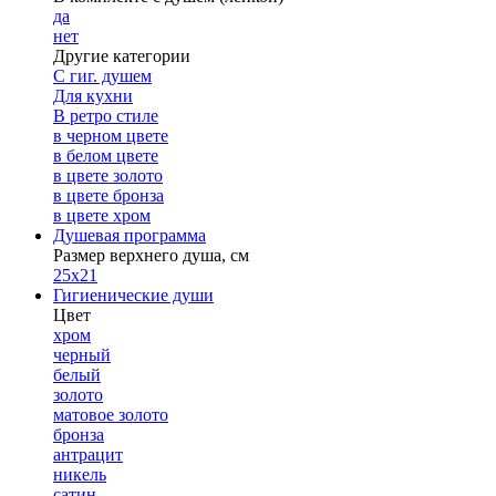
да
нет
Другие категории
С гиг. душем
Для кухни
В ретро стиле
в черном цвете
в белом цвете
в цвете золото
в цвете бронза
в цвете хром
Душевая программа
Размер верхнего душа, см
25х21
Гигиенические души
Цвет
хром
черный
белый
золото
матовое золото
бронза
антрацит
никель
сатин