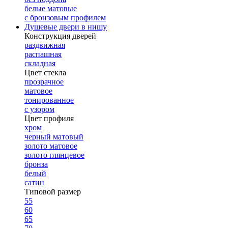
белые матовые
с бронзовым профилем
Душевые двери в нишу
Конструкция дверей
раздвижная
распашная
складная
Цвет стекла
прозрачное
матовое
тонированное
с узором
Цвет профиля
хром
черный матовый
золото матовое
золото глянцевое
бронза
белый
сатин
Типовой размер
55
60
65