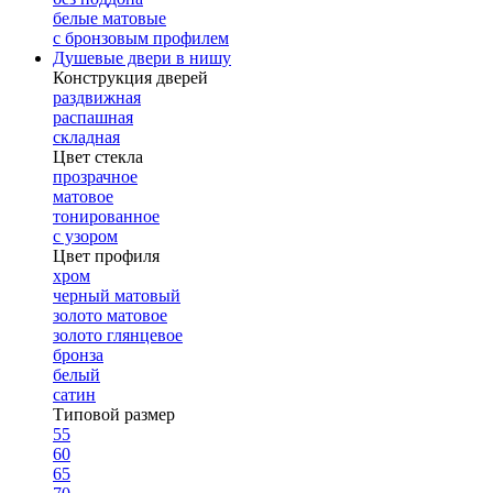
белые матовые
с бронзовым профилем
Душевые двери в нишу
Конструкция дверей
раздвижная
распашная
складная
Цвет стекла
прозрачное
матовое
тонированное
с узором
Цвет профиля
хром
черный матовый
золото матовое
золото глянцевое
бронза
белый
сатин
Типовой размер
55
60
65