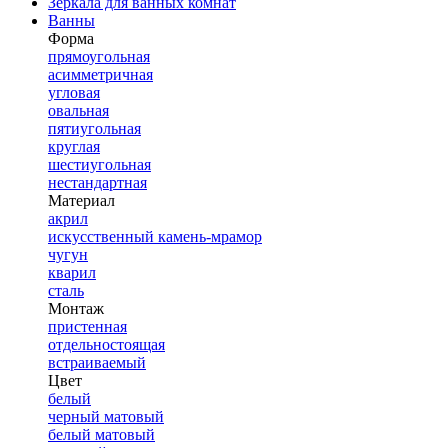
Зеркала для ванных комнат
Ванны
Форма
прямоугольная
асимметричная
угловая
овальная
пятиугольная
круглая
шестиугольная
нестандартная
Материал
акрил
искусственный камень-мрамор
чугун
кварил
сталь
Монтаж
пристенная
отдельностоящая
встраиваемый
Цвет
белый
черный матовый
белый матовый