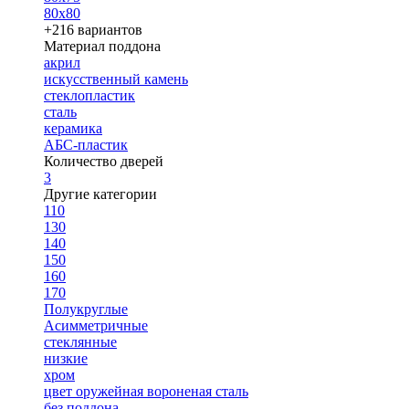
80х80
+216 вариантов
Материал поддона
акрил
искусственный камень
стеклопластик
сталь
керамика
АБС-пластик
Количество дверей
3
Другие категории
110
130
140
150
160
170
Полукруглые
Асимметричные
стеклянные
низкие
хром
цвет оружейная вороненая сталь
без поддона