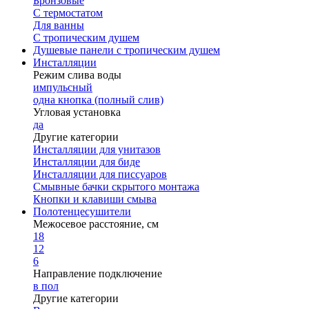
Бронзовые
С термостатом
Для ванны
С тропическим душем
Душевые панели с тропическим душем
Инсталляции
Режим слива воды
импульсный
одна кнопка (полный слив)
Угловая установка
да
Другие категории
Инсталляции для унитазов
Инсталляции для биде
Инсталляции для писсуаров
Смывные бачки скрытого монтажа
Кнопки и клавиши смыва
Полотенцесушители
Межосевое расстояние, см
18
12
6
Направление подключение
в пол
Другие категории