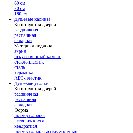
60 см
70 см
180 см
Душевые кабины
Конструкция дверей
раздвижная
распашная
складная
Материал поддона
акрил
искусственный камень
стеклопластик
сталь
керамика
АБС-пластик
Душевые уголки
Конструкция дверей
раздвижная
распашная
складная
Форма
прямоугольная
четверть круга
квадратная
прямоугольная-асимметричная