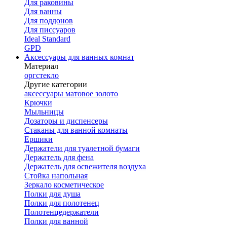
Для раковины
Для ванны
Для поддонов
Для писсуаров
Ideal Standard
GPD
Аксессуары для ванных комнат
Материал
оргстекло
Другие категории
аксессуары матовое золото
Крючки
Мыльницы
Дозаторы и диспенсеры
Стаканы для ванной комнаты
Ершики
Держатели для туалетной бумаги
Держатель для фена
Держатель для освежителя воздуха
Стойка напольная
Зеркало косметическое
Полки для душа
Полки для полотенец
Полотенцедержатели
Полки для ванной