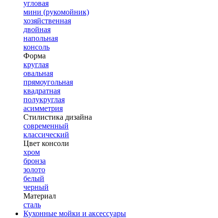
угловая
мини (рукомойник)
хозяйственная
двойная
напольная
консоль
Форма
круглая
овальная
прямоугольная
квадратная
полукруглая
асимметрия
Стилистика дизайна
современный
классический
Цвет консоли
хром
бронза
золото
белый
черный
Материал
сталь
Кухонные мойки и аксессуары