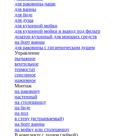
для раковины-чаши
для ванны
для биде
для душа
для кухонной мойки
для кухонной мойки и вывод под фильтр
дозатор кухонный для моющих средств
на борт ванны
для раковины с гигиеническим душем
Управление
рычажное
вентильное
термостат
сенсорное
нажимное
Монтаж
на раковину
настенный
на столешницу
на биде
на пол
в стену (встраиваемый)
на борт ванны
на мойку или столешницу
В комплекте с душем (лейкой)