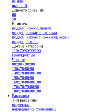
низкий
высокий
Диаметр слива, мм
60
50
Комплект
поддон, ножки, панель
поддон, каркас с ножками
поддон, каркас с ножками, экран
поддон, ножки
Другие категории
110х70/80/90/100
Полукруглые
Черные
80х90 / 90х80
130х70/80/90
140х70/80/90/100
150х70/80/90
160х70/80/90/100
170х70/75/80/90
180х70/80/90/100
Раковины
Тип раковины
подвесная
накладная на столешницу