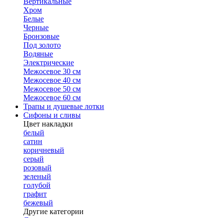
Вертикальные
Хром
Белые
Черные
Бронзовые
Под золото
Водяные
Электрические
Межосевое 30 см
Межосевое 40 см
Межосевое 50 см
Межосевое 60 см
Трапы и душевые лотки
Сифоны и сливы
Цвет накладки
белый
сатин
коричневый
серый
розовый
зеленый
голубой
графит
бежевый
Другие категории