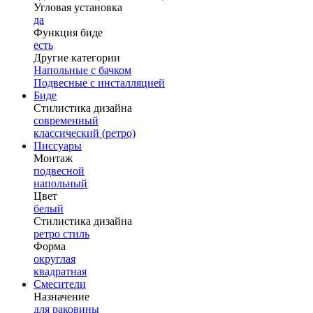
Угловая установка
да
Функция биде
есть
Другие категории
Напольные с бачком
Подвесные с инсталляцией
Биде
Стилистика дизайна
современный
классический (ретро)
Писсуары
Монтаж
подвесной
напольный
Цвет
белый
Стилистика дизайна
ретро стиль
Форма
округлая
квадратная
Смесители
Назначение
для раковины