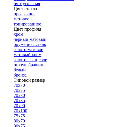
пятиугольная
Цвет стекла
прозрачное
матовое
тонированное
Цвет профиля
хром
черный матовый
оружейная сталь
золото матовое
матовый хром
золото глянцевое
никель брашинг
белый
бронза
Типовой размер
70х70
70х75
70х80
70х85
70х90
70х100
75х75
80х70
80х75