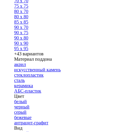
70 x 70
75 x 75
80 x 70
80 x 80
85 x 85
90 x 70
90 x 75
90 x 80
90 x 90
95 x 95
+43 вариантов
Материал поддона
акрил
искусственный камень
стеклопластик
сталь
керамика
АБС-пластик
Цвет
белый
черный
серый
бежевые
антрацит-графит
Вид