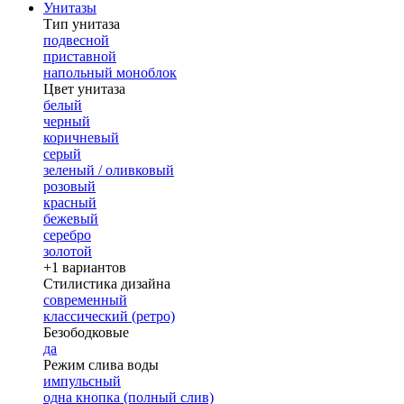
Унитазы
Тип унитаза
подвесной
приставной
напольный моноблок
Цвет унитаза
белый
черный
коричневый
серый
зеленый / оливковый
розовый
красный
бежевый
серебро
золотой
+1 вариантов
Стилистика дизайна
современный
классический (ретро)
Безободковые
да
Режим слива воды
импульсный
одна кнопка (полный слив)