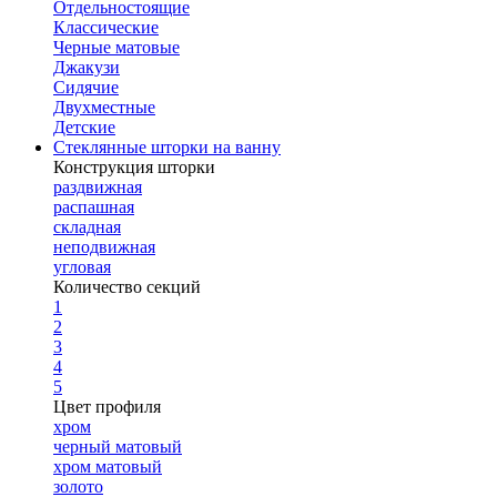
Отдельностоящие
Классические
Черные матовые
Джакузи
Сидячие
Двухместные
Детские
Стеклянные шторки на ванну
Конструкция шторки
раздвижная
распашная
складная
неподвижная
угловая
Количество секций
1
2
3
4
5
Цвет профиля
хром
черный матовый
хром матовый
золото