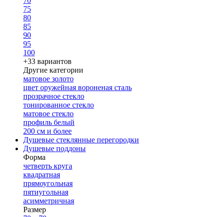
70
75
80
85
90
95
100
+33 вариантов
Другие категории
матовое золото
цвет оружейная вороненая сталь
прозрачное стекло
тонированное стекло
матовое стекло
профиль белый
200 см и более
Душевые стеклянные перегородки
Душевые поддоны
Форма
четверть круга
квадратная
прямоугольная
пятиугольная
асимметричная
Размер