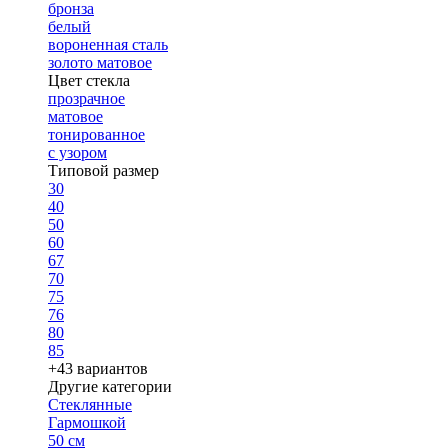
бронза
белый
вороненная сталь
золото матовое
Цвет стекла
прозрачное
матовое
тонированное
с узором
Типовой размер
30
40
50
60
67
70
75
76
80
85
+43 вариантов
Другие категории
Стеклянные
Гармошкой
50 см