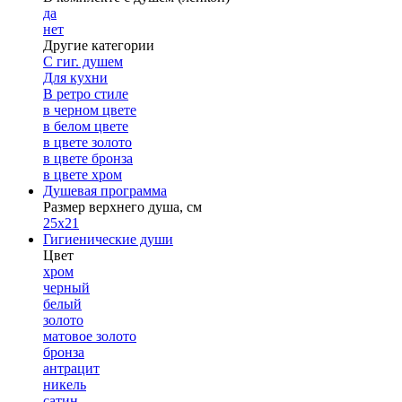
да
нет
Другие категории
С гиг. душем
Для кухни
В ретро стиле
в черном цвете
в белом цвете
в цвете золото
в цвете бронза
в цвете хром
Душевая программа
Размер верхнего душа, см
25х21
Гигиенические души
Цвет
хром
черный
белый
золото
матовое золото
бронза
антрацит
никель
сатин