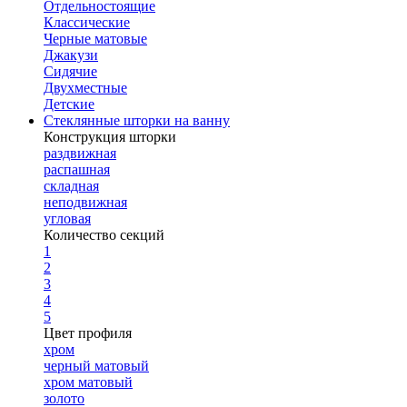
Отдельностоящие
Классические
Черные матовые
Джакузи
Сидячие
Двухместные
Детские
Стеклянные шторки на ванну
Конструкция шторки
раздвижная
распашная
складная
неподвижная
угловая
Количество секций
1
2
3
4
5
Цвет профиля
хром
черный матовый
хром матовый
золото