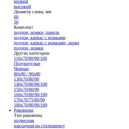
низкий
высокий
Диаметр слива, мм
60
50
Комплект
поддон, ножки, панель
поддон, каркас с ножками
поддон, каркас с ножками, экран
поддон, ножки
Другие категории
110х70/80/90/100
Полукруглые
Черные
80х90 / 90х80
130х70/80/90
140х70/80/90/100
150х70/80/90
160х70/80/90/100
170х70/75/80/90
180х70/80/90/100
Раковины
Тип раковины
подвесная
накладная на столешницу