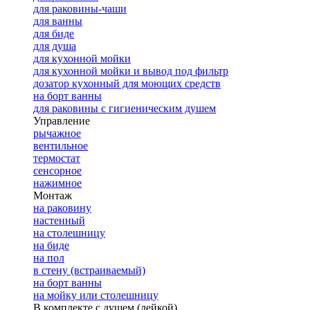
для раковины-чаши
для ванны
для биде
для душа
для кухонной мойки
для кухонной мойки и вывод под фильтр
дозатор кухонный для моющих средств
на борт ванны
для раковины с гигиеническим душем
Управление
рычажное
вентильное
термостат
сенсорное
нажимное
Монтаж
на раковину
настенный
на столешницу
на биде
на пол
в стену (встраиваемый)
на борт ванны
на мойку или столешницу
В комплекте с душем (лейкой)