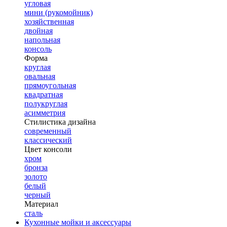
угловая
мини (рукомойник)
хозяйственная
двойная
напольная
консоль
Форма
круглая
овальная
прямоугольная
квадратная
полукруглая
асимметрия
Стилистика дизайна
современный
классический
Цвет консоли
хром
бронза
золото
белый
черный
Материал
сталь
Кухонные мойки и аксессуары