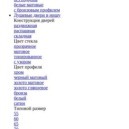
белые матовые
с бронзовым профилем
Душевые двери в нишу
Конструкция дверей
раздвижная
распашная
складная
Цвет стекла
прозрачное
матовое
тонированное
с узором
Цвет профиля
хром
черный матовый
золото матовое
золото глянцевое
бронза
белый
сатин
Типовой размер
55
60
65