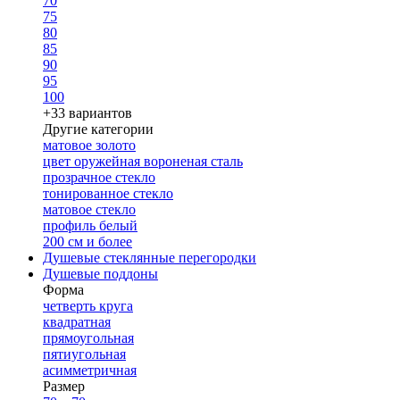
70
75
80
85
90
95
100
+33 вариантов
Другие категории
матовое золото
цвет оружейная вороненая сталь
прозрачное стекло
тонированное стекло
матовое стекло
профиль белый
200 см и более
Душевые стеклянные перегородки
Душевые поддоны
Форма
четверть круга
квадратная
прямоугольная
пятиугольная
асимметричная
Размер