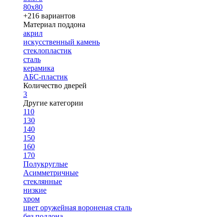
80х80
+216 вариантов
Материал поддона
акрил
искусственный камень
стеклопластик
сталь
керамика
АБС-пластик
Количество дверей
3
Другие категории
110
130
140
150
160
170
Полукруглые
Асимметричные
стеклянные
низкие
хром
цвет оружейная вороненая сталь
без поддона