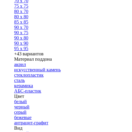
70 x 70
75 x 75
80 x 70
80 x 80
85 x 85
90 x 70
90 x 75
90 x 80
90 x 90
95 x 95
+43 вариантов
Материал поддона
акрил
искусственный камень
стеклопластик
сталь
керамика
АБС-пластик
Цвет
белый
черный
серый
бежевые
антрацит-графит
Вид