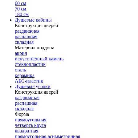
60 см
70 см
180 см
Душевые кабины
Конструкция дверей
раздвижная
распашная
складная
Материал поддона
акрил
искусственный камень
стеклопластик
сталь
керамика
АБС-пластик
Душевые уголки
Конструкция дверей
раздвижная
распашная
складная
Форма
прямоугольная
четверть круга
квадратная
прямоугольная-асимметричная