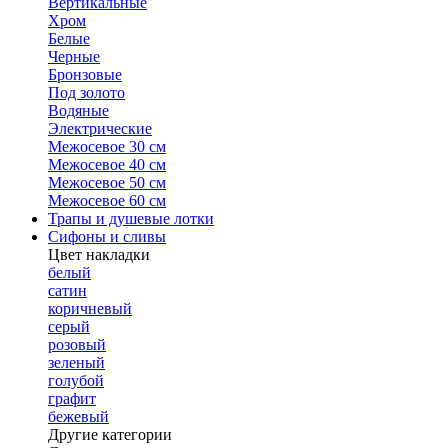
Вертикальные
Хром
Белые
Черные
Бронзовые
Под золото
Водяные
Электрические
Межосевое 30 см
Межосевое 40 см
Межосевое 50 см
Межосевое 60 см
Трапы и душевые лотки
Сифоны и сливы
Цвет накладки
белый
сатин
коричневый
серый
розовый
зеленый
голубой
графит
бежевый
Другие категории