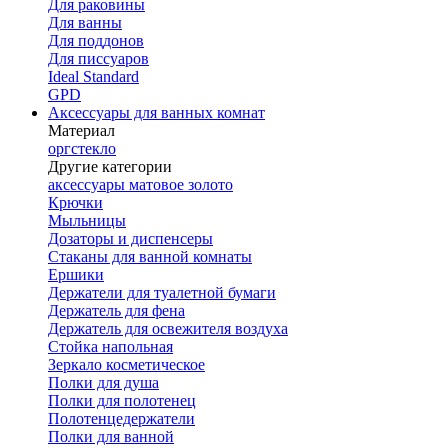
Для раковины
Для ванны
Для поддонов
Для писсуаров
Ideal Standard
GPD
Аксессуары для ванных комнат
Материал
оргстекло
Другие категории
аксессуары матовое золото
Крючки
Мыльницы
Дозаторы и диспенсеры
Стаканы для ванной комнаты
Ершики
Держатели для туалетной бумаги
Держатель для фена
Держатель для освежителя воздуха
Стойка напольная
Зеркало косметическое
Полки для душа
Полки для полотенец
Полотенцедержатели
Полки для ванной