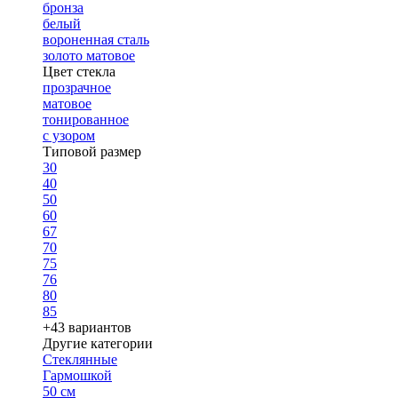
бронза
белый
вороненная сталь
золото матовое
Цвет стекла
прозрачное
матовое
тонированное
с узором
Типовой размер
30
40
50
60
67
70
75
76
80
85
+43 вариантов
Другие категории
Стеклянные
Гармошкой
50 см