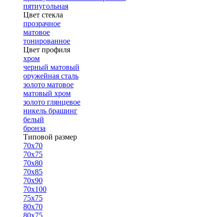
пятиугольная
Цвет стекла
прозрачное
матовое
тонированное
Цвет профиля
хром
черный матовый
оружейная сталь
золото матовое
матовый хром
золото глянцевое
никель брашинг
белый
бронза
Типовой размер
70х70
70х75
70х80
70х85
70х90
70х100
75х75
80х70
80х75