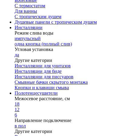
Бронзовые
С термостатом
Для ванны
С тропическим душем
Душевые панели с тропическим душем
Инсталляции
Режим слива воды
импульсный
одна кнопка (полный слив)
Угловая установка
да
Другие категории
Инсталляции для унитазов
Инсталляции для биде
Инсталляции для писсуаров
Смывные бачки скрытого монтажа
Кнопки и клавиши смыва
Полотенцесушители
Межосевое расстояние, см
18
12
6
Направление подключение
в пол
Другие категории