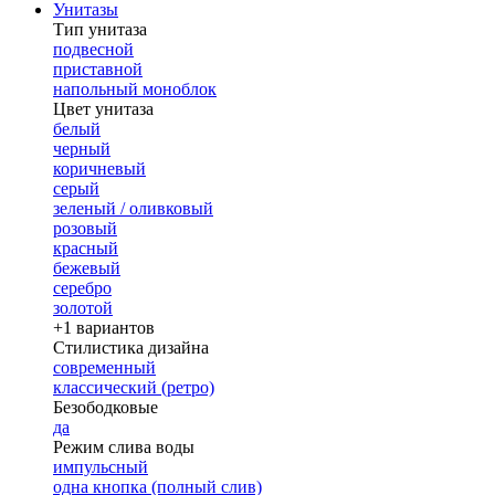
Унитазы
Тип унитаза
подвесной
приставной
напольный моноблок
Цвет унитаза
белый
черный
коричневый
серый
зеленый / оливковый
розовый
красный
бежевый
серебро
золотой
+1 вариантов
Стилистика дизайна
современный
классический (ретро)
Безободковые
да
Режим слива воды
импульсный
одна кнопка (полный слив)