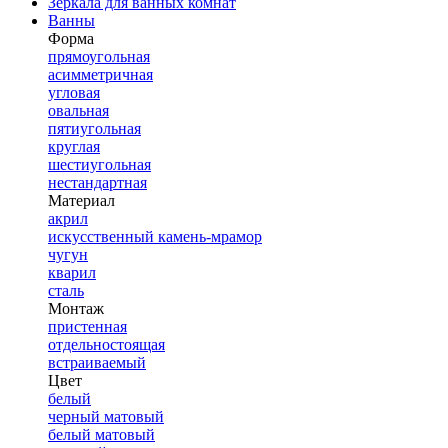
Зеркала для ванных комнат
Ванны
Форма
прямоугольная
асимметричная
угловая
овальная
пятиугольная
круглая
шестиугольная
нестандартная
Материал
акрил
искусственный камень-мрамор
чугун
кварил
сталь
Монтаж
пристенная
отдельностоящая
встраиваемый
Цвет
белый
черный матовый
белый матовый