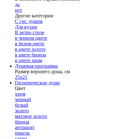
да
нет
Другие категории
С гиг. душем
Для кухни
В ретро стиле
в черном цвете
в белом цвете
в цвете золото
в цвете бронза
в цвете хром
Душевая программа
Размер верхнего душа, см
25х21
Гигиенические души
Цвет
хром
черный
белый
золото
матовое золото
бронза
антрацит
никель
сатин