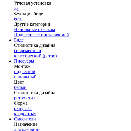
Угловая установка
да
Функция биде
есть
Другие категории
Напольные с бачком
Подвесные с инсталляцией
Биде
Стилистика дизайна
современный
классический (ретро)
Писсуары
Монтаж
подвесной
напольный
Цвет
белый
Стилистика дизайна
ретро стиль
Форма
округлая
квадратная
Смесители
Назначение
для раковины