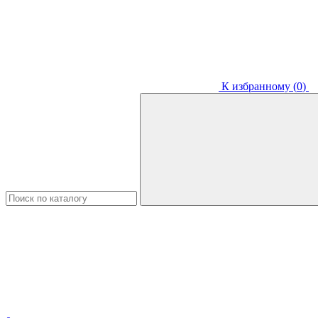
К избранному (
0
)