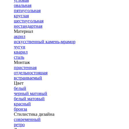
угловая
овальная
пятиугольная
круглая
шестиугольная
нестандартная
Материал
акрил
искусственный камень-мрамор
чугун
кварил
сталь
Монтаж
пристенная
отдельностоящая
встраиваемый
Цвет
белый
черный матовый
белый матовый
красный
бронза
Стилистика дизайна
современный
ретро