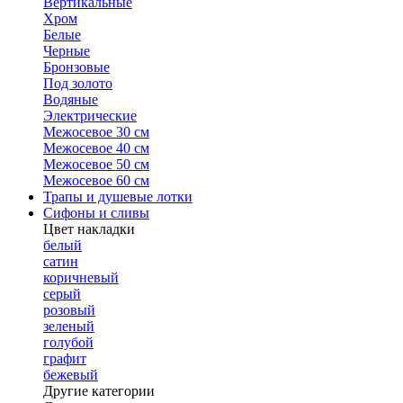
Вертикальные
Хром
Белые
Черные
Бронзовые
Под золото
Водяные
Электрические
Межосевое 30 см
Межосевое 40 см
Межосевое 50 см
Межосевое 60 см
Трапы и душевые лотки
Сифоны и сливы
Цвет накладки
белый
сатин
коричневый
серый
розовый
зеленый
голубой
графит
бежевый
Другие категории