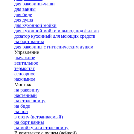
для раковины-чаши
для ванны
для биде
для душа
для кухонной мойки
для кухонной мойки и вывод под фильтр
дозатор кухонный для моющих средств
на борт ванны
для раковины с гигиеническим душем
Управление
рычажное
вентильное
термостат
сенсорное
нажимное
Монтаж
на раковину
настенный
на столешницу
на биде
на пол
в стену (встраиваемый)
на борт ванны
на мойку или столешницу
В комплекте с душем (лейкой)