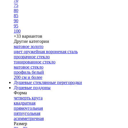
70
75
80
85
90
95
100
+33 вариантов
Другие категории
матовое золото
цвет оружейная вороненая сталь
прозрачное стекло
тонированное стекло
матовое стекло
профиль белый
200 см и более
Душевые стеклянные перегородки
Душевые поддоны
Форма
четверть круга
квадратная
прямоугольная
пятиугольная
асимметричная
Размер