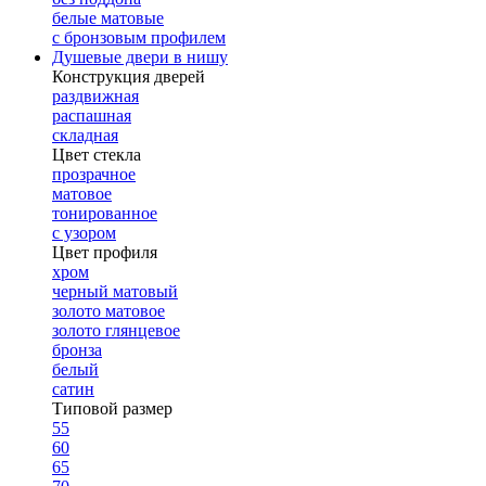
белые матовые
с бронзовым профилем
Душевые двери в нишу
Конструкция дверей
раздвижная
распашная
складная
Цвет стекла
прозрачное
матовое
тонированное
с узором
Цвет профиля
хром
черный матовый
золото матовое
золото глянцевое
бронза
белый
сатин
Типовой размер
55
60
65