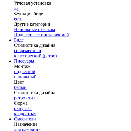
Угловая установка
да
Функция биде
есть
Другие категории
Напольные с бачком
Подвесные с инсталляцией
Биде
Стилистика дизайна
современный
классический (ретро)
Писсуары
Монтаж
подвесной
напольный
Цвет
белый
Стилистика дизайна
ретро стиль
Форма
округлая
квадратная
Смесители
Назначение
для раковины