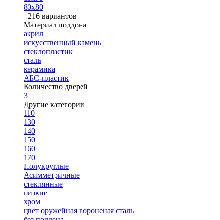
80х80
+216 вариантов
Материал поддона
акрил
искусственный камень
стеклопластик
сталь
керамика
АБС-пластик
Количество дверей
3
Другие категории
110
130
140
150
160
170
Полукруглые
Асимметричные
стеклянные
низкие
хром
цвет оружейная вороненая сталь
без поддона