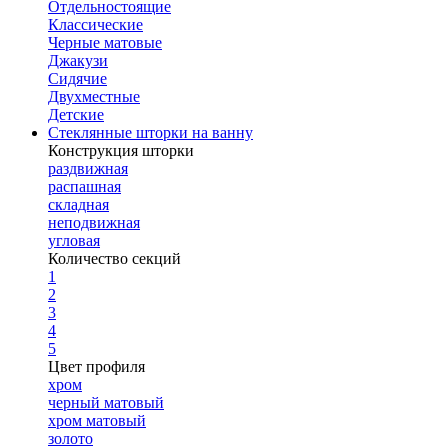
Отдельностоящие
Классические
Черные матовые
Джакузи
Сидячие
Двухместные
Детские
Стеклянные шторки на ванну
Конструкция шторки
раздвижная
распашная
складная
неподвижная
угловая
Количество секций
1
2
3
4
5
Цвет профиля
хром
черный матовый
хром матовый
золото