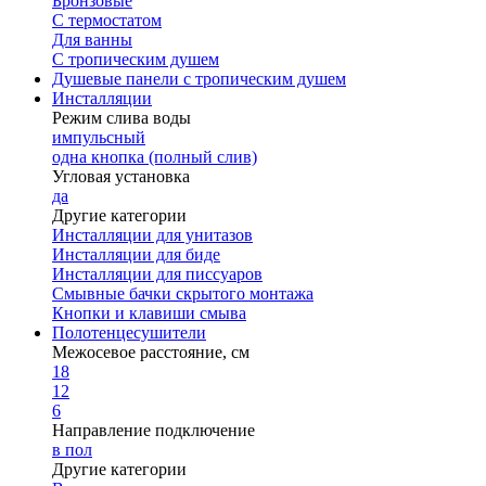
Бронзовые
С термостатом
Для ванны
С тропическим душем
Душевые панели с тропическим душем
Инсталляции
Режим слива воды
импульсный
одна кнопка (полный слив)
Угловая установка
да
Другие категории
Инсталляции для унитазов
Инсталляции для биде
Инсталляции для писсуаров
Смывные бачки скрытого монтажа
Кнопки и клавиши смыва
Полотенцесушители
Межосевое расстояние, см
18
12
6
Направление подключение
в пол
Другие категории