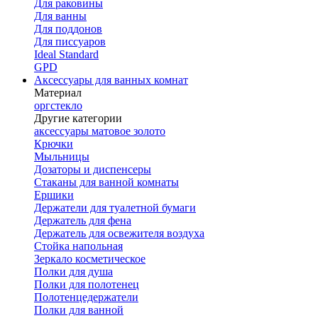
Для раковины
Для ванны
Для поддонов
Для писсуаров
Ideal Standard
GPD
Аксессуары для ванных комнат
Материал
оргстекло
Другие категории
аксессуары матовое золото
Крючки
Мыльницы
Дозаторы и диспенсеры
Стаканы для ванной комнаты
Ершики
Держатели для туалетной бумаги
Держатель для фена
Держатель для освежителя воздуха
Стойка напольная
Зеркало косметическое
Полки для душа
Полки для полотенец
Полотенцедержатели
Полки для ванной