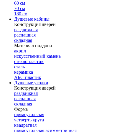
60 см
70 см
180 см
Душевые кабины
Конструкция дверей
раздвижная
распашная
складная
Материал поддона
акрил
искусственный камень
стеклопластик
сталь
керамика
АБС-пластик
Душевые уголки
Конструкция дверей
раздвижная
распашная
складная
Форма
прямоугольная
четверть круга
квадратная
прямоугольная-асимметричная