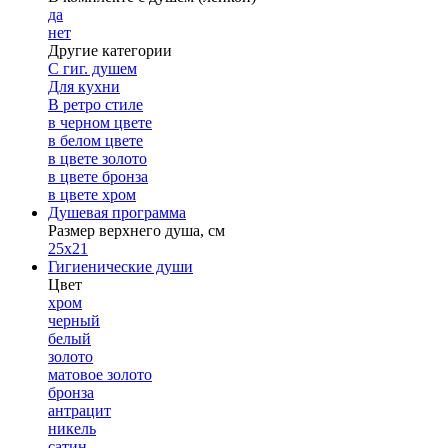
да
нет
Другие категории
С гиг. душем
Для кухни
В ретро стиле
в черном цвете
в белом цвете
в цвете золото
в цвете бронза
в цвете хром
Душевая программа
Размер верхнего душа, см
25х21
Гигиенические души
Цвет
хром
черный
белый
золото
матовое золото
бронза
антрацит
никель
сатин