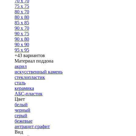
70 x 70
75 x 75
80 x 70
80 x 80
85 x 85
90 x 70
90 x 75
90 x 80
90 x 90
95 x 95
+43 вариантов
Материал поддона
акрил
искусственный камень
стеклопластик
сталь
керамика
АБС-пластик
Цвет
белый
черный
серый
бежевые
антрацит-графит
Вид