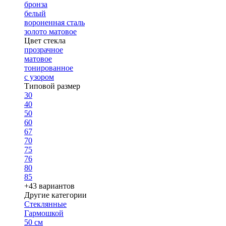
бронза
белый
вороненная сталь
золото матовое
Цвет стекла
прозрачное
матовое
тонированное
с узором
Типовой размер
30
40
50
60
67
70
75
76
80
85
+43 вариантов
Другие категории
Стеклянные
Гармошкой
50 см