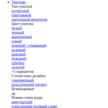
Унитазы
Тип унитаза
подвесной
приставной
напольный моноблок
Цвет унитаза
белый
черный
коричневый
серый
зеленый / оливковый
розовый
красный
бежевый
серебро
золотой
+1 вариантов
Стилистика дизайна
современный
классический (ретро)
Безободковые
да
Режим слива воды
импульсный
одна кнопка (полный слив)