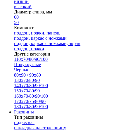
низкий
высокий
Диаметр слива, мм
60
50
Комплект
поддон, ножки, панель
поддон, каркас с ножками
поддон, каркас с ножками, экран
поддон, ножки
Другие категории
110х70/80/90/100
Полукруглые
Черные
80х90 / 90х80
130х70/80/90
140х70/80/90/100
150х70/80/90
160х70/80/90/100
170х70/75/80/90
180х70/80/90/100
Раковины
Тип раковины
подвесная
накладная на столешницу