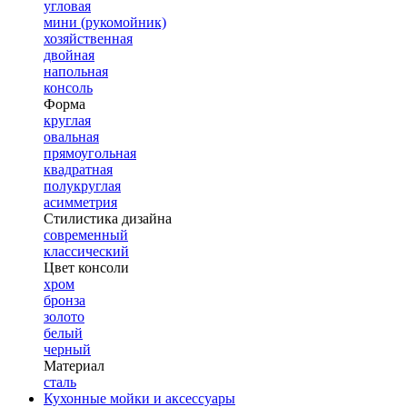
угловая
мини (рукомойник)
хозяйственная
двойная
напольная
консоль
Форма
круглая
овальная
прямоугольная
квадратная
полукруглая
асимметрия
Стилистика дизайна
современный
классический
Цвет консоли
хром
бронза
золото
белый
черный
Материал
сталь
Кухонные мойки и аксессуары