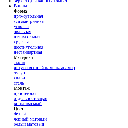
Зеркала для ванных комнат
Ванны
Форма
прямоугольная
асимметричная
угловая
овальная
пятиугольная
круглая
шестиугольная
нестандартная
Материал
акрил
искусственный камень-мрамор
чугун
кварил
сталь
Монтаж
пристенная
отдельностоящая
встраиваемый
Цвет
белый
черный матовый
белый матовый