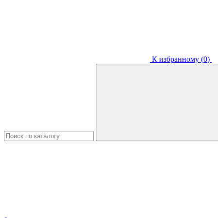
К избранному (
0
)