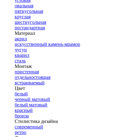
угловая
овальная
пятиугольная
круглая
шестиугольная
нестандартная
Материал
акрил
искусственный камень-мрамор
чугун
кварил
сталь
Монтаж
пристенная
отдельностоящая
встраиваемый
Цвет
белый
черный матовый
белый матовый
красный
бронза
Стилистика дизайна
современный
ретро