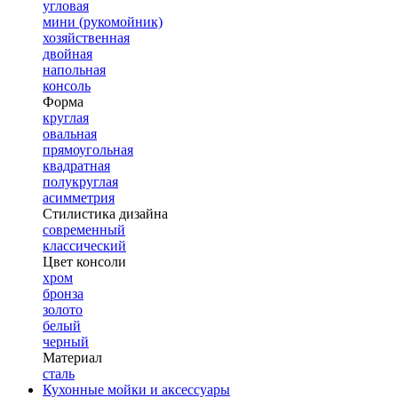
угловая
мини (рукомойник)
хозяйственная
двойная
напольная
консоль
Форма
круглая
овальная
прямоугольная
квадратная
полукруглая
асимметрия
Стилистика дизайна
современный
классический
Цвет консоли
хром
бронза
золото
белый
черный
Материал
сталь
Кухонные мойки и аксессуары