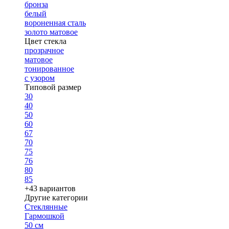
бронза
белый
вороненная сталь
золото матовое
Цвет стекла
прозрачное
матовое
тонированное
с узором
Типовой размер
30
40
50
60
67
70
75
76
80
85
+43 вариантов
Другие категории
Стеклянные
Гармошкой
50 см