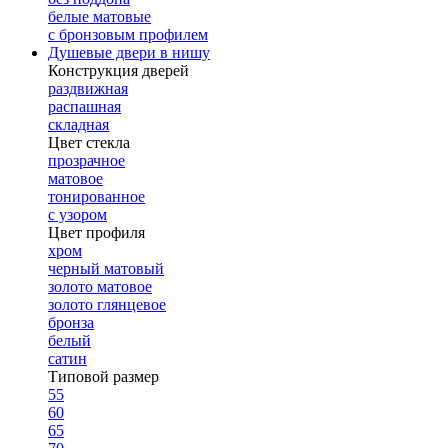
белые матовые
с бронзовым профилем
Душевые двери в нишу
Конструкция дверей
раздвижная
распашная
складная
Цвет стекла
прозрачное
матовое
тонированное
с узором
Цвет профиля
хром
черный матовый
золото матовое
золото глянцевое
бронза
белый
сатин
Типовой размер
55
60
65