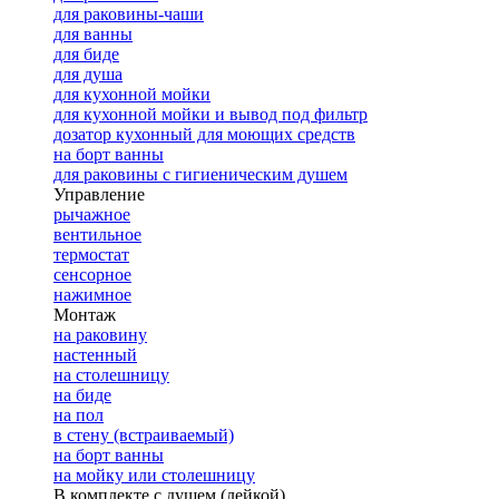
для раковины-чаши
для ванны
для биде
для душа
для кухонной мойки
для кухонной мойки и вывод под фильтр
дозатор кухонный для моющих средств
на борт ванны
для раковины с гигиеническим душем
Управление
рычажное
вентильное
термостат
сенсорное
нажимное
Монтаж
на раковину
настенный
на столешницу
на биде
на пол
в стену (встраиваемый)
на борт ванны
на мойку или столешницу
В комплекте с душем (лейкой)