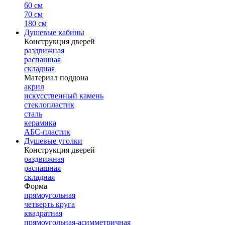
60 см
70 см
180 см
Душевые кабины
Конструкция дверей
раздвижная
распашная
складная
Материал поддона
акрил
искусственный камень
стеклопластик
сталь
керамика
АБС-пластик
Душевые уголки
Конструкция дверей
раздвижная
распашная
складная
Форма
прямоугольная
четверть круга
квадратная
прямоугольная-асимметричная