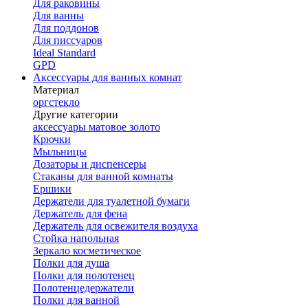
Для раковины
Для ванны
Для поддонов
Для писсуаров
Ideal Standard
GPD
Аксессуары для ванных комнат
Материал
оргстекло
Другие категории
аксессуары матовое золото
Крючки
Мыльницы
Дозаторы и диспенсеры
Стаканы для ванной комнаты
Ершики
Держатели для туалетной бумаги
Держатель для фена
Держатель для освежителя воздуха
Стойка напольная
Зеркало косметическое
Полки для душа
Полки для полотенец
Полотенцедержатели
Полки для ванной