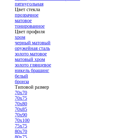
пятиугольная
Цвет стекла
прозрачное
матовое
тонированное
Цвет профиля
хром
черный матовый
оружейная сталь
золото матовое
матовый хром
золото глянцевое
никель брашинг
белый
бронза
Типовой размер
70х70
70х75
70х80
70х85
70х90
70х100
75х75
80х70
80х75