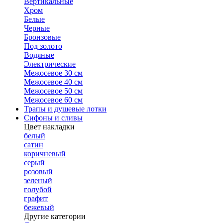
Вертикальные
Хром
Белые
Черные
Бронзовые
Под золото
Водяные
Электрические
Межосевое 30 см
Межосевое 40 см
Межосевое 50 см
Межосевое 60 см
Трапы и душевые лотки
Сифоны и сливы
Цвет накладки
белый
сатин
коричневый
серый
розовый
зеленый
голубой
графит
бежевый
Другие категории