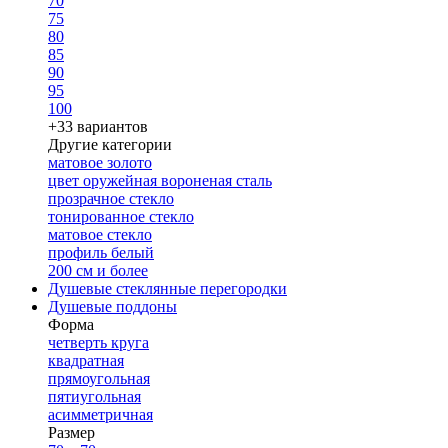
70
75
80
85
90
95
100
+33 вариантов
Другие категории
матовое золото
цвет оружейная вороненая сталь
прозрачное стекло
тонированное стекло
матовое стекло
профиль белый
200 см и более
Душевые стеклянные перегородки
Душевые поддоны
Форма
четверть круга
квадратная
прямоугольная
пятиугольная
асимметричная
Размер