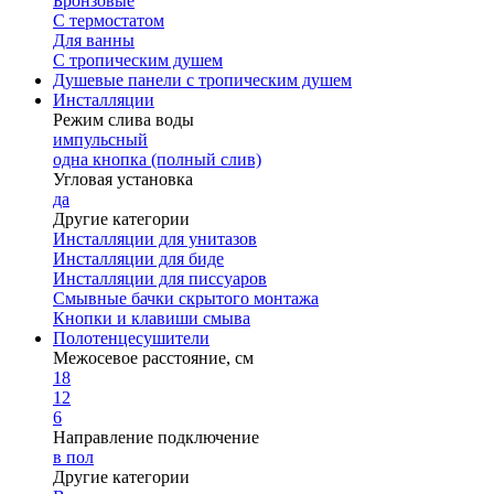
Бронзовые
С термостатом
Для ванны
С тропическим душем
Душевые панели с тропическим душем
Инсталляции
Режим слива воды
импульсный
одна кнопка (полный слив)
Угловая установка
да
Другие категории
Инсталляции для унитазов
Инсталляции для биде
Инсталляции для писсуаров
Смывные бачки скрытого монтажа
Кнопки и клавиши смыва
Полотенцесушители
Межосевое расстояние, см
18
12
6
Направление подключение
в пол
Другие категории