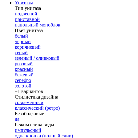
Унитазы
Тип унитаза
подвесной
приставной
напольный моноблок
Цвет унитаза
белый
черный
коричневый
серый
зеленый / оливковый
розовый
красный
бежевый
серебро
золотой
+1 вариантов
Стилистика дизайна
современный
классический (ретро)
Безободковые
да
Режим слива воды
импульсный
одна кнопка (полный слив)