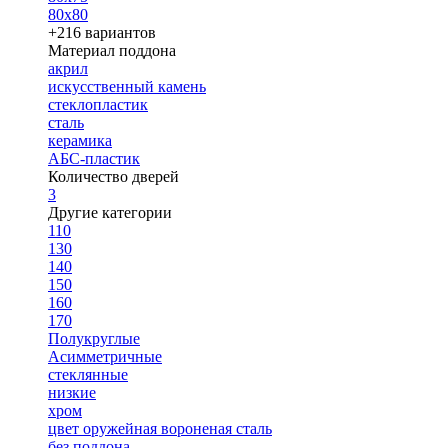
80х80
+216 вариантов
Материал поддона
акрил
искусственный камень
стеклопластик
сталь
керамика
АБС-пластик
Количество дверей
3
Другие категории
110
130
140
150
160
170
Полукруглые
Асимметричные
стеклянные
низкие
хром
цвет оружейная вороненая сталь
без поддона