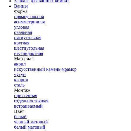
Зеркала для ванных комнат
Ванны
Форма
прямоугольная
асимметричная
угловая
овальная
пятиугольная
круглая
шестиугольная
нестандартная
Материал
акрил
искусственный камень-мрамор
чугун
кварил
сталь
Монтаж
пристенная
отдельностоящая
встраиваемый
Цвет
белый
черный матовый
белый матовый