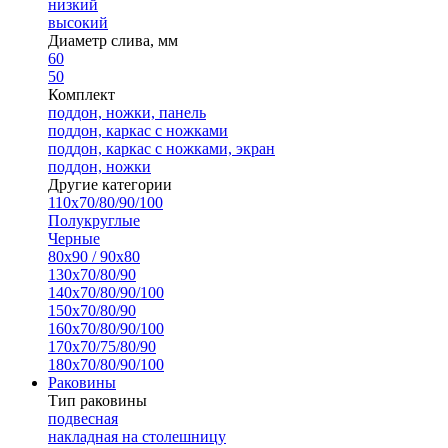
низкий
высокий
Диаметр слива, мм
60
50
Комплект
поддон, ножки, панель
поддон, каркас с ножками
поддон, каркас с ножками, экран
поддон, ножки
Другие категории
110х70/80/90/100
Полукруглые
Черные
80х90 / 90х80
130х70/80/90
140х70/80/90/100
150х70/80/90
160х70/80/90/100
170х70/75/80/90
180х70/80/90/100
Раковины
Тип раковины
подвесная
накладная на столешницу