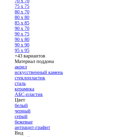
70 x 70
75 x 75
80 x 70
80 x 80
85 x 85
90 x 70
90 x 75
90 x 80
90 x 90
95 x 95
+43 вариантов
Материал поддона
акрил
искусственный камень
стеклопластик
сталь
керамика
АБС-пластик
Цвет
белый
черный
серый
бежевые
антрацит-графит
Вид