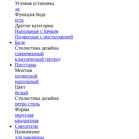
Угловая установка
да
Функция биде
есть
Другие категории
Напольные с бачком
Подвесные с инсталляцией
Биде
Стилистика дизайна
современный
классический (ретро)
Писсуары
Монтаж
подвесной
напольный
Цвет
белый
Стилистика дизайна
ретро стиль
Форма
округлая
квадратная
Смесители
Назначение
для раковины