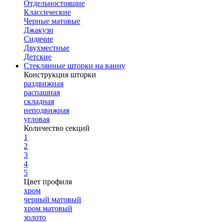
Отдельностоящие
Классические
Черные матовые
Джакузи
Сидячие
Двухместные
Детские
Стеклянные шторки на ванну
Конструкция шторки
раздвижная
распашная
складная
неподвижная
угловая
Количество секций
1
2
3
4
5
Цвет профиля
хром
черный матовый
хром матовый
золото