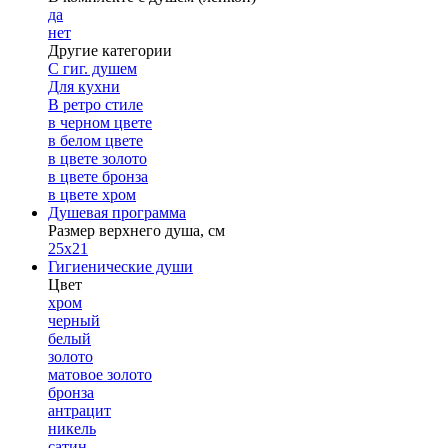
да
нет
Другие категории
С гиг. душем
Для кухни
В ретро стиле
в черном цвете
в белом цвете
в цвете золото
в цвете бронза
в цвете хром
Душевая программа
Размер верхнего душа, см
25х21
Гигиенические души
Цвет
хром
черный
белый
золото
матовое золото
бронза
антрацит
никель
сатин