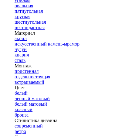
угловая
овальная
пятиугольная
круглая
шестиугольная
нестандартная
Материал
акрил
искусственный камень-мрамор
чугун
кварил
сталь
Монтаж
пристенная
отдельностоящая
встраиваемый
Цвет
белый
черный матовый
белый матовый
красный
бронза
Стилистика дизайна
современный
ретро