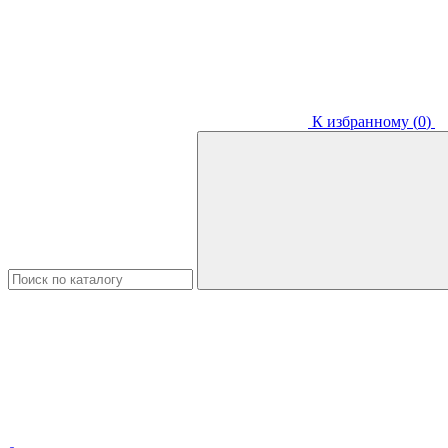
К избранному (
0
)