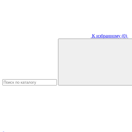
К избранному (
0
)