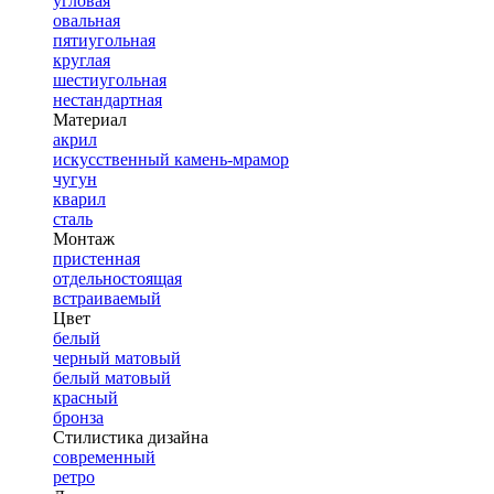
угловая
овальная
пятиугольная
круглая
шестиугольная
нестандартная
Материал
акрил
искусственный камень-мрамор
чугун
кварил
сталь
Монтаж
пристенная
отдельностоящая
встраиваемый
Цвет
белый
черный матовый
белый матовый
красный
бронза
Стилистика дизайна
современный
ретро