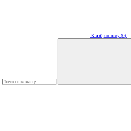
К избранному (
0
)