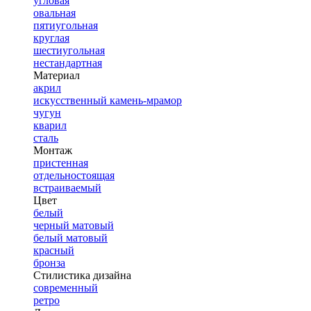
угловая
овальная
пятиугольная
круглая
шестиугольная
нестандартная
Материал
акрил
искусственный камень-мрамор
чугун
кварил
сталь
Монтаж
пристенная
отдельностоящая
встраиваемый
Цвет
белый
черный матовый
белый матовый
красный
бронза
Стилистика дизайна
современный
ретро