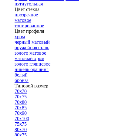
пятиугольная
Цвет стекла
прозрачное
матовое
тонированное
Цвет профиля
хром
черный матовый
оружейная сталь
золото матовое
матовый хром
золото глянцевое
никель брашинг
белый
бронза
Типовой размер
70х70
70х75
70х80
70х85
70х90
70х100
75х75
80х70
80х75