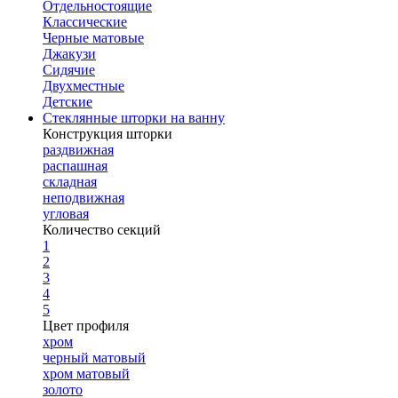
Отдельностоящие
Классические
Черные матовые
Джакузи
Сидячие
Двухместные
Детские
Стеклянные шторки на ванну
Конструкция шторки
раздвижная
распашная
складная
неподвижная
угловая
Количество секций
1
2
3
4
5
Цвет профиля
хром
черный матовый
хром матовый
золото