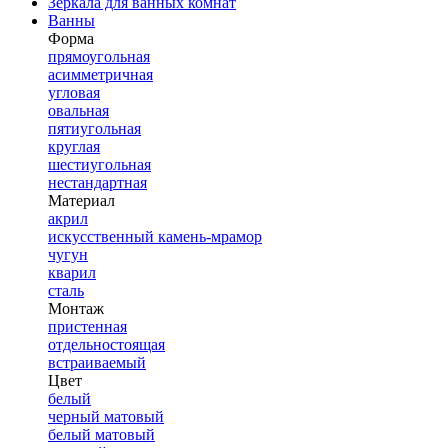
Зеркала для ванных комнат
Ванны
Форма
прямоугольная
асимметричная
угловая
овальная
пятиугольная
круглая
шестиугольная
нестандартная
Материал
акрил
искусственный камень-мрамор
чугун
кварил
сталь
Монтаж
пристенная
отдельностоящая
встраиваемый
Цвет
белый
черный матовый
белый матовый