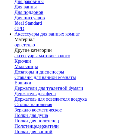
Для раковины
Для ванны
Для поддонов
Для писсуаров
Ideal Standard
GPD
Аксессуары для ванных комнат
Материал
оргстекло
Другие категории
аксессуары матовое золото
Крючки
Мыльницы
Дозаторы и диспенсеры
Стаканы для ванной комнаты
Ершики
Держатели для туалетной бумаги
Держатель для фена
Держатель для освежителя воздуха
Стойка напольная
Зеркало косметическое
Полки для душа
Полки для полотенец
Полотенцедержатели
Полки для ванной