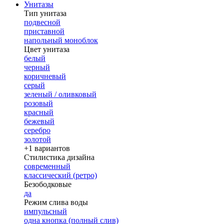
Унитазы
Тип унитаза
подвесной
приставной
напольный моноблок
Цвет унитаза
белый
черный
коричневый
серый
зеленый / оливковый
розовый
красный
бежевый
серебро
золотой
+1 вариантов
Стилистика дизайна
современный
классический (ретро)
Безободковые
да
Режим слива воды
импульсный
одна кнопка (полный слив)