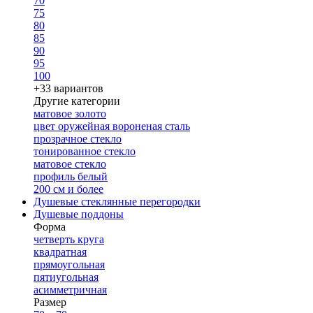
70
75
80
85
90
95
100
+33 вариантов
Другие категории
матовое золото
цвет оружейная вороненая сталь
прозрачное стекло
тонированное стекло
матовое стекло
профиль белый
200 см и более
Душевые стеклянные перегородки
Душевые поддоны
Форма
четверть круга
квадратная
прямоугольная
пятиугольная
асимметричная
Размер