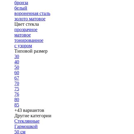
бронза
белый
вороненная сталь
золото матовое
Цвет стекла
прозрачное
матовое
тонированное
с узором
Типовой размер
30
40
50
60
67
70
75
76
80
85
+43 вариантов
Другие категории
Стеклянные
Гармошкой
50 см