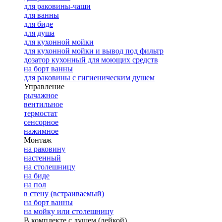
для раковины-чаши
для ванны
для биде
для душа
для кухонной мойки
для кухонной мойки и вывод под фильтр
дозатор кухонный для моющих средств
на борт ванны
для раковины с гигиеническим душем
Управление
рычажное
вентильное
термостат
сенсорное
нажимное
Монтаж
на раковину
настенный
на столешницу
на биде
на пол
в стену (встраиваемый)
на борт ванны
на мойку или столешницу
В комплекте с душем (лейкой)