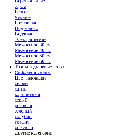
Вертикальные
Хром
Белые
Черные
Бронзовые
Под золото
Водяные
Электрические
Межосевое 30 см
Межосевое 40 см
Межосевое 50 см
Межосевое 60 см
Трапы и душевые лотки
Сифоны и сливы
Цвет накладки
белый
сатин
коричневый
серый
розовый
зеленый
голубой
графит
бежевый
Другие категории