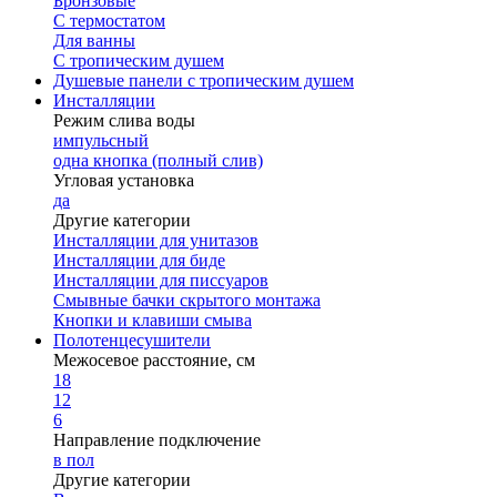
Бронзовые
С термостатом
Для ванны
С тропическим душем
Душевые панели с тропическим душем
Инсталляции
Режим слива воды
импульсный
одна кнопка (полный слив)
Угловая установка
да
Другие категории
Инсталляции для унитазов
Инсталляции для биде
Инсталляции для писсуаров
Смывные бачки скрытого монтажа
Кнопки и клавиши смыва
Полотенцесушители
Межосевое расстояние, см
18
12
6
Направление подключение
в пол
Другие категории