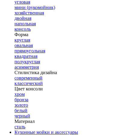
угловая
мини (рукомойник)
хозяйственная
двойная
напольная
консоль
Форма
круглая
овальная
прямоугольная
квадратная
полукруглая
асимметрия
Стилистика дизайна
современный
классический
Цвет консоли
хром
бронза
золото
белый
черный
Материал
сталь
Кухонные мойки и аксессуары