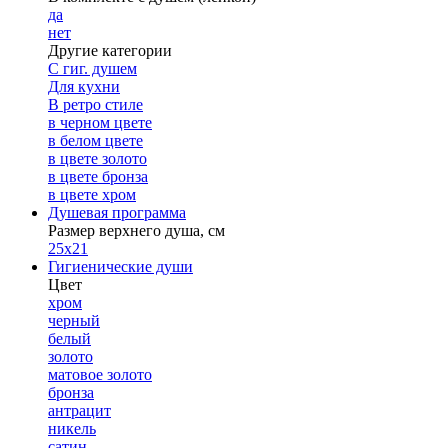
да
нет
Другие категории
С гиг. душем
Для кухни
В ретро стиле
в черном цвете
в белом цвете
в цвете золото
в цвете бронза
в цвете хром
Душевая программа
Размер верхнего душа, см
25х21
Гигиенические души
Цвет
хром
черный
белый
золото
матовое золото
бронза
антрацит
никель
сатин