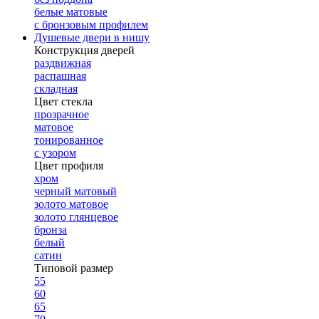
белые матовые
с бронзовым профилем
Душевые двери в нишу
Конструкция дверей
раздвижная
распашная
складная
Цвет стекла
прозрачное
матовое
тонированное
с узором
Цвет профиля
хром
черный матовый
золото матовое
золото глянцевое
бронза
белый
сатин
Типовой размер
55
60
65