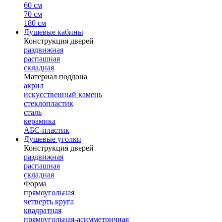
60 см
70 см
180 см
Душевые кабины
Конструкция дверей
раздвижная
распашная
складная
Материал поддона
акрил
искусственный камень
стеклопластик
сталь
керамика
АБС-пластик
Душевые уголки
Конструкция дверей
раздвижная
распашная
складная
Форма
прямоугольная
четверть круга
квадратная
прямоугольная-асимметричная