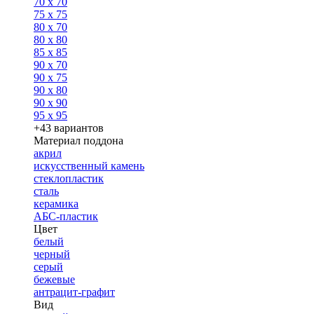
70 x 70
75 x 75
80 x 70
80 x 80
85 x 85
90 x 70
90 x 75
90 x 80
90 x 90
95 x 95
+43 вариантов
Материал поддона
акрил
искусственный камень
стеклопластик
сталь
керамика
АБС-пластик
Цвет
белый
черный
серый
бежевые
антрацит-графит
Вид