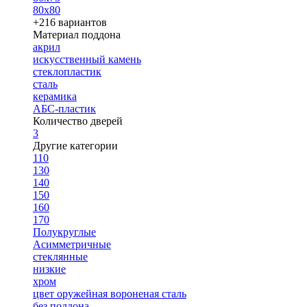
80х80
+216 вариантов
Материал поддона
акрил
искусственный камень
стеклопластик
сталь
керамика
АБС-пластик
Количество дверей
3
Другие категории
110
130
140
150
160
170
Полукруглые
Асимметричные
стеклянные
низкие
хром
цвет оружейная вороненая сталь
без поддона