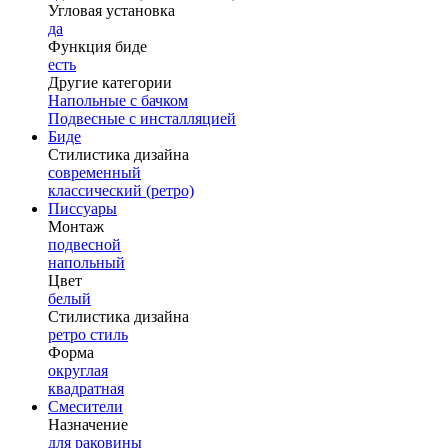
Угловая установка
да
Функция биде
есть
Другие категории
Напольные с бачком
Подвесные с инсталляцией
Биде
Стилистика дизайна
современный
классический (ретро)
Писсуары
Монтаж
подвесной
напольный
Цвет
белый
Стилистика дизайна
ретро стиль
Форма
округлая
квадратная
Смесители
Назначение
для раковины