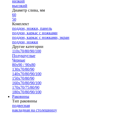
низкий
высокий
Диаметр слива, мм
60
50
Комплект
поддон, ножки, панель
поддон, каркас с ножками
поддон, каркас с ножками, экран
поддон, ножки
Другие категории
110х70/80/90/100
Полукруглые
Черные
80х90 / 90х80
130х70/80/90
140х70/80/90/100
150х70/80/90
160х70/80/90/100
170х70/75/80/90
180х70/80/90/100
Раковины
Тип раковины
подвесная
накладная на столешницу